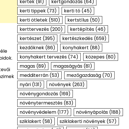
kertek
(91)
kertgondozás
(64)
kerti tippek
(73)
kerti tó
(45)
kerti ötletek
(510)
kertstílus
(50)
kerttervezés
(200)
kertépítés
(46)
kertészet
(395)
kertészkedés
(659)
kezdőknek
(86)
konyhakert
(88)
féle
konyhakert tervezés
(74)
közepes
(80)
oidok.
magas
(89)
magaságyás
(81)
tevői
medditerrán
(53)
mezőgazdaság
(70)
enzimek
nyári
(131)
növények
(263)
növénygondozás
(169)
növénytermesztés
(83)
növényvédelem
(177)
növényápolás
(188)
sziklakert
(58)
sziklakerti növények
(57)