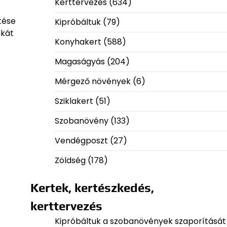
Kerttervezés
(634)
tése
Kipróbáltuk
(79)
nkát
Konyhakert
(588)
Magaságyás
(204)
Mérgező növények
(6)
Sziklakert
(51)
Szobanövény
(133)
Vendégposzt
(27)
Zöldség
(178)
Kertek, kertészkedés,
kerttervezés
Kipróbáltuk a szobanövények szaporítását