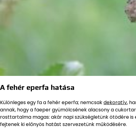
A fehér eperfa hatása
Különleges egy fa a fehér eperfa; nemcsak
dekoratív
, h
annak, hogy a faeper gyümölcsének alacsony a cukortart
rosttartalma magas: akár napi szükségletünk ötödére is
fejtenek ki előnyös hatást szervezetünk működésére.