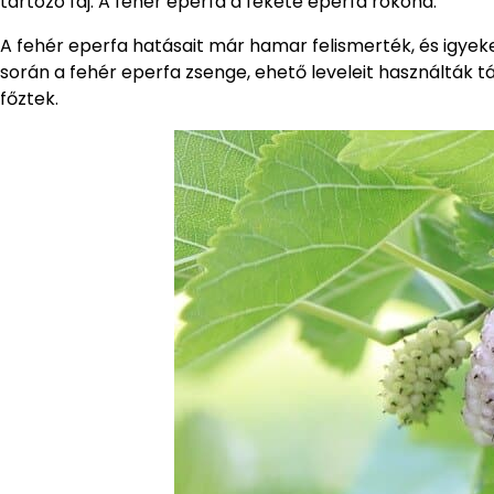
tartozó faj. A fehér eperfa a fekete eperfa rokona.
A fehér eperfa hatásait már hamar felismerték, és igyek
során a fehér eperfa zsenge, ehető leveleit használták 
főztek.