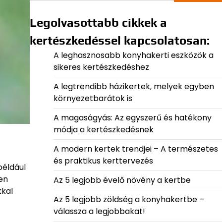
Legolvasottabb cikkek a
kertészkedéssel kapcsolatosan:
A leghasznosabb konyhakerti eszközök a
sikeres kertészkedéshez
A legtrendibb házikertek, melyek egyben
környezetbarátok is
A magaságyás: Az egyszerű és hatékony
módja a kertészkedésnek
A modern kertek trendjei – A természetes
és praktikus kerttervezés
például
en
Az 5 legjobb évelő növény a kertbe
kkal
Az 5 legjobb zöldség a konyhakertbe –
válassza a legjobbakat!