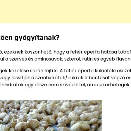
tően gyógyítanak?
ó, ezeknek köszönhető, hogy a fehér eperfa hatása több
 a szerves és aminosavak, szterol, rutin és egyéb flavon
k kezelése során fejti ki. A fehér eperfa különféle össze
 vagy lassítják a szénhidrátok/cukrok lebontását végző 
énhidrátok egy része nem szívódik fel, ami cukorbetegek