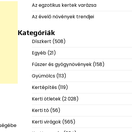
Az egzotikus kertek varázsa
Az évelő növények trendjei
Kategóriák
Díszkert
(508)
Egyéb
(21)
Fűszer és gyógynövények
(158)
Gyümölcs
(113)
Kertépítés
(119)
Kerti ötletek
(2 028)
Kerti tó
(56)
Kerti virágok
(565)
tségébe