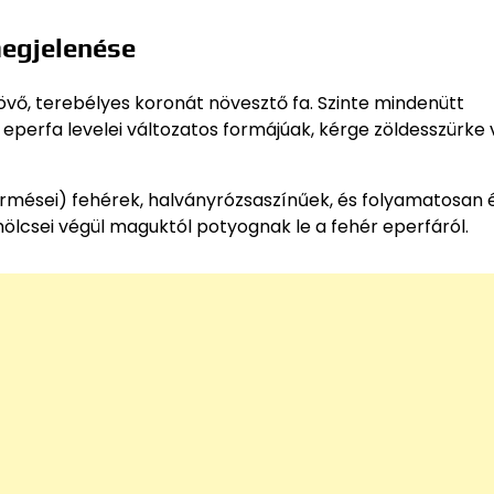
megjelenése
vő, terebélyes koronát növesztő fa. Szinte mindenütt
r eperfa levelei változatos formájúak, kérge zöldesszürke
áltermései) fehérek, halványrózsaszínűek, és folyamatosan
ümölcsei végül maguktól potyognak le a fehér eperfáról.