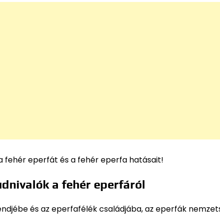
 fehér eperfát és a fehér eperfa hatásait!
udnivalók a fehér eperfáról
rendjébe és az eperfafélék családjába, az eperfák nemze