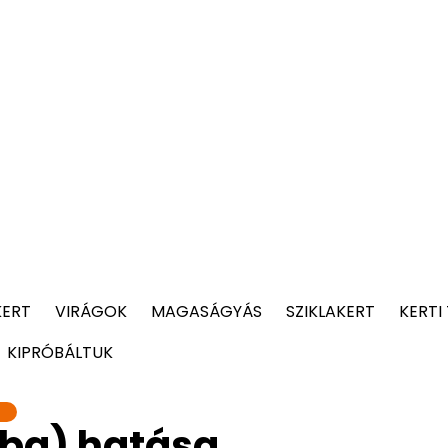
KERT
VIRÁGOK
MAGASÁGYÁS
SZIKLAKERT
KERTI
KIPRÓBÁLTUK
t
lba) hatása