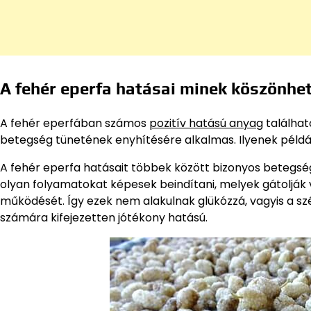
A fehér eperfa hatásai minek köszönhe
A fehér eperfában számos
pozitív hatású anyag
találhat
betegség tünetének enyhítésére alkalmas. Ilyenek például
A fehér eperfa hatásait többek között bizonyos betegsége
olyan folyamatokat képesek beindítani, melyek gátolják
működését. Így ezek nem alakulnak glükózzá, vagyis a sz
számára kifejezetten jótékony hatású.