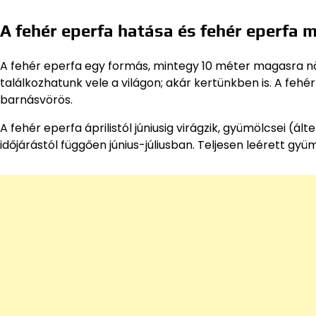
A fehér eperfa hatása és fehér eperfa 
A fehér eperfa egy formás, mintegy 10 méter magasra nö
találkozhatunk vele a világon; akár kertünkben is. A fehé
barnásvörös.
A fehér eperfa áprilistól júniusig virágzik, gyümölcsei (
időjárástól függően június-júliusban. Teljesen leérett gy