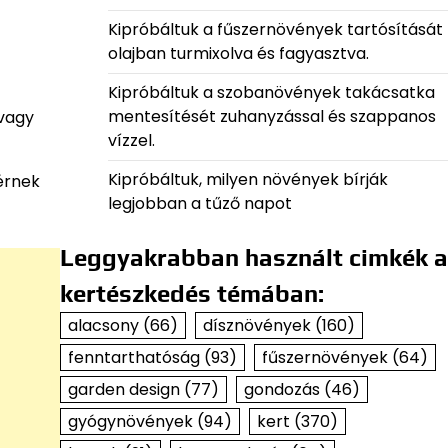
Kipróbáltuk a fűszernövények tartósítását
olajban turmixolva és fagyasztva.
Kipróbáltuk a szobanövények takácsatka
mentesítését zuhanyzással és szappanos
 vagy
vízzel.
Kipróbáltuk, milyen növények bírják
 érnek
legjobban a tűző napot
Leggyakrabban használt cimkék a
kertészkedés témában:
alacsony
(66)
dísznövények
(160)
fenntarthatóság
(93)
fűszernövények
(64)
garden design
(77)
gondozás
(46)
gyógynövények
(94)
kert
(370)