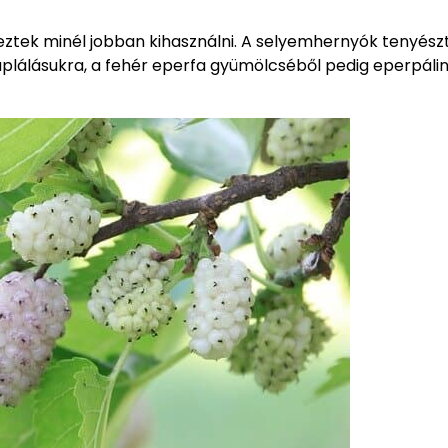
eztek minél jobban kihasználni. A selyemhernyók tenyész
táplálásukra, a fehér eperfa gyümölcséből pedig eperpáli