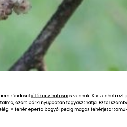
anem ráadásul
jótékony hatásai
is vannak. Köszönheti ezt 
alma, ezért bárki nyugodtan fogyaszthatja. Ezzel szemb
 elég. A fehér eperfa bogyói pedig magas fehérjetartamu