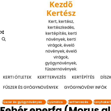
Kezdő
Skip
to
Kertész
content
Kert, kertész,
kertészkedés,
kertépítés, kerti
növények, kerti
virágok, évelő
növények, évelő
virágok,
gyógynövények,
fűszernövények.
KERTI ÖTLETEK
KERTTERVEZÉS
KERTÉPÍTÉS
DÍSZ
FŰSZER ÉS GYÓGYNÖVÉNYEK
GYÓGYNÖVÉNY INFÓK
Fűszer és gyógynövények
Gyümölcs
Kerttervezés
Konyhaker
Fehér eperfa (Morus a