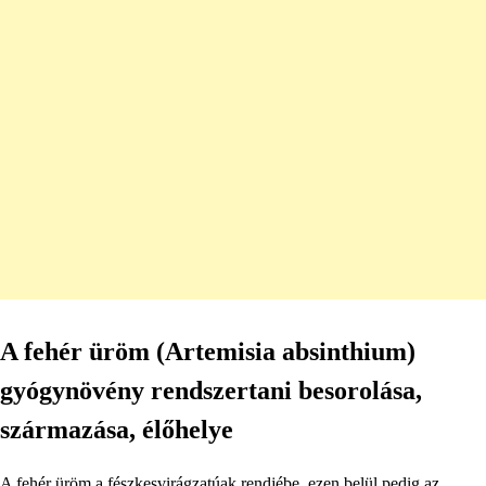
A fehér üröm (Artemisia absinthium)
gyógynövény rendszertani besorolása,
származása, élőhelye
A fehér üröm a fészkesvirágzatúak rendjébe, ezen belül pedig az