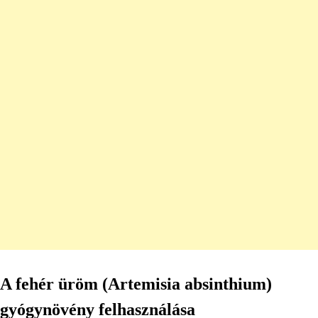
A fehér üröm (Artemisia absinthium)
gyógynövény felhasználása