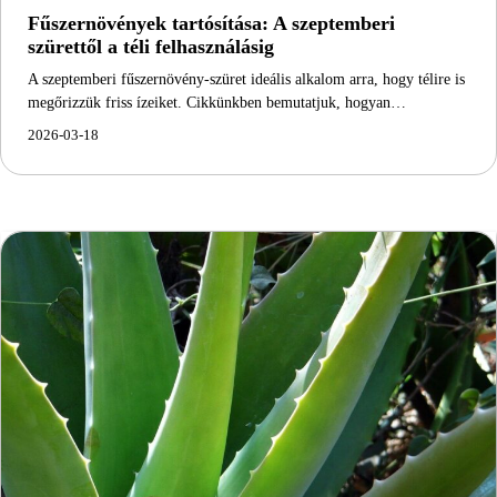
Fűszernövények tartósítása: A szeptemberi
szürettől a téli felhasználásig
A szeptemberi fűszernövény-szüret ideális alkalom arra, hogy télire is
megőrizzük friss ízeiket. Cikkünkben bemutatjuk, hogyan…
2026-03-18