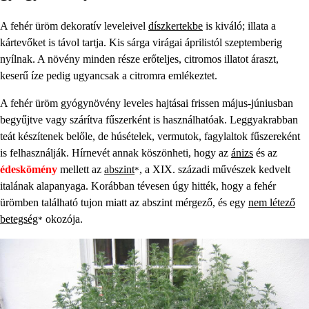
A fehér üröm dekoratív leveleivel
díszkertekbe
is kiváló; illata a
kártevőket is távol tartja. Kis sárga virágai áprilistól szeptemberig
nyílnak. A növény minden része erőteljes, citromos illatot áraszt,
keserű íze pedig ugyancsak a citromra emlékeztet.
A fehér üröm gyógynövény leveles hajtásai frissen május-júniusban
begyűjtve vagy szárítva fűszerként is használhatóak. Leggyakrabban
teát készítenek belőle, de húsételek, vermutok, fagylaltok fűszereként
is felhasználják. Hírnevét annak köszönheti, hogy az
ánizs
és az
édeskömény
mellett az
abszint
, a XIX. századi művészek kedvelt
*
italának alapanyaga. Korábban tévesen úgy hitték, hogy a fehér
ürömben található tujon miatt az abszint mérgező, és egy
nem létező
betegség
okozója.
*