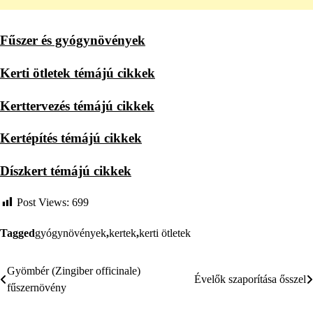
Fűszer és gyógynövények
Kerti ötletek témájú cikkek
Kerttervezés témájú cikkek
Kertépítés témájú cikkek
Díszkert témájú cikkek
Post Views:
699
Tagged
gyógynövények
,
kertek
,
kerti ötletek
Gyömbér (Zingiber officinale)
Bejegyzés
Évelők szaporítása ősszel
fűszernövény
navigáció