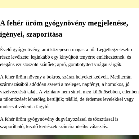
A fehér üröm gyógynövény megjelenése,
igényei, szaporítása
Évelő gyógynövény, ami közepesen magasra nő. Legjellegzetesebb
része levélzete: leginkább egy kinyújtott tenyérre emlékeztetnek, és
elegáns ezüstöszöld színűek; apró, gömbölyded virágai sárgák.
A fehér üröm növény a bokros, száraz helyeket kedveli. Mediterrán
származásából adódóan szereti a meleget, napfényt, a homokos, jó
vízelvezetésű talajt. A vízhiány nem sínyli meg különösebben, ellenben
a túlöntözését lehetőleg kerüljük; télálló, de érdemes levelekkel vagy
mulccsal védeni a fagytól.
A fehér üröm gyógynövény dugványozással és tőosztással is
szaporítható, kezdő kertészek számára ideális választás.