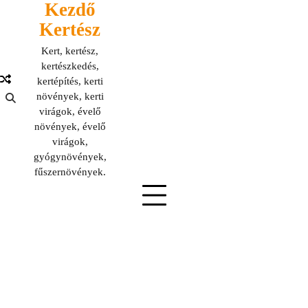
Kezdő
Skip
to
Kertész
content
Kert, kertész,
kertészkedés,
kertépítés, kerti
növények, kerti
virágok, évelő
növények, évelő
virágok,
gyógynövények,
fűszernövények.