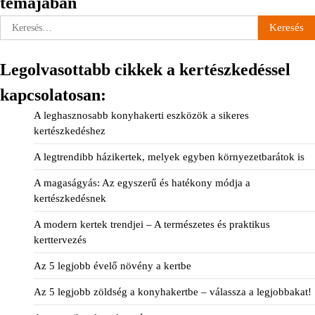
témájában
Keresés:
Legolvasottabb cikkek a kertészkedéssel
kapcsolatosan:
A leghasznosabb konyhakerti eszközök a sikeres
kertészkedéshez
A legtrendibb házikertek, melyek egyben környezetbarátok is
A magaságyás: Az egyszerű és hatékony módja a
kertészkedésnek
A modern kertek trendjei – A természetes és praktikus
kerttervezés
Az 5 legjobb évelő növény a kertbe
Az 5 legjobb zöldség a konyhakertbe – válassza a legjobbakat!