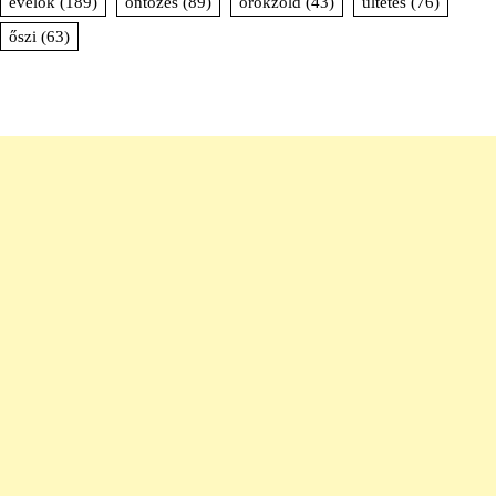
évelők
(189)
öntözés
(89)
örökzöld
(43)
ültetés
(76)
őszi
(63)