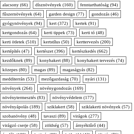
alacsony
(66)
dísznövények
(160)
fenntarthatóság
(94)
fűszernövények
(64)
garden design
(77)
gondozás
(46)
gyógynövények
(94)
kert
(372)
kertek
(91)
kertgondozás
(64)
kerti tippek
(73)
kerti tó
(48)
kerti ötletek
(510)
kertstílus
(50)
kerttervezés
(200)
kertépítés
(47)
kertészet
(396)
kertészkedés
(662)
kezdőknek
(89)
konyhakert
(88)
konyhakert tervezés
(74)
közepes
(80)
magas
(89)
magaságyás
(82)
medditerrán
(53)
mezőgazdaság
(70)
nyári
(131)
növények
(264)
növénygondozás
(169)
növénytermesztés
(83)
növényvédelem
(177)
növényápolás
(189)
sziklakert
(58)
sziklakerti növények
(57)
szobanövény
(48)
tavaszi
(89)
virágok
(277)
virágzó cserje
(58)
zöldség
(57)
árnyéktűrő
(44)