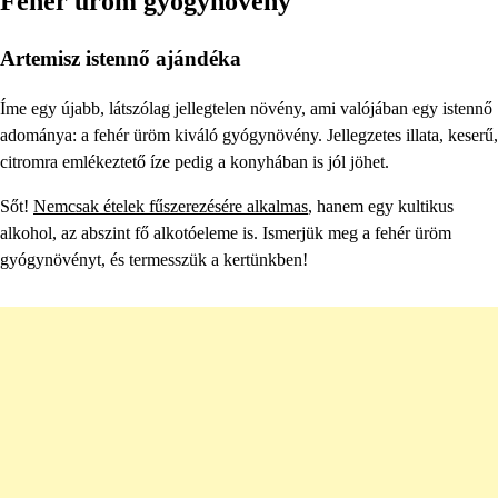
Fehér üröm gyógynövény
Artemisz istennő ajándéka
Íme egy újabb, látszólag jellegtelen növény, ami valójában egy istennő
adománya: a fehér üröm kiváló gyógynövény. Jellegzetes illata, keserű,
citromra emlékeztető íze pedig a konyhában is jól jöhet.
Sőt!
Nemcsak ételek fűszerezésére alkalmas
, hanem egy kultikus
alkohol, az abszint fő alkotóeleme is. Ismerjük meg a fehér üröm
gyógynövényt, és termesszük a kertünkben!