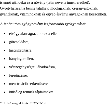
istennő ajándéka ez a növény (latin neve is innen eredhet).
Gyógyhatásait a benne található illóolajaknak, cseranyagoknak,
gyantáknak,
vitaminoknak és egyéb ásványi anyagoknak
köszönheti.
A fehér üröm gyógynövény legfontosabb gyógyhatásai:
étvágytalanságra, anorexia ellen;
görcsoldásra,
lázcsillapításra,
hányinger ellen,
vérszegénységre, lábadozásra,
féregűzésre,
menstruáció serkentésére
külsőleg reumás fájdalmakra.
*
Utolsó megtekintés: 2022-03-14.