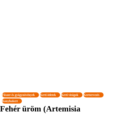
Fűszer és gyógynövények
Kerti ötletek
Kerti virágok
Kerttervezés
Konyhakert
Fehér üröm (Artemisia