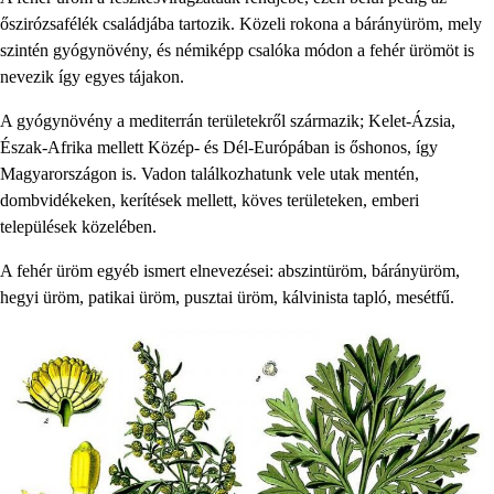
őszirózsafélék családjába tartozik. Közeli rokona a bárányüröm, mely
szintén gyógynövény, és némiképp csalóka módon a fehér ürömöt is
nevezik így egyes tájakon.
A gyógynövény a mediterrán területekről származik; Kelet-Ázsia,
Észak-Afrika mellett Közép- és Dél-Európában is őshonos, így
Magyarországon is. Vadon találkozhatunk vele utak mentén,
dombvidékeken, kerítések mellett, köves területeken, emberi
települések közelében.
A fehér üröm egyéb ismert elnevezései: abszintüröm, bárányüröm,
hegyi üröm, patikai üröm, pusztai üröm, kálvinista tapló, mesétfű.