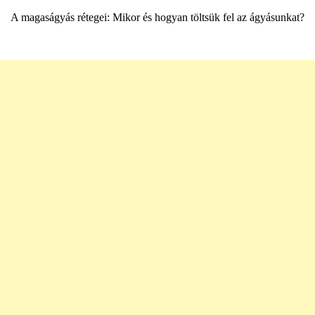
A magaságyás rétegei: Mikor és hogyan töltsük fel az ágyásunkat?