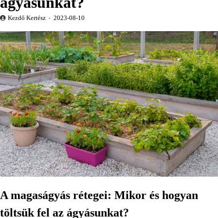
ágyásunkat?
Kezdő Kertész
2023-08-10
A magaságyás rétegei: Mikor és hogyan
töltsük fel az ágyásunkat?