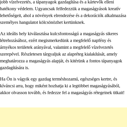
jobb vízelvezetés, a tápanyagok gazdagítása és a kártevők elleni
hatékony védelem. Ugyancsak felfedezzük a magaságyások kreatív
lehetőségeit, ahol a növények elrendezése és a dekorációk alkalmazása
személyes hangulatot kölcsönözhet kertünknek.
Az ideális hely kiválasztása kulcsfontosságú a magaságyás sikeres
létrehozásához, ezért megismerkedünk a megfelelő napfény és
árnyékos területek arányával, valamint a megfelelő vízelvezetés
szerepével. Részletesen tárgyaljuk az alapréteg kialakítását, amely
meghatározza a magaságyás alapját, és kitérünk a fontos tápanyagok
gazdagítására is.
Ha Ön is vágyik egy gazdag terméshozamú, egészséges kertre, és
kíváncsi arra, hogy miként hozhatja ki a legtöbbet magaságyásából,
akkor olvasson tovább, és fedezze fel a magaságyás rétegeinek titkait!