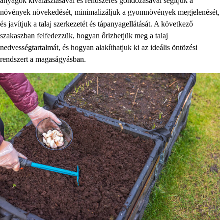
anyagok kiválasztásával és rendszeres gondozásával segítjük a
növények növekedését, minimalizáljuk a gyomnövények megjelenését,
és javítjuk a talaj szerkezetét és tápanyagellátását. A következő
szakaszban felfedezzük, hogyan őrizhetjük meg a talaj
nedvességtartalmát, és hogyan alakíthatjuk ki az ideális öntözési
rendszert a magaságyásban.