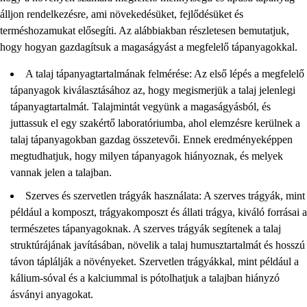
álljon rendelkezésre, ami növekedésüket, fejlődésüket és
terméshozamukat elősegíti. Az alábbiakban részletesen bemutatjuk,
hogy hogyan gazdagítsuk a magaságyást a megfelelő tápanyagokkal.
A talaj tápanyagtartalmának felmérése: Az első lépés a megfelelő
tápanyagok kiválasztásához az, hogy megismerjük a talaj jelenlegi
tápanyagtartalmát. Talajmintát vegyünk a magaságyásból, és
juttassuk el egy szakértő laboratóriumba, ahol elemzésre kerülnek a
talaj tápanyagokban gazdag összetevői. Ennek eredményeképpen
megtudhatjuk, hogy milyen tápanyagok hiányoznak, és melyek
vannak jelen a talajban.
Szerves és szervetlen trágyák használata: A szerves trágyák, mint
például a komposzt, trágyakomposzt és állati trágya, kiváló forrásai a
természetes tápanyagoknak. A szerves trágyák segítenek a talaj
struktúrájának javításában, növelik a talaj humusztartalmát és hosszú
távon táplálják a növényeket. Szervetlen trágyákkal, mint például a
kálium-sóval és a kalciummal is pótolhatjuk a talajban hiányzó
ásványi anyagokat.