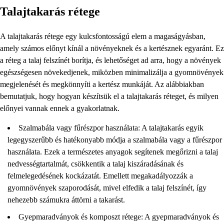
Talajtakarás rétege
A talajtakarás rétege egy kulcsfontosságú elem a magaságyásban,
amely számos előnyt kínál a növényeknek és a kertésznek egyaránt. Ez
a réteg a talaj felszínét borítja, és lehetőséget ad arra, hogy a növények
egészségesen növekedjenek, miközben minimalizálja a gyomnövények
megjelenését és megkönnyíti a kertész munkáját. Az alábbiakban
bemutatjuk, hogy hogyan készítsük el a talajtakarás réteget, és milyen
előnyei vannak ennek a gyakorlatnak.
Szalmabála vagy fűrészpor használata: A talajtakarás egyik
legegyszerűbb és hatékonyabb módja a szalmabála vagy a fűrészpor
használata. Ezek a természetes anyagok segítenek megőrizni a talaj
nedvességtartalmát, csökkentik a talaj kiszáradásának és
felmelegedésének kockázatát. Emellett megakadályozzák a
gyomnövények szaporodását, mivel elfedik a talaj felszínét, így
nehezebb számukra áttörni a takarást.
Gyepmaradványok és komposzt rétege: A gyepmaradványok és