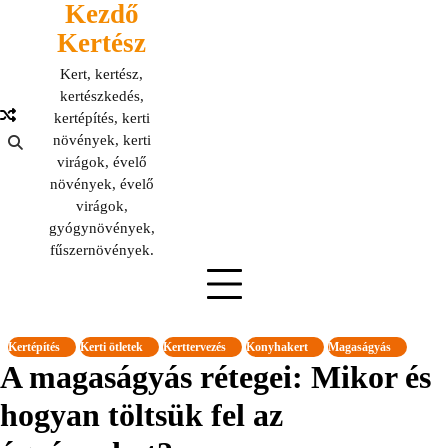
Kezdő
Skip
to
Kertész
content
Kert, kertész,
kertészkedés,
kertépítés, kerti
növények, kerti
virágok, évelő
növények, évelő
virágok,
gyógynövények,
fűszernövények.
Kertépítés
Kerti ötletek
Kerttervezés
Konyhakert
Magaságyás
A magaságyás rétegei: Mikor és
hogyan töltsük fel az