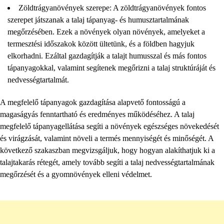
Zöldtrágyanövények szerepe: A zöldtrágyanövények fontos
szerepet játszanak a talaj tápanyag- és humusztartalmának
megőrzésében. Ezek a növények olyan növények, amelyeket a
termesztési időszakok között ültetünk, és a földben hagyjuk
elkorhadni. Ezáltal gazdagítják a talajt humusszal és más fontos
tápanyagokkal, valamint segítenek megőrizni a talaj struktúráját és
nedvességtartalmát.
A megfelelő tápanyagok gazdagítása alapvető fontosságú a
magaságyás fenntartható és eredményes működéséhez. A talaj
megfelelő tápanyagellátása segíti a növények egészséges növekedését
és virágzását, valamint növeli a termés mennyiségét és minőségét. A
következő szakaszban megvizsgáljuk, hogy hogyan alakíthatjuk ki a
talajtakarás rétegét, amely tovább segíti a talaj nedvességtartalmának
megőrzését és a gyomnövények elleni védelmet.