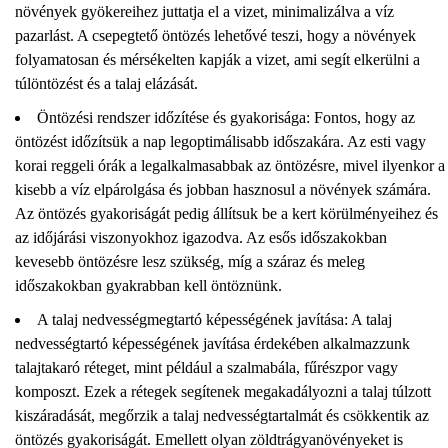
növények gyökereihez juttatja el a vizet, minimalizálva a víz
pazarlást. A csepegtető öntözés lehetővé teszi, hogy a növények
folyamatosan és mérsékelten kapják a vizet, ami segít elkerülni a
túlöntözést és a talaj elázását.
Öntözési rendszer időzítése és gyakorisága: Fontos, hogy az
öntözést időzítsük a nap legoptimálisabb időszakára. Az esti vagy
korai reggeli órák a legalkalmasabbak az öntözésre, mivel ilyenkor a
kisebb a víz elpárolgása és jobban hasznosul a növények számára.
Az öntözés gyakoriságát pedig állítsuk be a kert körülményeihez és
az időjárási viszonyokhoz igazodva. Az esős időszakokban
kevesebb öntözésre lesz szükség, míg a száraz és meleg
időszakokban gyakrabban kell öntöznünk.
A talaj nedvességmegtartó képességének javítása: A talaj
nedvességtartó képességének javítása érdekében alkalmazzunk
talajtakaró réteget, mint például a szalmabála, fűrészpor vagy
komposzt. Ezek a rétegek segítenek megakadályozni a talaj túlzott
kiszáradását, megőrzik a talaj nedvességtartalmát és csökkentik az
öntözés gyakoriságát. Emellett olyan zöldtrágyanövényeket is