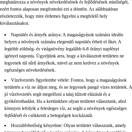
meghatározza a növények növekedésének és fejlődésének minőségét,
ezért fontos alaposan megfontolni ezt a döntést. Az alábbiakban
részletezzük, hogy mire érdemes figyelni a megfelelő hely
kiválasztásakor.
Napsütés és árnyék aránya: A magaságyások számára ideális
helyen a növények számára elegendő napsütés érheti el őket. A
legtöbb zöldség- és virágnövény legalább 6-8 órányi napfényt
igényel naponta. Ügyeljünk arra, hogy a kiválasztott területen ne
legyenek túl sűrű árnyékok, mivel az nem kedvez a növények
egészséges növekedésének.
Vízelvezetés figyelembe vétele: Fontos, hogy a magaságyások
területén a víz ne álljon meg, és ne legyenek pangó vizes területek. A
jó vízelvezetés segít megelőzni a talaj túlzott elázását és a
gyökérrothadást. Ha a kertünkben olyan területet választunk, ahol
könnyen lefolyik a felesleges víz, az segíti a növények egészséges
fejlődését és csökkenti a betegségek kockázatát.
Hozzáférhetőség kényelme: Olyan területet válasszunk, amely