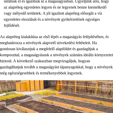
simítsuk el és igazítsuk ki a magaságyásban. Ügyeljünk arra, hogy
az alapréteg egyenletes legyen és ne legyenek benne kiemelkedő
vagy mélyedő területek. A jól igazított alapréteg elősegíti a víz
egyenletes eloszlását és a növények gyökérzetének egységes
fejlődését.
Az alapréteg kialakítása az első lépés a magaságyás felépítésében, és
meghatározza a növények alapvető növekedési feltételeit. Ha
gondosan kiválasztjuk a megfelelő alapföldet és gazdagítjuk a
komposzttal, a magaságyásunk a növények számára ideális környezetet
biztosít. A következő szakaszban megvizsgáljuk, hogyan
gazdagíthatjuk tovább a magaságyást tápanyagokkal, hogy a növények
még egészségesebbek és termékenyebbek legyenek.