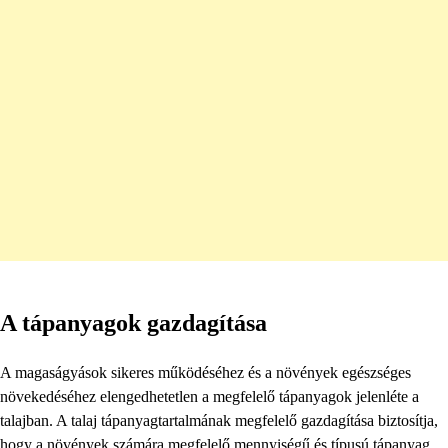
A tápanyagok gazdagítása
A magaságyások sikeres működéséhez és a növények egészséges
növekedéséhez elengedhetetlen a megfelelő tápanyagok jelenléte a
talajban. A talaj tápanyagtartalmának megfelelő gazdagítása biztosítja,
hogy a növények számára megfelelő mennyiségű és típusú tápanyag