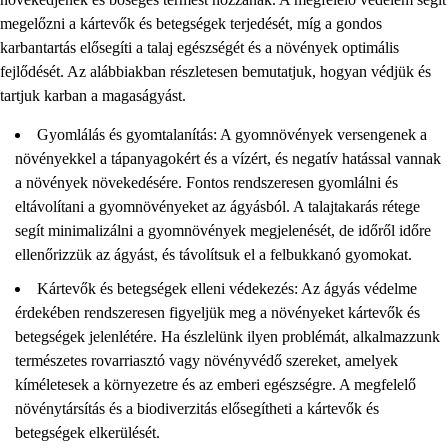
megelőzni a kártevők és betegségek terjedését, míg a gondos
karbantartás elősegíti a talaj egészségét és a növények optimális
fejlődését. Az alábbiakban részletesen bemutatjuk, hogyan védjük és
tartjuk karban a magaságyást.
Gyomlálás és gyomtalanítás: A gyomnövények versengenek a
növényekkel a tápanyagokért és a vízért, és negatív hatással vannak
a növények növekedésére. Fontos rendszeresen gyomlálni és
eltávolítani a gyomnövényeket az ágyásból. A talajtakarás rétege
segít minimalizálni a gyomnövények megjelenését, de időről időre
ellenőrizzük az ágyást, és távolítsuk el a felbukkanó gyomokat.
Kártevők és betegségek elleni védekezés: Az ágyás védelme
érdekében rendszeresen figyeljük meg a növényeket kártevők és
betegségek jelenlétére. Ha észlelünk ilyen problémát, alkalmazzunk
természetes rovarriasztó vagy növényvédő szereket, amelyek
kíméletesek a környezetre és az emberi egészségre. A megfelelő
növénytársítás és a biodiverzitás elősegítheti a kártevők és
betegségek elkerülését.