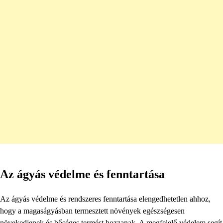
Az ágyás védelme és fenntartása
Az ágyás védelme és rendszeres fenntartása elengedhetetlen ahhoz,
hogy a magaságyásban termesztett növények egészségesen
növekedjenek és bőséges termést hozzanak. A megfelelő védelem segít