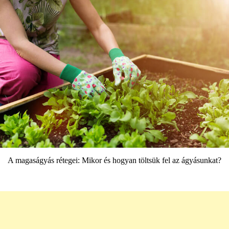
A magaságyás rétegei: Mikor és hogyan töltsük fel az ágyásunkat?