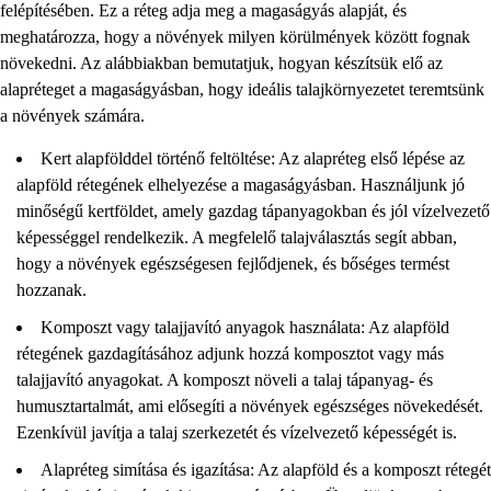
felépítésében. Ez a réteg adja meg a magaságyás alapját, és
meghatározza, hogy a növények milyen körülmények között fognak
növekedni. Az alábbiakban bemutatjuk, hogyan készítsük elő az
alapréteget a magaságyásban, hogy ideális talajkörnyezetet teremtsünk
a növények számára.
Kert alapfölddel történő feltöltése: Az alapréteg első lépése az
alapföld rétegének elhelyezése a magaságyásban. Használjunk jó
minőségű kertföldet, amely gazdag tápanyagokban és jól vízelvezető
képességgel rendelkezik. A megfelelő talajválasztás segít abban,
hogy a növények egészségesen fejlődjenek, és bőséges termést
hozzanak.
Komposzt vagy talajjavító anyagok használata: Az alapföld
rétegének gazdagításához adjunk hozzá komposztot vagy más
talajjavító anyagokat. A komposzt növeli a talaj tápanyag- és
humusztartalmát, ami elősegíti a növények egészséges növekedését.
Ezenkívül javítja a talaj szerkezetét és vízelvezető képességét is.
Alapréteg simítása és igazítása: Az alapföld és a komposzt rétegét