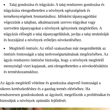
Talaj gondozása és trágyázás: A talaj rendszeres gondozása és
trágyázása elengedhetetlen a növények egészségének és
termékenységének fenntartásához. Időnként tápanyagpótlást
végezzünk a talajban, alkalmazzunk szerves trágyákat vagy
szervetlen tápanyagokat a növények igényeinek megfelelően. A
trágyázás elősegíti a talaj tápanyagellátását, javítja a talaj struktúráját
és hozzájárul a növények erőteljes növekedéséhez.
Megfelelő öntözés: Az előző szakaszban már megemlítettük az
öntözés fontosságát a talaj nedvességtartalmának megőrzésében. Az
ágyás rendszeres öntözése biztosítja, hogy a növények megfelelő
mennyiségű vizet kapjanak, ami elengedhetetlen a növekedésükhöz
és terméshozamukhoz.
Az ágyás megfelelő védelme és gondozása alapvető fontosságú a
sikeres kertészkedéshez és a gazdag termés eléréséhez. Ha
rendszeresen gondoskodunk az ágyásról, megelőzzük a problémákat és
biztosítjuk a növények optimális fejlődését.