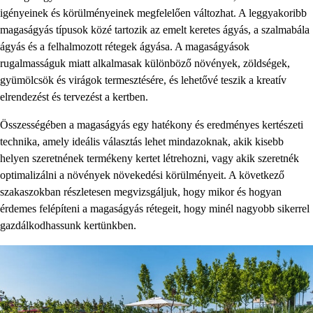
igényeinek és körülményeinek megfelelően változhat. A leggyakoribb
magaságyás típusok közé tartozik az emelt keretes ágyás, a szalmabála
ágyás és a felhalmozott rétegek ágyása. A magaságyások
rugalmasságuk miatt alkalmasak különböző növények, zöldségek,
gyümölcsök és virágok termesztésére, és lehetővé teszik a kreatív
elrendezést és tervezést a kertben.
Összességében a magaságyás egy hatékony és eredményes kertészeti
technika, amely ideális választás lehet mindazoknak, akik kisebb
helyen szeretnének termékeny kertet létrehozni, vagy akik szeretnék
optimalizálni a növények növekedési körülményeit. A következő
szakaszokban részletesen megvizsgáljuk, hogy mikor és hogyan
érdemes felépíteni a magaságyás rétegeit, hogy minél nagyobb sikerrel
gazdálkodhassunk kertünkben.