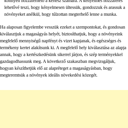
könnyen hozzáférhető a kertész számára. A kényelmes hozzáférés
lehetővé teszi, hogy kényelmesen ültessük, gondozzuk és arassuk a
növényeket anélkül, hogy túlzottan megterhelő lenne a munka.
Ha alaposan figyelembe vesszük ezeket a szempontokat, és gondosan
kiválasztjuk a magaságyás helyét, biztosíthatjuk, hogy a növényeink
megfelelő mennyiségű napfényt és vizet kapjanak, és egészséges és
termékeny kertet alakítsunk ki. A megfelelő hely kiválasztása az alapja
annak, hogy a kertészkedésünk sikerrel járjon, és szép terményekkel
gazdagodhassunk meg. A következő szakaszban megvizsgáljuk,
hogyan készíthetjük elő az alapréteget a magaságyásban, hogy
megteremtsük a növények ideális növekedési közegét.