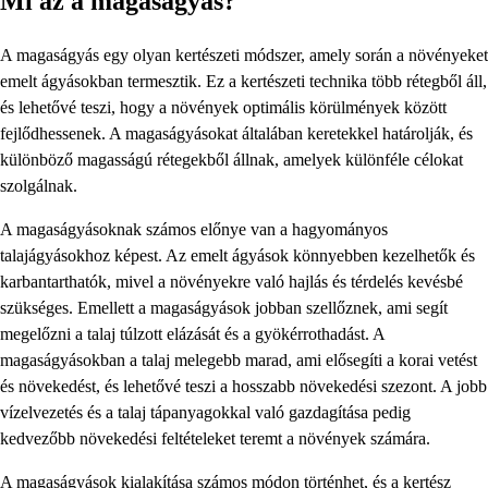
Mi az a magaságyás?
A magaságyás egy olyan kertészeti módszer, amely során a növényeket
emelt ágyásokban termesztik. Ez a kertészeti technika több rétegből áll,
és lehetővé teszi, hogy a növények optimális körülmények között
fejlődhessenek. A magaságyásokat általában keretekkel határolják, és
különböző magasságú rétegekből állnak, amelyek különféle célokat
szolgálnak.
A magaságyásoknak számos előnye van a hagyományos
talajágyásokhoz képest. Az emelt ágyások könnyebben kezelhetők és
karbantarthatók, mivel a növényekre való hajlás és térdelés kevésbé
szükséges. Emellett a magaságyások jobban szellőznek, ami segít
megelőzni a talaj túlzott elázását és a gyökérrothadást. A
magaságyásokban a talaj melegebb marad, ami elősegíti a korai vetést
és növekedést, és lehetővé teszi a hosszabb növekedési szezont. A jobb
vízelvezetés és a talaj tápanyagokkal való gazdagítása pedig
kedvezőbb növekedési feltételeket teremt a növények számára.
A magaságyások kialakítása számos módon történhet, és a kertész