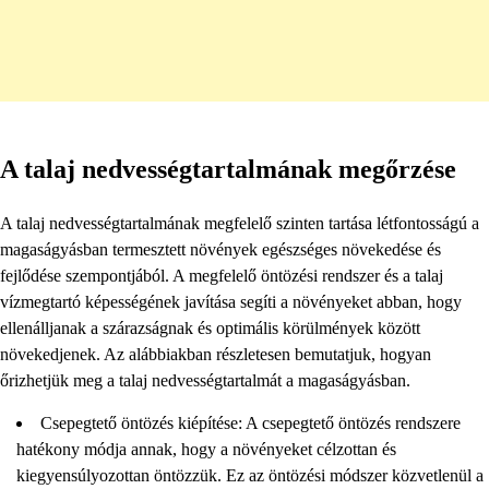
A talaj nedvességtartalmának megőrzése
A talaj nedvességtartalmának megfelelő szinten tartása létfontosságú a
magaságyásban termesztett növények egészséges növekedése és
fejlődése szempontjából. A megfelelő öntözési rendszer és a talaj
vízmegtartó képességének javítása segíti a növényeket abban, hogy
ellenálljanak a szárazságnak és optimális körülmények között
növekedjenek. Az alábbiakban részletesen bemutatjuk, hogyan
őrizhetjük meg a talaj nedvességtartalmát a magaságyásban.
Csepegtető öntözés kiépítése: A csepegtető öntözés rendszere
hatékony módja annak, hogy a növényeket célzottan és
kiegyensúlyozottan öntözzük. Ez az öntözési módszer közvetlenül a