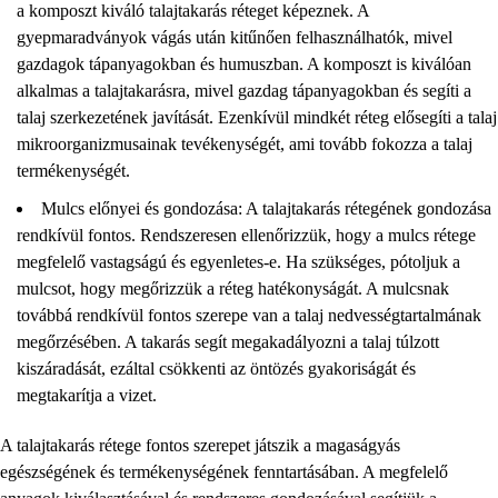
a komposzt kiváló talajtakarás réteget képeznek. A
gyepmaradványok vágás után kitűnően felhasználhatók, mivel
gazdagok tápanyagokban és humuszban. A komposzt is kiválóan
alkalmas a talajtakarásra, mivel gazdag tápanyagokban és segíti a
talaj szerkezetének javítását. Ezenkívül mindkét réteg elősegíti a talaj
mikroorganizmusainak tevékenységét, ami tovább fokozza a talaj
termékenységét.
Mulcs előnyei és gondozása: A talajtakarás rétegének gondozása
rendkívül fontos. Rendszeresen ellenőrizzük, hogy a mulcs rétege
megfelelő vastagságú és egyenletes-e. Ha szükséges, pótoljuk a
mulcsot, hogy megőrizzük a réteg hatékonyságát. A mulcsnak
továbbá rendkívül fontos szerepe van a talaj nedvességtartalmának
megőrzésében. A takarás segít megakadályozni a talaj túlzott
kiszáradását, ezáltal csökkenti az öntözés gyakoriságát és
megtakarítja a vizet.
A talajtakarás rétege fontos szerepet játszik a magaságyás
egészségének és termékenységének fenntartásában. A megfelelő