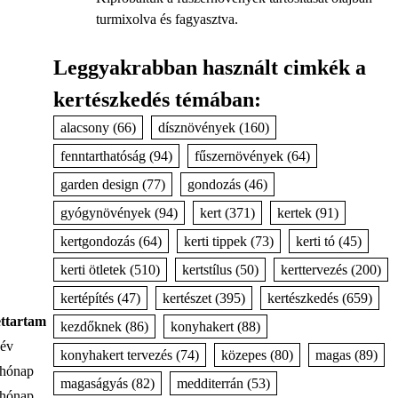
turmixolva és fagyasztva.
Leggyakrabban használt cimkék a
kertészkedés témában:
alacsony
(66)
dísznövények
(160)
fenntarthatóság
(94)
fűszernövények
(64)
garden design
(77)
gondozás
(46)
gyógynövények
(94)
kert
(371)
kertek
(91)
kertgondozás
(64)
kerti tippek
(73)
kerti tó
(45)
kerti ötletek
(510)
kertstílus
(50)
kerttervezés
(200)
kertépítés
(47)
kertészet
(395)
kertészkedés
(659)
ettartam
kezdőknek
(86)
konyhakert
(88)
 év
konyhakert tervezés
(74)
közepes
(80)
magas
(89)
 hónap
magaságyás
(82)
medditerrán
(53)
 hónap