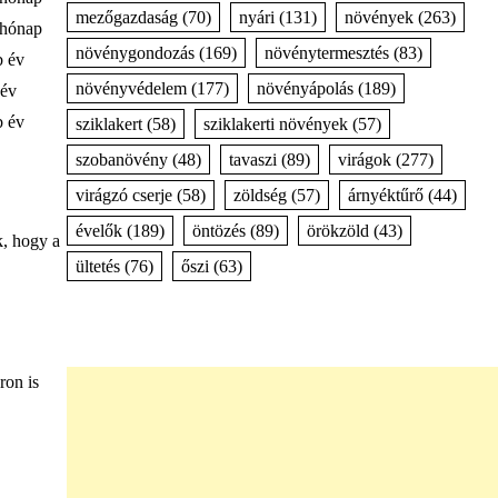
mezőgazdaság
(70)
nyári
(131)
növények
(263)
 hónap
növénygondozás
(169)
növénytermesztés
(83)
b év
növényvédelem
(177)
növényápolás
(189)
 év
b év
sziklakert
(58)
sziklakerti növények
(57)
szobanövény
(48)
tavaszi
(89)
virágok
(277)
virágzó cserje
(58)
zöldség
(57)
árnyéktűrő
(44)
évelők
(189)
öntözés
(89)
örökzöld
(43)
k, hogy a
ültetés
(76)
őszi
(63)
ron is