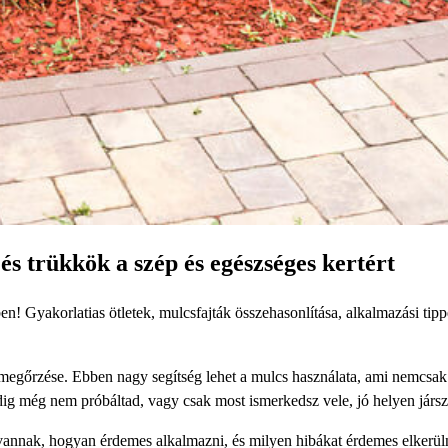
és trükkök a szép és egészséges kertért
n! Gyakorlatias ötletek, mulcsfajták összehasonlítása, alkalmazási tipp
 megőrzése. Ebben nagy segítség lehet a mulcs használata, ami nemcsak
ddig még nem próbáltad, vagy csak most ismerkedsz vele, jó helyen jársz
vannak, hogyan érdemes alkalmazni, és milyen hibákat érdemes elkerül