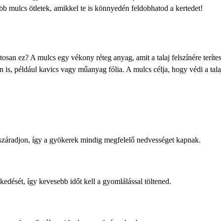
bb mulcs ötletek, amikkel te is könnyedén feldobhatod a kertedet!
tosan ez? A mulcs egy vékony réteg anyag, amit a talaj felszínére teríte
 is, például kavics vagy műanyag fólia. A mulcs célja, hogy védi a talaj
száradjon, így a gyökerek mindig megfelelő nedvességet kapnak.
dését, így kevesebb időt kell a gyomlálással töltened.