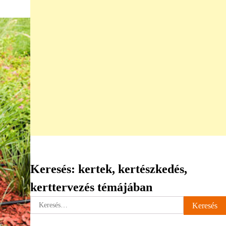
Keresés: kertek, kertészkedés,
kerttervezés témájában
Keresés: