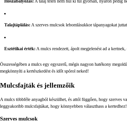
Hőszabályozás:
A talaj télen nem hűl ki túl gyorsan, nyáron pedig
Talajtáplálás:
A szerves mulcsok lebomlásukkor tápanyagokat juttatnak
Esztétikai érték:
A mulcs rendezett, ápolt megjelenést ad a kertnek,
Összességében a mulcs egy egyszerű, mégis nagyon hatékony megoldás,
megkönnyíti a kertészkedést és időt spórol neked!
Mulcsfajták és jellemzőik
A mulcs többféle anyagból készülhet, és attól függően, hogy szerves 
leggyakoribb mulcsfajtákat, hogy könnyebben választhass a kertedhez!
Szerves mulcsok