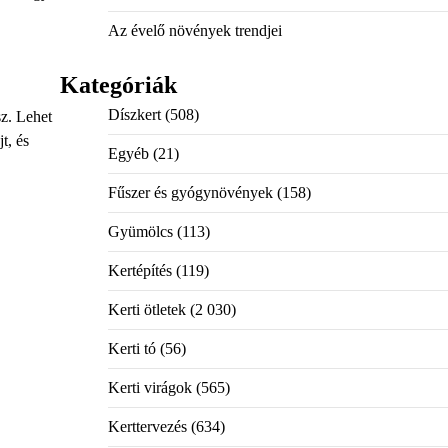
Az évelő növények trendjei
Kategóriák
Díszkert
(508)
sz. Lehet
t, és
Egyéb
(21)
Fűszer és gyógynövények
(158)
Gyümölcs
(113)
Kertépítés
(119)
Kerti ötletek
(2 030)
Kerti tó
(56)
Kerti virágok
(565)
Kerttervezés
(634)