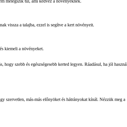
 nem melegszik túl, ami kedvez a növényeknek.
 vissza a talajba, ezzel is segítve a kert növényeit.
 és kiemeli a növényeket.
 hogy szebb és egészségesebb kerted legyen. Ráadásul, ha jól haszná
vagy szervetlen, más-más előnyöket és hátrányokat kínál. Nézzük meg a