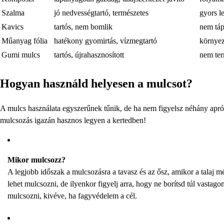
Szalma
jó nedvességtartó, természetes
gyors l
Kavics
tartós, nem bomlik
nem táp
Műanyag fólia
hatékony gyomirtás, vízmegtartó
környez
Gumi mulcs
tartós, újrahasznosított
nem ter
Hogyan használd helyesen a mulcsot?
A mulcs használata egyszerűnek tűnik, de ha nem figyelsz néhány apró
mulcsozás igazán hasznos legyen a kertedben!
Mikor mulcsozz?
A legjobb időszak a mulcsozásra a tavasz és az ősz, amikor a talaj 
lehet mulcsozni, de ilyenkor figyelj arra, hogy ne borítsd túl vastag
mulcsozni, kivéve, ha fagyvédelem a cél.