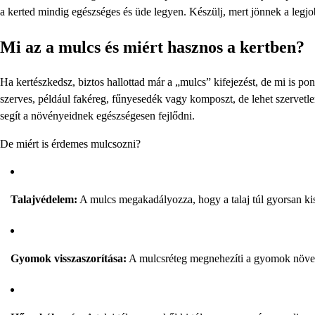
a kerted mindig egészséges és üde legyen. Készülj, mert jönnek a legjo
Mi az a mulcs és miért hasznos a kertben?
Ha kertészkedsz, biztos hallottad már a „mulcs” kifejezést, de mi is pon
szerves, például fakéreg, fűnyesedék vagy komposzt, de lehet szervetlen
segít a növényeidnek egészségesen fejlődni.
De miért is érdemes mulcsozni?
Talajvédelem:
A mulcs megakadályozza, hogy a talaj túl gyorsan ki
Gyomok visszaszorítása:
A mulcsréteg megnehezíti a gyomok növeke