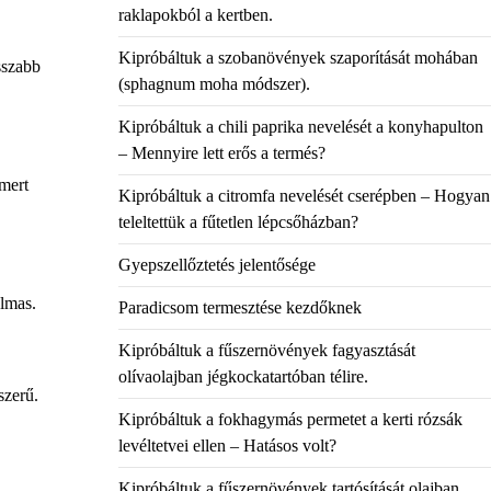
raklapokból a kertben.
Kipróbáltuk a szobanövények szaporítását mohában
sszabb
(sphagnum moha módszer).
Kipróbáltuk a chili paprika nevelését a konyhapulton
– Mennyire lett erős a termés?
 mert
Kipróbáltuk a citromfa nevelését cserépben – Hogyan
teleltettük a fűtetlen lépcsőházban?
Gyepszellőztetés jelentősége
almas.
Paradicsom termesztése kezdőknek
Kipróbáltuk a fűszernövények fagyasztását
olívaolajban jégkockatartóban télire.
szerű.
Kipróbáltuk a fokhagymás permetet a kerti rózsák
levéltetvei ellen – Hatásos volt?
Kipróbáltuk a fűszernövények tartósítását olajban