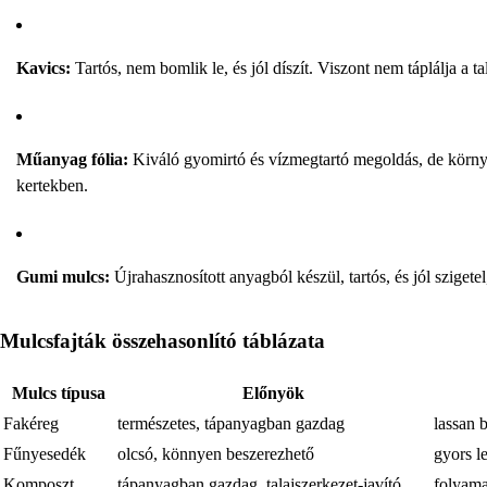
Kavics:
Tartós, nem bomlik le, és jól díszít. Viszont nem táplálja a tal
Műanyag fólia:
Kiváló gyomirtó és vízmegtartó megoldás, de környe
kertekben.
Gumi mulcs:
Újrahasznosított anyagból készül, tartós, és jól sziget
Mulcsfajták összehasonlító táblázata
Mulcs típusa
Előnyök
Fakéreg
természetes, tápanyagban gazdag
lassan 
Fűnyesedék
olcsó, könnyen beszerezhető
gyors l
Komposzt
tápanyagban gazdag, talajszerkezet-javító
folyama