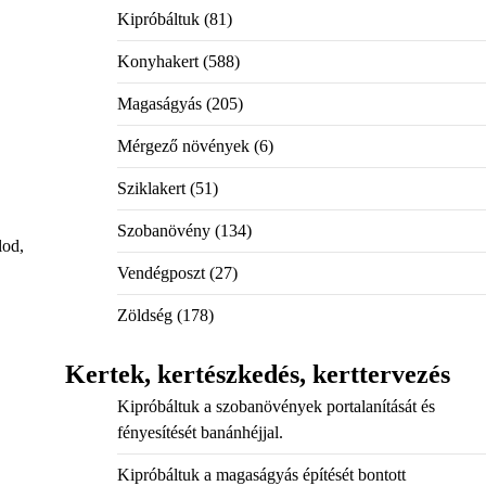
Kipróbáltuk
(81)
Konyhakert
(588)
Magaságyás
(205)
Mérgező növények
(6)
Sziklakert
(51)
Szobanövény
(134)
lod,
Vendégposzt
(27)
Zöldség
(178)
Kertek, kertészkedés, kerttervezés
Kipróbáltuk a szobanövények portalanítását és
fényesítését banánhéjjal.
Kipróbáltuk a magaságyás építését bontott