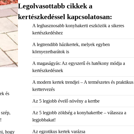
Legolvasottabb cikkek a
kertészkedéssel kapcsolatosan:
A leghasznosabb konyhakerti eszközök a sikeres
kertészkedéshez
A legtrendibb házikertek, melyek egyben
környezetbarátok is
A magaságyás: Az egyszerű és hatékony módja a
kertészkedésnek
A modern kertek trendjei – A természetes és praktikus
kerttervezés
ek és
Az 5 legjobb évelő növény a kertbe
 szép,
Az 5 legjobb zöldség a konyhakertbe – válassza a
!
legjobbakat!
Az egzotikus kertek varázsa
ni, hogy