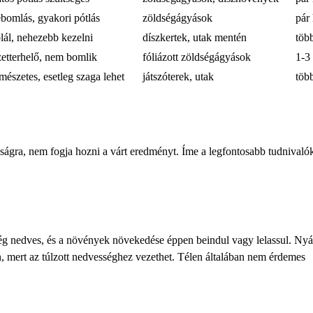
ebomlás, gyakori pótlás
zöldségágyások
pár
lál, nehezebb kezelni
díszkertek, utak mentén
töb
etterhelő, nem bomlik
fóliázott zöldségágyások
1-3
mészetes, esetleg szaga lehet
játszóterek, utak
töb
ságra, nem fogja hozni a várt eredményt. Íme a legfontosabb tudnivaló
még nedves, és a növények növekedése éppen beindul vagy lelassul. Nyá
on, mert az túlzott nedvességhez vezethet. Télen általában nem érdemes