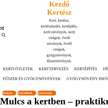
Kezdő
Skip
to
Kertész
content
Kert, kertész,
kertészkedés, kertépítés,
kerti növények, kerti
virágok, évelő
növények, évelő
virágok,
gyógynövények,
fűszernövények.
KERTI ÖTLETEK
KERTTERVEZÉS
KERTÉPÍTÉS
DÍ
FŰSZER ÉS GYÓGYNÖVÉNYEK
GYÓGYNÖVÉNY INF
Díszkert
Kerti ötletek
Kerttervezés
Mulcs a kertben – praktiku