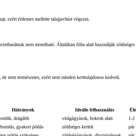
ajt, ezért érdemes mellette talajjavítást végezni.
zetbarátnak nem mondható. Általában fólia alatt használják zöldséges
el, de nem természetes, ezért nem minden kerttulajdonos kedveli.
Hátrányok
Ideális felhasználás
Él
bomlik, drágább
virágágyások, bokrok alatt
1-2
ebomlás, gyakori pótlás
zöldséges kertek
pár
tos pótlás szükséges
zöldségágyások, dísznövények
pár