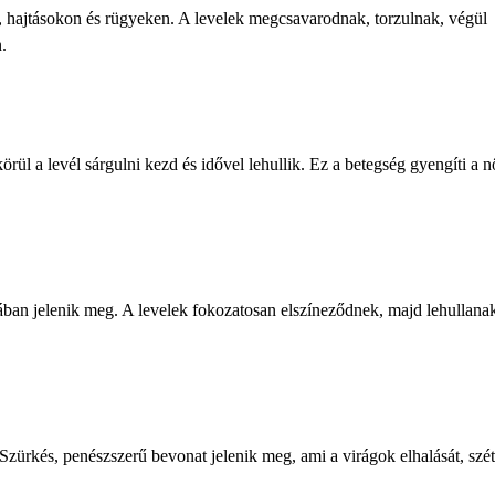
, hajtásokon és rügyeken. A levelek megcsavarodnak, torzulnak, végül
.
rül a levél sárgulni kezd és idővel lehullik. Ez a betegség gyengíti a 
ban jelenik meg. A levelek fokozatosan elszíneződnek, majd lehullana
 Szürkés, penészszerű bevonat jelenik meg, ami a virágok elhalását, szé