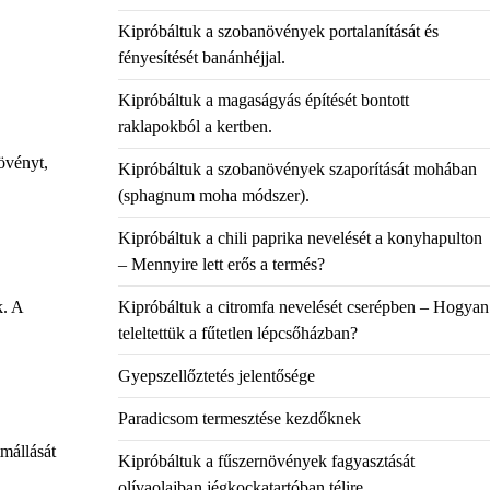
Kipróbáltuk a szobanövények portalanítását és
fényesítését banánhéjjal.
Kipróbáltuk a magaságyás építését bontott
raklapokból a kertben.
növényt,
Kipróbáltuk a szobanövények szaporítását mohában
(sphagnum moha módszer).
Kipróbáltuk a chili paprika nevelését a konyhapulton
– Mennyire lett erős a termés?
Kipróbáltuk a citromfa nevelését cserépben – Hogyan
k. A
teleltettük a fűtetlen lépcsőházban?
Gyepszellőztetés jelentősége
Paradicsom termesztése kezdőknek
tmállását
Kipróbáltuk a fűszernövények fagyasztását
olívaolajban jégkockatartóban télire.