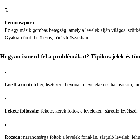
Peronoszpóra
Ez egy másik gombás betegség, amely a levelek alján világos, szürkés
Gyakran fordul elő esős, párás időszakban.
Hogyan ismerd fel a problémákat? Tipikus jelek és tü
Lisztharmat:
fehér, lisztszerű bevonat a leveleken és hajtásokon, tor
Fekete foltosság:
fekete, kerek foltok a leveleken, sárguló levélszél, 
Rozsda:
narancssárga foltok a levelek fonákán, sárguló levelek, lehu