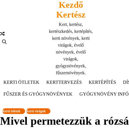
Kezdő
Skip
to
Kertész
content
Kert, kertész,
kertészkedés, kertépítés,
kerti növények, kerti
virágok, évelő
növények, évelő
virágok,
gyógynövények,
fűszernövények.
KERTI ÖTLETEK
KERTTERVEZÉS
KERTÉPÍTÉS
DÍ
FŰSZER ÉS GYÓGYNÖVÉNYEK
GYÓGYNÖVÉNY INF
Kerti ötletek
Kerti virágok
Mivel permetezzük a rózsá