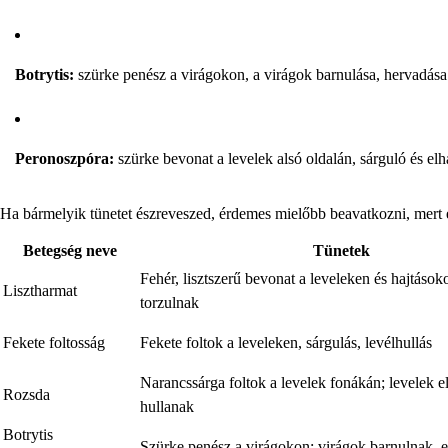
Botrytis:
szürke penész a virágokon, a virágok barnulása, hervadása
Peronoszpóra:
szürke bevonat a levelek alsó oldalán, sárguló és elh
Ha bármelyik tünetet észreveszed, érdemes mielőbb beavatkozni, mert 
Betegség neve
Tünetek
Fehér, lisztszerű bevonat a leveleken és hajtások
Lisztharmat
torzulnak
Fekete foltosság
Fekete foltok a leveleken, sárgulás, levélhullás
Narancssárga foltok a levelek fonákán; levelek e
Rozsda
hullanak
Botrytis
Szürke penész a virágokon; virágok barnulnak, 