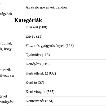
s
Az évelő növények trendjei
irágzóak
Kategóriák
Díszkert
(508)
Egyéb
(21)
rdulhat,
Fűszer és gyógynövények
(158)
ak, hogy
Gyümölcs
(113)
Kertépítés
(119)
eteszik a
Kerti ötletek
(2 032)
dályozva a
Kerti tó
(57)
Kerti virágok
(565)
gével
Kerttervezés
(634)
virágzást