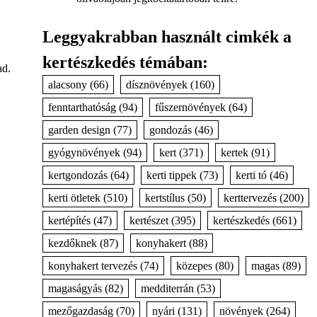
Leggyakrabban használt cimkék a
kertészkedés témában:
ad.
alacsony
(66)
dísznövények
(160)
fenntarthatóság
(94)
fűszernövények
(64)
garden design
(77)
gondozás
(46)
gyógynövények
(94)
kert
(371)
kertek
(91)
kertgondozás
(64)
kerti tippek
(73)
kerti tó
(46)
kerti ötletek
(510)
kertstílus
(50)
kerttervezés
(200)
kertépítés
(47)
kertészet
(395)
kertészkedés
(661)
kezdőknek
(87)
konyhakert
(88)
konyhakert tervezés
(74)
közepes
(80)
magas
(89)
magaságyás
(82)
medditerrán
(53)
mezőgazdaság
(70)
nyári
(131)
növények
(264)