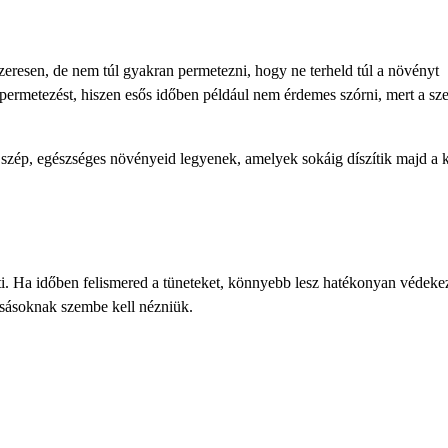
zeresen, de nem túl gyakran permetezni, hogy ne terheld túl a növényt
 permetezést, hiszen esős időben például nem érdemes szórni, mert a sze
szép, egészséges növényeid legyenek, amelyek sokáig díszítik majd a k
eti. Ha időben felismered a tüneteket, könnyebb lesz hatékonyan védeke
zsásoknak szembe kell nézniük.