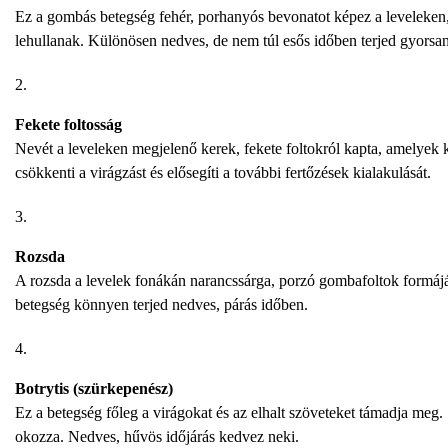
Ez a gombás betegség fehér, porhanyós bevonatot képez a leveleken
lehullanak. Különösen nedves, de nem túl esős időben terjed gyorsan
Fekete foltosság
Nevét a leveleken megjelenő kerek, fekete foltokról kapta, amelyek kö
csökkenti a virágzást és elősegíti a további fertőzések kialakulását.
Rozsda
A rozsda a levelek fonákán narancssárga, porzó gombafoltok formájá
betegség könnyen terjed nedves, párás időben.
Botrytis (szürkepenész)
Ez a betegség főleg a virágokat és az elhalt szöveteket támadja meg.
okozza. Nedves, hűvös időjárás kedvez neki.