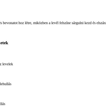
 bevonatot hoz létre, miközben a levél felszíne sárgulni kezd és elszár
netek
z levelek
lehullás
llás