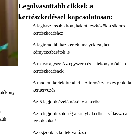
Legolvasottabb cikkek a
kertészkedéssel kapcsolatosan:
A leghasznosabb konyhakerti eszközök a sikeres
kertészkedéshez
A legtrendibb házikertek, melyek egyben
környezetbarátok is
A magaságyás: Az egyszerű és hatékony módja a
kertészkedésnek
A modern kertek trendjei – A természetes és praktikus
kerttervezés
hatékony
Az 5 legjobb évelő növény a kertbe
on.
Az 5 legjobb zöldség a konyhakertbe – válassza a
szük
legjobbakat!
Az egzotikus kertek varázsa