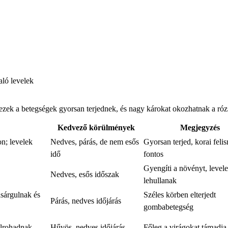
aló levelek
ezek a betegségek gyorsan terjednek, és nagy károkat okozhatnak a róz
Kedvező körülmények
Megjegyzés
on; levelek
Nedves, párás, de nem esős
Gyorsan terjed, korai feli
idő
fontos
Gyengíti a növényt, level
Nedves, esős időszak
lehullanak
lsárgulnak és
Széles körben elterjedt
Párás, nedves időjárás
gombabetegség
elrohadnak
Hűvös, nedves időjárás
Főleg a virágokat támadj