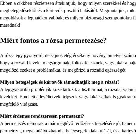
Ebben a cikkben részletesen áttekintjük, hogy milyen szerekkel és h
megbetegedésektől és a kártevők pusztító hatásától. Megmutatjuk, mik
megoldások a leghatékonyabbak, és milyen biztonsági szempontokra fig
maradnak!
Miért fontos a rózsa permetezése?
A rózsa egy gyönyörű, de sajnos elég érzékeny növény, amelyet számos
hogy a rózsáid levelei megsárgulnak, foltosak lesznek, vagy akár a ha
megelőzd ezeket a problémákat, és megőrizd a rózsáid egészségét.
Milyen betegségek és kártevők támadhatják meg a rózsát?
A leggyakoribb problémák közé tartozik a lisztharmat, a rozsda, valami
leveleket. Emellett a levéltetvek, tripszek vagy takácsatkák is gyakra
megfelelő virágzást.
Miért érdemes rendszeresen permetezni?
A permetezés nemcsak a már meglévő fertőzések kezelésére jó, hanem m
permetezel, megakadályozhatod a betegségek kialakulását, és a kártev