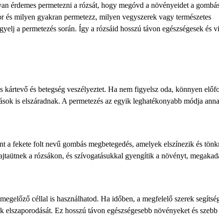
ogyan érdemes permetezni a rózsát, hogy megóvd a növényeidet a gombá
or és milyen gyakran permetezz, milyen vegyszerek vagy természetes
yelj a permetezés során. Így a rózsáid hosszú távon egészségesek és v
 kártevő és betegség veszélyeztet. Ha nem figyelsz oda, könnyen előfo
jtások is elszáradnak. A permetezés az egyik leghatékonyabb módja ann
nt a fekete folt nevű gombás megbetegedés, amelyek elszínezik és tönkr
n rajtaütnek a rózsákon, és szívogatásukkal gyengítik a növényt, megaka
egelőző céllal is használhatod. Ha időben, a megfelelő szerek segítsé
ők elszaporodását. Ez hosszú távon egészségesebb növényeket és szebb 