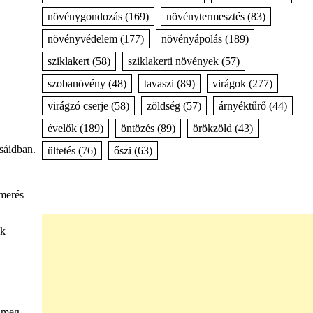
növénygondozás
(169)
növénytermesztés
(83)
növényvédelem
(177)
növényápolás
(189)
sziklakert
(58)
sziklakerti növények
(57)
szobanövény
(48)
tavaszi
(89)
virágok
(277)
virágzó cserje
(58)
zöldség
(57)
árnyéktűrő
(44)
évelők
(189)
öntözés
(89)
örökzöld
(43)
sáidban.
ültetés
(76)
őszi
(63)
smerés
ek
a meg