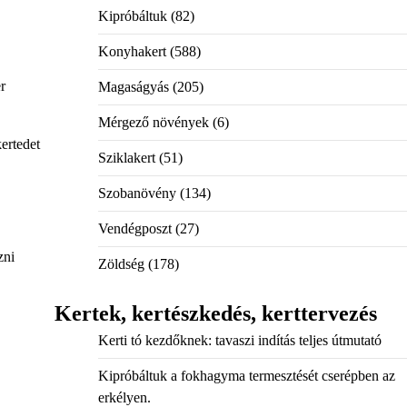
Kipróbáltuk
(82)
Konyhakert
(588)
r
Magaságyás
(205)
Mérgező növények
(6)
ertedet
Sziklakert
(51)
Szobanövény
(134)
Vendégposzt
(27)
zni
Zöldség
(178)
Kertek, kertészkedés, kerttervezés
Kerti tó kezdőknek: tavaszi indítás teljes útmutató
Kipróbáltuk a fokhagyma termesztését cserépben az
erkélyen.