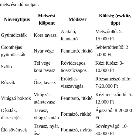
metszési időpontjait:
Metszési
Költség (eszköz,
Növénytípus
Módszer
időpont
tipp)
Alakító,
Metszőolló: 5-
Gyümölcsfák
Kora tavasz
fenntartó
15.000 Ft
Csonthéjas
Sebfertőtlenítő: 2-
Nyár vége
Fenntartó, ritkító
gyümölcsfák
5.000 Ft
Tél vége,
Rövidcsapos,
Kézi fűrész: 3-
Szőlő
kora tavasz
hosszúcsapos
10.000 Ft
Erőteljes
Rózsametsző olló:
Rózsák
Ősz, tavasz
visszavágás
7-20.000 Ft
Virágzás
Kézi metszőolló: 5-
Virágzó bokrok
Fenntartó, ritkító
után/tavasz
12.000 Ft
Díszfák,
Tavasz,
Ágszabó: 8-20.000
Formázó, ritkító
díszcserjék
virágzás után
Ft
Tavasz, nyár,
Sövényvágó: 10-
Élő sövények
Formázó, nyírás
ősz
30.000 Ft