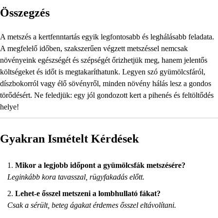
Összegzés
A metszés a kertfenntartás egyik legfontosabb és leghálásabb feladata.
A megfelelő időben, szakszerűen végzett metszéssel nemcsak
növényeink egészségét és szépségét őrizhetjük meg, hanem jelentős
költségeket és időt is megtakaríthatunk. Legyen szó gyümölcsfáról,
díszbokorról vagy élő sövényről, minden növény hálás lesz a gondos
törődésért. Ne feledjük: egy jól gondozott kert a pihenés és feltöltődés
helye!
Gyakran Ismételt Kérdések
Mikor a legjobb időpont a gyümölcsfák metszésére?
Leginkább kora tavasszal, rügyfakadás előtt.
Lehet-e ősszel metszeni a lombhullató fákat?
Csak a sérült, beteg ágakat érdemes ősszel eltávolítani.