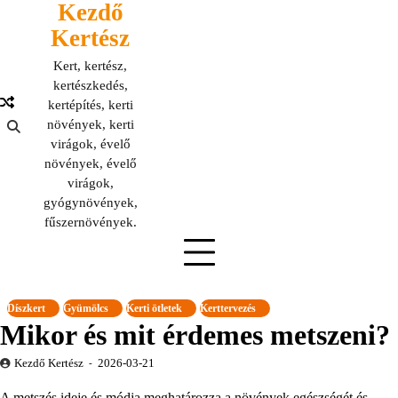
Kezdő
Skip
to
Kertész
content
Kert, kertész,
kertészkedés,
kertépítés, kerti
növények, kerti
virágok, évelő
növények, évelő
virágok,
gyógynövények,
fűszernövények.
Díszkert
Gyümölcs
Kerti ötletek
Kerttervezés
Mikor és mit érdemes metszeni?
Kezdő Kertész
2026-03-21
A metszés ideje és módja meghatározza a növények egészségét és