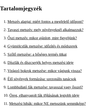
Tartalomjegyzék
Metszés alapjai: miért fontos a megfelelő időpont?
Tavaszi metszés: mely növényeknél alkalmazzuk?
Őszi metszés: mikor ajánlott, mire figyeljünk?
Gyümölcsfák metszése: időzítés és módszerek
Szőlő metszése: a bőséges termés titkai
Díszfák és díszcserjék helyes metszési ideje
Virágzó bokrok metszése: mikor vágjunk vissza?
Élő sövények formázása: szezonális tanácsok
Lombhullató fák metszése: tavasszal vagy ősszel?
Öreg, elhanyagolt fák ifjításának legjobb ideje
Metszési hibák: mikor NE metsszünk semmiképp?