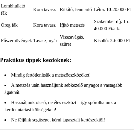
Lombhullató
Kora tavasz
Ritkító, fenntartó
Létra: 10-20.000 Ft
fák
Szakember díj: 15-
Öreg fák
Kora tavasz
Ifjító metszés
40.000 Ft/alk.
Visszavágás,
Fűszernövények
Tavasz, nyár
Kisolló: 2-6.000 Ft
szüret
Praktikus tippek kezdőknek:
Mindig fertőtlenítsük a metszőeszközöket!
A metszés után használjunk sebkezelő anyagot a vastagabb
ágaknál!
Használjunk olcsó, de éles eszközt – így spórolhatunk a
kertfenntartási költségeken!
Ne féljünk segítséget kérni tapasztalt kertészektől!