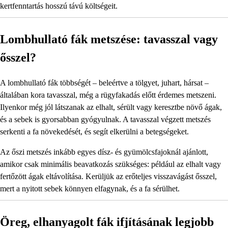
kertfenntartás hosszú távú költségeit.
Lombhullató fák metszése: tavasszal vagy
ősszel?
A lombhullató fák többségét – beleértve a tölgyet, juhart, hársat –
általában kora tavasszal, még a rügyfakadás előtt érdemes metszeni.
Ilyenkor még jól látszanak az elhalt, sérült vagy keresztbe növő ágak,
és a sebek is gyorsabban gyógyulnak. A tavasszal végzett metszés
serkenti a fa növekedését, és segít elkerülni a betegségeket.
Az őszi metszés inkább egyes dísz- és gyümölcsfajoknál ajánlott,
amikor csak minimális beavatkozás szükséges: például az elhalt vagy
fertőzött ágak eltávolítása. Kerüljük az erőteljes visszavágást ősszel,
mert a nyitott sebek könnyen elfagynak, és a fa sérülhet.
Öreg, elhanyagolt fák ifjításának legjobb