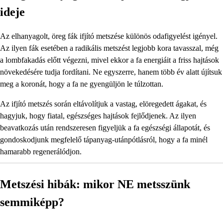
ideje
Az elhanyagolt, öreg fák ifjító metszése különös odafigyelést igényel.
Az ilyen fák esetében a radikális metszést legjobb kora tavasszal, még
a lombfakadás előtt végezni, mivel ekkor a fa energiáit a friss hajtások
növekedésére tudja fordítani. Ne egyszerre, hanem több év alatt újítsuk
meg a koronát, hogy a fa ne gyengüljön le túlzottan.
Az ifjító metszés során eltávolítjuk a vastag, elöregedett ágakat, és
hagyjuk, hogy fiatal, egészséges hajtások fejlődjenek. Az ilyen
beavatkozás után rendszeresen figyeljük a fa egészségi állapotát, és
gondoskodjunk megfelelő tápanyag-utánpótlásról, hogy a fa minél
hamarabb regenerálódjon.
Metszési hibák: mikor NE metsszünk
semmiképp?