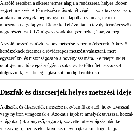
A szőlő esetében a sikeres termés alapja a rendszeres, helyes időben
végzett metszés. A fő metszési időszak tél végén – kora tavasszal van,
amikor a növények még nyugalmi állapotban vannak, de már
nincsenek nagy fagyok. Ekkor kell eltávolítani a tavalyi termővesszők
nagy részét, csak 1-2 rügyes csonkokat (szemeket) hagyva meg.
A szőlő hosszú és rövidcsapos metszése ismert módszerek. A kezdő
kertészeknek érdemes a rövidcsapos metszést választani, mert
egyszerűbb, és biztonságosabb a növény számára. Ne felejtsünk el
odafigyelni a tőke egészségére: csak éles, fertőtlenített eszközzel
dolgozzunk, és a beteg hajtásokat mindig távolítsuk el.
Díszfák és díszcserjék helyes metszési ideje
A díszfák és díszcserjék metszése nagyban függ attól, hogy tavasszal
vagy nyáron virágoznak-e. Azokat a fajokat, amelyek tavasszal hozzák
virágaikat (pl. aranyeső, orgona), közvetlenül elvirágzás után kell
visszavágni, mert ezek a következő évi hajtásaikon fognak újra