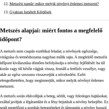
Metszési naptár: mikor melyik növényt érdemes metszeni?
Gyakran Ismételt Kérdések
Metszés alapjai: miért fontos a megfelelő
időpont?
A metszés nem csupán esztétikai feladat; a növények egészsége,
virágzása és terméshozama nagyban múlik rajta. A megfelelő metszési
időpont kiválasztása döntően befolyásolja a növény fejlődését: ha túl
korán vagy túl későn vágjuk vissza, fennáll a fertőzés veszélye, vagy
akár az egész szezonra visszavetjük a növekedést. Ezért
elengedhetetlen, hogy megismerjük, mikor melyik növényt érdemes
metszeni.
A metszés során eltávolítjuk a beteg, sérült, vagy felesleges hajtásokat,
ezáltal javítjuk a légáramlást és a fény bejutását a növény belsejébe. Ez
segít megelőzni a gombás betegségeket és támogatja a növény hosszú