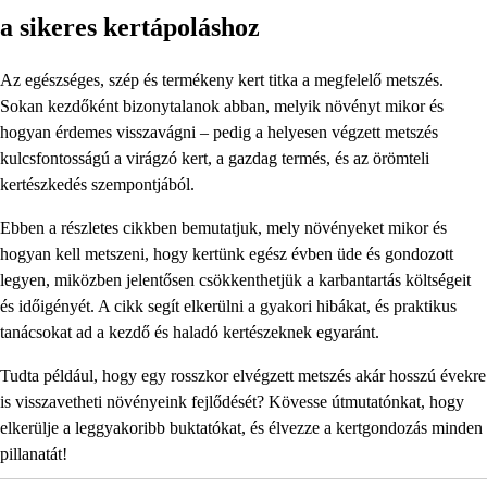
a sikeres kertápoláshoz
Az egészséges, szép és termékeny kert titka a megfelelő metszés.
Sokan kezdőként bizonytalanok abban, melyik növényt mikor és
hogyan érdemes visszavágni – pedig a helyesen végzett metszés
kulcsfontosságú a virágzó kert, a gazdag termés, és az örömteli
kertészkedés szempontjából.
Ebben a részletes cikkben bemutatjuk, mely növényeket mikor és
hogyan kell metszeni, hogy kertünk egész évben üde és gondozott
legyen, miközben jelentősen csökkenthetjük a karbantartás költségeit
és időigényét. A cikk segít elkerülni a gyakori hibákat, és praktikus
tanácsokat ad a kezdő és haladó kertészeknek egyaránt.
Tudta például, hogy egy rosszkor elvégzett metszés akár hosszú évekre
is visszavetheti növényeink fejlődését? Kövesse útmutatónkat, hogy
elkerülje a leggyakoribb buktatókat, és élvezze a kertgondozás minden
pillanatát!