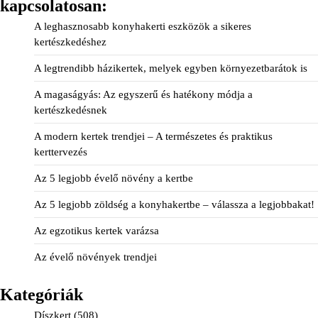
kapcsolatosan:
A leghasznosabb konyhakerti eszközök a sikeres
kertészkedéshez
A legtrendibb házikertek, melyek egyben környezetbarátok is
A magaságyás: Az egyszerű és hatékony módja a
kertészkedésnek
A modern kertek trendjei – A természetes és praktikus
kerttervezés
Az 5 legjobb évelő növény a kertbe
Az 5 legjobb zöldség a konyhakertbe – válassza a legjobbakat!
Az egzotikus kertek varázsa
Az évelő növények trendjei
Kategóriák
Díszkert
(508)