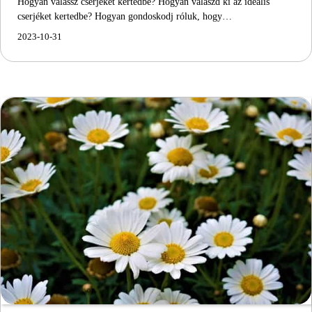
Hogyan válassz cserjéket kertedbe? Hogyan válaszd ki az ideális
cserjéket kertedbe? Hogyan gondoskodj róluk, hogy…
2023-10-31