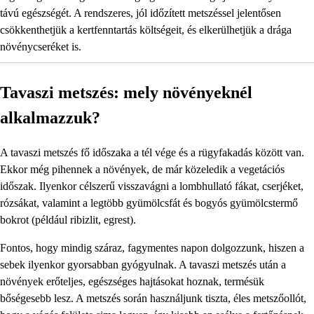
távú egészségét. A rendszeres, jól időzített metszéssel jelentősen
csökkenthetjük a kertfenntartás költségeit, és elkerülhetjük a drága
növénycseréket is.
Tavaszi metszés: mely növényeknél
alkalmazzuk?
A tavaszi metszés fő időszaka a tél vége és a rügyfakadás között van.
Ekkor még pihennek a növények, de már közeledik a vegetációs
időszak. Ilyenkor célszerű visszavágni a lombhullató fákat, cserjéket,
rózsákat, valamint a legtöbb gyümölcsfát és bogyós gyümölcstermő
bokrot (például ribizlit, egrest).
Fontos, hogy mindig száraz, fagymentes napon dolgozzunk, hiszen a
sebek ilyenkor gyorsabban gyógyulnak. A tavaszi metszés után a
növények erőteljes, egészséges hajtásokat hoznak, termésük
bőségesebb lesz. A metszés során használjunk tiszta, éles metszőollót,