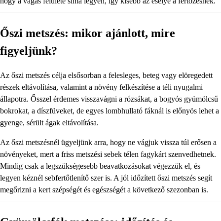
hogy a vágás felülete sima legyen, így kisebb az esélye a fertőzésnek.
Őszi metszés: mikor ajánlott, mire
figyeljünk?
Az őszi metszés célja elsősorban a felesleges, beteg vagy elöregedett
részek eltávolítása, valamint a növény felkészítése a téli nyugalmi
állapotra. Ősszel érdemes visszavágni a rózsákat, a bogyós gyümölcsű
bokrokat, a díszfüveket, de egyes lombhullató fáknál is előnyös lehet a
gyenge, sérült ágak eltávolítása.
Az őszi metszésnél ügyeljünk arra, hogy ne vágjuk vissza túl erősen a
növényeket, mert a friss metszési sebek télen fagykárt szenvedhetnek.
Mindig csak a legszükségesebb beavatkozásokat végezzük el, és
legyen kéznél sebfertőtlenítő szer is. A jól időzített őszi metszés segít
megőrizni a kert szépségét és egészségét a következő szezonban is.