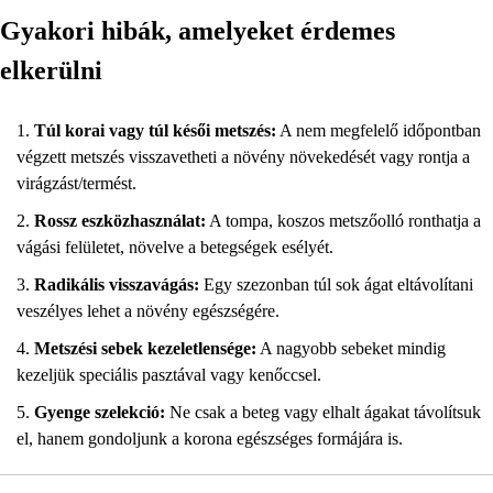
Gyakori hibák, amelyeket érdemes
elkerülni
Túl korai vagy túl késői metszés:
A nem megfelelő időpontban
végzett metszés visszavetheti a növény növekedését vagy rontja a
virágzást/termést.
Rossz eszközhasználat:
A tompa, koszos metszőolló ronthatja a
vágási felületet, növelve a betegségek esélyét.
Radikális visszavágás:
Egy szezonban túl sok ágat eltávolítani
veszélyes lehet a növény egészségére.
Metszési sebek kezeletlensége:
A nagyobb sebeket mindig
kezeljük speciális pasztával vagy kenőccsel.
Gyenge szelekció:
Ne csak a beteg vagy elhalt ágakat távolítsuk
el, hanem gondoljunk a korona egészséges formájára is.