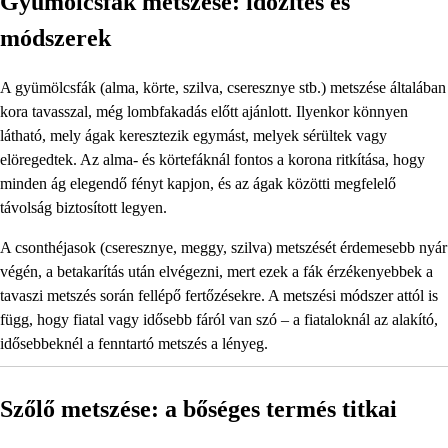
Gyümölcsfák metszése: időzítés és
módszerek
A gyümölcsfák (alma, körte, szilva, cseresznye stb.) metszése általában
kora tavasszal, még lombfakadás előtt ajánlott. Ilyenkor könnyen
látható, mely ágak keresztezik egymást, melyek sérültek vagy
elöregedtek. Az alma- és körtefáknál fontos a korona ritkítása, hogy
minden ág elegendő fényt kapjon, és az ágak közötti megfelelő
távolság biztosított legyen.
A csonthéjasok (cseresznye, meggy, szilva) metszését érdemesebb nyár
végén, a betakarítás után elvégezni, mert ezek a fák érzékenyebbek a
tavaszi metszés során fellépő fertőzésekre. A metszési módszer attól is
függ, hogy fiatal vagy idősebb fáról van szó – a fiataloknál az alakító,
idősebbeknél a fenntartó metszés a lényeg.
Szőlő metszése: a bőséges termés titkai