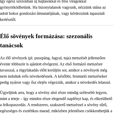
Így egész szezonban új hajtásokkal és friss virágokkal
gyönyörködhetünk. Ha bizonytalanok vagyunk, nézzünk utána az
adott bokor gondozási útmutatójának, vagy kérdezzünk tapasztalt
kertésztől.
Élő sövények formázása: szezonális
tanácsok
Az élő sövények (pl. puszpáng, fagyal, tuja) metszését jellemzően
évente többször is ajánlott elvégezni. Az első formázó metszésre
tavasszal, a rügyfakadás előtt kerüljön sor, amikor a növények még
nem indultak erős növekedésnek. A későbbi, fenntartó metszéseket
pedig nyáron vagy ősz elején végezzük, amikor a növekedés lelassul.
Ügyeljünk arra, hogy a sövény alsó része mindig szélesebb legyen,
mint a teteje – így minden része elegendő napfényt kap, és elkerülhető
a felkopaszodás. A rendszeres, szakszerű metszéssel a sövény sűrű,
egészséges és esztétikus marad, miközben jelentősen csökkenthetjük a