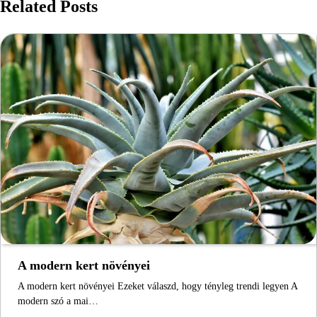
Related Posts
A modern kert növényei
A modern kert növényei Ezeket válaszd, hogy tényleg trendi legyen A
modern szó a mai…