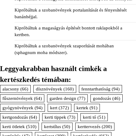
Kipróbáltuk a szobanövények portalanítását és fényesítését
banánhéjjal.
Kipróbáltuk a magaságyás építését bontott raklapokból a
kertben.
Kipróbáltuk a szobanövények szaporítását mohában
(sphagnum moha módszer).
Leggyakrabban használt cimkék a
kertészkedés témában:
alacsony
(66)
dísznövények
(160)
fenntarthatóság
(94)
fűszernövények
(64)
garden design
(77)
gondozás
(46)
gyógynövények
(94)
kert
(372)
kertek
(91)
kertgondozás
(64)
kerti tippek
(73)
kerti tó
(51)
kerti ötletek
(510)
kertstílus
(50)
kerttervezés
(200)