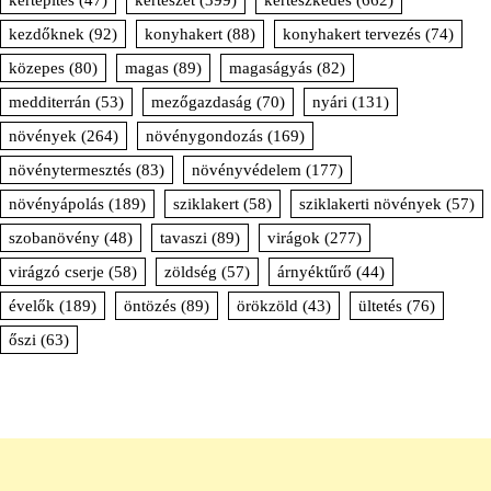
kertépítés
(47)
kertészet
(399)
kertészkedés
(662)
kezdőknek
(92)
konyhakert
(88)
konyhakert tervezés
(74)
közepes
(80)
magas
(89)
magaságyás
(82)
medditerrán
(53)
mezőgazdaság
(70)
nyári
(131)
növények
(264)
növénygondozás
(169)
növénytermesztés
(83)
növényvédelem
(177)
növényápolás
(189)
sziklakert
(58)
sziklakerti növények
(57)
szobanövény
(48)
tavaszi
(89)
virágok
(277)
virágzó cserje
(58)
zöldség
(57)
árnyéktűrő
(44)
évelők
(189)
öntözés
(89)
örökzöld
(43)
ültetés
(76)
őszi
(63)