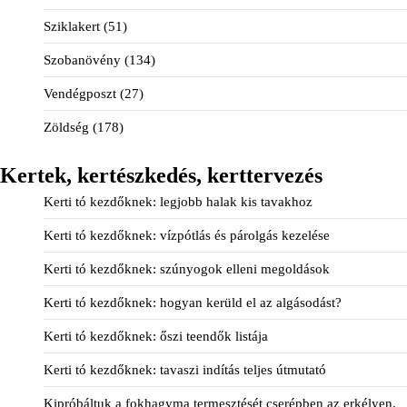
Sziklakert
(51)
Szobanövény
(134)
Vendégposzt
(27)
Zöldség
(178)
Kertek, kertészkedés, kerttervezés
Kerti tó kezdőknek: legjobb halak kis tavakhoz
Kerti tó kezdőknek: vízpótlás és párolgás kezelése
Kerti tó kezdőknek: szúnyogok elleni megoldások
Kerti tó kezdőknek: hogyan kerüld el az algásodást?
Kerti tó kezdőknek: őszi teendők listája
Kerti tó kezdőknek: tavaszi indítás teljes útmutató
Kipróbáltuk a fokhagyma termesztését cserépben az erkélyen.