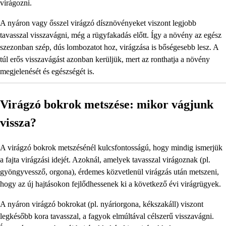
virágozni.
A nyáron vagy ősszel virágzó dísznövényeket viszont legjobb
tavasszal visszavágni, még a rügyfakadás előtt. Így a növény az egész
szezonban szép, dús lombozatot hoz, virágzása is bőségesebb lesz. A
túl erős visszavágást azonban kerüljük, mert az ronthatja a növény
megjelenését és egészségét is.
Virágzó bokrok metszése: mikor vágjunk
vissza?
A virágzó bokrok metszésénél kulcsfontosságú, hogy mindig ismerjük
a fajta virágzási idejét. Azoknál, amelyek tavasszal virágoznak (pl.
gyöngyvessző, orgona), érdemes közvetlenül virágzás után metszeni,
hogy az új hajtásokon fejlődhessenek ki a következő évi virágrügyek.
A nyáron virágzó bokrokat (pl. nyáriorgona, kékszakáll) viszont
legkésőbb kora tavasszal, a fagyok elmúltával célszerű visszavágni.