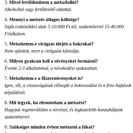
Mivel fertőtlenítsem a metszőollót?
Alkohollal vagy fertőtlenítő oldattal.
Mennyi a metszés átlagos költsége?
Saját eszközökkel akár 5-10.000 Ft-tól, szakemberrel 15-40.000
Ft/alkalom.
Metszhetem-e virágzás idején a bokrokat?
Nem ajánlott, mert a virágzást károsítja.
Milyen gyakran kell a sövényeket formázni?
Évente 2-3 alkalommal, a növekedési szakaszban.
Metszhetem-e a fűszernövényeket is?
Igen, sőt, a visszavágásuk elősegíti a bokrosodást és a friss hajtások
képződését.
Mit tegyek, ha elrontottam a metszést?
Hagyjuk regenerálódni a növényt, és legközelebb konzultáljunk
szakemberrel.
Szükséges minden évben metszeni a fákat?