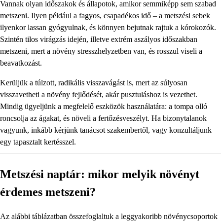
Vannak olyan időszakok és állapotok, amikor semmiképp sem szabad
metszeni. Ilyen például a fagyos, csapadékos idő – a metszési sebek
ilyenkor lassan gyógyulnak, és könnyen bejutnak rajtuk a kórokozók.
Szintén tilos virágzás idején, illetve extrém aszályos időszakban
metszeni, mert a növény stresszhelyzetben van, és rosszul viseli a
beavatkozást.
Kerüljük a túlzott, radikális visszavágást is, mert az súlyosan
visszavetheti a növény fejlődését, akár pusztuláshoz is vezethet.
Mindig ügyeljünk a megfelelő eszközök használatára: a tompa olló
roncsolja az ágakat, és növeli a fertőzésveszélyt. Ha bizonytalanok
vagyunk, inkább kérjünk tanácsot szakembertől, vagy konzultáljunk
egy tapasztalt kertésszel.
Metszési naptár: mikor melyik növényt
érdemes metszeni?
Az alábbi táblázatban összefoglaltuk a leggyakoribb növénycsoportok