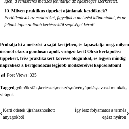
Igen, a rendszeres metszés fenntartja az egészséges szerkezetet.
Milyen praktikus tippeket ajánlanak kezdőknek?
Fertőtlenítsük az eszközöket, figyeljük a metszési időpontokat, és ne
féljünk tapasztaltabb kertészektől segítséget kérni!
Próbálja ki a metszést a saját kertjében, és tapasztalja meg, milyen
örömöt okoz a gondosan ápolt, virágzó kert! Olcsó kertápolási
tippekért, friss praktikákért kövesse blogunkat, és legyen mindig
naprakész a kertgondozás legjobb módszereivel kapcsolatban!
Post Views:
335
Tagged
gyümölcsfák
,
kertészet
,
metszés
,
növényápolás
,
tavaszi munkák
,
virágok
Kerti ötletek újrahasznosított
Így lesz folyamatos a termés
Bejegyzés
anyagokból
egész nyáron
navigáció