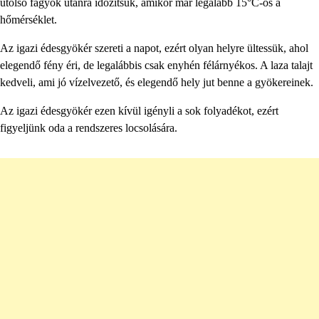
utolsó fagyok utánra időzítsük, amikor már legalább 15°C-os a
hőmérséklet.
Az igazi édesgyökér szereti a napot, ezért olyan helyre ültessük, ahol
elegendő fény éri, de legalábbis csak enyhén félárnyékos. A laza talajt
kedveli, ami jó vízelvezető, és elegendő hely jut benne a gyökereinek.
Az igazi édesgyökér ezen kívül igényli a sok folyadékot, ezért
figyeljünk oda a rendszeres locsolására.