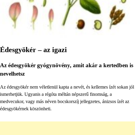
Édesgyökér – az igazi
Az édesgyökér gyógynövény, amit akár a kertedben is
nevelhetsz
Az édesgyökér nem véletlenül kapta a nevét, és kellemes ízét sokan jól
ismerhetjük. Ugyanis a régóta méltán népszerű finomság, a
medvecukor, vagy más néven bocskorszíj jellegzetes, ánizsos ízét az
édesgyökérnek köszönheti.