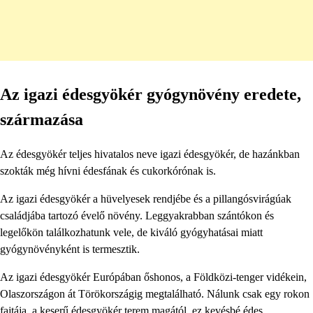
Az igazi édesgyökér gyógynövény eredete,
származása
Az édesgyökér teljes hivatalos neve igazi édesgyökér, de hazánkban
szokták még hívni édesfának és cukorkórónak is.
Az igazi édesgyökér a hüvelyesek rendjébe és a pillangósvirágúak
családjába tartozó évelő növény. Leggyakrabban szántókon és
legelőkön találkozhatunk vele, de kiváló gyógyhatásai miatt
gyógynövényként is termesztik.
Az igazi édesgyökér Európában őshonos, a Földközi-tenger vidékein,
Olaszországon át Törökországig megtalálható. Nálunk csak egy rokon
fajtája, a keserű édesgyökér terem magától, ez kevésbé édes.