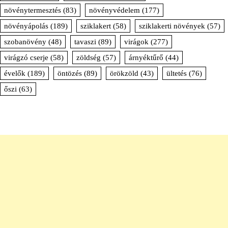
növénytermesztés
(83)
növényvédelem
(177)
növényápolás
(189)
sziklakert
(58)
sziklakerti növények
(57)
szobanövény
(48)
tavaszi
(89)
virágok
(277)
virágzó cserje
(58)
zöldség
(57)
árnyéktűrő
(44)
évelők
(189)
öntözés
(89)
örökzöld
(43)
ültetés
(76)
őszi
(63)