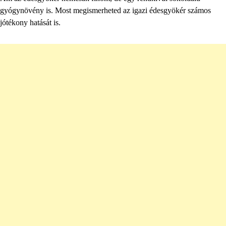
gyógynövény is. Most megismerheted az igazi édesgyökér számos
jótékony hatását is.