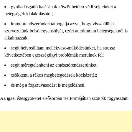
gyulladásgátló hatásának köszönhetően védi sejtjeinket a
betegségek kialakulásától;
immunrendszerünket támogatja azzal, hogy visszaállítja
szervezetünk belső egyensúlyát, ezért autoimmun betegségeknél is
alkalmazzák;
segít helyreállítani mellékvese-működésünket, ha stressz
következtében egészségügyi problémák merülnek fel;
segít méregteleníteni az emésztőrendszerünket;
csökkenti a rákos megbetegedések kockázatát;
és még a fogszuvasodást is megelőzheti.
Az igazi édesgyökeret elsősorban tea formájában szokták fogyasztani.