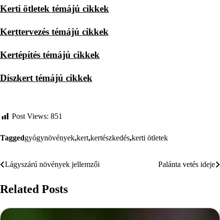
Kerti ötletek témájú cikkek
Kerttervezés témájú cikkek
Kertépítés témájú cikkek
Díszkert témájú cikkek
Post Views:
851
Tagged
gyógynövények
,
kert
,
kertészkedés
,
kerti ötletek
Lágyszárú növények jellemzői
Palánta vetés ideje
Bejegyzés
navigáció
Related Posts