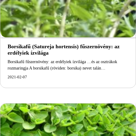
Borsikafű (Satureja hortensis) fűszernövény: az
erdélyiek ízvilága
Borsikafű fűszernövény: az erdélyiek ízvilága …és az osztrákok
rozmaringja A borsikafű (röviden: borsika) nevet talán…
2021-02-07