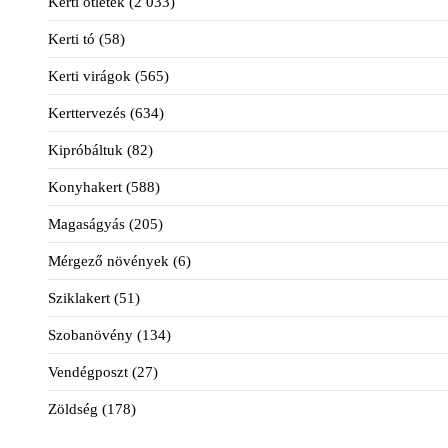
Kerti ötletek
(2 033)
Kerti tó
(58)
Kerti virágok
(565)
Kerttervezés
(634)
Kipróbáltuk
(82)
Konyhakert
(588)
Magaságyás
(205)
Mérgező növények
(6)
Sziklakert
(51)
Szobanövény
(134)
Vendégposzt
(27)
Zöldség
(178)