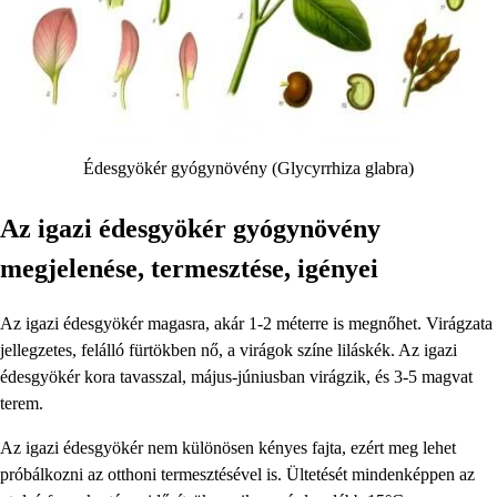
Édesgyökér gyógynövény (Glycyrrhiza glabra)
Az igazi édesgyökér gyógynövény
megjelenése, termesztése, igényei
Az igazi édesgyökér magasra, akár 1-2 méterre is megnőhet. Virágzata
jellegzetes, felálló fürtökben nő, a virágok színe liláskék. Az igazi
édesgyökér kora tavasszal, május-júniusban virágzik, és 3-5 magvat
terem.
Az igazi édesgyökér nem különösen kényes fajta, ezért meg lehet
próbálkozni az otthoni termesztésével is. Ültetését mindenképpen az