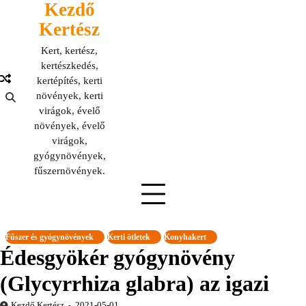
Kezdő
Skip
to
Kertész
content
Kert, kertész,
kertészkedés,
kertépítés, kerti
növények, kerti
virágok, évelő
növények, évelő
virágok,
gyógynövények,
fűszernövények.
Fűszer és gyógynövények
Kerti ötletek
Konyhakert
Édesgyökér gyógynövény
(Glycyrrhiza glabra) az igazi
Kezdő Kertész
2021-05-01