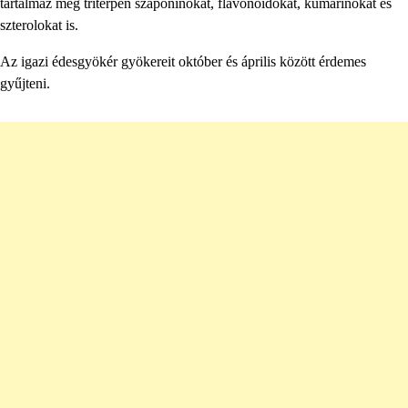
tartalmaz még triterpén szaponinokat, flavonoidokat, kumarinokat és
szterolokat is.
Az igazi édesgyökér gyökereit október és április között érdemes
gyűjteni.