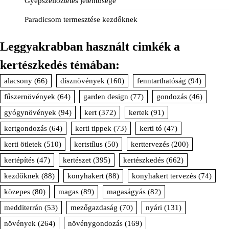
Gyepszellőztetés jelentősége
Paradicsom termesztése kezdőknek
Leggyakrabban használt cimkék a
kertészkedés témában:
alacsony
(66)
dísznövények
(160)
fenntarthatóság
(94)
fűszernövények
(64)
garden design
(77)
gondozás
(46)
gyógynövények
(94)
kert
(372)
kertek
(91)
kertgondozás
(64)
kerti tippek
(73)
kerti tó
(47)
kerti ötletek
(510)
kertstílus
(50)
kerttervezés
(200)
kertépítés
(47)
kertészet
(395)
kertészkedés
(662)
kezdőknek
(88)
konyhakert
(88)
konyhakert tervezés
(74)
közepes
(80)
magas
(89)
magaságyás
(82)
medditerrán
(53)
mezőgazdaság
(70)
nyári
(131)
növények
(264)
növénygondozás
(169)