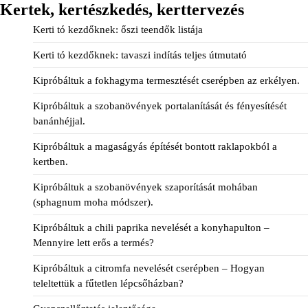
Kertek, kertészkedés, kerttervezés
Kerti tó kezdőknek: őszi teendők listája
Kerti tó kezdőknek: tavaszi indítás teljes útmutató
Kipróbáltuk a fokhagyma termesztését cserépben az erkélyen.
Kipróbáltuk a szobanövények portalanítását és fényesítését
banánhéjjal.
Kipróbáltuk a magaságyás építését bontott raklapokból a
kertben.
Kipróbáltuk a szobanövények szaporítását mohában
(sphagnum moha módszer).
Kipróbáltuk a chili paprika nevelését a konyhapulton –
Mennyire lett erős a termés?
Kipróbáltuk a citromfa nevelését cserépben – Hogyan
teleltettük a fűtetlen lépcsőházban?