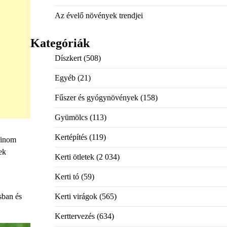
Az évelő növények trendjei
Kategóriák
Díszkert
(508)
Egyéb
(21)
Fűszer és gyógynövények
(158)
Gyümölcs
(113)
Kertépítés
(119)
 finom
ek
Kerti ötletek
(2 034)
Kerti tó
(59)
sban és
Kerti virágok
(565)
Kerttervezés
(634)