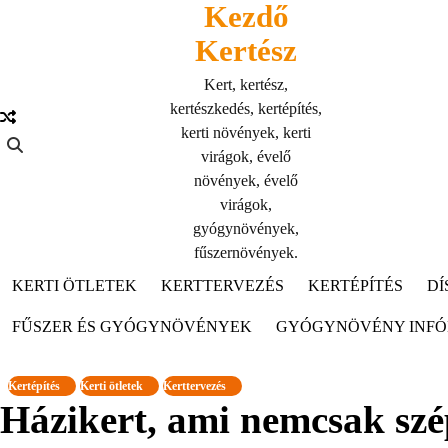
Kezdő
Skip
to
Kertész
content
Kert, kertész,
kertészkedés, kertépítés,
kerti növények, kerti
virágok, évelő
növények, évelő
virágok,
gyógynövények,
fűszernövények.
KERTI ÖTLETEK
KERTTERVEZÉS
KERTÉPÍTÉS
DÍ
FŰSZER ÉS GYÓGYNÖVÉNYEK
GYÓGYNÖVÉNY INF
Kertépítés
Kerti ötletek
Kerttervezés
Házikert, ami nemcsak szép, 