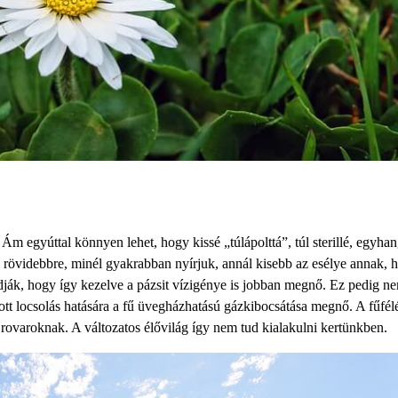
. Ám egyúttal könnyen lehet, hogy kissé „túlápolttá”, túl sterillé, egyha
rövidebbre, minél gyakrabban nyírjuk, annál kisebb az esélye annak, 
ják, hogy így kezelve a pázsit vízigénye is jobban megnő. Ez pedig n
zott locsolás hatására a fű üvegházhatású gázkibocsátása megnő. A fűfél
rovaroknak. A változatos élővilág így nem tud kialakulni kertünkben.