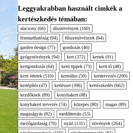
Leggyakrabban használt cimkék a
kertészkedés témában:
alacsony
(66)
dísznövények
(160)
fenntarthatóság
(94)
fűszernövények
(64)
garden design
(77)
gondozás
(46)
gyógynövények
(94)
kert
(372)
kertek
(91)
kertgondozás
(64)
kerti tippek
(73)
kerti tó
(48)
kerti ötletek
(510)
kertstílus
(50)
kerttervezés
(200)
kertépítés
(47)
kertészet
(396)
kertészkedés
(662)
kezdőknek
(89)
konyhakert
(88)
konyhakert tervezés
(74)
közepes
(80)
magas
(89)
magaságyás
(82)
medditerrán
(53)
mezőgazdaság
(70)
nyári
(131)
növények
(264)
növénygondozás
(169)
növénytermesztés
(83)