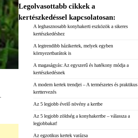
Legolvasottabb cikkek a
kertészkedéssel kapcsolatosan:
A leghasznosabb konyhakerti eszközök a sikeres
kertészkedéshez
A legtrendibb házikertek, melyek egyben
környezetbarátok is
A magaságyás: Az egyszerű és hatékony módja a
kertészkedésnek
A modern kertek trendjei – A természetes és praktikus
kerttervezés
.
Az 5 legjobb évelő növény a kertbe
Az 5 legjobb zöldség a konyhakertbe – válassza a
legjobbakat!
Az egzotikus kertek varázsa