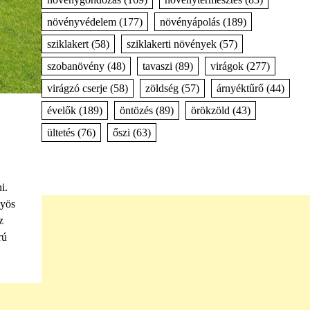
növényvédelem
(177)
növényápolás
(189)
sziklakert
(58)
sziklakerti növények
(57)
szobanövény
(48)
tavaszi
(89)
virágok
(277)
virágzó cserje
(58)
zöldség
(57)
árnyéktűrő
(44)
évelők
(189)
öntözés
(89)
örökzöld
(43)
ültetés
(76)
őszi
(63)
i.
nyös
z
rú