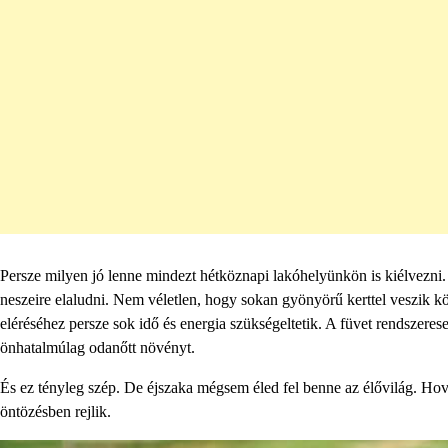
Persze milyen jó lenne mindezt hétköznapi lakóhelyünkön is kiélvezni. 
neszeire elaludni. Nem véletlen, hogy sokan gyönyörű kerttel veszik 
eléréséhez persze sok idő és energia szükségeltetik. A füvet rendszerese
önhatalmúlag odanőtt növényt.
És ez tényleg szép. De éjszaka mégsem éled fel benne az élővilág. Hov
öntözésben rejlik.