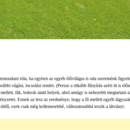
emondani róla, ha egyben az egyéb élővilágra is oda szeretnénk figyeln
ábbi vágási, locsolási rendet. (Persze a ritkább fűnyírás azért itt is elő
s mellett, fák, bokrok alatti helyek, ahol amúgy is nehezebb megtartani a
ényzetet. Ennek az lesz az eredménye, hogy a fű mellett egyéb lágyszá
tifű, ezek csak még kellemesebbé, változatosabbá teszik a látványt.