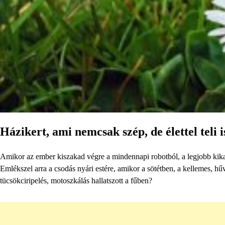
Házikert, ami nemcsak szép, de élettel teli i
Amikor az ember kiszakad végre a mindennapi robotból, a legjobb kikapc
Emlékszel arra a csodás nyári estére, amikor a sötétben, a kellemes, 
tücsökciripelés, motoszkálás hallatszott a fűben?