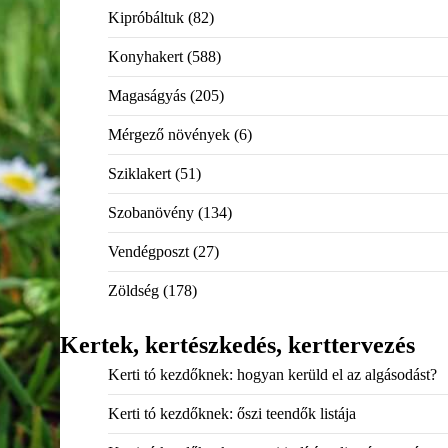
Kipróbáltuk
(82)
Konyhakert
(588)
Magaságyás
(205)
Mérgező növények
(6)
Sziklakert
(51)
Szobanövény
(134)
Vendégposzt
(27)
Zöldség
(178)
Kertek, kertészkedés, kerttervezés
Kerti tó kezdőknek: hogyan kerüld el az algásodást?
Kerti tó kezdőknek: őszi teendők listája