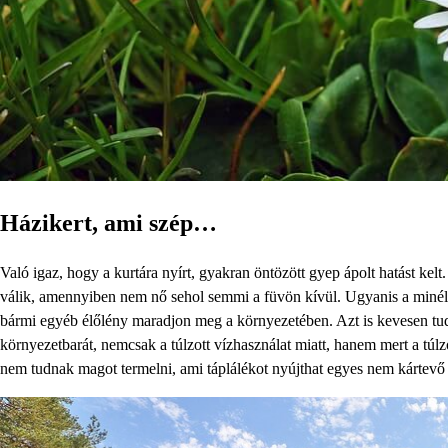
Házikert, ami szép…
Való igaz, hogy a kurtára nyírt, gyakran öntözött gyep ápolt hatást kelt
válik, amennyiben nem nő sehol semmi a füvön kívül. Ugyanis a minél 
bármi egyéb élőlény maradjon meg a környezetében. Azt is kevesen tud
környezetbarát, nemcsak a túlzott vízhasználat miatt, hanem mert a túl
nem tudnak magot termelni, ami táplálékot nyújthat egyes nem kártevő 