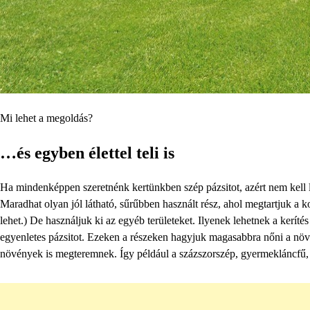
Mi lehet a megoldás?
…és egyben élettel teli is
Ha mindenképpen szeretnénk kertünkben szép pázsitot, azért nem kell l
Maradhat olyan jól látható, sűrűbben használt rész, ahol megtartjuk a kor
lehet.) De használjuk ki az egyéb területeket. Ilyenek lehetnek a keríté
egyenletes pázsitot. Ezeken a részeken hagyjuk magasabbra nőni a növ
növények is megteremnek. Így például a százszorszép, gyermekláncfű, ú