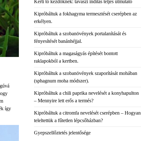
Kerti tó kezdőknek: tavaszi indítás teljes útmutató
Kipróbáltuk a fokhagyma termesztését cserépben az
erkélyen.
Kipróbáltuk a szobanövények portalanítását és
fényesítését banánhéjjal.
Kipróbáltuk a magaságyás építését bontott
raklapokból a kertben.
Kipróbáltuk a szobanövények szaporítását mohában
(sphagnum moha módszer).
ngúvá
Kipróbáltuk a chili paprika nevelését a konyhapulton
hogy
– Mennyire lett erős a termés?
em
ék így
Kipróbáltuk a citromfa nevelését cserépben – Hogyan
teleltettük a fűtetlen lépcsőházban?
Gyepszellőztetés jelentősége