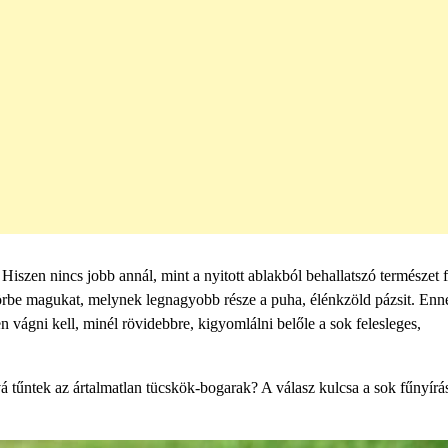
Hiszen nincs jobb annál, mint a nyitott ablakból behallatszó természet
körbe magukat, melynek legnagyobb része a puha, élénkzöld pázsit. Enn
n vágni kell, minél rövidebbre, kigyomlálni belőle a sok felesleges,
á tűntek az ártalmatlan tücskök-bogarak? A válasz kulcsa a sok fűnyírá