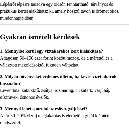
Lépésről lépésre haladva egy olcsón fenntartható, látványos és
praktikus kertet alakíthatsz ki, amely hosszú távon is örömet okoz
mindennapjaidban.
Gyakran ismételt kérdések
1. Mennyibe kerül egy víztakarékos kert kialakítása?
Átlagosan 50–150 ezer forint között mozog, de a mérettől és a
választott megoldásoktól függően változhat.
2. Milyen növényeket érdemes ültetni, ha kevés vizet akarok
használni?
Levendula, kakukkfű, zsálya, rozmaring, cickafark, varjúháj,
díszfüvek, őshonos évelők.
3. Mennyit lehet spórolni az esővízgyűjtéssel?
Akár 30–50% vízdíj megtakarítás is elérhető egy jól kiépített
rendszerrel.