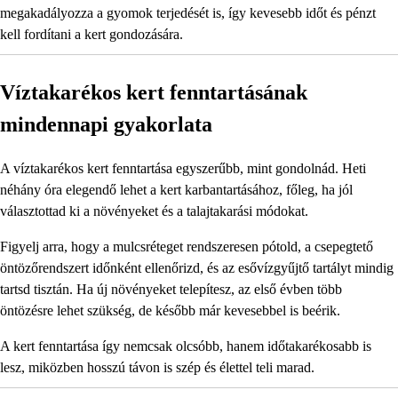
megakadályozza a gyomok terjedését is, így kevesebb időt és pénzt
kell fordítani a kert gondozására.
Víztakarékos kert fenntartásának
mindennapi gyakorlata
A víztakarékos kert fenntartása egyszerűbb, mint gondolnád. Heti
néhány óra elegendő lehet a kert karbantartásához, főleg, ha jól
választottad ki a növényeket és a talajtakarási módokat.
Figyelj arra, hogy a mulcsréteget rendszeresen pótold, a csepegtető
öntözőrendszert időnként ellenőrizd, és az esővízgyűjtő tartályt mindig
tartsd tisztán. Ha új növényeket telepítesz, az első évben több
öntözésre lehet szükség, de később már kevesebbel is beérik.
A kert fenntartása így nemcsak olcsóbb, hanem időtakarékosabb is
lesz, miközben hosszú távon is szép és élettel teli marad.