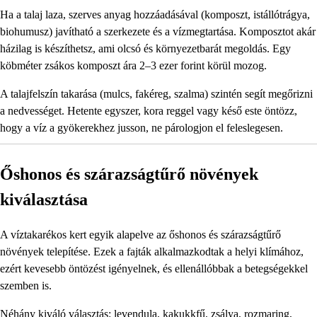
Ha a talaj laza, szerves anyag hozzáadásával (komposzt, istállótrágya,
biohumusz) javítható a szerkezete és a vízmegtartása. Komposztot akár
házilag is készíthetsz, ami olcsó és környezetbarát megoldás. Egy
köbméter zsákos komposzt ára 2–3 ezer forint körül mozog.
A talajfelszín takarása (mulcs, fakéreg, szalma) szintén segít megőrizni
a nedvességet. Hetente egyszer, kora reggel vagy késő este öntözz,
hogy a víz a gyökerekhez jusson, ne párologjon el feleslegesen.
Őshonos és szárazságtűrő növények
kiválasztása
A víztakarékos kert egyik alapelve az őshonos és szárazságtűrő
növények telepítése. Ezek a fajták alkalmazkodtak a helyi klímához,
ezért kevesebb öntözést igényelnek, és ellenállóbbak a betegségekkel
szemben is.
Néhány kiváló választás: levendula, kakukkfű, zsálya, rozmaring,