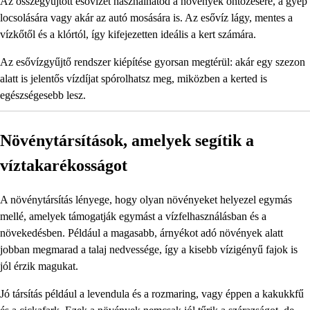
Az összegyűjtött esővizet használhatod a növények öntözésére, a gyep
locsolására vagy akár az autó mosására is. Az esővíz lágy, mentes a
vízkőtől és a klórtól, így kifejezetten ideális a kert számára.
Az esővízgyűjtő rendszer kiépítése gyorsan megtérül: akár egy szezon
alatt is jelentős vízdíjat spórolhatsz meg, miközben a kerted is
egészségesebb lesz.
Növénytársítások, amelyek segítik a
víztakarékosságot
A növénytársítás lényege, hogy olyan növényeket helyezel egymás
mellé, amelyek támogatják egymást a vízfelhasználásban és a
növekedésben. Például a magasabb, árnyékot adó növények alatt
jobban megmarad a talaj nedvessége, így a kisebb vízigényű fajok is
jól érzik magukat.
Jó társítás például a levendula és a rozmaring, vagy éppen a kakukkfű