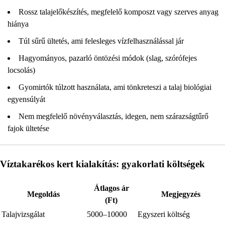
Rossz talajelőkészítés, megfelelő komposzt vagy szerves anyag
hiánya
Túl sűrű ültetés, ami felesleges vízfelhasználással jár
Hagyományos, pazarló öntözési módok (slag, szórófejes
locsolás)
Gyomirtók túlzott használata, ami tönkreteszi a talaj biológiai
egyensúlyát
Nem megfelelő növényválasztás, idegen, nem szárazságtűrő
fajok ültetése
Víztakarékos kert kialakítás: gyakorlati költségek
Átlagos ár
Megoldás
Megjegyzés
(Ft)
Talajvizsgálat
5000–10000
Egyszeri költség