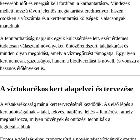
kevesebb időt és energiát kell fordítani a karbantartásra. Mindezek
mellett hosszú távon jelentős megtakarítást eredményez, hiszen
csökken a vízszámla és a kertfenntartási költségek is alacsonyak
maradnak.
A fenntarthatóság napjaink egyik kulcskérdése lett, ezért érdemes
tudatosan választani növényeket, öntözőrendszert, talajtakarást és
minden olyan megoldást, amely a vízmegőrzést támogatja. Egy ilyen
kert nemcsak gazdaságos, hanem a biodiverzitást is növeli, és vonzza a
hasznos élőlényeket is.
A víztakarékos kert alapelvei és tervezése
A víztakarékosság már a kert tervezésénél kezdődik. Az első lépés a
kert adottságainak – talaj, fekvés, napfény, lejtés – felmérése, amely
meghatározza, milyen növények és öntözési technikák a
legideálisabbak.
Fontos a zónázás elve: csoportosítsd a növényeket vízigényük szerint.