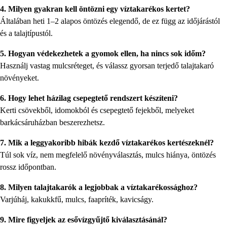
4. Milyen gyakran kell öntözni egy víztakarékos kertet?
Általában heti 1–2 alapos öntözés elegendő, de ez függ az időjárástól
és a talajtípustól.
5. Hogyan védekezhetek a gyomok ellen, ha nincs sok időm?
Használj vastag mulcsréteget, és válassz gyorsan terjedő talajtakaró
növényeket.
6. Hogy lehet házilag csepegtető rendszert készíteni?
Kerti csövekből, idomokból és csepegtető fejekből, melyeket
barkácsáruházban beszerezhetsz.
7. Mik a leggyakoribb hibák kezdő víztakarékos kertészeknél?
Túl sok víz, nem megfelelő növényválasztás, mulcs hiánya, öntözés
rossz időpontban.
8. Milyen talajtakarók a legjobbak a víztakarékossághoz?
Varjúháj, kakukkfű, mulcs, faapríték, kavicságy.
9. Mire figyeljek az esővízgyűjtő kiválasztásánál?