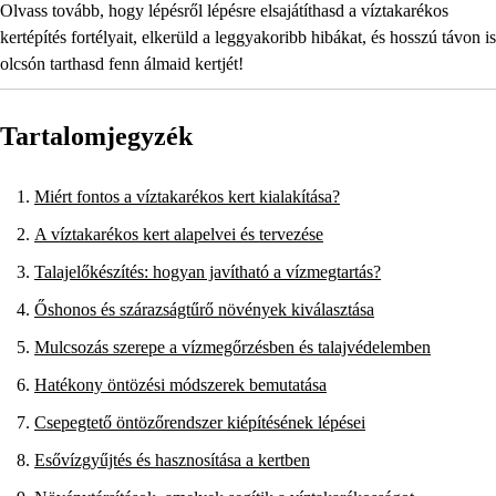
Olvass tovább, hogy lépésről lépésre elsajátíthasd a víztakarékos
kertépítés fortélyait, elkerüld a leggyakoribb hibákat, és hosszú távon is
olcsón tarthasd fenn álmaid kertjét!
Tartalomjegyzék
Miért fontos a víztakarékos kert kialakítása?
A víztakarékos kert alapelvei és tervezése
Talajelőkészítés: hogyan javítható a vízmegtartás?
Őshonos és szárazságtűrő növények kiválasztása
Mulcsozás szerepe a vízmegőrzésben és talajvédelemben
Hatékony öntözési módszerek bemutatása
Csepegtető öntözőrendszer kiépítésének lépései
Esővízgyűjtés és hasznosítása a kertben