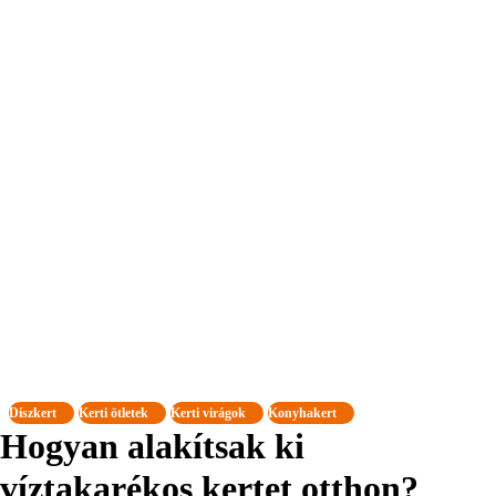
Díszkert
Kerti ötletek
Kerti virágok
Konyhakert
Hogyan alakítsak ki
víztakarékos kertet otthon?