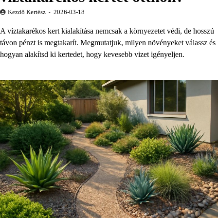
Kezdő Kertész
2026-03-18
A víztakarékos kert kialakítása nemcsak a környezetet védi, de hosszú
távon pénzt is megtakarít. Megmutatjuk, milyen növényeket válassz és
hogyan alakítsd ki kertedet, hogy kevesebb vizet igényeljen.