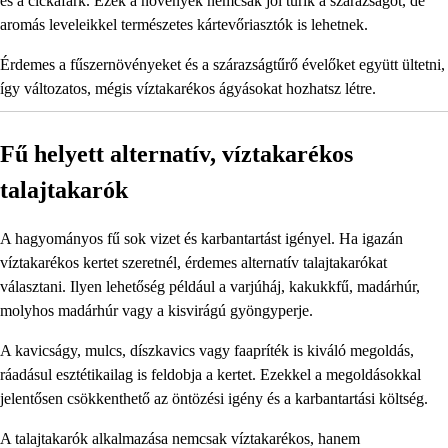
és a cickafark. Ezek a növények nemcsak jól tűrik a szárazságot, de
aromás leveleikkel természetes kártevőriasztók is lehetnek.
Érdemes a fűszernövényeket és a szárazságtűrő évelőket együtt ültetni,
így változatos, mégis víztakarékos ágyásokat hozhatsz létre.
Fű helyett alternatív, víztakarékos
talajtakarók
A hagyományos fű sok vizet és karbantartást igényel. Ha igazán
víztakarékos kertet szeretnél, érdemes alternatív talajtakarókat
választani. Ilyen lehetőség például a varjúháj, kakukkfű, madárhúr,
molyhos madárhúr vagy a kisvirágú gyöngyperje.
A kavicságy, mulcs, díszkavics vagy faapríték is kiváló megoldás,
ráadásul esztétikailag is feldobja a kertet. Ezekkel a megoldásokkal
jelentősen csökkenthető az öntözési igény és a karbantartási költség.
A talajtakarók alkalmazása nemcsak víztakarékos, hanem