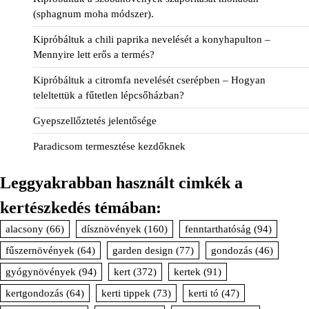
(sphagnum moha módszer).
Kipróbáltuk a chili paprika nevelését a konyhapulton –
Mennyire lett erős a termés?
Kipróbáltuk a citromfa nevelését cserépben – Hogyan
teleltettük a fűtetlen lépcsőházban?
Gyepszellőztetés jelentősége
Paradicsom termesztése kezdőknek
Leggyakrabban használt cimkék a
kertészkedés témában:
alacsony
(66)
dísznövények
(160)
fenntarthatóság
(94)
fűszernövények
(64)
garden design
(77)
gondozás
(46)
gyógynövények
(94)
kert
(372)
kertek
(91)
kertgondozás
(64)
kerti tippek
(73)
kerti tó
(47)