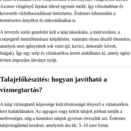
Azonos vízigényű fajokat ültesd egymás mellé, így célzottabban és
kevesebb vízfelhasználással öntözhetsz. Érdemes kihasználni a
természetes árnyékot és mikroklímákat is.
A tervezés során gondolni kell a talaj takarására, a mulcsozásra, a
csepegtető öntözőrendszer kiépítésére, valamint olyan díszítő elemekre,
amelyek nem igényelnek sok vizet (pl. kavics, dekoratív kövek,
faágak). Így egy szép és víztakarékos kertet alakíthatsz ki, amely egész
évben impozáns látványt nyújt.
Talajelőkészítés: hogyan javítható a
vízmegtartás?
A talaj vízmegtartó képessége kulcsfontosságú tényező a víztakarékos
kert kialakításakor. Az agyagos vagy kötött talajok jobban tartják a
nedvességet, míg a homokos talajok gyorsan elveszítik azt. Érdemes
talajvizsgálattal kezdeni, amelynek ára kb. 5–10 ezer forint.