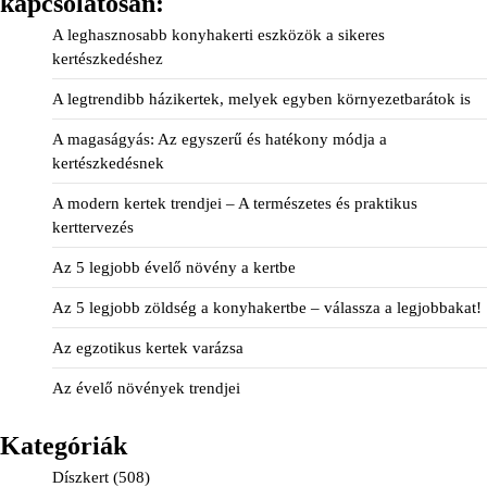
kapcsolatosan:
A leghasznosabb konyhakerti eszközök a sikeres
kertészkedéshez
A legtrendibb házikertek, melyek egyben környezetbarátok is
A magaságyás: Az egyszerű és hatékony módja a
kertészkedésnek
A modern kertek trendjei – A természetes és praktikus
kerttervezés
Az 5 legjobb évelő növény a kertbe
Az 5 legjobb zöldség a konyhakertbe – válassza a legjobbakat!
Az egzotikus kertek varázsa
Az évelő növények trendjei
Kategóriák
Díszkert
(508)