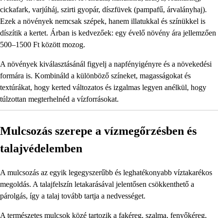
cickafark, varjúháj, szirti gyopár, díszfüvek (pampafű, árvalányhaj).
Ezek a növények nemcsak szépek, hanem illatukkal és színükkel is
díszítik a kertet. Árban is kedvezőek: egy évelő növény ára jellemzően
500–1500 Ft között mozog.
A növények kiválasztásánál figyelj a napfényigényre és a növekedési
formára is. Kombináld a különböző színeket, magasságokat és
textúrákat, hogy kerted változatos és izgalmas legyen anélkül, hogy
túlzottan megterhelnéd a vízforrásokat.
Mulcsozás szerepe a vízmegőrzésben és
talajvédelemben
A mulcsozás az egyik legegyszerűbb és leghatékonyabb víztakarékos
megoldás. A talajfelszín letakarásával jelentősen csökkenthető a
párolgás, így a talaj tovább tartja a nedvességet.
A természetes mulcsok közé tartozik a fakéreg, szalma, fenyőkéreg,