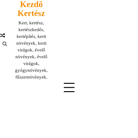
Kezdő
Skip
to
Kertész
content
Kert, kertész,
kertészkedés,
kertépítés, kerti
növények, kerti
virágok, évelő
növények, évelő
virágok,
gyógynövények,
fűszernövények.