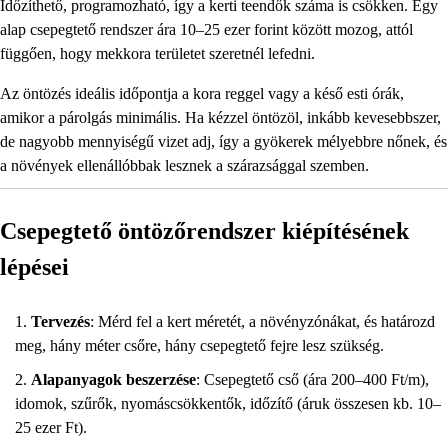
Időzíthető, programozható, így a kerti teendők száma is csökken. Egy
alap csepegtető rendszer ára 10–25 ezer forint között mozog, attól
függően, hogy mekkora területet szeretnél lefedni.
Az öntözés ideális időpontja a kora reggel vagy a késő esti órák,
amikor a párolgás minimális. Ha kézzel öntözöl, inkább kevesebbszer,
de nagyobb mennyiségű vizet adj, így a gyökerek mélyebbre nőnek, és
a növények ellenállóbbak lesznek a szárazsággal szemben.
Csepegtető öntözőrendszer kiépítésének
lépései
Tervezés
: Mérd fel a kert méretét, a növényzónákat, és határozd
meg, hány méter csőre, hány csepegtető fejre lesz szükség.
Alapanyagok beszerzése
: Csepegtető cső (ára 200–400 Ft/m),
idomok, szűrők, nyomáscsökkentők, időzítő (áruk összesen kb. 10–
25 ezer Ft).