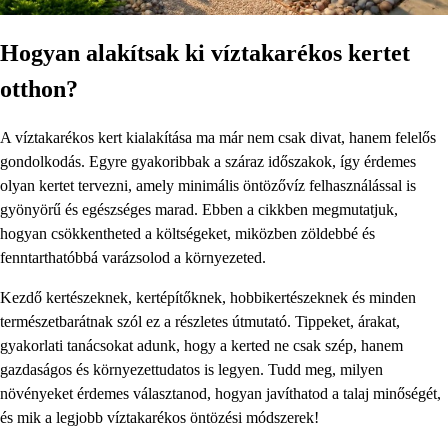
Hogyan alakítsak ki víztakarékos kertet
otthon?
A víztakarékos kert kialakítása ma már nem csak divat, hanem felelős
gondolkodás. Egyre gyakoribbak a száraz időszakok, így érdemes
olyan kertet tervezni, amely minimális öntözővíz felhasználással is
gyönyörű és egészséges marad. Ebben a cikkben megmutatjuk,
hogyan csökkentheted a költségeket, miközben zöldebbé és
fenntarthatóbbá varázsolod a környezeted.
Kezdő kertészeknek, kertépítőknek, hobbikertészeknek és minden
természetbarátnak szól ez a részletes útmutató. Tippeket, árakat,
gyakorlati tanácsokat adunk, hogy a kerted ne csak szép, hanem
gazdaságos és környezettudatos is legyen. Tudd meg, milyen
növényeket érdemes választanod, hogyan javíthatod a talaj minőségét,
és mik a legjobb víztakarékos öntözési módszerek!