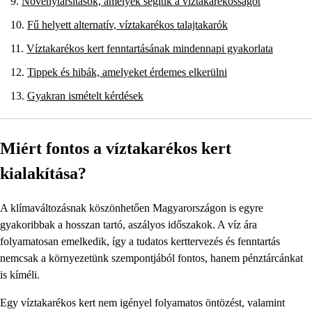
Növénytársítások, amelyek segítik a víztakarékosságot
Fű helyett alternatív, víztakarékos talajtakarók
Víztakarékos kert fenntartásának mindennapi gyakorlata
Tippek és hibák, amelyeket érdemes elkerülni
Gyakran ismételt kérdések
Miért fontos a víztakarékos kert
kialakítása?
A klímaváltozásnak köszönhetően Magyarországon is egyre
gyakoribbak a hosszan tartó, aszályos időszakok. A víz ára
folyamatosan emelkedik, így a tudatos kerttervezés és fenntartás
nemcsak a környezetünk szempontjából fontos, hanem pénztárcánkat
is kíméli.
Egy víztakarékos kert nem igényel folyamatos öntözést, valamint