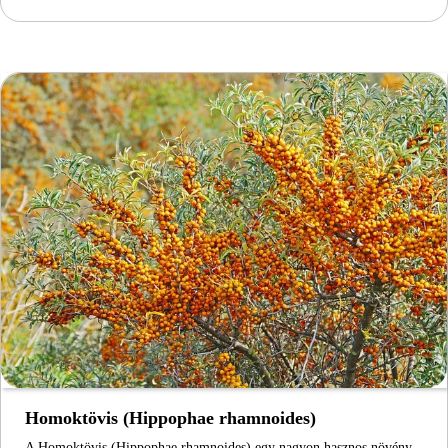
Homoktövis (Hippophae rhamnoides)
A Homoktövis (Hippophae rhamnoides) egy nagyon hasznos növény,