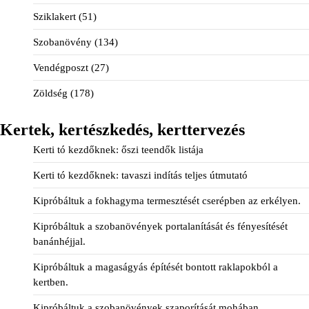
Sziklakert
(51)
Szobanövény
(134)
Vendégposzt
(27)
Zöldség
(178)
Kertek, kertészkedés, kerttervezés
Kerti tó kezdőknek: őszi teendők listája
Kerti tó kezdőknek: tavaszi indítás teljes útmutató
Kipróbáltuk a fokhagyma termesztését cserépben az erkélyen.
Kipróbáltuk a szobanövények portalanítását és fényesítését
banánhéjjal.
Kipróbáltuk a magaságyás építését bontott raklapokból a
kertben.
Kipróbáltuk a szobanövények szaporítását mohában