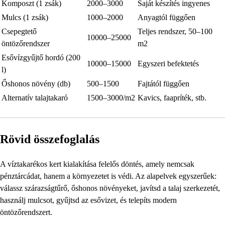
Komposzt (1 zsák)
2000–3000
Saját készítés ingyenes
Mulcs (1 zsák)
1000–2000
Anyagtól függően
Csepegtető
Teljes rendszer, 50–100
10000–25000
öntözőrendszer
m2
Esővízgyűjtő hordó (200
10000–15000
Egyszeri befektetés
l)
Őshonos növény (db)
500–1500
Fajtától függően
Alternatív talajtakaró
1500–3000/m2
Kavics, faapríték, stb.
Rövid összefoglalás
A víztakarékos kert kialakítása felelős döntés, amely nemcsak
pénztárcádat, hanem a környezetet is védi. Az alapelvek egyszerűek:
válassz szárazságtűrő, őshonos növényeket, javítsd a talaj szerkezetét,
használj mulcsot, gyűjtsd az esővizet, és telepíts modern
öntözőrendszert.