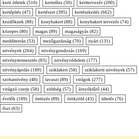
kerti ötletek
(510)
kertstílus
(50)
kerttervezés
(200)
kertépítés
(47)
kertészet
(395)
kertészkedés
(662)
kezdőknek
(88)
konyhakert
(88)
konyhakert tervezés
(74)
közepes
(80)
magas
(89)
magaságyás
(82)
medditerrán
(53)
mezőgazdaság
(70)
nyári
(131)
növények
(264)
növénygondozás
(169)
növénytermesztés
(83)
növényvédelem
(177)
növényápolás
(189)
sziklakert
(58)
sziklakerti növények
(57)
szobanövény
(48)
tavaszi
(89)
virágok
(277)
virágzó cserje
(58)
zöldség
(57)
árnyéktűrő
(44)
évelők
(189)
öntözés
(89)
örökzöld
(43)
ültetés
(76)
őszi
(63)