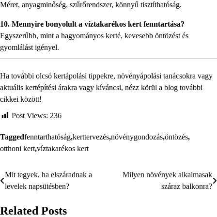
Méret, anyagminőség, szűrőrendszer, könnyű tisztíthatóság.
10. Mennyire bonyolult a víztakarékos kert fenntartása?
Egyszerűbb, mint a hagyományos kerté, kevesebb öntözést és
gyomlálást igényel.
Ha további olcsó kertápolási tippekre, növényápolási tanácsokra vagy
aktuális kertépítési árakra vagy kíváncsi, nézz körül a blog további
cikkei között!
Post Views:
236
Tagged
fenntarthatóság
,
kerttervezés
,
növénygondozás
,
öntözés
,
otthoni kert
,
víztakarékos kert
Mit tegyek, ha elszáradnak a
Milyen növények alkalmasak
Bejegyzés
levelek napsütésben?
száraz balkonra?
navigáció
Related Posts