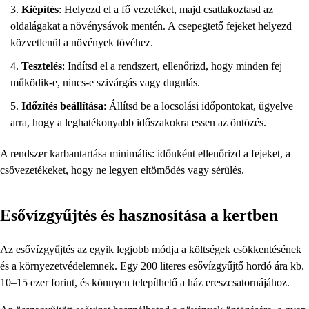
Kiépítés
: Helyezd el a fő vezetéket, majd csatlakoztasd az
oldalágakat a növénysávok mentén. A csepegtető fejeket helyezd
közvetlenül a növények tövéhez.
Tesztelés
: Indítsd el a rendszert, ellenőrizd, hogy minden fej
működik-e, nincs-e szivárgás vagy dugulás.
Időzítés beállítása
: Állítsd be a locsolási időpontokat, ügyelve
arra, hogy a leghatékonyabb időszakokra essen az öntözés.
A rendszer karbantartása minimális: időnként ellenőrizd a fejeket, a
csővezetékeket, hogy ne legyen eltömődés vagy sérülés.
Esővízgyűjtés és hasznosítása a kertben
Az esővízgyűjtés az egyik legjobb módja a költségek csökkentésének
és a környezetvédelemnek. Egy 200 literes esővízgyűjtő hordó ára kb.
10–15 ezer forint, és könnyen telepíthető a ház ereszcsatornájához.