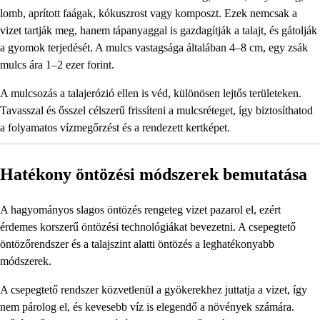
lomb, aprított faágak, kókuszrost vagy komposzt. Ezek nemcsak a
vizet tartják meg, hanem tápanyaggal is gazdagítják a talajt, és gátolják
a gyomok terjedését. A mulcs vastagsága általában 4–8 cm, egy zsák
mulcs ára 1–2 ezer forint.
A mulcsozás a talajerózió ellen is véd, különösen lejtős területeken.
Tavasszal és ősszel célszerű frissíteni a mulcsréteget, így biztosíthatod
a folyamatos vízmegőrzést és a rendezett kertképet.
Hatékony öntözési módszerek bemutatása
A hagyományos slagos öntözés rengeteg vizet pazarol el, ezért
érdemes korszerű öntözési technológiákat bevezetni. A csepegtető
öntözőrendszer és a talajszint alatti öntözés a leghatékonyabb
módszerek.
A csepegtető rendszer közvetlenül a gyökerekhez juttatja a vizet, így
nem párolog el, és kevesebb víz is elegendő a növények számára.