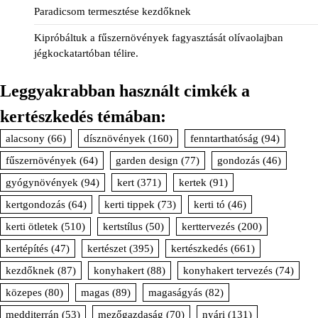
Paradicsom termesztése kezdőknek
Kipróbáltuk a fűszernövények fagyasztását olívaolajban
jégkockatartóban télire.
Leggyakrabban használt cimkék a
kertészkedés témában:
alacsony
(66)
dísznövények
(160)
fenntarthatóság
(94)
fűszernövények
(64)
garden design
(77)
gondozás
(46)
gyógynövények
(94)
kert
(371)
kertek
(91)
kertgondozás
(64)
kerti tippek
(73)
kerti tó
(46)
kerti ötletek
(510)
kertstílus
(50)
kerttervezés
(200)
kertépítés
(47)
kertészet
(395)
kertészkedés
(661)
kezdőknek
(87)
konyhakert
(88)
konyhakert tervezés
(74)
közepes
(80)
magas
(89)
magaságyás
(82)
medditerrán
(53)
mezőgazdaság
(70)
nyári
(131)