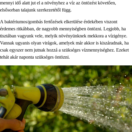
mennyi idő alatt jut el a növényhez a víz az öntözést követően,
elsősorban talajunk szerkezetétől függ.
A baktériumos/gombás fertőzések elkerülése érdekében viszont
érdemes ritkábban, de nagyobb mennyiségben öntözni. Legjobb, ha
tisztában vagyunk vele, melyik növényünknek mekkora a vízigénye.
Vannak ugyanis olyan virágok, amelyek már akkor is kiszáradnak, ha
csak egyszer nem jutnak hozzá a szükséges vízmennyiséghez. Ezeket
tehát akár naponta szükséges öntözni.