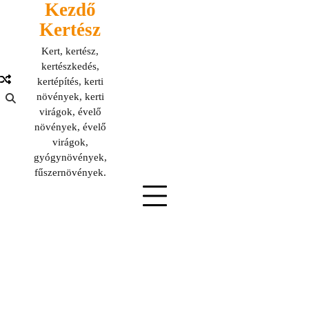
Kezdő
Skip
to
Kertész
content
Kert, kertész,
kertészkedés,
kertépítés, kerti
növények, kerti
virágok, évelő
növények, évelő
virágok,
gyógynövények,
fűszernövények.