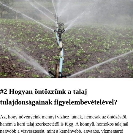
#2 Hogyan öntözzünk a talaj
tulajdonságainak figyelembevételével?
Az, hogy növényeink mennyi vízhez jutnak, nemcsak az öntözéstől,
hanem a kerti talaj szerkezetétől is függ. A könnyű, homokos talajnál
nagyobb a vízveszteség, mint a keményebb, agyagos, vízmegtartó