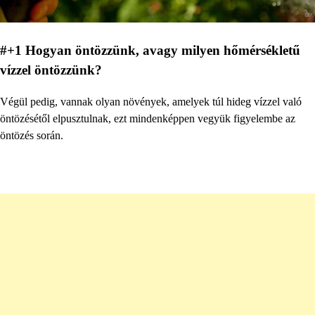
#+1 Hogyan öntözzünk, avagy milyen hőmérsékletű
vízzel öntözzünk?
Végül pedig, vannak olyan növények, amelyek túl hideg vízzel való
öntözésétől elpusztulnak, ezt mindenképpen vegyük figyelembe az
öntözés során.