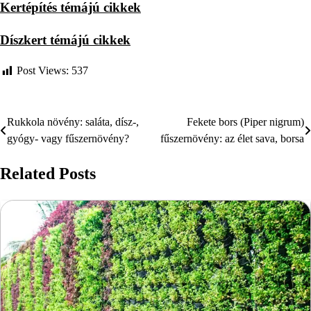
Kertépítés témájú cikkek
Díszkert témájú cikkek
Post Views:
537
Rukkola növény: saláta, dísz-,
Fekete bors (Piper nigrum)
Bejegyzés
gyógy- vagy fűszernövény?
fűszernövény: az élet sava, borsa
navigáció
Related Posts