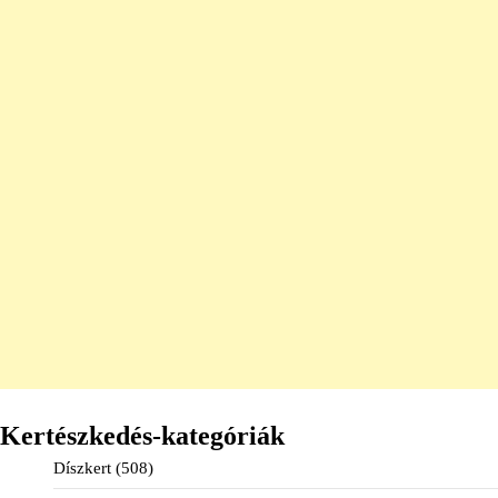
Kertészkedés-kategóriák
Díszkert
(508)