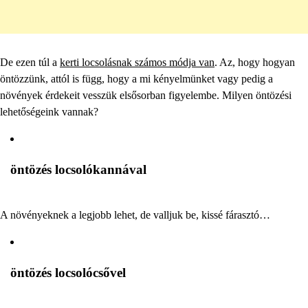
De ezen túl a
kerti locsolásnak számos módja van
. Az, hogy hogyan
öntözzünk, attól is függ, hogy a mi kényelmünket vagy pedig a
növények érdekeit vesszük elsősorban figyelembe. Milyen öntözési
lehetőségeink vannak?
öntözés locsolókannával
A növényeknek a legjobb lehet, de valljuk be, kissé fárasztó…
öntözés locsolócsővel