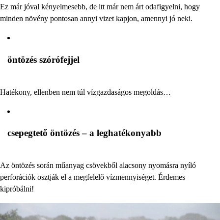
Ez már jóval kényelmesebb, de itt már nem árt odafigyelni, hogy
minden növény pontosan annyi vizet kapjon, amennyi jó neki.
öntözés szórófejjel
Hatékony, ellenben nem túl vízgazdaságos megoldás…
csepegtető öntözés – a leghatékonyabb
Az öntözés során műanyag csövekből alacsony nyomásra nyíló
perforációk osztják el a megfelelő vízmennyiséget. Érdemes
kipróbálni!