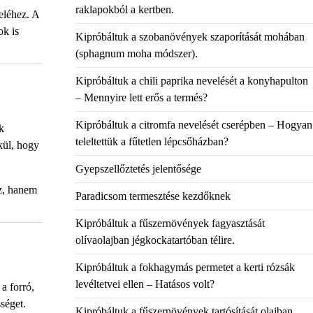
raklapokból a kertben.
eléhez. A
ok is
Kipróbáltuk a szobanövények szaporítását mohában
(sphagnum moha módszer).
Kipróbáltuk a chili paprika nevelését a konyhapulton
– Mennyire lett erős a termés?
Kipróbáltuk a citromfa nevelését cserépben – Hogyan
k
teleltettük a fűtetlen lépcsőházban?
lkül, hogy
Gyepszellőztetés jelentősége
oz, hanem
Paradicsom termesztése kezdőknek
Kipróbáltuk a fűszernövények fagyasztását
olívaolajban jégkockatartóban télire.
Kipróbáltuk a fokhagymás permetet a kerti rózsák
levéltetvei ellen – Hatásos volt?
a forró,
séget.
Kipróbáltuk a fűszernövények tartósítását olajban