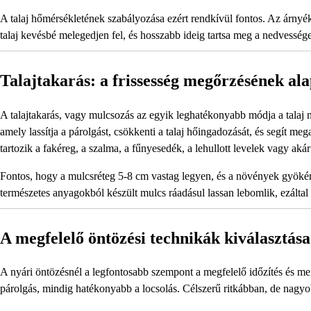
A talaj hőmérsékletének szabályozása ezért rendkívül fontos. Az árnyé
talaj kevésbé melegedjen fel, és hosszabb ideig tartsa meg a nedvesség
Talajtakarás: a frissesség megőrzésének ala
A talajtakarás, vagy mulcsozás az egyik leghatékonyabb módja a talaj 
amely lassítja a párolgást, csökkenti a talaj hőingadozását, és segít
tartozik a fakéreg, a szalma, a fűnyesedék, a lehullott levelek vagy aká
Fontos, hogy a mulcsréteg 5-8 cm vastag legyen, és a növények gyökérzó
természetes anyagokból készült mulcs ráadásul lassan lebomlik, ezáltal t
A megfelelő öntözési technikák kiválasztás
A nyári öntözésnél a legfontosabb szempont a megfelelő időzítés és m
párolgás, mindig hatékonyabb a locsolás. Célszerű ritkábban, de nagyob