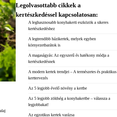
Legolvasottabb cikkek a
kertészkedéssel kapcsolatosan:
A leghasznosabb konyhakerti eszközök a sikeres
kertészkedéshez
A legtrendibb házikertek, melyek egyben
környezetbarátok is
A magaságyás: Az egyszerű és hatékony módja a
kertészkedésnek
A modern kertek trendjei – A természetes és praktikus
kerttervezés
Az 5 legjobb évelő növény a kertbe
Az 5 legjobb zöldség a konyhakertbe – válassza a
legjobbakat!
alaj
Az egzotikus kertek varázsa