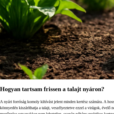
Hogyan tartsam frissen a talajt nyáron?
A nyári forróság komoly kihívást jelent minden kertész számára. A hoss
könnyedén kiszáríthatja a talajt, veszélyeztetve ezzel a virágok, évelő
megőrzése ugyanakkor nem lehetetlen, csupán néhány praktikus kertgon