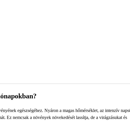
i hónapokban?
növényének egészségéhez. Nyáron a magas hőmérséklet, az intenzív napsü
mát. Ez nemcsak a növények növekedését lassítja, de a virágzásukat és