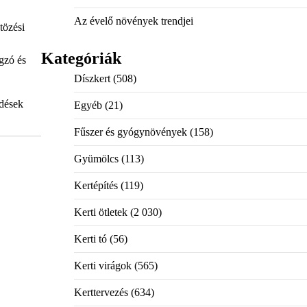
Az évelő növények trendjei
tözési
Kategóriák
gzó és
Díszkert
(508)
rdések
Egyéb
(21)
Fűszer és gyógynövények
(158)
Gyümölcs
(113)
Kertépítés
(119)
Kerti ötletek
(2 030)
Kerti tó
(56)
Kerti virágok
(565)
Kerttervezés
(634)