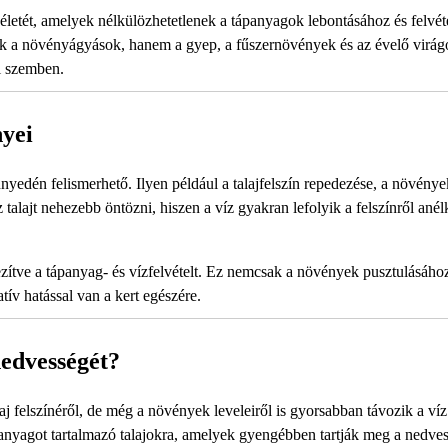
 életét, amelyek nélkülözhetetlenek a tápanyagok lebontásához és felvét
csak a növényágyások, hanem a gyep, a fűszernövények és az évelő virág
l szemben.
nyei
yedén felismerhető. Ilyen például a talajfelszín repedezése, a növénye
z talajt nehezebb öntözni, hiszen a víz gyakran lefolyik a felszínről ané
hezítve a tápanyag- és vízfelvételt. Ez nemcsak a növények pusztulásáh
tív hatással van a kert egészére.
nedvességét?
j felszínéről, de még a növények leveleiről is gyorsabban távozik a víz 
nyagot tartalmazó talajokra, amelyek gyengébben tartják meg a nedves