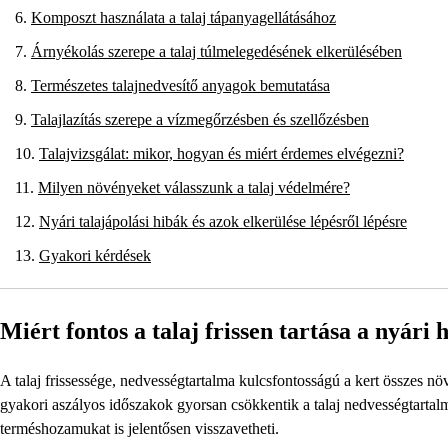
Komposzt használata a talaj tápanyagellátásához
Árnyékolás szerepe a talaj túlmelegedésének elkerülésében
Természetes talajnedvesítő anyagok bemutatása
Talajlazítás szerepe a vízmegőrzésben és szellőzésben
Talajvizsgálat: mikor, hogyan és miért érdemes elvégezni?
Milyen növényeket válasszunk a talaj védelmére?
Nyári talajápolási hibák és azok elkerülése lépésről lépésre
Gyakori kérdések
Miért fontos a talaj frissen tartása a nyár
A talaj frissessége, nedvességtartalma kulcsfontosságú a kert összes 
gyakori aszályos időszakok gyorsan csökkentik a talaj nedvességtartal
terméshozamukat is jelentősen visszavetheti.