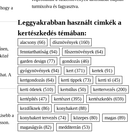
turmixolva és fagyasztva.
 hogy a
Leggyakrabban használt cimkék a
kertészkedés témában:
alacsony
(66)
dísznövények
(160)
ínen,
fenntarthatóság
(94)
fűszernövények
(64)
 közé
garden design
(77)
gondozás
(46)
gyógynövények
(94)
kert
(371)
kertek
(91)
hat. A
kertgondozás
(64)
kerti tippek
(73)
kerti tó
(45)
kerti ötletek
(510)
kertstílus
(50)
kerttervezés
(200)
kertépítés
(47)
kertészet
(395)
kertészkedés
(659)
kezdőknek
(86)
konyhakert
(88)
kisebb a
konyhakert tervezés
(74)
közepes
(80)
magas
(89)
usson.
magaságyás
(82)
medditerrán
(53)