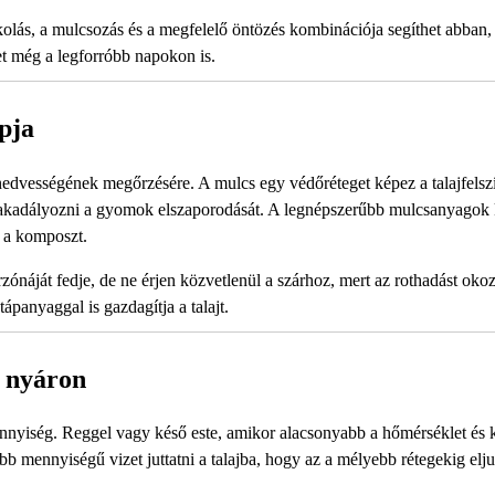
kolás, a mulcsozás és a megfelelő öntözés kombinációja segíthet abban,
et még a legforróbb napokon is.
pja
nedvességének megőrzésére. A mulcs egy védőréteget képez a talajfelsz
 megakadályozni a gyomok elszaporodását. A legnépszerűbb mulcsanyagok
r a komposzt.
náját fedje, de ne érjen közvetlenül a szárhoz, mert az rothadást okoz
ápanyaggal is gazdagítja a talajt.
a nyáron
ennyiség. Reggel vagy késő este, amikor alacsonyabb a hőmérséklet és 
b mennyiségű vizet juttatni a talajba, hogy az a mélyebb rétegekig elj