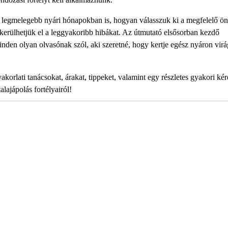
 a legmelegebb nyári hónapokban is, hogyan válasszuk ki a megfelelő ön
 kerülhetjük el a leggyakoribb hibákat. Az útmutató elsősorban kezdő
den olyan olvasónak szól, aki szeretné, hogy kertje egész nyáron virá
akorlati tanácsokat, árakat, tippeket, valamint egy részletes gyakori ké
alajápolás fortélyairól!