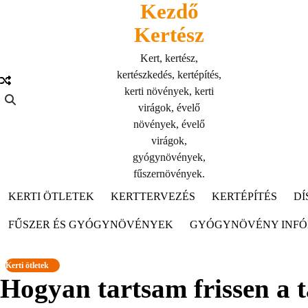
Kezdő
Skip
to
Kertész
content
Kert, kertész,
kertészkedés, kertépítés,
kerti növények, kerti
virágok, évelő
növények, évelő
virágok,
gyógynövények,
fűszernövények.
KERTI ÖTLETEK
KERTTERVEZÉS
KERTÉPÍTÉS
DÍ
FŰSZER ÉS GYÓGYNÖVÉNYEK
GYÓGYNÖVÉNY INF
Kerti ötletek
Hogyan tartsam frissen a t