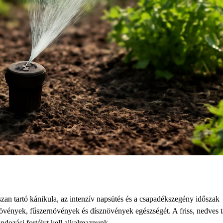
zan tartó kánikula, az intenzív napsütés és a csapadékszegény időszak
 növények, fűszernövények és dísznövények egészségét. A friss, nedves t
dozási fortélyt kell alkalmaznunk.