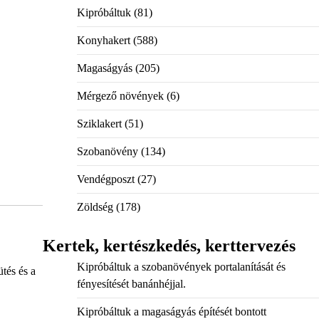
Kipróbáltuk
(81)
Konyhakert
(588)
Magaságyás
(205)
Mérgező növények
(6)
Sziklakert
(51)
Szobanövény
(134)
Vendégposzt
(27)
Zöldség
(178)
Kertek, kertészkedés, kerttervezés
Kipróbáltuk a szobanövények portalanítását és
tés és a
fényesítését banánhéjjal.
Kipróbáltuk a magaságyás építését bontott