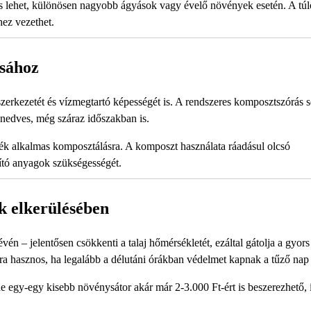
s lehet, különösen nagyobb ágyások vagy évelő növények esetén. A túl
hez vezethet.
ásához
zerkezetét és vízmegtartó képességét is. A rendszeres komposztszórás se
 nedves, még száraz időszakban is.
dék alkalmas komposztálásra. A komposzt használata ráadásul olcsó
ító anyagok szükségességét.
k elkerülésében
n – jelentősen csökkenti a talaj hőmérsékletét, ezáltal gátolja a gyors
ra hasznos, ha legalább a délutáni órákban védelmet kapnak a tűző nap 
 egy-egy kisebb növénysátor akár már 2-3.000 Ft-ért is beszerezhető, 