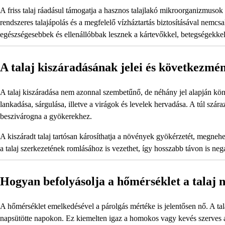
A friss talaj ráadásul támogatja a hasznos talajlakó mikroorganizmusok
rendszeres talajápolás és a megfelelő vízháztartás biztosításával nem
egészségesebbek és ellenállóbbak lesznek a kártevőkkel, betegségekke
A talaj kiszáradásának jelei és következmé
A talaj kiszáradása nem azonnal szembetűnő, de néhány jel alapján könn
lankadása, sárgulása, illetve a virágok és levelek hervadása. A túl szára
beszivárogna a gyökerekhez.
A kiszáradt talaj tartósan károsíthatja a növények gyökérzetét, megne
a talaj szerkezetének romlásához is vezethet, így hosszabb távon is nega
Hogyan befolyásolja a hőmérséklet a talaj 
A hőmérséklet emelkedésével a párolgás mértéke is jelentősen nő. A tala
napsütötte napokon. Ez kiemelten igaz a homokos vagy kevés szerves a