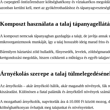
A csepegtető öntözőrendszer költséghatékony és víztakarékos megoldá
azonban kerülni kell, mert az gyökérrothadáshoz és tápanyagveszteség
Komposzt használata a talaj tápanyagellát
A komposzt nemcsak tápanyagban gazdagítja a talajt, de javítja annak s
mikroorganizmusok munkáját, így a talaj hosszabb ideig marad friss és
Bármilyen háztartási zöld hulladék, fűnyesedék, levelek, zöldségmara
kertgondozási megoldás, hiszen csökkenti a műtrágya és egyéb talajjav
Árnyékolás szerepe a talaj túlmelegedéséne
Az árnyékolás – akár árnyékoló hálók, akár magasabb növények, fák révé
kiszáradást. Különösen a fiatal palánták és árnyéktűrő növények számá
A mozgatható árnyékolók, napvitorlák ára 4-10.000 Ft között mozog, de
költséghatékonyan óvhatjuk meg talajunkat és növényeinket.