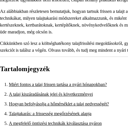
Az alábbiakban részletesen bemutatjuk, hogyan tartsuk frissen a talajt
technikákat, milyen talajtakarási módszereket alkalmazzunk, és miként
kertészeknek, kertbarátoknak, kertépítőknek, növénykedvelőknek és min
üde maradjon, még olcsón is.
Cikkünkben szó lesz a költséghatékony talajfrissítési megoldásokról, gy
szekciót is találsz a végén. Olvass tovább, és tudj meg mindent a nyári t
Tartalomjegyzék
Miért fontos a talaj frissen tartása a nyári hónapokban?
A talaj kiszáradásának jelei és következményei
Hogyan befolyásolja a hőmérséklet a talaj nedvességét?
Talajtakarás: a frissesség megőrzésének alapja
A megfelelő öntözési technikák kiválasztása nyáron