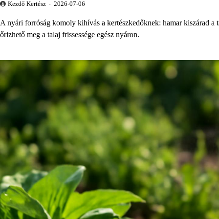
Kezdő Kertész
2026-07-06
A nyári forróság komoly kihívás a kertészkedőknek: hamar kiszárad a 
őrizhető meg a talaj frissessége egész nyáron.