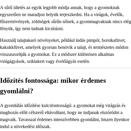
A sűrű ültetés az egyik legjobb módja annak, hogy a gyomoknak
egyszerűen ne maradjon helyük terjeszkedni. Ha a virágok, évelők,
fűszernövények, zöldségek sűrűn nőnek, a gyommagvaknak nincs elég
fényük, így nem tudnak kicsírázni.
Használj talajtakaró növényeket, például indás pimpót, borsikafüvet,
kakukkfüvet, amelyek gyorsan benövik a talajt, és természetes módon
visszaszorítják a gyomokat. Ez a módszer különösen alkalmas
virágágyások, sziklakert vagy évelőágyás esetén.
Időzítés fontossága: mikor érdemes
gyomlálni?
A gyomlálás időzítése kulcsfontosságú: a gyomokat még virágzás és
maghozás előtt célszerű eltávolítani, hogy ne tudjanak elszóródni a
magvaik. Tavasszal érdemes intenzívebben gyomlálni, hiszen ilyenkor
indul a növekedési időszak.