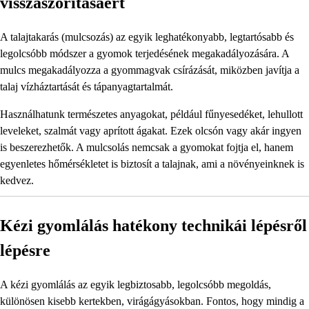
visszaszorításáért
A talajtakarás (mulcsozás) az egyik leghatékonyabb, legtartósabb és
legolcsóbb módszer a gyomok terjedésének megakadályozására. A
mulcs megakadályozza a gyommagvak csírázását, miközben javítja a
talaj vízháztartását és tápanyagtartalmát.
Használhatunk természetes anyagokat, például fűnyesedéket, lehullott
leveleket, szalmát vagy aprított ágakat. Ezek olcsón vagy akár ingyen
is beszerezhetők. A mulcsolás nemcsak a gyomokat fojtja el, hanem
egyenletes hőmérsékletet is biztosít a talajnak, ami a növényeinknek is
kedvez.
Kézi gyomlálás hatékony technikái lépésről
lépésre
A kézi gyomlálás az egyik legbiztosabb, legolcsóbb megoldás,
különösen kisebb kertekben, virágágyásokban. Fontos, hogy mindig a