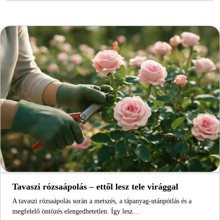
Tavaszi rózsaápolás – ettől lesz tele virággal
A tavaszi rózsaápolás során a metszés, a tápanyag-utánpótlás és a
megfelelő öntözés elengedhetetlen. Így lesz…