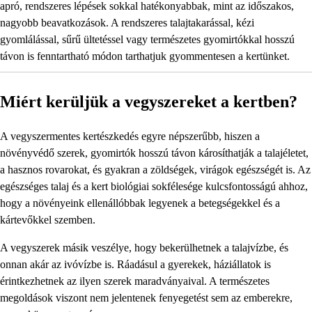
apró, rendszeres lépések sokkal hatékonyabbak, mint az időszakos,
nagyobb beavatkozások. A rendszeres talajtakarással, kézi
gyomlálással, sűrű ültetéssel vagy természetes gyomirtókkal hosszú
távon is fenntartható módon tarthatjuk gyommentesen a kertünket.
Miért kerüljük a vegyszereket a kertben?
A vegyszermentes kertészkedés egyre népszerűbb, hiszen a
növényvédő szerek, gyomirtók hosszú távon károsíthatják a talajéletet,
a hasznos rovarokat, és gyakran a zöldségek, virágok egészségét is. Az
egészséges talaj és a kert biológiai sokfélesége kulcsfontosságú ahhoz,
hogy a növényeink ellenállóbbak legyenek a betegségekkel és a
kártevőkkel szemben.
A vegyszerek másik veszélye, hogy bekerülhetnek a talajvízbe, és
onnan akár az ivóvízbe is. Ráadásul a gyerekek, háziállatok is
érintkezhetnek az ilyen szerek maradványaival. A természetes
megoldások viszont nem jelentenek fenyegetést sem az emberekre,