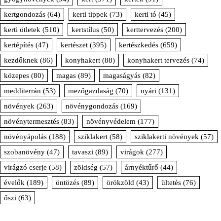
kertgondozás
(64)
kerti tippek
(73)
kerti tó
(45)
kerti ötletek
(510)
kertstílus
(50)
kerttervezés
(200)
kertépítés
(47)
kertészet
(395)
kertészkedés
(659)
kezdőknek
(86)
konyhakert
(88)
konyhakert tervezés
(74)
közepes
(80)
magas
(89)
magaságyás
(82)
medditerrán
(53)
mezőgazdaság
(70)
nyári
(131)
növények
(263)
növénygondozás
(169)
növénytermesztés
(83)
növényvédelem
(177)
növényápolás
(188)
sziklakert
(58)
sziklakerti növények
(57)
szobanövény
(47)
tavaszi
(89)
virágok
(277)
virágzó cserje
(58)
zöldség
(57)
árnyéktűrő
(44)
évelők
(189)
öntözés
(89)
örökzöld
(43)
ültetés
(76)
őszi
(63)