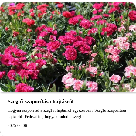
Szegfű szaporítása hajtásról
Hogyan szaporítsd a szegfűt hajtásról egyszerűen? Szegfű szaporítása
hajtásról. Fedezd fel, hogyan tudod a szegfűt…
2025-06-06