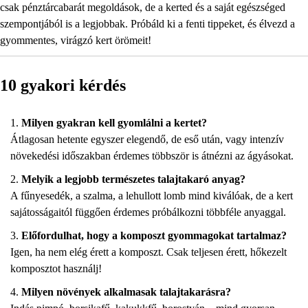
csak pénztárcabarát megoldások, de a kerted és a saját egészséged
szempontjából is a legjobbak. Próbáld ki a fenti tippeket, és élvezd a
gyommentes, virágzó kert örömeit!
10 gyakori kérdés
Milyen gyakran kell gyomlálni a kertet?
Átlagosan hetente egyszer elegendő, de eső után, vagy intenzív
növekedési időszakban érdemes többször is átnézni az ágyásokat.
Melyik a legjobb természetes talajtakaró anyag?
A fűnyesedék, a szalma, a lehullott lomb mind kiválóak, de a kert
sajátosságaitól függően érdemes próbálkozni többféle anyaggal.
Előfordulhat, hogy a komposzt gyommagokat tartalmaz?
Igen, ha nem elég érett a komposzt. Csak teljesen érett, hőkezelt
komposztot használj!
Milyen növények alkalmasak talajtakarásra?