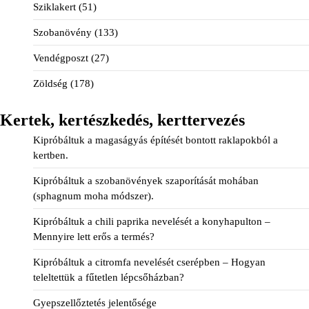
Sziklakert
(51)
Szobanövény
(133)
Vendégposzt
(27)
Zöldség
(178)
Kertek, kertészkedés, kerttervezés
Kipróbáltuk a magaságyás építését bontott raklapokból a
kertben.
Kipróbáltuk a szobanövények szaporítását mohában
(sphagnum moha módszer).
Kipróbáltuk a chili paprika nevelését a konyhapulton –
Mennyire lett erős a termés?
Kipróbáltuk a citromfa nevelését cserépben – Hogyan
teleltettük a fűtetlen lépcsőházban?
Gyepszellőztetés jelentősége