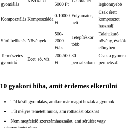
Kézi kapa
1-2 óra/hét
gyomlálás
5000 Ft
legkönnyebb
Csak érett
0-10000
Folyamatos,
Komposztálás
Komposztláda
komposztot
Ft
heti
használj!
500-
Talajtakaró
Telepítéskor
Sűrű beültetés
Növények
2000
növény, évelők
több
Ft/cs
előnyben
Természetes
200-500
30
Csak a gyomra
Ecet, só, víz
gyomirtó
Ft
perc/alkalom
permetezd!
10 gyakori hiba, amit érdemes elkerülni
Túl késői gyomlálás, amikor már magot hoztak a gyomok
Túl mélyre temetett mulcs, ami rothadást okozhat
Nem megfelelő szerszámhasználat, ami sérülést vagy
visszanövést okoz