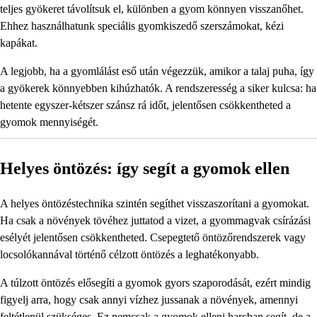
teljes gyökeret távolítsuk el, különben a gyom könnyen visszanőhet.
Ehhez használhatunk speciális gyomkiszedő szerszámokat, kézi
kapákat.
A legjobb, ha a gyomlálást eső után végezzük, amikor a talaj puha, így
a gyökerek könnyebben kihúzhatók. A rendszeresség a siker kulcsa: ha
hetente egyszer-kétszer szánsz rá időt, jelentősen csökkentheted a
gyomok mennyiségét.
Helyes öntözés: így segít a gyomok ellen
A helyes öntözéstechnika szintén segíthet visszaszorítani a gyomokat.
Ha csak a növények tövéhez juttatod a vizet, a gyommagvak csírázási
esélyét jelentősen csökkentheted. Csepegtető öntözőrendszerek vagy
locsolókannával történő célzott öntözés a leghatékonyabb.
A túlzott öntözés elősegíti a gyomok gyors szaporodását, ezért mindig
figyelj arra, hogy csak annyi vízhez jussanak a növények, amennyi
feltétlenül szükséges. Ez nemcsak a gyomok elleni harcban segít, de a