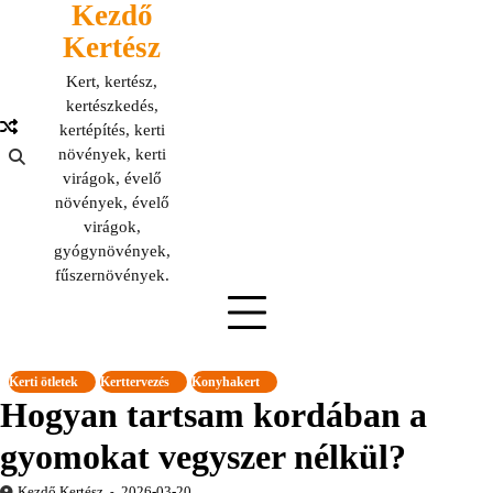
Kezdő
Skip
to
Kertész
content
Kert, kertész,
kertészkedés,
kertépítés, kerti
növények, kerti
virágok, évelő
növények, évelő
virágok,
gyógynövények,
fűszernövények.
Kerti ötletek
Kerttervezés
Konyhakert
Hogyan tartsam kordában a
gyomokat vegyszer nélkül?
Kezdő Kertész
2026-03-20