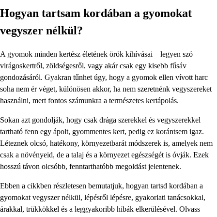
Hogyan tartsam kordában a gyomokat
vegyszer nélkül?
A gyomok minden kertész életének örök kihívásai – legyen szó
virágoskertről, zöldségesről, vagy akár csak egy kisebb fűsáv
gondozásáról. Gyakran tűnhet úgy, hogy a gyomok ellen vívott harc
soha nem ér véget, különösen akkor, ha nem szeretnénk vegyszereket
használni, mert fontos számunkra a természetes kertápolás.
Sokan azt gondolják, hogy csak drága szerekkel és vegyszerekkel
tartható fenn egy ápolt, gyommentes kert, pedig ez korántsem igaz.
Léteznek olcsó, hatékony, környezetbarát módszerek is, amelyek nem
csak a növényeid, de a talaj és a környezet egészségét is óvják. Ezek
hosszú távon olcsóbb, fenntarthatóbb megoldást jelentenek.
Ebben a cikkben részletesen bemutatjuk, hogyan tartsd kordában a
gyomokat vegyszer nélkül, lépésről lépésre, gyakorlati tanácsokkal,
árakkal, trükkökkel és a leggyakoribb hibák elkerülésével. Olvass