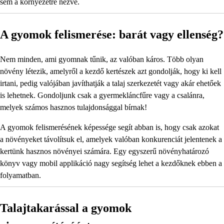
sem a környezetre nézve.
A gyomok felismerése: barát vagy ellenség?
Nem minden, ami gyomnak tűnik, az valóban káros. Több olyan
növény létezik, amelyről a kezdő kertészek azt gondolják, hogy ki kell
irtani, pedig valójában javíthatják a talaj szerkezetét vagy akár ehetőek
is lehetnek. Gondoljunk csak a gyermekláncfűre vagy a csalánra,
melyek számos hasznos tulajdonsággal bírnak!
A gyomok felismerésének képessége segít abban is, hogy csak azokat
a növényeket távolítsuk el, amelyek valóban konkurenciát jelentenek a
kertünk hasznos növényei számára. Egy egyszerű növényhatározó
könyv vagy mobil applikáció nagy segítség lehet a kezdőknek ebben a
folyamatban.
Talajtakarással a gyomok