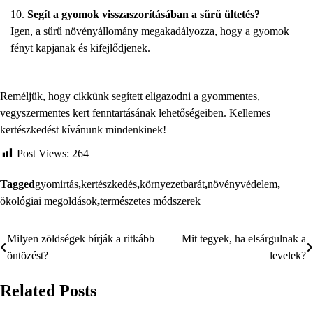
Segít a gyomok visszaszorításában a sűrű ültetés?
Igen, a sűrű növényállomány megakadályozza, hogy a gyomok
fényt kapjanak és kifejlődjenek.
Reméljük, hogy cikkünk segített eligazodni a gyommentes,
vegyszermentes kert fenntartásának lehetőségeiben. Kellemes
kertészkedést kívánunk mindenkinek!
Post Views:
264
Tagged
gyomirtás
,
kertészkedés
,
környezetbarát
,
növényvédelem
,
ökológiai megoldások
,
természetes módszerek
Milyen zöldségek bírják a ritkább
Mit tegyek, ha elsárgulnak a
Bejegyzés
öntözést?
levelek?
navigáció
Related Posts