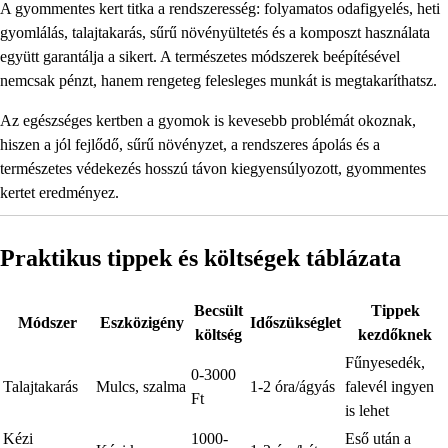
A gyommentes kert titka a rendszeresség: folyamatos odafigyelés, heti
gyomlálás, talajtakarás, sűrű növényültetés és a komposzt használata
együtt garantálja a sikert. A természetes módszerek beépítésével
nemcsak pénzt, hanem rengeteg felesleges munkát is megtakaríthatsz.
Az egészséges kertben a gyomok is kevesebb problémát okoznak,
hiszen a jól fejlődő, sűrű növényzet, a rendszeres ápolás és a
természetes védekezés hosszú távon kiegyensúlyozott, gyommentes
kertet eredményez.
Praktikus tippek és költségek táblázata
Becsült
Tippek
Módszer
Eszközigény
Időszükséglet
költség
kezdőknek
Fűnyesedék,
0-3000
Talajtakarás
Mulcs, szalma
1-2 óra/ágyás
falevél ingyen
Ft
is lehet
Kézi
1000-
Eső után a