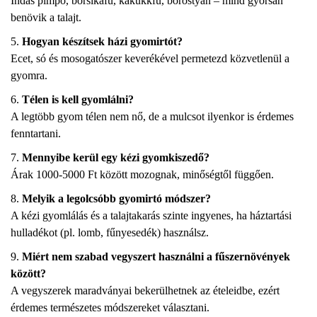
Indás pimpó, borsikafű, kakukkfű, borostyán – mind gyorsan
benövik a talajt.
Hogyan készítsek házi gyomirtót?
Ecet, só és mosogatószer keverékével permetezd közvetlenül a
gyomra.
Télen is kell gyomlálni?
A legtöbb gyom télen nem nő, de a mulcsot ilyenkor is érdemes
fenntartani.
Mennyibe kerül egy kézi gyomkiszedő?
Árak 1000-5000 Ft között mozognak, minőségtől függően.
Melyik a legolcsóbb gyomirtó módszer?
A kézi gyomlálás és a talajtakarás szinte ingyenes, ha háztartási
hulladékot (pl. lomb, fűnyesedék) használsz.
Miért nem szabad vegyszert használni a fűszernövények
között?
A vegyszerek maradványai bekerülhetnek az ételeidbe, ezért
érdemes természetes módszereket választani.