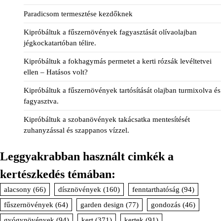
Paradicsom termesztése kezdőknek
Kipróbáltuk a fűszernövények fagyasztását olívaolajban
jégkockatartóban télire.
Kipróbáltuk a fokhagymás permetet a kerti rózsák levéltetvei
ellen – Hatásos volt?
Kipróbáltuk a fűszernövények tartósítását olajban turmixolva és
fagyasztva.
Kipróbáltuk a szobanövények takácsatka mentesítését
zuhanyzással és szappanos vízzel.
Leggyakrabban használt cimkék a
kertészkedés témában:
alacsony
(66)
dísznövények
(160)
fenntarthatóság
(94)
fűszernövények
(64)
garden design
(77)
gondozás
(46)
gyógynövények
(94)
kert
(371)
kertek
(91)