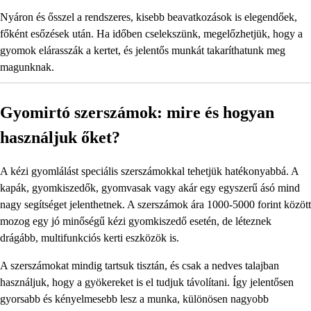
Nyáron és ősszel a rendszeres, kisebb beavatkozások is elegendőek,
főként esőzések után. Ha időben cselekszünk, megelőzhetjük, hogy a
gyomok elárasszák a kertet, és jelentős munkát takaríthatunk meg
magunknak.
Gyomirtó szerszámok: mire és hogyan
használjuk őket?
A kézi gyomlálást speciális szerszámokkal tehetjük hatékonyabbá. A
kapák, gyomkiszedők, gyomvasak vagy akár egy egyszerű ásó mind
nagy segítséget jelenthetnek. A szerszámok ára 1000-5000 forint között
mozog egy jó minőségű kézi gyomkiszedő esetén, de léteznek
drágább, multifunkciós kerti eszközök is.
A szerszámokat mindig tartsuk tisztán, és csak a nedves talajban
használjuk, hogy a gyökereket is el tudjuk távolítani. Így jelentősen
gyorsabb és kényelmesebb lesz a munka, különösen nagyobb