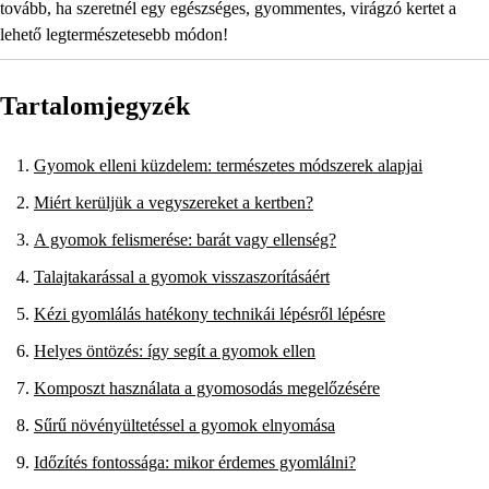
tovább, ha szeretnél egy egészséges, gyommentes, virágzó kertet a
lehető legtermészetesebb módon!
Tartalomjegyzék
Gyomok elleni küzdelem: természetes módszerek alapjai
Miért kerüljük a vegyszereket a kertben?
A gyomok felismerése: barát vagy ellenség?
Talajtakarással a gyomok visszaszorításáért
Kézi gyomlálás hatékony technikái lépésről lépésre
Helyes öntözés: így segít a gyomok ellen
Komposzt használata a gyomosodás megelőzésére
Sűrű növényültetéssel a gyomok elnyomása
Időzítés fontossága: mikor érdemes gyomlálni?