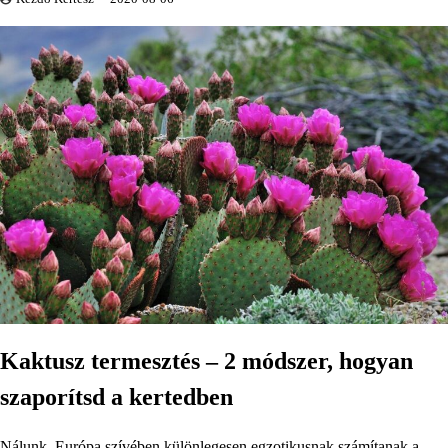
Kaktusz termesztés – 2 módszer, hogyan
szaporítsd a kertedben
Nálunk, Európa szívében különlegesen egzotikusnak számítanak a