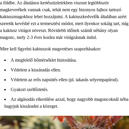
a földbe. Az általános kertészüzletekben viszont legtöbbször
magkeverékek vannak csak, tehát nem egy bizonyos fajhoz tartozó
kaktuszmagokhoz lehet hozzájutni. A kaktuszkedvelők általában azért
szeretik kevésbé ezt a termesztési módot, mert ilyenkor sokáig tart, míg
a kaktusz virágot növeszt. Rövidebb időnek számít néhány olyan
magonc, mely 2-3 éves korára már virágzásnak indul.
Mire kell figyelni kaktuszok magvetéses szaporításakor:
A megfelelő hőmérséklet biztosítása.
Védelem a kiszáradás ellen.
Védelem az erős napsütés ellen (pl. takarás selyempapírral).
Gyakori szellőztetés.
Az algásodás elkerülése azzal, hogy nagyobb magoncoknál néha
hagyjuk kiszáradni a közeget.