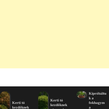
Kipróbáltu
k a
Kerti tó
Kerti tó
fokhagym
kezdőknek
kezdőknek
a