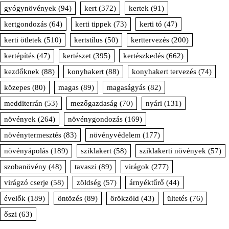
gyógynövények
(94)
kert
(372)
kertek
(91)
kertgondozás
(64)
kerti tippek
(73)
kerti tó
(47)
kerti ötletek
(510)
kertstílus
(50)
kerttervezés
(200)
kertépítés
(47)
kertészet
(395)
kertészkedés
(662)
kezdőknek
(88)
konyhakert
(88)
konyhakert tervezés
(74)
közepes
(80)
magas
(89)
magaságyás
(82)
medditerrán
(53)
mezőgazdaság
(70)
nyári
(131)
növények
(264)
növénygondozás
(169)
növénytermesztés
(83)
növényvédelem
(177)
növényápolás
(189)
sziklakert
(58)
sziklakerti növények
(57)
szobanövény
(48)
tavaszi
(89)
virágok
(277)
virágzó cserje
(58)
zöldség
(57)
árnyéktűrő
(44)
évelők
(189)
öntözés
(89)
örökzöld
(43)
ültetés
(76)
őszi
(63)