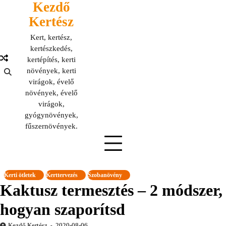
Kezdő
Skip
to
Kertész
content
Kert, kertész,
kertészkedés,
kertépítés, kerti
növények, kerti
virágok, évelő
növények, évelő
virágok,
gyógynövények,
fűszernövények.
Kerti ötletek
Kerttervezés
Szobanövény
Kaktusz termesztés – 2 módszer,
hogyan szaporítsd
Kezdő Kertész
2020-08-06