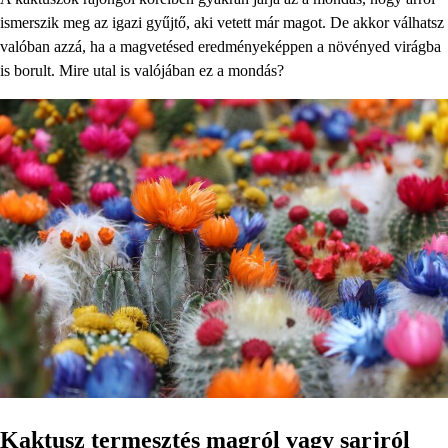
ismerszik meg az igazi gyűjtő, aki vetett már magot. De akkor válhatsz
valóban azzá, ha a magvetésed eredményeképpen a növényed virágba
is borult. Mire utal is valójában ez a mondás?
Kaktusz termesztés magról vagy sarjról