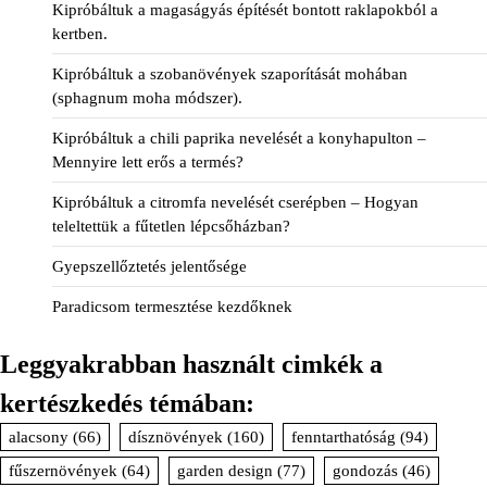
Kipróbáltuk a magaságyás építését bontott raklapokból a
kertben.
Kipróbáltuk a szobanövények szaporítását mohában
(sphagnum moha módszer).
Kipróbáltuk a chili paprika nevelését a konyhapulton –
Mennyire lett erős a termés?
Kipróbáltuk a citromfa nevelését cserépben – Hogyan
teleltettük a fűtetlen lépcsőházban?
Gyepszellőztetés jelentősége
Paradicsom termesztése kezdőknek
Leggyakrabban használt cimkék a
kertészkedés témában:
alacsony
(66)
dísznövények
(160)
fenntarthatóság
(94)
fűszernövények
(64)
garden design
(77)
gondozás
(46)