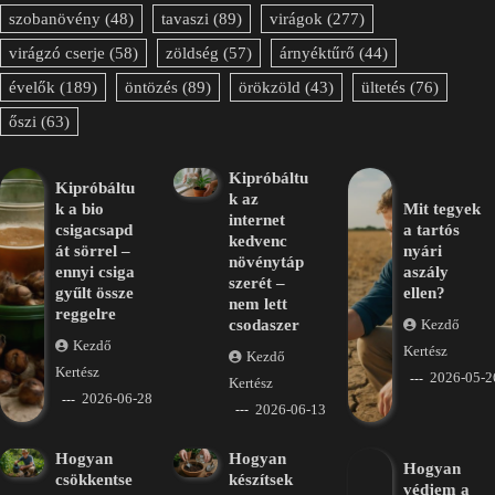
szobanövény
(48)
tavaszi
(89)
virágok
(277)
virágzó cserje
(58)
zöldség
(57)
árnyéktűrő
(44)
évelők
(189)
öntözés
(89)
örökzöld
(43)
ültetés
(76)
őszi
(63)
Kipróbáltu
Kipróbáltu
k az
k a bio
Mit tegyek
internet
csigacsapd
a tartós
kedvenc
át sörrel –
nyári
növénytáp
ennyi csiga
aszály
szerét –
gyűlt össze
ellen?
nem lett
reggelre
csodaszer
Kezdő
Kezdő
Kertész
Kezdő
Kertész
2026-05-2
Kertész
2026-06-28
2026-06-13
Hogyan
Hogyan
Hogyan
csökkentse
készítsek
védjem a