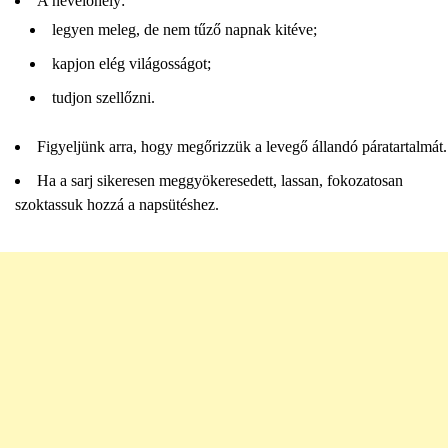
A nevelőhely:
legyen meleg, de nem tűző napnak kitéve;
kapjon elég világosságot;
tudjon szellőzni.
Figyeljünk arra, hogy megőrizzük a levegő állandó páratartalmát.
Ha a sarj sikeresen meggyökeresedett, lassan, fokozatosan
szoktassuk hozzá a napsütéshez.