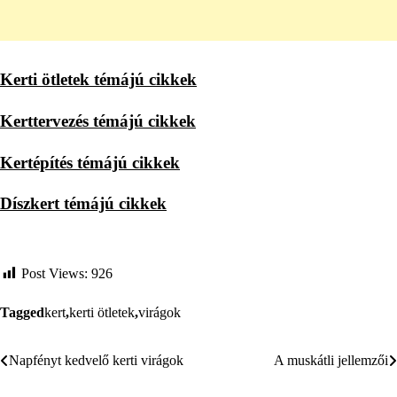
Kerti ötletek témájú cikkek
Kerttervezés témájú cikkek
Kertépítés témájú cikkek
Díszkert témájú cikkek
Post Views:
926
Tagged
kert
,
kerti ötletek
,
virágok
Napfényt kedvelő kerti virágok
A muskátli jellemzői
Bejegyzés