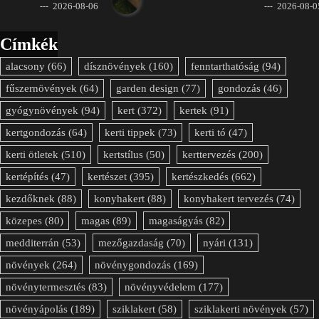
2026-08-06
2026-08-0
Címkék
alacsony
(66)
dísznövények
(160)
fenntarthatóság
(94)
fűszernövények
(64)
garden design
(77)
gondozás
(46)
gyógynövények
(94)
kert
(372)
kertek
(91)
kertgondozás
(64)
kerti tippek
(73)
kerti tó
(47)
kerti ötletek
(510)
kertstílus
(50)
kerttervezés
(200)
kertépítés
(47)
kertészet
(395)
kertészkedés
(662)
kezdőknek
(88)
konyhakert
(88)
konyhakert tervezés
(74)
közepes
(80)
magas
(89)
magaságyás
(82)
medditerrán
(53)
mezőgazdaság
(70)
nyári
(131)
növények
(264)
növénygondozás
(169)
növénytermesztés
(83)
növényvédelem
(177)
növényápolás
(189)
sziklakert
(58)
sziklakerti növények
(57)