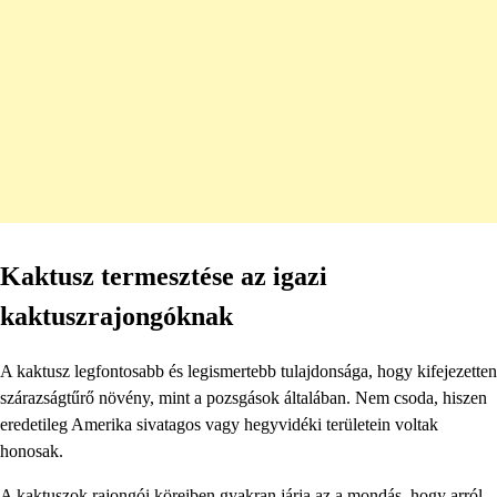
Kaktusz termesztése az igazi
kaktuszrajongóknak
A kaktusz legfontosabb és legismertebb tulajdonsága, hogy kifejezetten
szárazságtűrő növény, mint a pozsgások általában. Nem csoda, hiszen
eredetileg Amerika sivatagos vagy hegyvidéki területein voltak
honosak.
A kaktuszok rajongói köreiben gyakran járja az a mondás, hogy arról