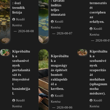
: tavaszi
: őszi
termesztés
indítás
teendők
ét
teljes
listája
cserépben
útmutató
az
Kezdő
erkélyen.
Kezdő
Kertész
Kertész
Kezdő
2026-08-08
2026-08-07
Kertész
2026-08-0
Kipróbáltu
Kipróbáltu
k a
Kipróbáltu
k a
szobanövé
k a
szobanövé
nyek
magaságy
nyek
portalanítá
ás építését
szaporítás
sát és
bontott
át
fényesítésé
raklapokb
mohában
t
ól a
(sphagnum
banánhéjja
kertben.
moha
l.
módszer).
Kezdő
Kezdő
Kezdő
Kertész
Kertész
Kertész
2026-08-06