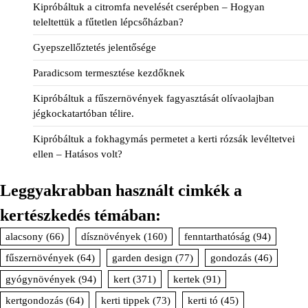
Kipróbáltuk a citromfa nevelését cserépben – Hogyan
teleltettük a fűtetlen lépcsőházban?
Gyepszellőztetés jelentősége
Paradicsom termesztése kezdőknek
Kipróbáltuk a fűszernövények fagyasztását olívaolajban
jégkockatartóban télire.
Kipróbáltuk a fokhagymás permetet a kerti rózsák levéltetvei
ellen – Hatásos volt?
Leggyakrabban használt cimkék a
kertészkedés témában:
alacsony
(66)
dísznövények
(160)
fenntarthatóság
(94)
fűszernövények
(64)
garden design
(77)
gondozás
(46)
gyógynövények
(94)
kert
(371)
kertek
(91)
kertgondozás
(64)
kerti tippek
(73)
kerti tó
(45)