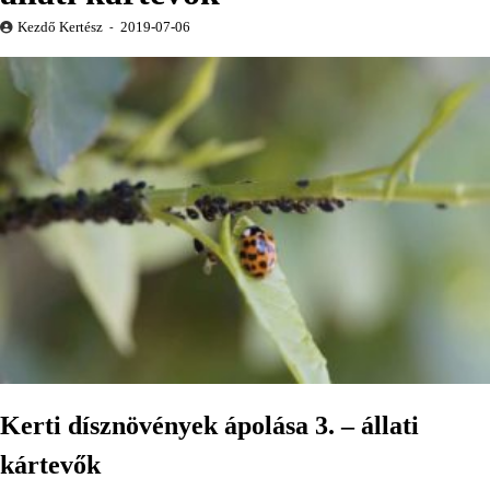
Kezdő Kertész
2019-07-06
Kerti dísznövények ápolása 3. – állati
kártevők