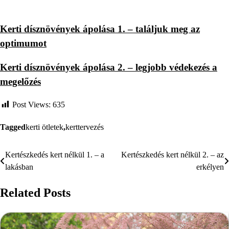
Kerti dísznövények ápolása 1. – találjuk meg az
optimumot
Kerti dísznövények ápolása 2. – legjobb védekezés a
megelőzés
Post Views:
635
Tagged
kerti ötletek
,
kerttervezés
Kertészkedés kert nélkül 1. – a
Kertészkedés kert nélkül 2. – az
Bejegyzés
lakásban
erkélyen
navigáció
Related Posts