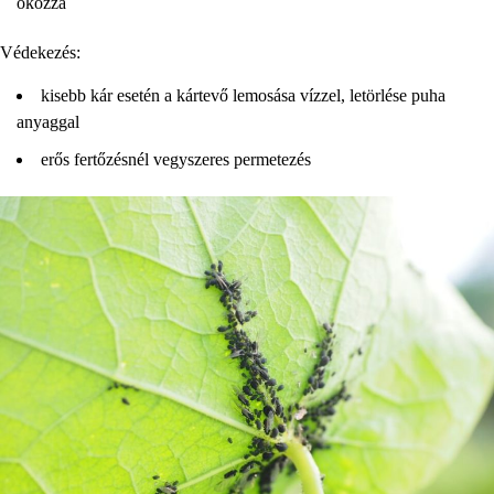
okozza
Védekezés:
kisebb kár esetén a kártevő lemosása vízzel, letörlése puha
anyaggal
erős fertőzésnél vegyszeres permetezés