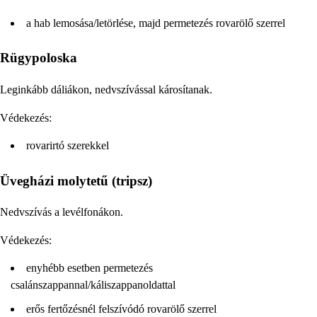
a hab lemosása/letörlése, majd permetezés rovarölő szerrel
Rügypoloska
Leginkább dáliákon, nedvszívással károsítanak.
Védekezés:
rovarirtó szerekkel
Üvegházi molytetű (tripsz)
Nedvszívás a levélfonákon.
Védekezés:
enyhébb esetben permetezés
csalánszappannal/káliszappanoldattal
erős fertőzésnél felszívódó rovarölő szerrel