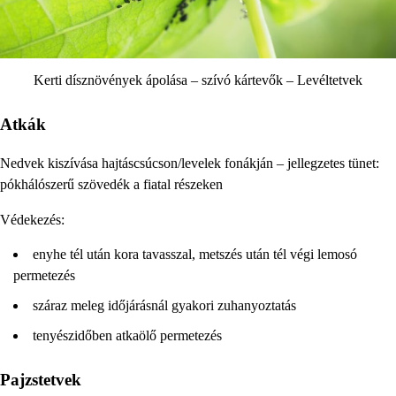
Kerti dísznövények ápolása – szívó kártevők – Levéltetvek
Atkák
Nedvek kiszívása hajtáscsúcson/levelek fonákján – jellegzetes tünet:
pókhálószerű szövedék a fiatal részeken
Védekezés:
enyhe tél után kora tavasszal, metszés után tél végi lemosó
permetezés
száraz meleg időjárásnál gyakori zuhanyoztatás
tenyészidőben atkaölő permetezés
Pajzstetvek