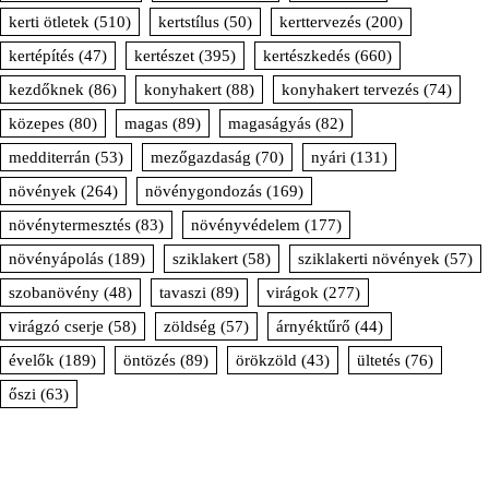
kerti ötletek
(510)
kertstílus
(50)
kerttervezés
(200)
kertépítés
(47)
kertészet
(395)
kertészkedés
(660)
kezdőknek
(86)
konyhakert
(88)
konyhakert tervezés
(74)
közepes
(80)
magas
(89)
magaságyás
(82)
medditerrán
(53)
mezőgazdaság
(70)
nyári
(131)
növények
(264)
növénygondozás
(169)
növénytermesztés
(83)
növényvédelem
(177)
növényápolás
(189)
sziklakert
(58)
sziklakerti növények
(57)
szobanövény
(48)
tavaszi
(89)
virágok
(277)
virágzó cserje
(58)
zöldség
(57)
árnyéktűrő
(44)
évelők
(189)
öntözés
(89)
örökzöld
(43)
ültetés
(76)
őszi
(63)