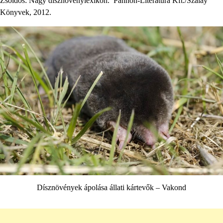
Zsoldos: Nagy dísznövénylexikon. Pannon-Literatúra Kft./Szalay
Könyvek, 2012.
Dísznövények ápolása állati kártevők – Vakond