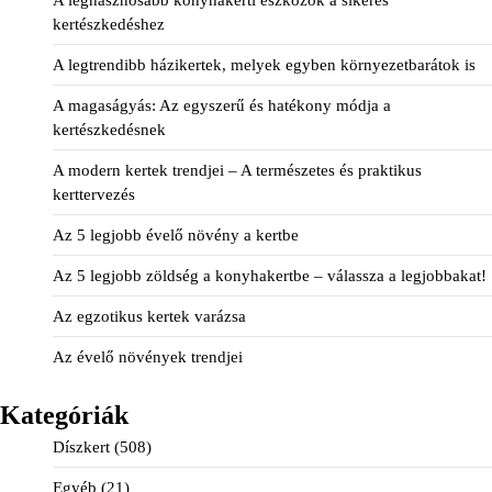
A leghasznosabb konyhakerti eszközök a sikeres
kertészkedéshez
A legtrendibb házikertek, melyek egyben környezetbarátok is
A magaságyás: Az egyszerű és hatékony módja a
kertészkedésnek
A modern kertek trendjei – A természetes és praktikus
kerttervezés
Az 5 legjobb évelő növény a kertbe
Az 5 legjobb zöldség a konyhakertbe – válassza a legjobbakat!
Az egzotikus kertek varázsa
Az évelő növények trendjei
Kategóriák
Díszkert
(508)
Egyéb
(21)