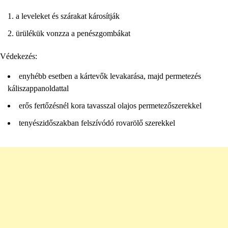
a leveleket és szárakat károsítják
ürülékük vonzza a penészgombákat
Védekezés:
enyhébb esetben a kártevők levakarása, majd permetezés
káliszappanoldattal
erős fertőzésnél kora tavasszal olajos permetezőszerekkel
tenyészidőszakban felszívódó rovarölő szerekkel