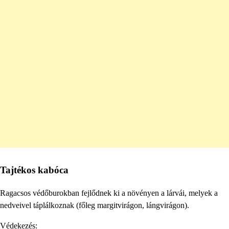
Tajtékos kabóca
Ragacsos védőburokban fejlődnek ki a növényen a lárvái, melyek a
nedveivel táplálkoznak (főleg margitvirágon, lángvirágon).
Védekezés: