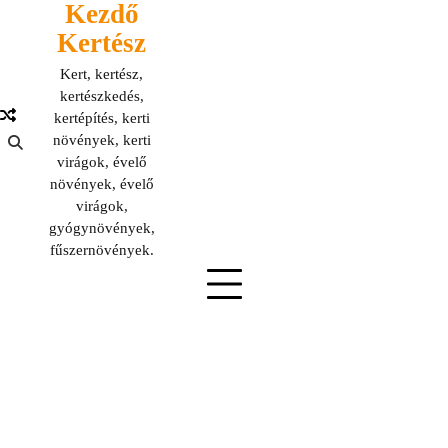
Kezdő
Skip
to
Kertész
content
Kert, kertész,
kertészkedés,
kertépítés, kerti
növények, kerti
virágok, évelő
növények, évelő
virágok,
gyógynövények,
fűszernövények.