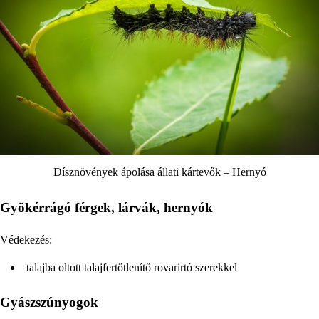
Dísznövények ápolása állati kártevők – Hernyó
Gyökérrágó férgek, lárvák, hernyók
Védekezés:
talajba oltott talajfertőtlenítő rovarirtó szerekkel
Gyászszúnyogok