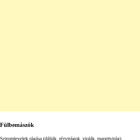
Fülbemászók
Sziromlevelek rágása (dáliák, rézvirágok, violák, margitvirág)