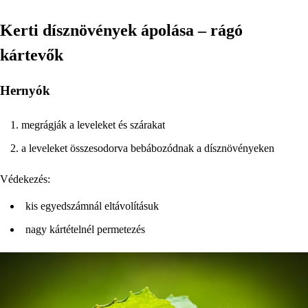
Kerti dísznövények ápolása – rágó
kártevők
Hernyók
megrágják a leveleket és szárakat
a leveleket összesodorva bebábozódnak a dísznövényeken
Védekezés:
kis egyedszámnál eltávolításuk
nagy kártételnél permetezés