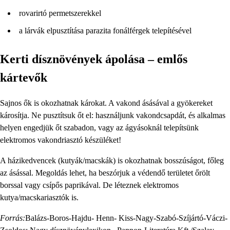
rovarirtó permetszerekkel
a lárvák elpusztítása parazita fonálférgek telepítésével
Kerti dísznövények ápolása – emlős
kártevők
Sajnos ők is okozhatnak károkat. A vakond ásásával a gyökereket
károsítja. Ne pusztítsuk őt el: használjunk vakondcsapdát, és alkalmas
helyen engedjük őt szabadon, vagy az ágyásoknál telepítsünk
elektromos vakondriasztó készüléket!
A házikedvencek (kutyák/macskák) is okozhatnak bosszúságot, főleg
az ásással. Megoldás lehet, ha beszórjuk a védendő területet őrölt
borssal vagy csípős paprikával. De léteznek elektromos
kutya/macskariasztók is.
Forrás:
Balázs-Boros-Hajdu- Henn- Kiss-Nagy-Szabó-Szíjártó-Váczi-