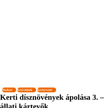
Díszkert
Kerti ötletek
Kerttervezés
Kerti dísznövények ápolása 3. –
állati kártevők