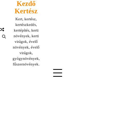
Kezdő
Skip
to
Kertész
content
Kert, kertész,
kertészkedés,
kertépítés, kerti
növények, kerti
virágok, évelő
növények, évelő
virágok,
gyógynövények,
fűszernövények.