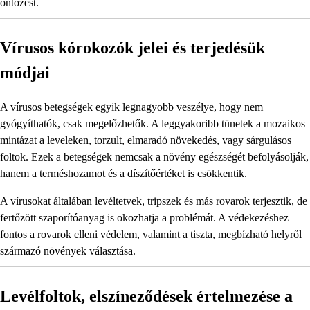
öntözést.
Vírusos kórokozók jelei és terjedésük
módjai
A vírusos betegségek egyik legnagyobb veszélye, hogy nem
gyógyíthatók, csak megelőzhetők. A leggyakoribb tünetek a mozaikos
mintázat a leveleken, torzult, elmaradó növekedés, vagy sárgulásos
foltok. Ezek a betegségek nemcsak a növény egészségét befolyásolják,
hanem a terméshozamot és a díszítőértéket is csökkentik.
A vírusokat általában levéltetvek, tripszek és más rovarok terjesztik, de
fertőzött szaporítóanyag is okozhatja a problémát. A védekezéshez
fontos a rovarok elleni védelem, valamint a tiszta, megbízható helyről
származó növények választása.
Levélfoltok, elszíneződések értelmezése a