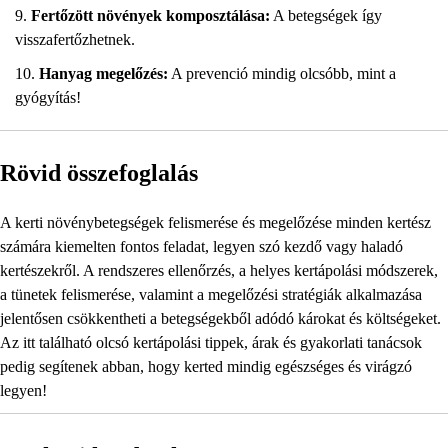
Fertőzött növények komposztálása:
A betegségek így
visszafertőzhetnek.
Hanyag megelőzés:
A prevenció mindig olcsóbb, mint a
gyógyítás!
Rövid összefoglalás
A kerti növénybetegségek felismerése és megelőzése minden kertész
számára kiemelten fontos feladat, legyen szó kezdő vagy haladó
kertészekről. A rendszeres ellenőrzés, a helyes kertápolási módszerek,
a tünetek felismerése, valamint a megelőzési stratégiák alkalmazása
jelentősen csökkentheti a betegségekből adódó károkat és költségeket.
Az itt található olcsó kertápolási tippek, árak és gyakorlati tanácsok
pedig segítenek abban, hogy kerted mindig egészséges és virágzó
legyen!