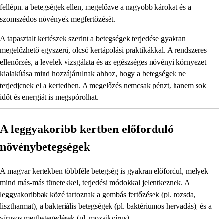
fellépni a betegségek ellen, megelőzve a nagyobb károkat és a
szomszédos növények megfertőzését.
A tapasztalt kertészek szerint a betegségek terjedése gyakran
megelőzhető egyszerű, olcsó kertápolási praktikákkal. A rendszeres
ellenőrzés, a levelek vizsgálata és az egészséges növényi környezet
kialakítása mind hozzájárulnak ahhoz, hogy a betegségek ne
terjedjenek el a kertedben. A megelőzés nemcsak pénzt, hanem sok
időt és energiát is megspórolhat.
A leggyakoribb kertben előforduló
növénybetegségek
A magyar kertekben többféle betegség is gyakran előfordul, melyek
mind más-más tünetekkel, terjedési módokkal jelentkeznek. A
leggyakoribbak közé tartoznak a gombás fertőzések (pl. rozsda,
lisztharmat), a bakteriális betegségek (pl. baktériumos hervadás), és a
vírusos megbetegedések (pl. mozaikvírus).