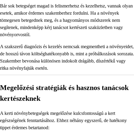
Bár sok betegséget magad is felismerhetsz és kezelhetsz, vannak olyan
esetek, amikor érdemes szakemberhez fordulni. Ha a növények
tömegesen betegednek meg, és a hagyományos módszerek nem
segítenek, mindenképp kérj tanácsot kertészeti szaküzletben vagy
növényorvostól.
A szakszerű diagnózis és kezelés nemcsak megmentheti a növényeidet,
de hosszú távon költséghatékonyabb is, mint a próbálkozások sorozata.
Szakember bevonása különösen indokolt drágább, díszértékű vagy
ritka növényfajták esetén.
Megelőzési stratégiák és hasznos tanácsok
kertészeknek
A kerti növénybetegségek megelőzése kulcsfontosságú a kert
egészségének fenntartásához. Ehhez néhány egyszerű, de hatékony
tippet érdemes betartanod: