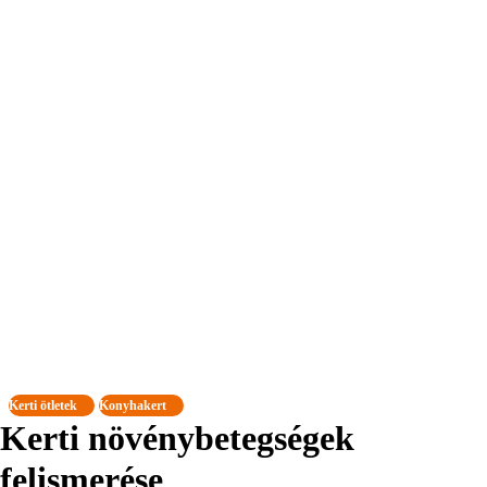
Kerti ötletek
Konyhakert
Kerti növénybetegségek
felismerése