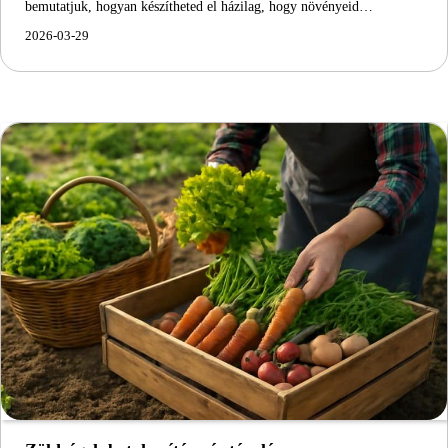
bemutatjuk, hogyan készítheted el házilag, hogy növényeid…
2026-03-29