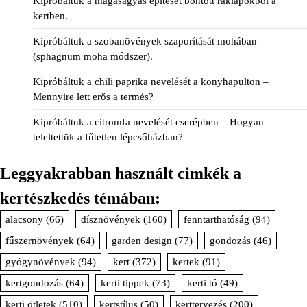
Kipróbáltuk a magaságyás építését bontott raklapokból a
kertben.
Kipróbáltuk a szobanövények szaporítását mohában
(sphagnum moha módszer).
Kipróbáltuk a chili paprika nevelését a konyhapulton –
Mennyire lett erős a termés?
Kipróbáltuk a citromfa nevelését cserépben – Hogyan
teleltettük a fűtetlen lépcsőházban?
Leggyakrabban használt cimkék a
kertészkedés témában:
alacsony
(66)
dísznövények
(160)
fenntarthatóság
(94)
fűszernövények
(64)
garden design
(77)
gondozás
(46)
gyógynövények
(94)
kert
(372)
kertek
(91)
kertgondozás
(64)
kerti tippek
(73)
kerti tó
(49)
kerti ötletek
(510)
kertstílus
(50)
kerttervezés
(200)