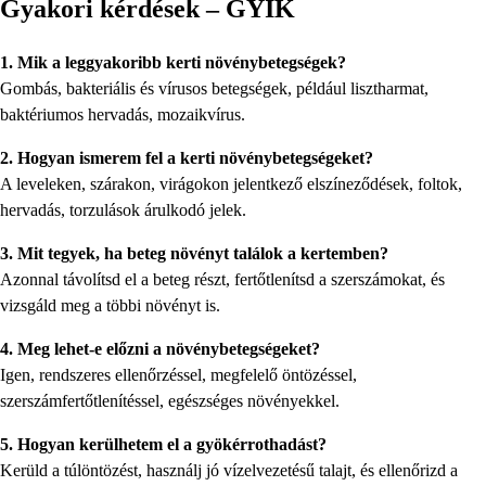
Gyakori kérdések – GYIK
1. Mik a leggyakoribb kerti növénybetegségek?
Gombás, bakteriális és vírusos betegségek, például lisztharmat,
baktériumos hervadás, mozaikvírus.
2. Hogyan ismerem fel a kerti növénybetegségeket?
A leveleken, szárakon, virágokon jelentkező elszíneződések, foltok,
hervadás, torzulások árulkodó jelek.
3. Mit tegyek, ha beteg növényt találok a kertemben?
Azonnal távolítsd el a beteg részt, fertőtlenítsd a szerszámokat, és
vizsgáld meg a többi növényt is.
4. Meg lehet-e előzni a növénybetegségeket?
Igen, rendszeres ellenőrzéssel, megfelelő öntözéssel,
szerszámfertőtlenítéssel, egészséges növényekkel.
5. Hogyan kerülhetem el a gyökérrothadást?
Kerüld a túlöntözést, használj jó vízelvezetésű talajt, és ellenőrizd a