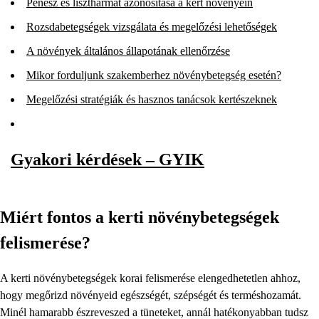
Penész és lisztharmat azonosítása a kert növényein
Rozsdabetegségek vizsgálata és megelőzési lehetőségek
A növények általános állapotának ellenőrzése
Mikor forduljunk szakemberhez növénybetegség esetén?
Megelőzési stratégiák és hasznos tanácsok kertészeknek
Gyakori kérdések – GYIK
Miért fontos a kerti növénybetegségek
felismerése?
A kerti növénybetegségek korai felismerése elengedhetetlen ahhoz,
hogy megőrizd növényeid egészségét, szépségét és terméshozamát.
Minél hamarabb észreveszed a tüneteket, annál hatékonyabban tudsz