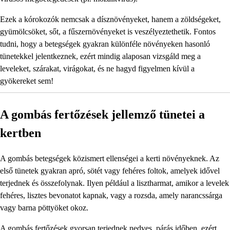
Ezek a kórokozók nemcsak a dísznövényeket, hanem a zöldségeket,
gyümölcsöket, sőt, a fűszernövényeket is veszélyeztethetik. Fontos
tudni, hogy a betegségek gyakran különféle növényeken hasonló
tünetekkel jelentkeznek, ezért mindig alaposan vizsgáld meg a
leveleket, szárakat, virágokat, és ne hagyd figyelmen kívül a
gyökereket sem!
A gombás fertőzések jellemző tünetei a
kertben
A gombás betegségek közismert ellenségei a kerti növényeknek. Az
első tünetek gyakran apró, sötét vagy fehéres foltok, amelyek idővel
terjednek és összefolynak. Ilyen például a lisztharmat, amikor a levelek
fehéres, lisztes bevonatot kapnak, vagy a rozsda, amely narancssárga
vagy barna pöttyöket okoz.
A gombás fertőzések gyorsan terjednek nedves, párás időben, ezért