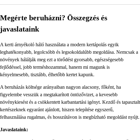
Megérte beruházni? Összegzés és
javaslataink
A kerti árnyékoló háló használata a modern kertápolás egyik
leghatékonyabb, legolcsóbb és legsokoldalúbb megoldása. Nemcsak a
növények hálálják meg ezt a törődést gyorsabb, egészségesebb
fejlődéssel, jobb terméshozammal, hanem mi magunk is
kényelmesebb, tisztább, élhetőbb kertet kapunk.
A beruházás költsége arányaiban nagyon alacsony, főként, ha
figyelembe vesszük a megtakarított öntözővizet, a kevesebb
növénykiesést és a csökkentett karbantartási igényt. Kezdő és tapasztalt
kertészeknek egyaránt ajánlott, hiszen telepítése egyszerű,
felhasználása rugalmas, és hosszútávon is megbízható megoldást nyújt.
Javaslataink: