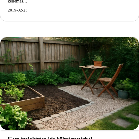
kellemes…
2019-02-25
Kert átalakítása kis költségvetésből