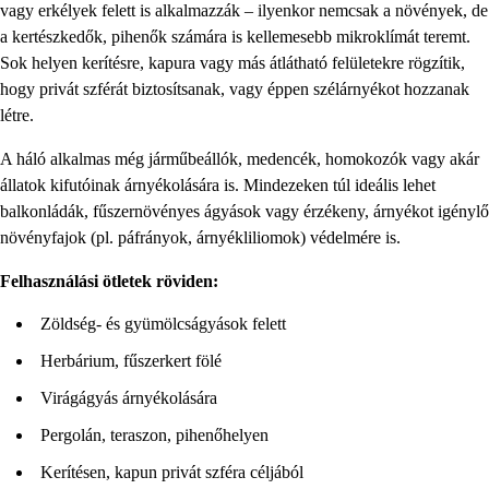
vagy erkélyek felett is alkalmazzák – ilyenkor nemcsak a növények, de
a kertészkedők, pihenők számára is kellemesebb mikroklímát teremt.
Sok helyen kerítésre, kapura vagy más átlátható felületekre rögzítik,
hogy privát szférát biztosítsanak, vagy éppen szélárnyékot hozzanak
létre.
A háló alkalmas még járműbeállók, medencék, homokozók vagy akár
állatok kifutóinak árnyékolására is. Mindezeken túl ideális lehet
balkonládák, fűszernövényes ágyások vagy érzékeny, árnyékot igénylő
növényfajok (pl. páfrányok, árnyékliliomok) védelmére is.
Felhasználási ötletek röviden:
Zöldség- és gyümölcságyások felett
Herbárium, fűszerkert fölé
Virágágyás árnyékolására
Pergolán, teraszon, pihenőhelyen
Kerítésen, kapun privát szféra céljából