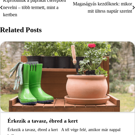
Kipróbáltuk a paprikát cserépben
Bejegyzés
Magaságyás kezdőknek: mikor
nevelni – több termett, mint a
mit ültess naptár szerint
navigáció
kertben
Related Posts
Érkezik a tavasz, ébred a kert
Érkezik a tavasz, ébred a kert A tél vége felé, amikor már nappal