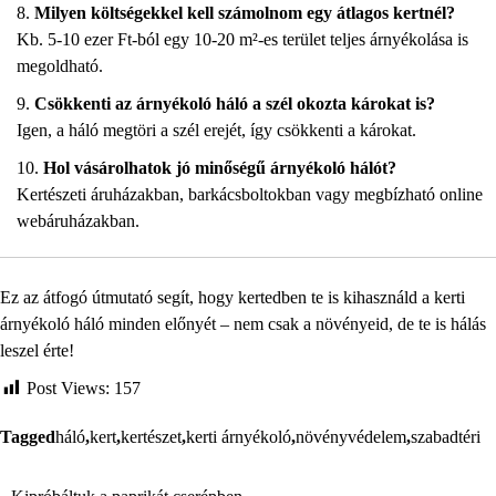
Milyen költségekkel kell számolnom egy átlagos kertnél?
Kb. 5-10 ezer Ft-ból egy 10-20 m²-es terület teljes árnyékolása is
megoldható.
Csökkenti az árnyékoló háló a szél okozta károkat is?
Igen, a háló megtöri a szél erejét, így csökkenti a károkat.
Hol vásárolhatok jó minőségű árnyékoló hálót?
Kertészeti áruházakban, barkácsboltokban vagy megbízható online
webáruházakban.
Ez az átfogó útmutató segít, hogy kertedben te is kihasználd a kerti
árnyékoló háló minden előnyét – nem csak a növényeid, de te is hálás
leszel érte!
Post Views:
157
Tagged
háló
,
kert
,
kertészet
,
kerti árnyékoló
,
növényvédelem
,
szabadtéri