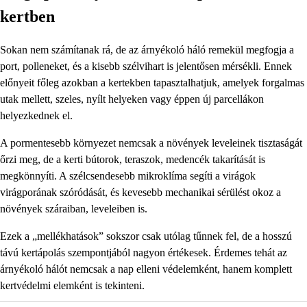
kertben
Sokan nem számítanak rá, de az árnyékoló háló remekül megfogja a
port, polleneket, és a kisebb szélvihart is jelentősen mérsékli. Ennek
előnyeit főleg azokban a kertekben tapasztalhatjuk, amelyek forgalmas
utak mellett, szeles, nyílt helyeken vagy éppen új parcellákon
helyezkednek el.
A pormentesebb környezet nemcsak a növények leveleinek tisztaságát
őrzi meg, de a kerti bútorok, teraszok, medencék takarítását is
megkönnyíti. A szélcsendesebb mikroklíma segíti a virágok
virágporának szóródását, és kevesebb mechanikai sérülést okoz a
növények száraiban, leveleiben is.
Ezek a „mellékhatások” sokszor csak utólag tűnnek fel, de a hosszú
távú kertápolás szempontjából nagyon értékesek. Érdemes tehát az
árnyékoló hálót nemcsak a nap elleni védelemként, hanem komplett
kertvédelmi elemként is tekinteni.