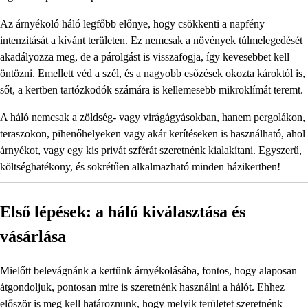
Az árnyékoló háló legfőbb előnye, hogy csökkenti a napfény
intenzitását a kívánt területen. Ez nemcsak a növények túlmelegedését
akadályozza meg, de a párolgást is visszafogja, így kevesebbet kell
öntözni. Emellett véd a szél, és a nagyobb esőzések okozta károktól is,
sőt, a kertben tartózkodók számára is kellemesebb mikroklímát teremt.
A háló nemcsak a zöldség- vagy virágágyásokban, hanem pergolákon,
teraszokon, pihenőhelyeken vagy akár kerítéseken is használható, ahol
árnyékot, vagy egy kis privát szférát szeretnénk kialakítani. Egyszerű,
költséghatékony, és sokrétűen alkalmazható minden házikertben!
Első lépések: a háló kiválasztása és
vásárlása
Mielőtt belevágnánk a kertünk árnyékolásába, fontos, hogy alaposan
átgondoljuk, pontosan mire is szeretnénk használni a hálót. Ehhez
először is meg kell határoznunk, hogy melyik területet szeretnénk