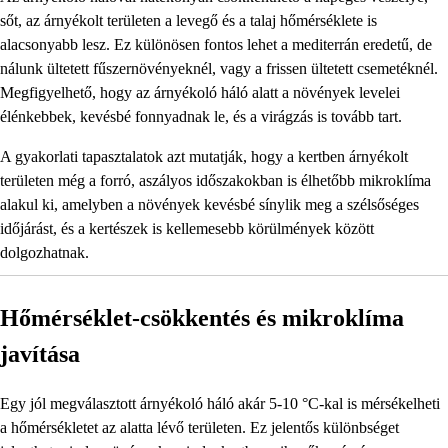
sőt, az árnyékolt területen a levegő és a talaj hőmérséklete is
alacsonyabb lesz. Ez különösen fontos lehet a mediterrán eredetű, de
nálunk ültetett fűszernövényeknél, vagy a frissen ültetett csemetéknél.
Megfigyelhető, hogy az árnyékoló háló alatt a növények levelei
élénkebbek, kevésbé fonnyadnak le, és a virágzás is tovább tart.
A gyakorlati tapasztalatok azt mutatják, hogy a kertben árnyékolt
területen még a forró, aszályos időszakokban is élhetőbb mikroklíma
alakul ki, amelyben a növények kevésbé sínylik meg a szélsőséges
időjárást, és a kertészek is kellemesebb körülmények között
dolgozhatnak.
Hőmérséklet-csökkentés és mikroklíma
javítása
Egy jól megválasztott árnyékoló háló akár 5-10 °C-kal is mérsékelheti
a hőmérsékletet az alatta lévő területen. Ez jelentős különbséget