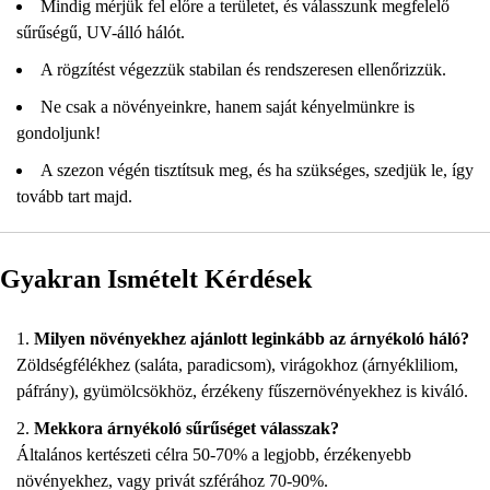
Mindig mérjük fel előre a területet, és válasszunk megfelelő
sűrűségű, UV-álló hálót.
A rögzítést végezzük stabilan és rendszeresen ellenőrizzük.
Ne csak a növényeinkre, hanem saját kényelmünkre is
gondoljunk!
A szezon végén tisztítsuk meg, és ha szükséges, szedjük le, így
tovább tart majd.
Gyakran Ismételt Kérdések
Milyen növényekhez ajánlott leginkább az árnyékoló háló?
Zöldségfélékhez (saláta, paradicsom), virágokhoz (árnyékliliom,
páfrány), gyümölcsökhöz, érzékeny fűszernövényekhez is kiváló.
Mekkora árnyékoló sűrűséget válasszak?
Általános kertészeti célra 50-70% a legjobb, érzékenyebb
növényekhez, vagy privát szférához 70-90%.