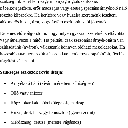
szükségünk lehet fém vagy műanyag rögzítőkarikákra,
kábelkötegelőkre, erős madzagra vagy esetleg speciális árnyékoló háló
rögzítő klipszekre. Ha kerítésre vagy huzalra szeretnénk feszíteni,
akkor erős huzal, drót, vagy fa/fém oszlopok is jól jöhetnek.
Érdemes előre átgondolni, hogy milyen gyakran szeretnénk eltávolítani
vagy áthelyezni a hálót. Ha például csak szezonális árnyékolásra van
szükségünk (nyáron), válasszunk könnyen oldható megoldásokat. Ha
hosszabb távra tervezzük a használatot, érdemes strapabíróbb, fixebb
rögzítést választani.
Szükséges eszközök rövid listája:
Árnyékoló háló (kívánt méretben, sűrűségben)
Olló vagy sniccer
Rögzítőkarikák, kábelkötegelők, madzag
Huzal, drót, fa- vagy fémoszlop (igény szerint)
Mérőszalag, ceruza (méretre vágáshoz)