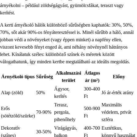
árnyékolni – például zöldségágyást, gyümölcsfákat, teraszt vagy
kerítést.
A kerti árnyékoló hálók különböző sűrűségben kaphatók: 30%, 50%,
70%, sőt akár 90%-os fényáteresztéssel is. Minél sűrűbb a háló, annál
jobban védi a növényeket (vagy éppen minket) a napfény ellen,
viszont kevesebb fényt enged át, ami néhány növénynél hátrányos
lehet. Kínálatuk széles: különböző színek és méretek között
válogathatunk, így minden kertbe megtalálható az ideális megoldás.
Alkalmazási
Átlagos
Árnyékoló típus
Sűrűség
Előny
terület
ár (m²)
Ágysor,
300-400
Alap (zöld)
50%
Jó ár-érték arány
kerítés
Ft
Terasz,
Maximális
Erős
500-900
70-90%
pergola,
védelem, privát
(sötétzöld/szürke)
Ft
pihenőhely
szféra
Dekoratív
Virágágyás,
400-700
Esztétikus,
30-50%
(színes)
balkon
Ft
könnyű használat