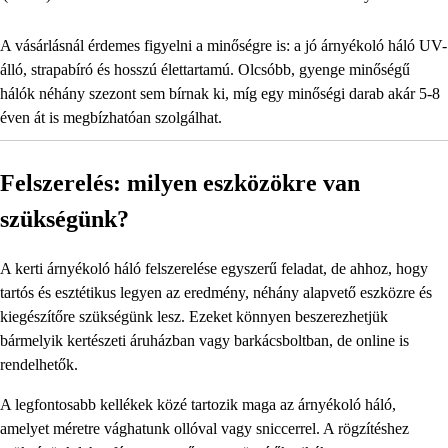
A vásárlásnál érdemes figyelni a minőségre is: a jó árnyékoló háló UV-
álló, strapabíró és hosszú élettartamú. Olcsóbb, gyenge minőségű
hálók néhány szezont sem bírnak ki, míg egy minőségi darab akár 5-8
éven át is megbízhatóan szolgálhat.
Felszerelés: milyen eszközökre van
szükségünk?
A kerti árnyékoló háló felszerelése egyszerű feladat, de ahhoz, hogy
tartós és esztétikus legyen az eredmény, néhány alapvető eszközre és
kiegészítőre szükségünk lesz. Ezeket könnyen beszerezhetjük
bármelyik kertészeti áruházban vagy barkácsboltban, de online is
rendelhetők.
A legfontosabb kellékek közé tartozik maga az árnyékoló háló,
amelyet méretre vághatunk ollóval vagy sniccerrel. A rögzítéshez