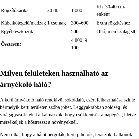
Kb. 30-40 cm-
Rögzítőkarika
30 db
1 000
enként
Kábelkötegelő/madzag
1 csomag
300–600
Extra rögzítéshez
Egyéb eszközök
–
500
Olló, mérőszalag stb.
4 800–9
Összesen:
100
Milyen felületeken használható az
árnyékoló háló?
A kerti árnyékoló háló rendkívül sokoldalú, ezért felhasználása szinte
bármelyik kerti területen szóba jöhet. Leggyakrabban zöldség- és
virágágyások felett alkalmazzák, hogy csökkentsék a napégést, illetve
mérsékeljék a hőstresszt a növényeknél.
Nem ritka, hogy a hálót pergolák, kerti pihenők, teraszok, balkonok