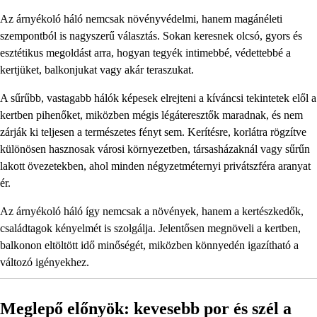
Az árnyékoló háló nemcsak növényvédelmi, hanem magánéleti
szempontból is nagyszerű választás. Sokan keresnek olcsó, gyors és
esztétikus megoldást arra, hogyan tegyék intimebbé, védettebbé a
kertjüket, balkonjukat vagy akár teraszukat.
A sűrűbb, vastagabb hálók képesek elrejteni a kíváncsi tekintetek elől a
kertben pihenőket, miközben mégis légáteresztők maradnak, és nem
zárják ki teljesen a természetes fényt sem. Kerítésre, korlátra rögzítve
különösen hasznosak városi környezetben, társasházaknál vagy sűrűn
lakott övezetekben, ahol minden négyzetméternyi privátszféra aranyat
ér.
Az árnyékoló háló így nemcsak a növények, hanem a kertészkedők,
családtagok kényelmét is szolgálja. Jelentősen megnöveli a kertben,
balkonon eltöltött idő minőségét, miközben könnyedén igazítható a
változó igényekhez.
Meglepő előnyök: kevesebb por és szél a