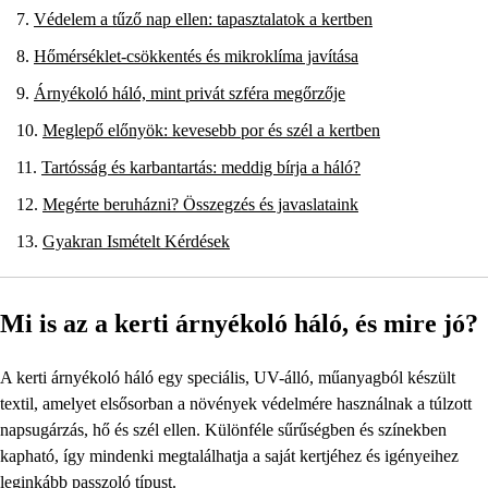
Védelem a tűző nap ellen: tapasztalatok a kertben
Hőmérséklet-csökkentés és mikroklíma javítása
Árnyékoló háló, mint privát szféra megőrzője
Meglepő előnyök: kevesebb por és szél a kertben
Tartósság és karbantartás: meddig bírja a háló?
Megérte beruházni? Összegzés és javaslataink
Gyakran Ismételt Kérdések
Mi is az a kerti árnyékoló háló, és mire jó?
A kerti árnyékoló háló egy speciális, UV-álló, műanyagból készült
textil, amelyet elsősorban a növények védelmére használnak a túlzott
napsugárzás, hő és szél ellen. Különféle sűrűségben és színekben
kapható, így mindenki megtalálhatja a saját kertjéhez és igényeihez
leginkább passzoló típust.