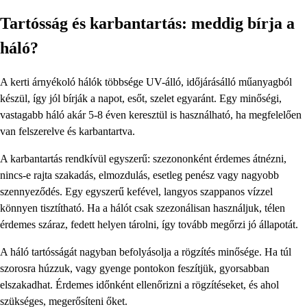
Tartósság és karbantartás: meddig bírja a
háló?
A kerti árnyékoló hálók többsége UV-álló, időjárásálló műanyagból
készül, így jól bírják a napot, esőt, szelet egyaránt. Egy minőségi,
vastagabb háló akár 5-8 éven keresztül is használható, ha megfelelően
van felszerelve és karbantartva.
A karbantartás rendkívül egyszerű: szezononként érdemes átnézni,
nincs-e rajta szakadás, elmozdulás, esetleg penész vagy nagyobb
szennyeződés. Egy egyszerű kefével, langyos szappanos vízzel
könnyen tisztítható. Ha a hálót csak szezonálisan használjuk, télen
érdemes száraz, fedett helyen tárolni, így tovább megőrzi jó állapotát.
A háló tartósságát nagyban befolyásolja a rögzítés minősége. Ha túl
szorosra húzzuk, vagy gyenge pontokon feszítjük, gyorsabban
elszakadhat. Érdemes időnként ellenőrizni a rögzítéseket, és ahol
szükséges, megerősíteni őket.