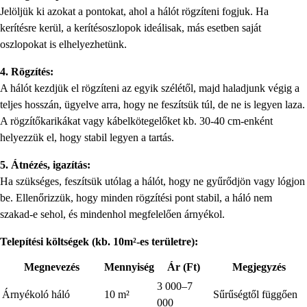
Jelöljük ki azokat a pontokat, ahol a hálót rögzíteni fogjuk. Ha
kerítésre kerül, a kerítésoszlopok ideálisak, más esetben saját
oszlopokat is elhelyezhetünk.
4. Rögzítés:
A hálót kezdjük el rögzíteni az egyik szélétől, majd haladjunk végig a
teljes hosszán, ügyelve arra, hogy ne feszítsük túl, de ne is legyen laza.
A rögzítőkarikákat vagy kábelkötegelőket kb. 30-40 cm-enként
helyezzük el, hogy stabil legyen a tartás.
5. Átnézés, igazítás:
Ha szükséges, feszítsük utólag a hálót, hogy ne gyűrődjön vagy lógjon
be. Ellenőrizzük, hogy minden rögzítési pont stabil, a háló nem
szakad-e sehol, és mindenhol megfelelően árnyékol.
Telepítési költségek (kb. 10m²-es területre):
Megnevezés
Mennyiség
Ár (Ft)
Megjegyzés
3 000–7
Árnyékoló háló
10 m²
Sűrűségtől függően
000