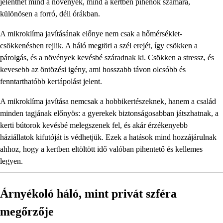
jelenthet mind a növények, mind a kertben pihenők számára,
különösen a forró, déli órákban.
A mikroklíma javításának előnye nem csak a hőmérséklet-
csökkenésben rejlik. A háló megtöri a szél erejét, így csökken a
párolgás, és a növények kevésbé száradnak ki. Csökken a stressz, és
kevesebb az öntözési igény, ami hosszabb távon olcsóbb és
fenntarthatóbb kertápolást jelent.
A mikroklíma javítása nemcsak a hobbikertészeknek, hanem a család
minden tagjának előnyös: a gyerekek biztonságosabban játszhatnak, a
kerti bútorok kevésbé melegszenek fel, és akár érzékenyebb
háziállatok kifutóját is védhetjük. Ezek a hatások mind hozzájárulnak
ahhoz, hogy a kertben eltöltött idő valóban pihentető és kellemes
legyen.
Árnyékoló háló, mint privát szféra
megőrzője