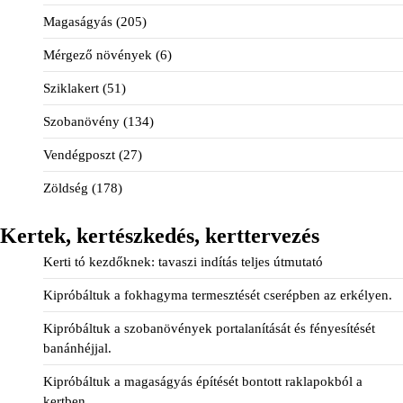
Magaságyás
(205)
Mérgező növények
(6)
Sziklakert
(51)
Szobanövény
(134)
Vendégposzt
(27)
Zöldség
(178)
Kertek, kertészkedés, kerttervezés
Kerti tó kezdőknek: tavaszi indítás teljes útmutató
Kipróbáltuk a fokhagyma termesztését cserépben az erkélyen.
Kipróbáltuk a szobanövények portalanítását és fényesítését
banánhéjjal.
Kipróbáltuk a magaságyás építését bontott raklapokból a
kertben.