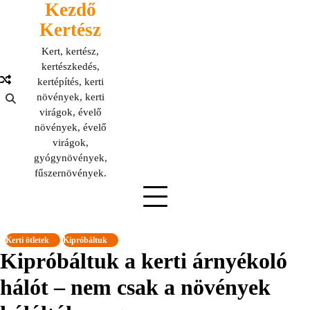
Kezdő
Skip
to
Kertész
content
Kert, kertész,
kertészkedés,
kertépítés, kerti
növények, kerti
virágok, évelő
növények, évelő
virágok,
gyógynövények,
fűszernövények.
Kerti ötletek
Kipróbáltuk
Kipróbáltuk a kerti árnyékoló
hálót – nem csak a növények