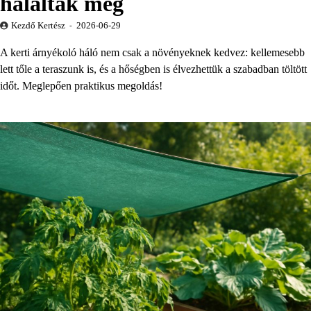
hálálták meg
Kezdő Kertész
2026-06-29
A kerti árnyékoló háló nem csak a növényeknek kedvez: kellemesebb
lett tőle a teraszunk is, és a hőségben is élvezhettük a szabadban töltött
időt. Meglepően praktikus megoldás!