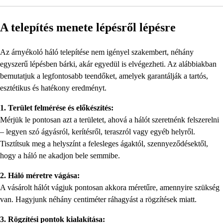
A telepítés menete lépésről lépésre
Az árnyékoló háló telepítése nem igényel szakembert, néhány
egyszerű lépésben bárki, akár egyedül is elvégezheti. Az alábbiakban
bemutatjuk a legfontosabb teendőket, amelyek garantálják a tartós,
esztétikus és hatékony eredményt.
1. Terület felmérése és előkészítés:
Mérjük le pontosan azt a területet, ahová a hálót szeretnénk felszerelni
– legyen szó ágyásról, kerítésről, teraszról vagy egyéb helyről.
Tisztítsuk meg a helyszínt a felesleges ágaktól, szennyeződésektől,
hogy a háló ne akadjon bele semmibe.
2. Háló méretre vágása:
A vásárolt hálót vágjuk pontosan akkora méretűre, amennyire szükség
van. Hagyjunk néhány centiméter ráhagyást a rögzítések miatt.
3. Rögzítési pontok kialakítása: