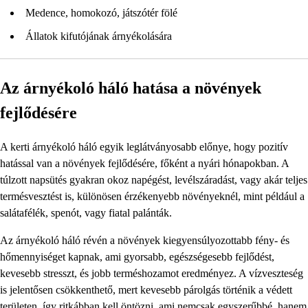
Medence, homokozó, játszótér fölé
Állatok kifutójának árnyékolására
Az árnyékoló háló hatása a növények
fejlődésére
A kerti árnyékoló háló egyik leglátványosabb előnye, hogy pozitív
hatással van a növények fejlődésére, főként a nyári hónapokban. A
túlzott napsütés gyakran okoz napégést, levélszáradást, vagy akár teljes
termésvesztést is, különösen érzékenyebb növényeknél, mint például a
salátafélék, spenót, vagy fiatal palánták.
Az árnyékoló háló révén a növények kiegyensúlyozottabb fény- és
hőmennyiséget kapnak, ami gyorsabb, egészségesebb fejlődést,
kevesebb stresszt, és jobb terméshozamot eredményez. A vízveszteség
is jelentősen csökkenthető, mert kevesebb párolgás történik a védett
területen, így ritkábban kell öntözni, ami nemcsak egyszerűbbé, hanem