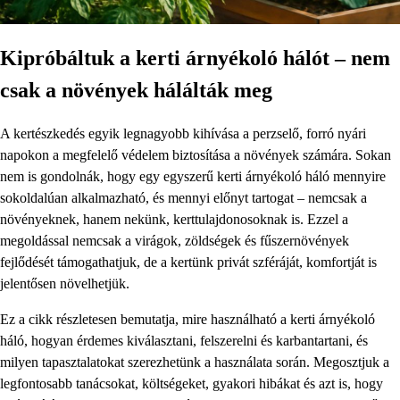
Kipróbáltuk a kerti árnyékoló hálót – nem
csak a növények hálálták meg
A kertészkedés egyik legnagyobb kihívása a perzselő, forró nyári
napokon a megfelelő védelem biztosítása a növények számára. Sokan
nem is gondolnák, hogy egy egyszerű kerti árnyékoló háló mennyire
sokoldalúan alkalmazható, és mennyi előnyt tartogat – nemcsak a
növényeknek, hanem nekünk, kerttulajdonosoknak is. Ezzel a
megoldással nemcsak a virágok, zöldségek és fűszernövények
fejlődését támogathatjuk, de a kertünk privát szféráját, komfortját is
jelentősen növelhetjük.
Ez a cikk részletesen bemutatja, mire használható a kerti árnyékoló
háló, hogyan érdemes kiválasztani, felszerelni és karbantartani, és
milyen tapasztalatokat szerezhetünk a használata során. Megosztjuk a
legfontosabb tanácsokat, költségeket, gyakori hibákat és azt is, hogy