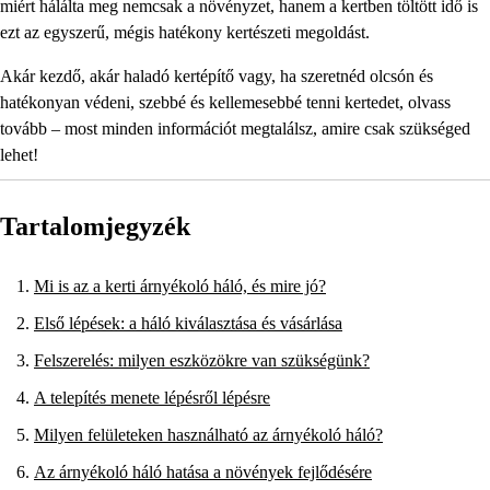
miért hálálta meg nemcsak a növényzet, hanem a kertben töltött idő is
ezt az egyszerű, mégis hatékony kertészeti megoldást.
Akár kezdő, akár haladó kertépítő vagy, ha szeretnéd olcsón és
hatékonyan védeni, szebbé és kellemesebbé tenni kertedet, olvass
tovább – most minden információt megtalálsz, amire csak szükséged
lehet!
Tartalomjegyzék
Mi is az a kerti árnyékoló háló, és mire jó?
Első lépések: a háló kiválasztása és vásárlása
Felszerelés: milyen eszközökre van szükségünk?
A telepítés menete lépésről lépésre
Milyen felületeken használható az árnyékoló háló?
Az árnyékoló háló hatása a növények fejlődésére