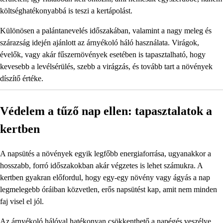
költséghatékonyabbá is teszi a kertápolást.
Különösen a palántanevelés időszakában, valamint a nagy meleg és
szárazság idején ajánlott az árnyékoló háló használata. Virágok,
évelők, vagy akár fűszernövények esetében is tapasztalható, hogy
kevesebb a levélsérülés, szebb a virágzás, és tovább tart a növények
díszítő értéke.
Védelem a tűző nap ellen: tapasztalatok a
kertben
A napsütés a növények egyik legfőbb energiaforrása, ugyanakkor a
hosszabb, forró időszakokban akár végzetes is lehet számukra. A
kertben gyakran előfordul, hogy egy-egy növény vagy ágyás a nap
legmelegebb óráiban közvetlen, erős napsütést kap, amit nem minden
faj visel el jól.
Az árnyékoló hálóval hatékonyan csökkenthető a napégés veszélye,