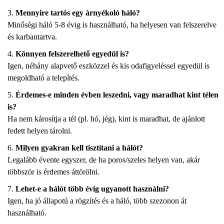
Mennyire tartós egy árnyékoló háló?
Minőségi háló 5-8 évig is használható, ha helyesen van felszerelve
és karbantartva.
Könnyen felszerelhető egyedül is?
Igen, néhány alapvető eszközzel és kis odafigyeléssel egyedül is
megoldható a telepítés.
Érdemes-e minden évben leszedni, vagy maradhat kint télen
is?
Ha nem károsítja a tél (pl. hó, jég), kint is maradhat, de ajánlott
fedett helyen tárolni.
Milyen gyakran kell tisztítani a hálót?
Legalább évente egyszer, de ha poros/szeles helyen van, akár
többször is érdemes áttörölni.
Lehet-e a hálót több évig ugyanott használni?
Igen, ha jó állapotú a rögzítés és a háló, több szezonon át
használható.