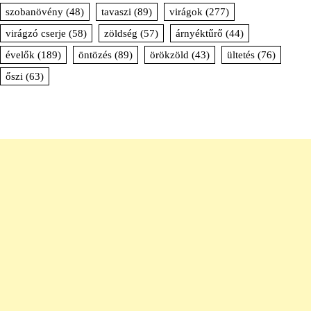
szobanövény
(48)
tavaszi
(89)
virágok
(277)
virágzó cserje
(58)
zöldség
(57)
árnyéktűrő
(44)
évelők
(189)
öntözés
(89)
örökzöld
(43)
ültetés
(76)
őszi
(63)