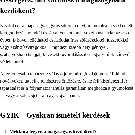
kezdőként?
Kezdőként a magaságyás gyors sikerélményt, minimálisra csökkentett
kertgondozási munkát és látványos eredményeket kínál. Már az első
évben is bőven elláthatod családodat friss zöldségekkel, fűszerekkel
vagy akár díszvirágokkal – mindezt kisebb helyigénnyel,
szabályozható talajjal, kevesebb gyomlálással és egyszerűbb kártevő-
védelemmel.
A legfontosabb tanácsok: válassz jó minőségű talajt, ne zsúfold túl a
növényeket, ügyelj a rendszeres öntözésre, és ne félj kísérletezni! A
tapasztalat és a folyamatos tanulás garantáltan meghozza a gyümölcsét
– avagy a zöldséget – a magaságyásban is.
GYIK – Gyakran ismételt kérdések
Mekkora legyen a magaságyás kezdőként?