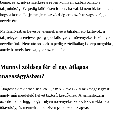
benne, és az ágyás szerkezete révén könnyen szabályozható a
talajminőség. Ez pedig különösen fontos, ha valaki nem biztos abban,
hogy a kertje földje megfelelő-e zöldségtermesztésre vagy virágok
nevelésére.
Magaságyásban kevésbé jelennek meg a talajban élő kártevők, a
talajrétegek cseréjével pedig speciális igényű növényeket is könnyen
nevelhetünk. Nem utolsó sorban pedig esztétikailag is szép megoldás,
amely bármely kert vagy terasz éke lehet.
Mennyi zöldség fér el egy átlagos
magaságyásban?
Átlagosnak tekinthetjük a kb. 1,2 m x 2 m-es (2,4 m²) magaságyást,
amely már megfelelő helyet biztosít kezdőknek. A terméshozam
azonban attól függ, hogy milyen növényeket választasz, mekkora a
tőtávolság, és mennyire intenzíven gondozod az ágyást.