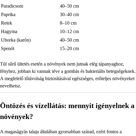
Paradicsom
40–50 cm
Paprika
30–40 cm
Retek
8–10 cm
Hagyma
10–12 cm
Uborka (karón)
40–50 cm
Spenót
15–20 cm
Túl sűrű ültetés esetén a növények nem jutnak elég tápanyaghoz,
fényhez, jobban ki vannak téve a gombás és bakteriális betegségeknek.
A megfelelő tőtávolság biztosításával egészséges, erőteljes növényeket
nevelhetsz.
Öntözés és vízellátás: mennyit igényelnek a
növények?
A magaságyás talaja általában gyorsabban szárad, ezért fontos a