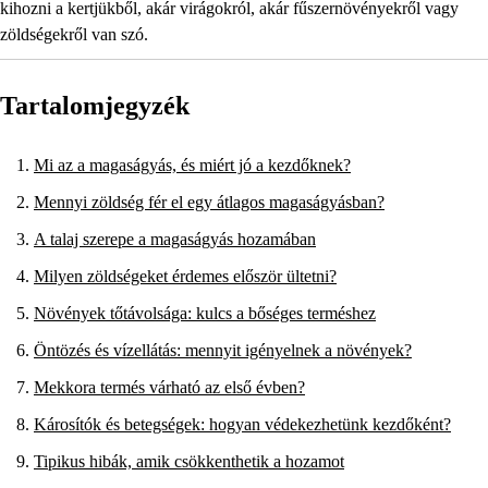
kihozni a kertjükből, akár virágokról, akár fűszernövényekről vagy
zöldségekről van szó.
Tartalomjegyzék
Mi az a magaságyás, és miért jó a kezdőknek?
Mennyi zöldség fér el egy átlagos magaságyásban?
A talaj szerepe a magaságyás hozamában
Milyen zöldségeket érdemes először ültetni?
Növények tőtávolsága: kulcs a bőséges terméshez
Öntözés és vízellátás: mennyit igényelnek a növények?
Mekkora termés várható az első évben?
Károsítók és betegségek: hogyan védekezhetünk kezdőként?
Tipikus hibák, amik csökkenthetik a hozamot