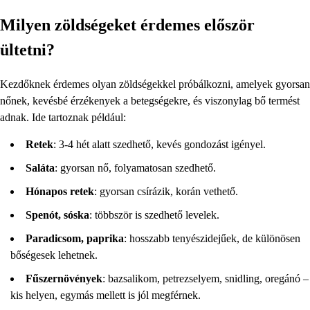
Milyen zöldségeket érdemes először
ültetni?
Kezdőknek érdemes olyan zöldségekkel próbálkozni, amelyek gyorsan
nőnek, kevésbé érzékenyek a betegségekre, és viszonylag bő termést
adnak. Ide tartoznak például:
Retek
: 3-4 hét alatt szedhető, kevés gondozást igényel.
Saláta
: gyorsan nő, folyamatosan szedhető.
Hónapos retek
: gyorsan csírázik, korán vethető.
Spenót, sóska
: többször is szedhető levelek.
Paradicsom, paprika
: hosszabb tenyészidejűek, de különösen
bőségesek lehetnek.
Fűszernövények
: bazsalikom, petrezselyem, snidling, oregánó –
kis helyen, egymás mellett is jól megférnek.