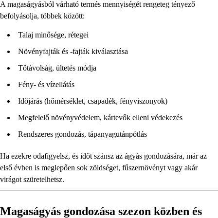
A magaságyásból várható termés mennyiségét rengeteg tényező
befolyásolja, többek között:
Talaj minősége, rétegei
Növényfajták és -fajták kiválasztása
Tőtávolság, ültetés módja
Fény- és vízellátás
Időjárás (hőmérséklet, csapadék, fényviszonyok)
Megfelelő növényvédelem, kártevők elleni védekezés
Rendszeres gondozás, tápanyagutánpótlás
Ha ezekre odafigyelsz, és időt szánsz az ágyás gondozására, már az
első évben is meglepően sok zöldséget, fűszernövényt vagy akár
virágot szüretelhetsz.
Magaságyás gondozása szezon közben és