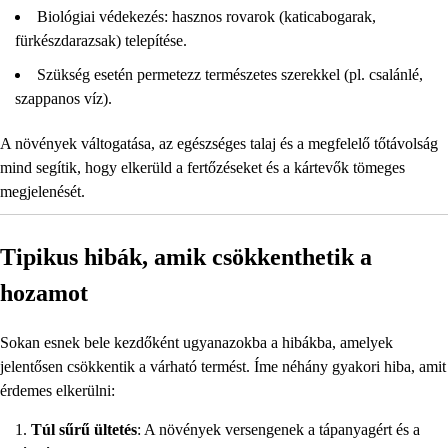
Biológiai védekezés: hasznos rovarok (katicabogarak,
fürkészdarazsak) telepítése.
Szükség esetén permetezz természetes szerekkel (pl. csalánlé,
szappanos víz).
A növények váltogatása, az egészséges talaj és a megfelelő tőtávolság
mind segítik, hogy elkerüld a fertőzéseket és a kártevők tömeges
megjelenését.
Tipikus hibák, amik csökkenthetik a
hozamot
Sokan esnek bele kezdőként ugyanazokba a hibákba, amelyek
jelentősen csökkentik a várható termést. Íme néhány gyakori hiba, amit
érdemes elkerülni:
Túl sűrű ültetés
: A növények versengenek a tápanyagért és a