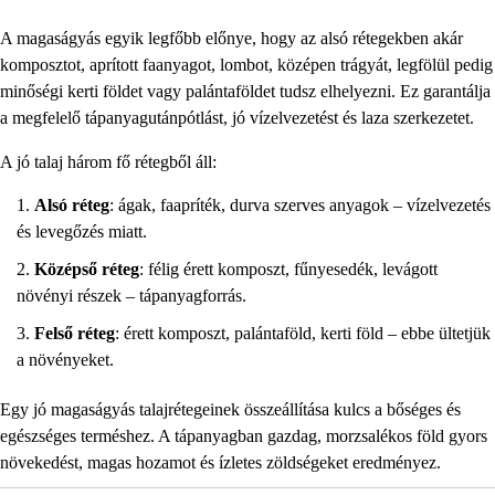
A magaságyás egyik legfőbb előnye, hogy az alsó rétegekben akár
komposztot, aprított faanyagot, lombot, középen trágyát, legfölül pedig
minőségi kerti földet vagy palántaföldet tudsz elhelyezni. Ez garantálja
a megfelelő tápanyagutánpótlást, jó vízelvezetést és laza szerkezetet.
A jó talaj három fő rétegből áll:
Alsó réteg
: ágak, faapríték, durva szerves anyagok – vízelvezetés
és levegőzés miatt.
Középső réteg
: félig érett komposzt, fűnyesedék, levágott
növényi részek – tápanyagforrás.
Felső réteg
: érett komposzt, palántaföld, kerti föld – ebbe ültetjük
a növényeket.
Egy jó magaságyás talajrétegeinek összeállítása kulcs a bőséges és
egészséges terméshez. A tápanyagban gazdag, morzsalékos föld gyors
növekedést, magas hozamot és ízletes zöldségeket eredményez.