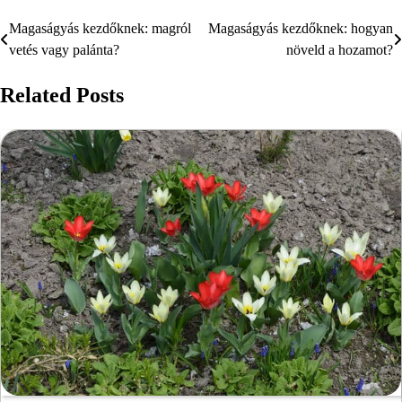
Magaságyás kezdőknek: magról
Magaságyás kezdőknek: hogyan
Bejegyzés
vetés vagy palánta?
növeld a hozamot?
navigáció
Related Posts