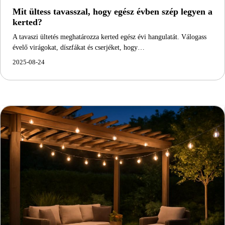
Mit ültess tavasszal, hogy egész évben szép legyen a
kerted?
A tavaszi ültetés meghatározza kerted egész évi hangulatát. Válogass
évelő virágokat, díszfákat és cserjéket, hogy…
2025-08-24