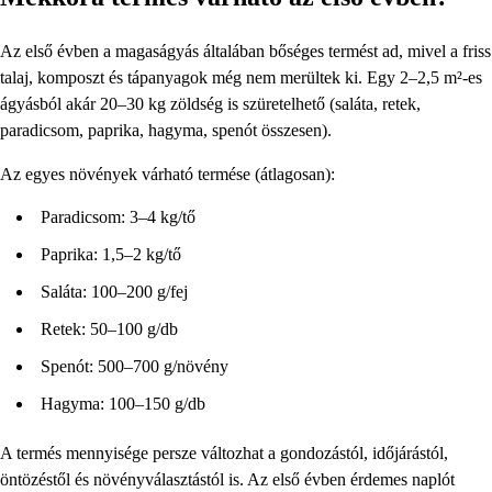
Az első évben a magaságyás általában bőséges termést ad, mivel a friss
talaj, komposzt és tápanyagok még nem merültek ki. Egy 2–2,5 m²-es
ágyásból akár 20–30 kg zöldség is szüretelhető (saláta, retek,
paradicsom, paprika, hagyma, spenót összesen).
Az egyes növények várható termése (átlagosan):
Paradicsom: 3–4 kg/tő
Paprika: 1,5–2 kg/tő
Saláta: 100–200 g/fej
Retek: 50–100 g/db
Spenót: 500–700 g/növény
Hagyma: 100–150 g/db
A termés mennyisége persze változhat a gondozástól, időjárástól,
öntözéstől és növényválasztástól is. Az első évben érdemes naplót