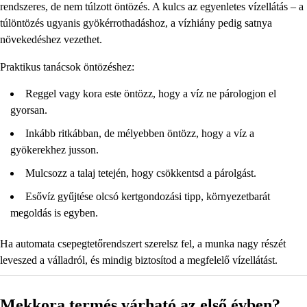
rendszeres, de nem túlzott öntözés. A kulcs az egyenletes vízellátás – a
túlöntözés ugyanis gyökérrothadáshoz, a vízhiány pedig satnya
növekedéshez vezethet.
Praktikus tanácsok öntözéshez:
Reggel vagy kora este öntözz, hogy a víz ne párologjon el
gyorsan.
Inkább ritkábban, de mélyebben öntözz, hogy a víz a
gyökerekhez jusson.
Mulcsozz a talaj tetején, hogy csökkentsd a párolgást.
Esővíz gyűjtése olcsó kertgondozási tipp, környezetbarát
megoldás is egyben.
Ha automata csepegtetőrendszert szerelsz fel, a munka nagy részét
leveszed a válladról, és mindig biztosítod a megfelelő vízellátást.
Mekkora termés várható az első évben?