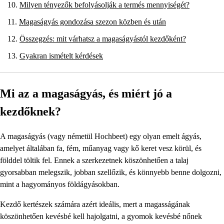
Milyen tényezők befolyásolják a termés mennyiségét?
Magaságyás gondozása szezon közben és után
Összegzés: mit várhatsz a magaságyástól kezdőként?
Gyakran ismételt kérdések
Mi az a magaságyás, és miért jó a
kezdőknek?
A magaságyás (vagy németül Hochbeet) egy olyan emelt ágyás,
amelyet általában fa, fém, műanyag vagy kő keret vesz körül, és
földdel töltik fel. Ennek a szerkezetnek köszönhetően a talaj
gyorsabban melegszik, jobban szellőzik, és könnyebb benne dolgozni,
mint a hagyományos földágyásokban.
Kezdő kertészek számára azért ideális, mert a magasságának
köszönhetően kevésbé kell hajolgatni, a gyomok kevésbé nőnek