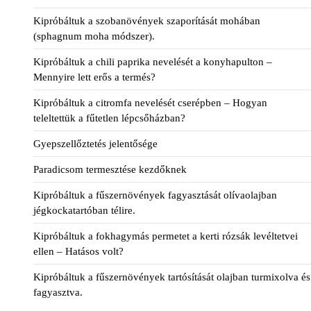
Kipróbáltuk a szobanövények szaporítását mohában
(sphagnum moha módszer).
Kipróbáltuk a chili paprika nevelését a konyhapulton –
Mennyire lett erős a termés?
Kipróbáltuk a citromfa nevelését cserépben – Hogyan
teleltettük a fűtetlen lépcsőházban?
Gyepszellőztetés jelentősége
Paradicsom termesztése kezdőknek
Kipróbáltuk a fűszernövények fagyasztását olívaolajban
jégkockatartóban télire.
Kipróbáltuk a fokhagymás permetet a kerti rózsák levéltetvei
ellen – Hatásos volt?
Kipróbáltuk a fűszernövények tartósítását olajban turmixolva és
fagyasztva.