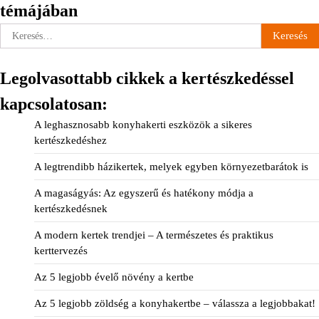
témájában
Keresés:
Legolvasottabb cikkek a kertészkedéssel
kapcsolatosan:
A leghasznosabb konyhakerti eszközök a sikeres
kertészkedéshez
A legtrendibb házikertek, melyek egyben környezetbarátok is
A magaságyás: Az egyszerű és hatékony módja a
kertészkedésnek
A modern kertek trendjei – A természetes és praktikus
kerttervezés
Az 5 legjobb évelő növény a kertbe
Az 5 legjobb zöldség a konyhakertbe – válassza a legjobbakat!