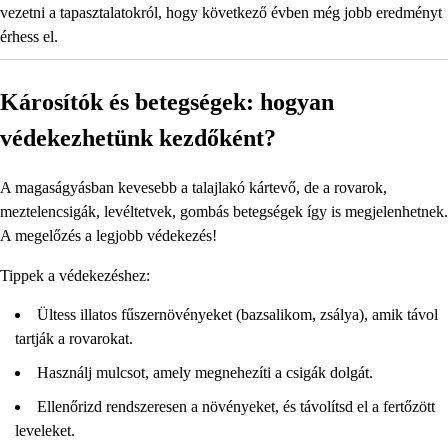
vezetni a tapasztalatokról, hogy következő évben még jobb eredményt
érhess el.
Károsítók és betegségek: hogyan
védekezhetünk kezdőként?
A magaságyásban kevesebb a talajlakó kártevő, de a rovarok,
meztelencsigák, levéltetvek, gombás betegségek így is megjelenhetnek.
A megelőzés a legjobb védekezés!
Tippek a védekezéshez:
Ültess illatos fűszernövényeket (bazsalikom, zsálya), amik távol
tartják a rovarokat.
Használj mulcsot, amely megnehezíti a csigák dolgát.
Ellenőrizd rendszeresen a növényeket, és távolítsd el a fertőzött
leveleket.