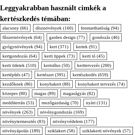
Leggyakrabban használt cimkék a
kertészkedés témában:
alacsony
(66)
dísznövények
(160)
fenntarthatóság
(94)
fűszernövények
(64)
garden design
(77)
gondozás
(46)
gyógynövények
(94)
kert
(371)
kertek
(91)
kertgondozás
(64)
kerti tippek
(73)
kerti tó
(45)
kerti ötletek
(510)
kertstílus
(50)
kerttervezés
(200)
kertépítés
(47)
kertészet
(395)
kertészkedés
(659)
kezdőknek
(86)
konyhakert
(88)
konyhakert tervezés
(74)
közepes
(80)
magas
(89)
magaságyás
(82)
medditerrán
(53)
mezőgazdaság
(70)
nyári
(131)
növények
(263)
növénygondozás
(169)
növénytermesztés
(83)
növényvédelem
(177)
növényápolás
(189)
sziklakert
(58)
sziklakerti növények
(57)