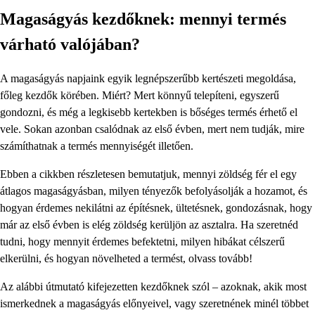
Magaságyás kezdőknek: mennyi termés
várható valójában?
A magaságyás napjaink egyik legnépszerűbb kertészeti megoldása,
főleg kezdők körében. Miért? Mert könnyű telepíteni, egyszerű
gondozni, és még a legkisebb kertekben is bőséges termés érhető el
vele. Sokan azonban csalódnak az első évben, mert nem tudják, mire
számíthatnak a termés mennyiségét illetően.
Ebben a cikkben részletesen bemutatjuk, mennyi zöldség fér el egy
átlagos magaságyásban, milyen tényezők befolyásolják a hozamot, és
hogyan érdemes nekilátni az építésnek, ültetésnek, gondozásnak, hogy
már az első évben is elég zöldség kerüljön az asztalra. Ha szeretnéd
tudni, hogy mennyit érdemes befektetni, milyen hibákat célszerű
elkerülni, és hogyan növelheted a termést, olvass tovább!
Az alábbi útmutató kifejezetten kezdőknek szól – azoknak, akik most
ismerkednek a magaságyás előnyeivel, vagy szeretnének minél többet