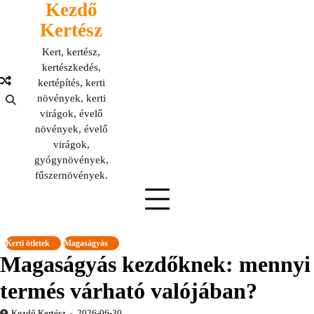
Kezdő
Skip
to
Kertész
content
Kert, kertész,
kertészkedés,
kertépítés, kerti
növények, kerti
virágok, évelő
növények, évelő
virágok,
gyógynövények,
fűszernövények.
Kerti ötletek
Magaságyás
Magaságyás kezdőknek: mennyi
termés várható valójában?
Kezdő Kertész
2026-06-30