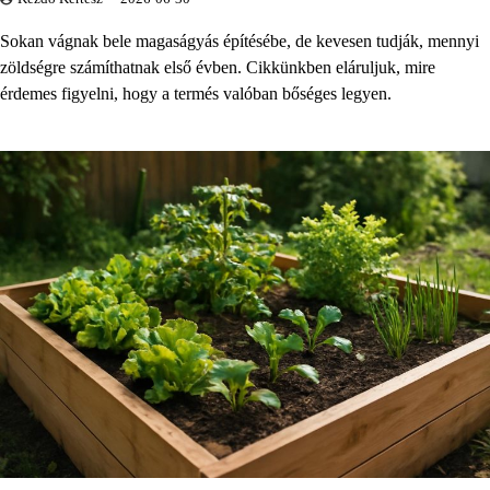
Sokan vágnak bele magaságyás építésébe, de kevesen tudják, mennyi
zöldségre számíthatnak első évben. Cikkünkben eláruljuk, mire
érdemes figyelni, hogy a termés valóban bőséges legyen.