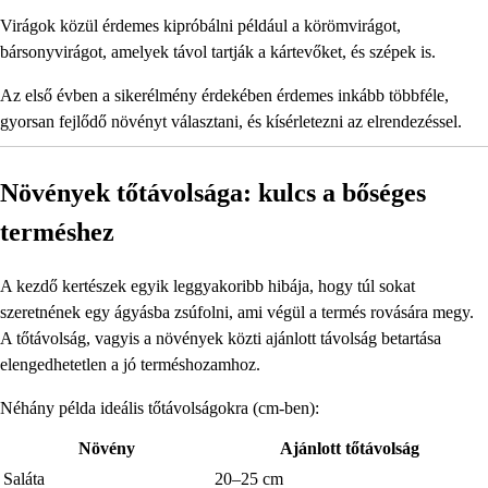
Virágok közül érdemes kipróbálni például a körömvirágot,
bársonyvirágot, amelyek távol tartják a kártevőket, és szépek is.
Az első évben a sikerélmény érdekében érdemes inkább többféle,
gyorsan fejlődő növényt választani, és kísérletezni az elrendezéssel.
Növények tőtávolsága: kulcs a bőséges
terméshez
A kezdő kertészek egyik leggyakoribb hibája, hogy túl sokat
szeretnének egy ágyásba zsúfolni, ami végül a termés rovására megy.
A tőtávolság, vagyis a növények közti ajánlott távolság betartása
elengedhetetlen a jó terméshozamhoz.
Néhány példa ideális tőtávolságokra (cm-ben):
Növény
Ajánlott tőtávolság
Saláta
20–25 cm