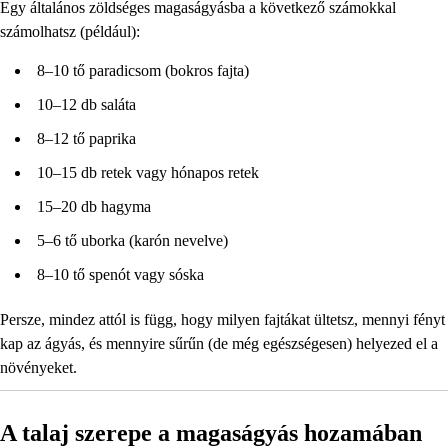
Egy általános zöldséges magaságyásba a következő számokkal
számolhatsz (például):
8–10 tő paradicsom (bokros fajta)
10–12 db saláta
8–12 tő paprika
10–15 db retek vagy hónapos retek
15–20 db hagyma
5–6 tő uborka (karón nevelve)
8–10 tő spenót vagy sóska
Persze, mindez attól is függ, hogy milyen fajtákat ültetsz, mennyi fényt
kap az ágyás, és mennyire sűrűn (de még egészségesen) helyezed el a
növényeket.
A talaj szerepe a magaságyás hozamában