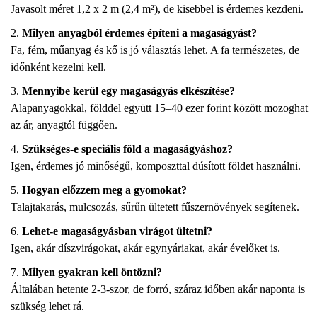
Javasolt méret 1,2 x 2 m (2,4 m²), de kisebbel is érdemes kezdeni.
Milyen anyagból érdemes építeni a magaságyást?
Fa, fém, műanyag és kő is jó választás lehet. A fa természetes, de
időnként kezelni kell.
Mennyibe kerül egy magaságyás elkészítése?
Alapanyagokkal, földdel együtt 15–40 ezer forint között mozoghat
az ár, anyagtól függően.
Szükséges-e speciális föld a magaságyáshoz?
Igen, érdemes jó minőségű, komposzttal dúsított földet használni.
Hogyan előzzem meg a gyomokat?
Talajtakarás, mulcsozás, sűrűn ültetett fűszernövények segítenek.
Lehet-e magaságyásban virágot ültetni?
Igen, akár díszvirágokat, akár egynyáriakat, akár évelőket is.
Milyen gyakran kell öntözni?
Általában hetente 2-3-szor, de forró, száraz időben akár naponta is
szükség lehet rá.