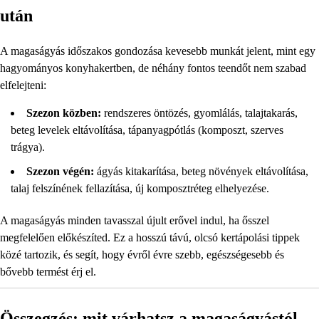
után
A magaságyás időszakos gondozása kevesebb munkát jelent, mint egy
hagyományos konyhakertben, de néhány fontos teendőt nem szabad
elfelejteni:
Szezon közben:
rendszeres öntözés, gyomlálás, talajtakarás,
beteg levelek eltávolítása, tápanyagpótlás (komposzt, szerves
trágya).
Szezon végén:
ágyás kitakarítása, beteg növények eltávolítása,
talaj felszínének fellazítása, új komposztréteg elhelyezése.
A magaságyás minden tavasszal újult erővel indul, ha ősszel
megfelelően előkészíted. Ez a hosszú távú, olcsó kertápolási tippek
közé tartozik, és segít, hogy évről évre szebb, egészségesebb és
bővebb termést érj el.
Összegzés: mit várhatsz a magaságyástól