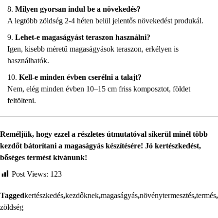
Milyen gyorsan indul be a növekedés?
A legtöbb zöldség 2-4 héten belül jelentős növekedést produkál.
Lehet-e magaságyást teraszon használni?
Igen, kisebb méretű magaságyások teraszon, erkélyen is
használhatók.
Kell-e minden évben cserélni a talajt?
Nem, elég minden évben 10–15 cm friss komposztot, földet
feltölteni.
Reméljük, hogy ezzel a részletes útmutatóval sikerül minél több
kezdőt bátorítani a magaságyás készítésére! Jó kertészkedést,
bőséges termést kívánunk!
Post Views:
123
Tagged
kertészkedés
,
kezdőknek
,
magaságyás
,
növénytermesztés
,
termés
,
zöldség