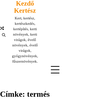
Kezdő
Skip
to
Kertész
content
Kert, kertész,
kertészkedés,
kertépítés, kerti
növények, kerti
virágok, évelő
növények, évelő
virágok,
gyógynövények,
fűszernövények.
Címke:
termés