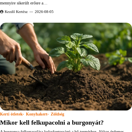
mennyire sikerült erősre a…
Kezdő Kertész
2026-08-05
Kerti ötletek
Konyhakert
Zöldség
Mikor kell felkupacolni a burgonyát?
A burgonya felkupacolása kulcsfontosságú a bő terméshez. Akkor érdemes