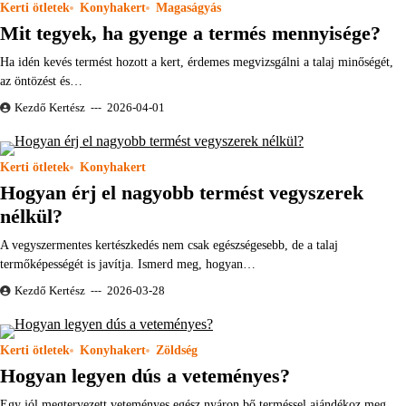
Kerti ötletek
Konyhakert
Magaságyás
Mit tegyek, ha gyenge a termés mennyisége?
Ha idén kevés termést hozott a kert, érdemes megvizsgálni a talaj minőségét,
az öntözést és…
Kezdő Kertész
2026-04-01
Kerti ötletek
Konyhakert
Hogyan érj el nagyobb termést vegyszerek
nélkül?
A vegyszermentes kertészkedés nem csak egészségesebb, de a talaj
termőképességét is javítja. Ismerd meg, hogyan…
Kezdő Kertész
2026-03-28
Kerti ötletek
Konyhakert
Zöldség
Hogyan legyen dús a veteményes?
Egy jól megtervezett veteményes egész nyáron bő terméssel ajándékoz meg.