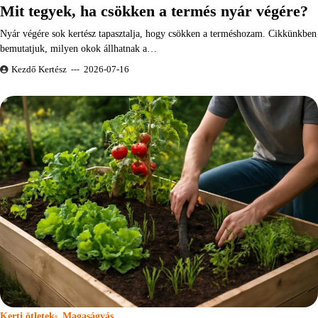
Mit tegyek, ha csökken a termés nyár végére?
Nyár végére sok kertész tapasztalja, hogy csökken a terméshozam. Cikkünkben
bemutatjuk, milyen okok állhatnak a…
Kezdő Kertész
2026-07-16
Kerti ötletek
Magaságyás