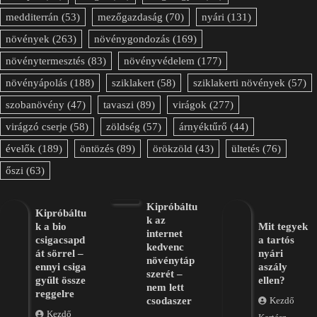
medditerrán
(53)
mezőgazdaság
(70)
nyári
(131)
növények
(263)
növénygondozás
(169)
növénytermesztés
(83)
növényvédelem
(177)
növényápolás
(188)
sziklakert
(58)
sziklakerti növények
(57)
szobanövény
(47)
tavaszi
(89)
virágok
(277)
virágzó cserje
(58)
zöldség
(57)
árnyéktűrő
(44)
évelők
(189)
öntözés
(89)
örökzöld
(43)
ültetés
(76)
őszi
(63)
Kipróbáltu
Kipróbáltu
k az
k a bio
Mit tegyek
internet
csigacsapd
a tartós
kedvenc
át sörrel –
nyári
növénytáp
ennyi csiga
aszály
szerét –
gyűlt össze
ellen?
nem lett
reggelre
csodaszer
Kezdő
Kezdő