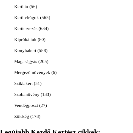
Kerti tó
(56)
Kerti virágok
(565)
Kerttervezés
(634)
Kipróbáltuk
(80)
Konyhakert
(588)
Magaságyás
(205)
Mérgező növények
(6)
Sziklakert
(51)
Szobanövény
(133)
Vendégposzt
(27)
Zöldség
(178)
Legújabb Kezdő Kertész cikkek: