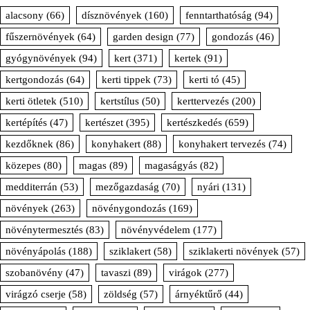
alacsony
(66)
dísznövények
(160)
fenntarthatóság
(94)
fűszernövények
(64)
garden design
(77)
gondozás
(46)
gyógynövények
(94)
kert
(371)
kertek
(91)
kertgondozás
(64)
kerti tippek
(73)
kerti tó
(45)
kerti ötletek
(510)
kertstílus
(50)
kerttervezés
(200)
kertépítés
(47)
kertészet
(395)
kertészkedés
(659)
kezdőknek
(86)
konyhakert
(88)
konyhakert tervezés
(74)
közepes
(80)
magas
(89)
magaságyás
(82)
medditerrán
(53)
mezőgazdaság
(70)
nyári
(131)
növények
(263)
növénygondozás
(169)
növénytermesztés
(83)
növényvédelem
(177)
növényápolás
(188)
sziklakert
(58)
sziklakerti növények
(57)
szobanövény
(47)
tavaszi
(89)
virágok
(277)
virágzó cserje
(58)
zöldség
(57)
árnyéktűrő
(44)