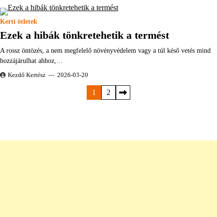
Kerti ötletek
Ezek a hibák tönkretehetik a termést
A rossz öntözés, a nem megfelelő növényvédelem vagy a túl késő vetés mind
hozzájárulhat ahhoz,…
Kezdő Kertész
2026-03-20
Bejegyzések
1
2
lapozása