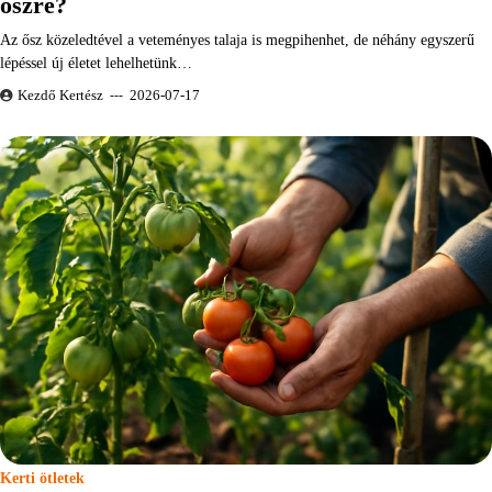
őszre?
Az ősz közeledtével a veteményes talaja is megpihenhet, de néhány egyszerű
lépéssel új életet lehelhetünk…
Kezdő Kertész
2026-07-17
Kerti ötletek