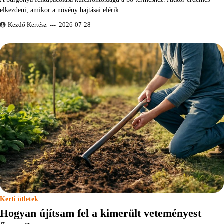
elkezdeni, amikor a növény hajtásai elérik…
Kezdő Kertész
2026-07-28
Kerti ötletek
Hogyan újítsam fel a kimerült veteményest