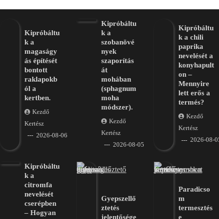
Kipróbáltu
Kipróbáltu
Kipróbáltu
k a
k a chili
k a
szobanövé
paprika
magaságy
nyek
nevelését a
ás építését
szaporítás
konyhapult
bontott
át
on –
raklapokb
mohában
Mennyire
ól a
(sphagnum
lett erős a
kertben.
moha
termés?
módszer).
Kezdő
Kezdő
Kezdő
Kertész
Kertész
Kertész
2026-08-06
2026-08-0
2026-08-05
Kipróbáltu
k a
citromfa
Paradicso
nevelését
Gyepszellő
m
cserépben
ztetés
termesztés
– Hogyan
jelentősége
e