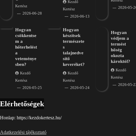
Kertész
Kezdő
Kertész
2026-05-2
Kertész
2026-06-28
2026-06-13
Hogyan
Hogyan
Hogyan
csökkentse
készítsek
védjem a
m a
természete
termést
hőterhelést
s
hőség
a
talajnedve
okozta
veteménye
sítő
károktól?
sben?
keveréket?
Kezdő
Kezdő
Kezdő
Kertész
Kertész
Kertész
2026-05-2
2026-05-25
2026-05-24
Elérhetőségek
Honlap: https://kezdokertesz.hu/
Adatkezelési tájékoztató