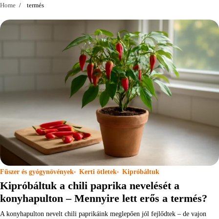
Home
termés
Fűszer és gyógynövények
Kerti ötletek
Kipróbáltuk
Kipróbáltuk a chili paprika nevelését a
konyhapulton – Mennyire lett erős a termés?
A konyhapulton nevelt chili paprikáink meglepően jól fejlődtek – de vajon