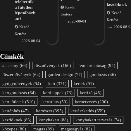
teleltettük
kezdőknek
a fűtetlen
Kezdő
lépcsőházb
Kezdő
Kertész
an?
Kertész
2026-08-04
Kezdő
2026-08-0
Kertész
2026-08-04
Címkék
alacsony
(66)
dísznövények
(160)
fenntarthatóság
(94)
fűszernövények
(64)
garden design
(77)
gondozás
(46)
gyógynövények
(94)
kert
(371)
kertek
(91)
kertgondozás
(64)
kerti tippek
(73)
kerti tó
(45)
kerti ötletek
(510)
kertstílus
(50)
kerttervezés
(200)
kertépítés
(47)
kertészet
(395)
kertészkedés
(659)
kezdőknek
(86)
konyhakert
(88)
konyhakert tervezés
(74)
közepes
(80)
magas
(89)
magaságyás
(82)