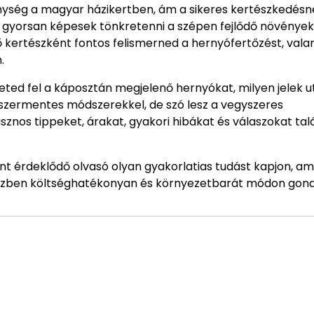
ység a magyar házikertben, ám a sikeres kertészkedésn
vők gyorsan képesek tönkretenni a szépen fejlődő növények
 kertészként fontos felismerned a hernyófertőzést, vala
.
ted fel a káposztán megjelenő hernyókat, milyen jelek u
yszermentes módszerekkel, de szó lesz a vegyszeres
znos tippeket, árakat, gyakori hibákat és válaszokat talá
nt érdeklődő olvasó olyan gyakorlatias tudást kapjon, am
iközben költséghatékonyan és környezetbarát módon gon