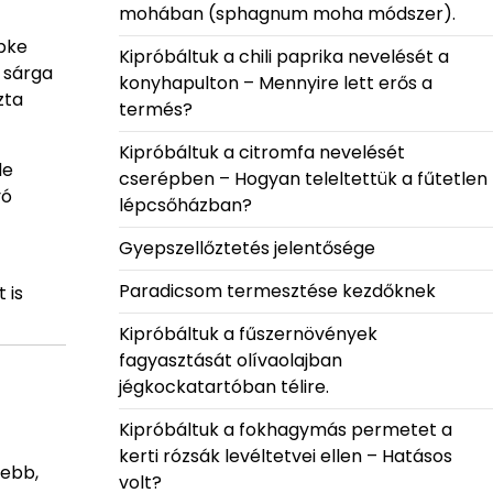
mohában (sphagnum moha módszer).
epke
Kipróbáltuk a chili paprika nevelését a
y sárga
konyhapulton – Mennyire lett erős a
zta
termés?
Kipróbáltuk a citromfa nevelését
de
cserépben – Hogyan teleltettük a fűtetlen
yó
lépcsőházban?
Gyepszellőztetés jelentősége
Paradicsom termesztése kezdőknek
 is
Kipróbáltuk a fűszernövények
fagyasztását olívaolajban
jégkockatartóban télire.
Kipróbáltuk a fokhagymás permetet a
kerti rózsák levéltetvei ellen – Hatásos
sebb,
volt?