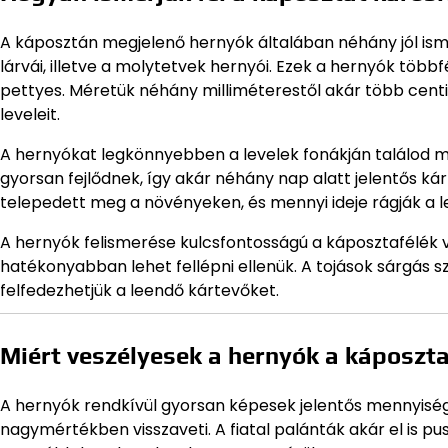
A káposztán megjelenő hernyók általában néhány jól isme
lárvái, illetve a molytetvek hernyói. Ezek a hernyók többf
pettyes. Méretük néhány milliméterestől akár több cent
leveleit.
A hernyókat legkönnyebben a levelek fonákján találod meg,
gyorsan fejlődnek, így akár néhány nap alatt jelentős ká
telepedett meg a növényeken, és mennyi ideje rágják a l
A hernyók felismerése kulcsfontosságú a káposztafélék v
hatékonyabban lehet fellépni ellenük. A tojások sárgás sz
felfedezhetjük a leendő kártevőket.
Miért veszélyesek a hernyók a káposzta
A hernyók rendkívül gyorsan képesek jelentős mennyiségű
nagymértékben visszaveti. A fiatal palánták akár el is p