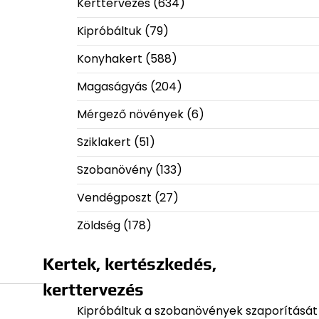
Kerttervezés
(634)
Kipróbáltuk
(79)
Konyhakert
(588)
Magaságyás
(204)
Mérgező növények
(6)
Sziklakert
(51)
Szobanövény
(133)
Vendégposzt
(27)
Zöldség
(178)
Kertek, kertészkedés,
kerttervezés
Kipróbáltuk a szobanövények szaporítását