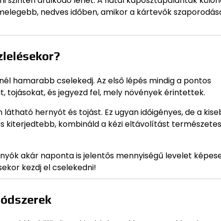
 szintén árulkodó lehet. A fiatal káposztapalánták külö
 melegebb, nedves időben, amikor a kártevők szaporodás
zlelésekor?
inél hamarabb cselekedj. Az első lépés mindig a pontos
 tojásokat, és jegyezd fel, mely növények érintettek.
n látható hernyót és tojást. Ez ugyan időigényes, de a kis
s kiterjedtebb, kombináld a kézi eltávolítást természete
ernyók akár naponta is jelentős mennyiségű levelet képes
sekor kezdj el cselekedni!
módszerek