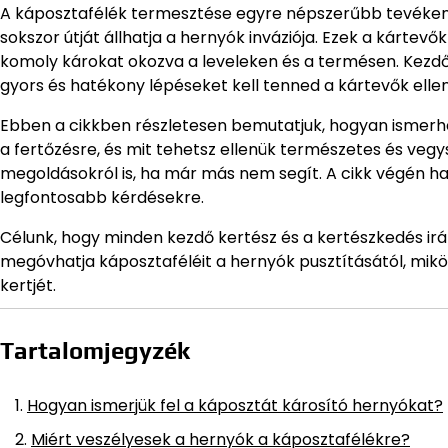
A káposztafélék termesztése egyre népszerűbb tevéken
sokszor útját állhatja a hernyók inváziója. Ezek a kárte
komoly károkat okozva a leveleken és a termésen. Kezdő
gyors és hatékony lépéseket kell tenned a kártevők ellen
Ebben a cikkben részletesen bemutatjuk, hogyan ismerhe
a fertőzésre, és mit tehetsz ellenük természetes és veg
megoldásokról is, ha már más nem segít. A cikk végén has
legfontosabb kérdésekre.
Célunk, hogy minden kezdő kertész és a kertészkedés irá
megóvhatja káposztaféléit a hernyók pusztításától, m
kertjét.
Tartalomjegyzék
Hogyan ismerjük fel a káposztát károsító hernyókat?
Miért veszélyesek a hernyók a káposztafélékre?