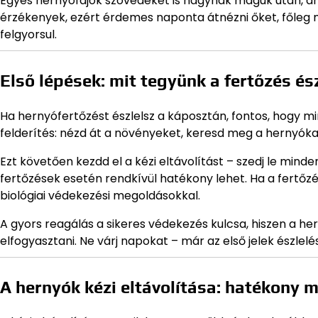
Egyes hernyófajok szövedéket is hagynak maguk után, ami
érzékenyek, ezért érdemes naponta átnézni őket, főleg
felgyorsul.
Első lépések: mit tegyünk a fertőzés és
Ha hernyófertőzést észlelsz a káposztán, fontos, hogy m
felderítés: nézd át a növényeket, keresd meg a hernyókat,
Ezt követően kezdd el a kézi eltávolítást – szedj le minde
fertőzések esetén rendkívül hatékony lehet. Ha a fertőzé
biológiai védekezési megoldásokkal.
A gyors reagálás a sikeres védekezés kulcsa, hiszen a h
elfogyasztani. Ne várj napokat – már az első jelek észlelé
A hernyók kézi eltávolítása: hatékony 