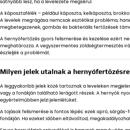
satnyább lesz, ha a levelezete megsérül.
A káposztafélék – például káposzta, kelkáposzta, brokkoli
A levelek megrágása nemcsak esztétikai probléma, hane
megbetegszenek, gombás és bakteriális fertőzések tám
A hernyófertőzés gyors felismerése és kezelése ezért 
meghatározza. A vegyszermentes zöldségtermesztés irán
észleljék a problémát.
Milyen jelek utalnak a hernyófertőzésre
A leggyakoribb jelek közé tartoznak a leveleken megjelen
vagy a fonákján található lerágott részek. A hernyók nyo
egyértelműbben jelzi jelenlétüket.
A tojások felismerése is fontos lépés: ezek apró, sárgás
fonákján. Ha ezeket időben eltávolítod, megakadályozha