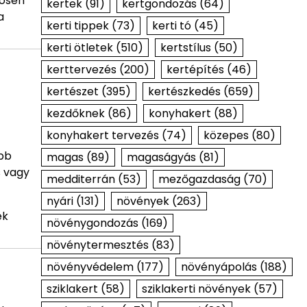
nösen
kertek
(91)
kertgondozás
(64)
a
kerti tippek
(73)
kerti tó
(45)
kerti ötletek
(510)
kertstílus
(50)
kerttervezés
(200)
kertépítés
(46)
kertészet
(395)
kertészkedés
(659)
kezdőknek
(86)
konyhakert
(88)
konyhakert tervezés
(74)
közepes
(80)
ebb
magas
(89)
magaságyás
(81)
s vagy
medditerrán
(53)
mezőgazdaság
(70)
nyári
(131)
növények
(263)
ek
növénygondozás
(169)
növénytermesztés
(83)
növényvédelem
(177)
növényápolás
(188)
sziklakert
(58)
sziklakerti növények
(57)