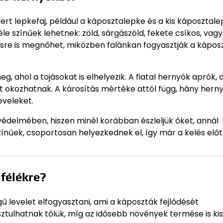
rt lepkefaj, például a káposztalepke és a kis káposztal
éle színűek lehetnek: zöld, sárgászöld, fekete csíkos, vag
isre is megnőhet, miközben falánkan fogyasztják a kápos
 ahol a tojásokat is elhelyezik. A fiatal hernyók aprók, 
rt okozhatnak. A károsítás mértéke attól függ, hány hern
eveleket.
édelmében, hiszen minél korábban észleljük őket, annál
ínűek, csoportosan helyezkednek el, így már a kelés előtt
félékre?
 levelet elfogyasztani, ami a káposzták fejlődését
usztulhatnak tőlük, míg az idősebb növények termése is ki