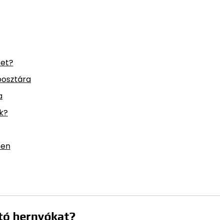
ket?
posztára
a
k?
ben
ító hernyókat?