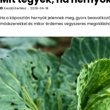
Kezdő Kertész
2026-04-18
Ha a káposztán hernyók jelennek meg, gyors beavatkoz
módszerekkel és mikor érdemes vegyszeres megoldásho