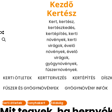
Kezdő
Skip
to
Kertész
content
Kert, kertész,
kertészkedés,
kertépítés, kerti
növények, kerti
virágok, évelő
növények, évelő
virágok,
gyógynövények,
fűszernövények.
KERTI ÖTLETEK
KERTTERVEZÉS
KERTÉPÍTÉS
DÍSZ
FŰSZER ÉS GYÓGYNÖVÉNYEK
GYÓGYNÖVÉNY INFÓK
Kerti ötletek
Konyhakert
Zöldség
Mit tegyek, ha hernyók