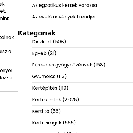
ek
Az egzotikus kertek varázsa
et,
Az évelő növények trendjei
mint
Kategóriák
talnak
Díszkert
(508)
lsz a
Egyéb
(21)
Fűszer és gyógynövények
(158)
ellyel
Gyümölcs
(113)
dozza
Kertépítés
(119)
Kerti ötletek
(2 028)
Kerti tó
(56)
Kerti virágok
(565)