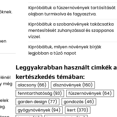
Kipróbáltuk a fűszernövények tartósítását
őknek.
olajban turmixolva és fagyasztva.
Kipróbáltuk a szobanövények takácsatka
mentesítését zuhanyzással és szappanos
vízzel.
ben
Kipróbáltuk, milyen növények bírják
legjobban a tűző napot
Leggyakrabban használt cimkék a
kertészkedés témában:
élénél
ly még
alacsony
(66)
dísznövények
(160)
fenntarthatóság
(93)
fűszernövények
(64)
velek
garden design
(77)
gondozás
(46)
eg.
gyógynövények
(94)
kert
(370)