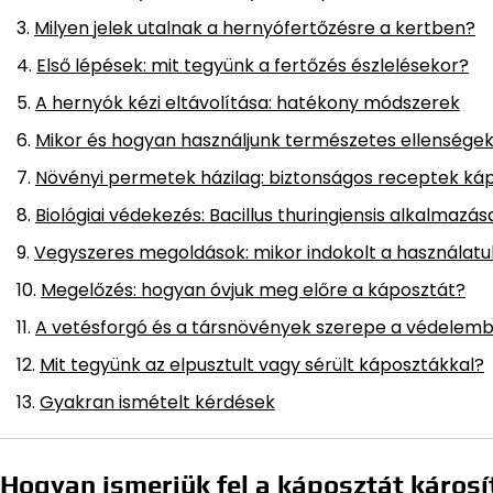
Milyen jelek utalnak a hernyófertőzésre a kertben?
Első lépések: mit tegyünk a fertőzés észlelésekor?
A hernyók kézi eltávolítása: hatékony módszerek
Mikor és hogyan használjunk természetes ellensége
Növényi permetek házilag: biztonságos receptek ká
Biológiai védekezés: Bacillus thuringiensis alkalmazás
Vegyszeres megoldások: mikor indokolt a használatu
Megelőzés: hogyan óvjuk meg előre a káposztát?
A vetésforgó és a társnövények szerepe a védelem
Mit tegyünk az elpusztult vagy sérült káposztákkal?
Gyakran ismételt kérdések
Hogyan ismerjük fel a káposztát káros