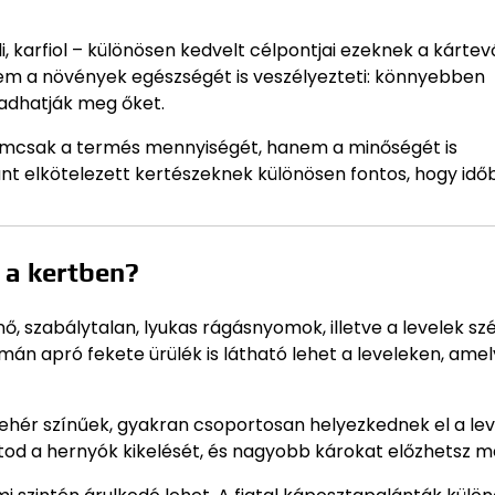
, karfiol – különösen kedvelt célpontjai ezeknek a kártev
m a növények egészségét is veszélyezteti: könnyebben
adhatják meg őket.
nemcsak a termés mennyiségét, hanem a minőségét is
t elkötelezett kertészeknek különösen fontos, hogy idő
 a kertben?
ő, szabálytalan, lyukas rágásnyomok, illetve a levelek sz
mán apró fekete ürülék is látható lehet a leveleken, ame
-fehér színűek, gyakran csoportosan helyezkednek el a le
tod a hernyók kikelését, és nagyobb károkat előzhetsz m