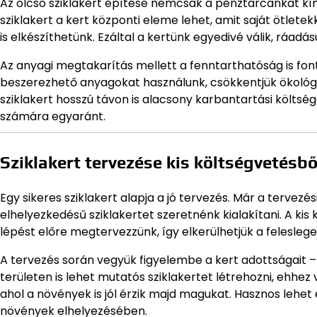
Az olcsó sziklakert építése nemcsak a pénztárcánkat kímé
sziklakert a kert központi eleme lehet, amit saját ötlet
is elkészíthetünk. Ezáltal a kertünk egyedivé válik, ráad
Az anyagi megtakarítás mellett a fenntarthatóság is fon
beszerezhető anyagokat használunk, csökkentjük ökológi
sziklakert hosszú távon is alacsony karbantartási költség
számára egyaránt.
Sziklakert tervezése kis költségvetésbő
Egy sikeres sziklakert alapja a jó tervezés. Már a terve
elhelyezkedésű sziklakertet szeretnénk kialakítani. A k
lépést előre megtervezzünk, így elkerülhetjük a felesleg
A tervezés során vegyük figyelembe a kert adottságait – 
területen is lehet mutatós sziklakertet létrehozni, ehhez v
ahol a növények is jól érzik majd magukat. Hasznos lehet
növények elhelyezésében.