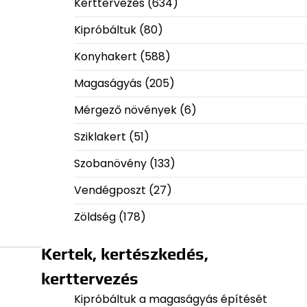
Kerttervezés
(634)
Kipróbáltuk
(80)
Konyhakert
(588)
Magaságyás
(205)
Mérgező növények
(6)
Sziklakert
(51)
Szobanövény
(133)
Vendégposzt
(27)
Zöldség
(178)
Kertek, kertészkedés,
kerttervezés
Kipróbáltuk a magaságyás építését