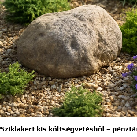
Sziklakert kis költségvetésből – pénz