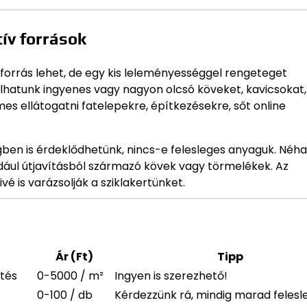
ív források
orrás lehet, de egy kis leleményességgel rengeteget
álhatunk ingyenes vagy nagyon olcsó köveket, kavicsokat,
s ellátogatni fatelepekre, építkezésekre, sőt online
ben is érdeklődhetünk, nincs-e felesleges anyaguk. Néha 
ául útjavításból származó kövek vagy törmelékek. Az
 is varázsolják a sziklakertünket.
Ár (Ft)
Tipp
etés
0-5000 / m²
Ingyen is szerezhető!
0-100 / db
Kérdezzünk rá, mindig marad felesl