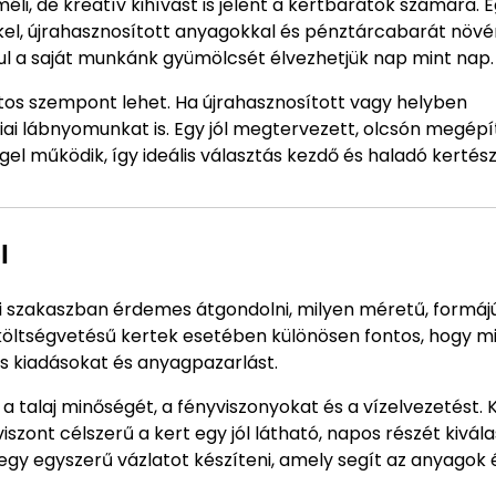
li, de kreatív kihívást is jelent a kertbarátok számára. 
ekkel, újrahasznosított anyagokkal és pénztárcabarát növ
ásul a saját munkánk gyümölcsét élvezhetjük nap mint nap.
tos szempont lehet. Ha újrahasznosított vagy helyben
ai lábnyomunkat is. Egy jól megtervezett, olcsón megépí
gel működik, így ideális választás kezdő és haladó kertés
l
zési szakaszban érdemes átgondolni, milyen méretű, formáj
is költségvetésű kertek esetében különösen fontos, hogy 
es kiadásokat és anyagpazarlást.
a talaj minőségét, a fényviszonyokat és a vízelvezetést. 
iszont célszerű a kert egy jól látható, napos részét kivála
 egy egyszerű vázlatot készíteni, amely segít az anyagok 