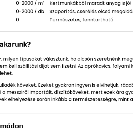
0-2000 / m³
Kertmunkákból maradt anyag is jó!
0-2000 / db
Szaporítás, cserélés olcsó megoldá
0
Természetes, fenntartható
 akarunk?
y, milyen típusokat választunk, ha olcsón szeretnénk megú
m kell szállítási díjat sem fizetni. Az aprókavics, folyami 
lehet.
lladék köveket. Ezeket gyakran ingyen is elvihetjük, ráad
i a messziről importált, díszítőköveket, mert ezek ára gy
vek elhelyezése során inkább a természetességre, mint a
t módon