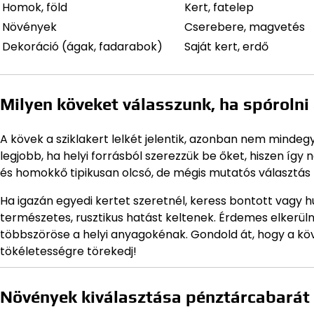
Homok, föld
Kert, fatelep
Növények
Cserebere, magvetés
Dekoráció (ágak, fadarabok)
Saját kert, erdő
Milyen köveket válasszunk, ha spórolni
A kövek a sziklakert lelkét jelentik, azonban nem mindeg
legjobb, ha helyi forrásból szerezzük be őket, hiszen így ne
és homokkő tipikusan olcsó, de mégis mutatós választás 
Ha igazán egyedi kertet szeretnél, keress bontott vagy hu
természetes, rusztikus hatást keltenek. Érdemes elkerüln
többszöröse a helyi anyagokénak. Gondold át, hogy a kö
tökéletességre törekedj!
Növények kiválasztása pénztárcabará