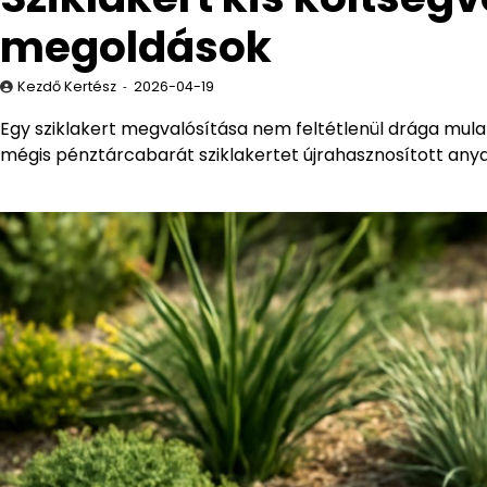
megoldások
Kezdő Kertész
2026-04-19
Egy sziklakert megvalósítása nem feltétlenül drága mulat
mégis pénztárcabarát sziklakertet újrahasznosított anya