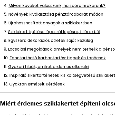
Milyen köveket válasszunk, ha spórolni akarunk?
Növények kiválasztása pénztárcabarát módon
Újrahasznosított anyagok a sziklakertben
Sziklakert építése lépésről lépésre, fillérekből
Egyszerű dekorációs ötletek saját kezűleg
Locsolási megoldások, amelyek nem terhelik a pénzt
Fenntartható karbantartás: tippek és tanácsok
Gyakori hibák, amiket érdemes elkerülni
Inspiráló sikertörténetek kis költségvetésű sziklaker
Gyakran Ismételt Kérdések
Miért érdemes sziklakertet építeni olc