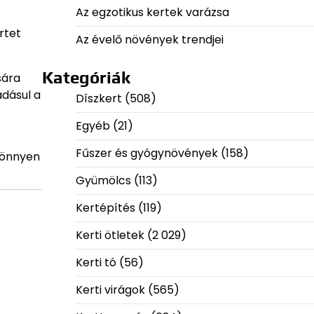
Az egzotikus kertek varázsa
rtet
Az évelő növények trendjei
Kategóriák
sára
adásul a
Díszkert
(508)
Egyéb
(21)
Fűszer és gyógynövények
(158)
 könnyen
Gyümölcs
(113)
Kertépítés
(119)
Kerti ötletek
(2 029)
Kerti tó
(56)
Kerti virágok
(565)