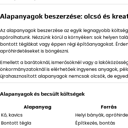
Alapanyagok beszerzése: olcsó és kreat
Az alapanyagok beszerzése az egyik legnagyobb költségf
spórolhatunk. Nézzünk körül a környéken: sok helyen tal
bontott téglákat vagy éppen régi építőanyagokat. Érdeme
apróhirdetéseket is böngészni.
Emellett a barátoknál, ismerősöknél vagy a lakóközösség
önkormányzatoknál is elérhetőek ingyenes anyagok, péld
újrahasznosított alapanyagok nemcsak olcsók, de egyedivé
Alapanyagok és becsült költségek
Alapanyag
Forrás
Kő, kavics
Helyi bányák, apróhird
Bontott tégla
Építkezés, bontás