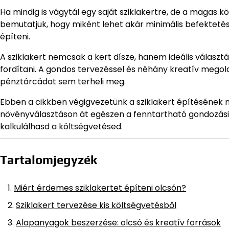
Ha mindig is vágytál egy saját sziklakertre, de a magas k
bemutatjuk, hogy miként lehet akár minimális befektetéss
építeni.
A sziklakert nemcsak a kert dísze, hanem ideális választá
fordítani. A gondos tervezéssel és néhány kreatív megoldá
pénztárcádat sem terheli meg.
Ebben a cikkben végigvezetünk a sziklakert építésének 
növényválasztáson át egészen a fenntartható gondozásig.
kalkulálhasd a költségvetésed.
Tartalomjegyzék
Miért érdemes sziklakertet építeni olcsón?
Sziklakert tervezése kis költségvetésből
Alapanyagok beszerzése: olcsó és kreatív források