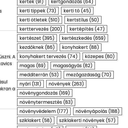
kertek
(91)
kertgondozás
(64)
kerti tippek
(73)
kerti tó
(45)
s
kerti ötletek
(510)
kertstílus
(50)
kerttervezés
(200)
kertépítés
(47)
kertészet
(395)
kertészkedés
(659)
kezdőknek
(86)
konyhakert
(88)
konyhakert tervezés
(74)
közepes
(80)
szni. A
kavics
magas
(89)
magaságyás
(82)
medditerrán
(53)
mezőgazdaság
(70)
ásul
nyári
(131)
növények
(263)
akran a
növénygondozás
(169)
növénytermesztés
(83)
növényvédelem
(177)
növényápolás
(188)
sziklakert
(58)
sziklakerti növények
(57)