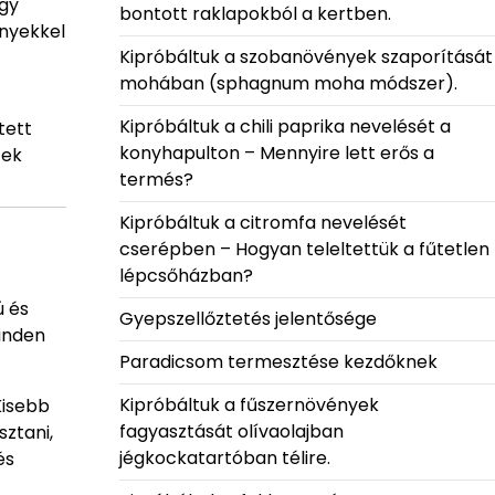
Egy
bontott raklapokból a kertben.
ényekkel
Kipróbáltuk a szobanövények szaporítását
mohában (sphagnum moha módszer).
Kipróbáltuk a chili paprika nevelését a
tett
konyhapulton – Mennyire lett erős a
zek
termés?
Kipróbáltuk a citromfa nevelését
cserépben – Hogyan teleltettük a fűtetlen
lépcsőházban?
ú és
Gyepszellőztetés jelentősége
minden
Paradicsom termesztése kezdőknek
Kipróbáltuk a fűszernövények
Kisebb
fagyasztását olívaolajban
sztani,
jégkockatartóban télire.
és