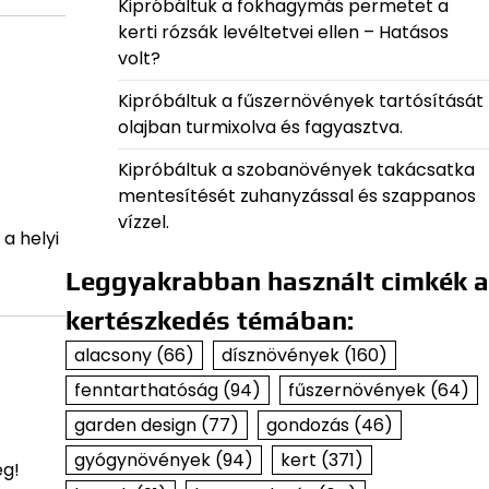
Kipróbáltuk a fokhagymás permetet a
kerti rózsák levéltetvei ellen – Hatásos
volt?
Kipróbáltuk a fűszernövények tartósítását
olajban turmixolva és fagyasztva.
Kipróbáltuk a szobanövények takácsatka
mentesítését zuhanyzással és szappanos
vízzel.
a helyi
Leggyakrabban használt cimkék a
kertészkedés témában:
alacsony
(66)
dísznövények
(160)
fenntarthatóság
(94)
fűszernövények
(64)
garden design
(77)
gondozás
(46)
gyógynövények
(94)
kert
(371)
eg!