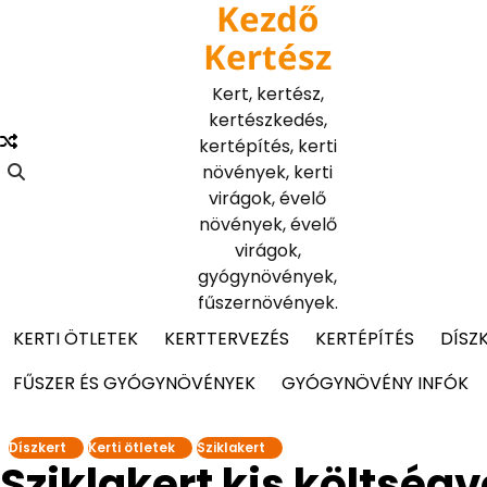
Kezdő
Skip
to
Kertész
content
Kert, kertész,
kertészkedés,
kertépítés, kerti
növények, kerti
virágok, évelő
növények, évelő
virágok,
gyógynövények,
fűszernövények.
KERTI ÖTLETEK
KERTTERVEZÉS
KERTÉPÍTÉS
DÍSZ
FŰSZER ÉS GYÓGYNÖVÉNYEK
GYÓGYNÖVÉNY INFÓK
Díszkert
Kerti ötletek
Sziklakert
Sziklakert kis költség