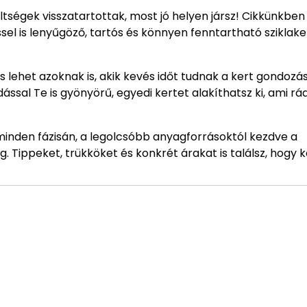
öltségek visszatartottak, most jó helyen jársz! Cikkünkben
el is lenyűgöző, tartós és könnyen fenntartható sziklake
s lehet azoknak is, akik kevés időt tudnak a kert gondozá
ssal Te is gyönyörű, egyedi kertet alakíthatsz ki, ami rá
minden fázisán, a legolcsóbb anyagforrásoktól kezdve a
 Tippeket, trükköket és konkrét árakat is találsz, hogy