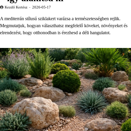
Kezdő Kertész
2026-05-17
A mediterrán stílusú sziklakert varázsa a természetességben rejlik.
Megmutatjuk, hogyan választhatsz megfelelő köveket, növényeket és
elrendezést, hogy otthonodban is érezhesd a déli hangulatot.