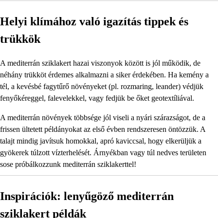
Helyi klímához való igazítás tippek és
trükkök
A mediterrán sziklakert hazai viszonyok között is jól működik, de
néhány trükköt érdemes alkalmazni a siker érdekében. Ha kemény a
tél, a kevésbé fagytűrő növényeket (pl. rozmaring, leander) védjük
fenyőkéreggel, falevelekkel, vagy fedjük be őket geotextíliával.
A mediterrán növények többsége jól viseli a nyári szárazságot, de a
frissen ültetett példányokat az első évben rendszeresen öntözzük. A
talajt mindig javítsuk homokkal, apró kaviccsal, hogy elkerüljük a
gyökerek túlzott vízterhelését. Árnyékban vagy túl nedves területen
sose próbálkozzunk mediterrán sziklakerttel!
Inspirációk: lenyűgöző mediterrán
sziklakert példák