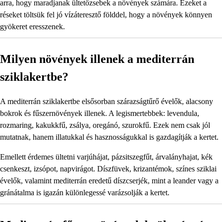
arra, hogy maradjanak ültetőzsebek a növények számára. Ezeket a
réseket töltsük fel jó vízáteresztő földdel, hogy a növények könnyen
gyökeret eresszenek.
Milyen növények illenek a mediterrán
sziklakertbe?
A mediterrán sziklakertbe elsősorban szárazságtűrő évelők, alacsony
bokrok és fűszernövények illenek. A legismertebbek: levendula,
rozmaring, kakukkfű, zsálya, oregánó, szurokfű. Ezek nem csak jól
mutatnak, hanem illatukkal és hasznosságukkal is gazdagítják a kertet.
Emellett érdemes ültetni varjúhájat, pázsitszegfűt, árvalányhajat, kék
csenkeszt, izsópot, napvirágot. Díszfüvek, krizantémok, színes sziklai
évelők, valamint mediterrán eredetű díszcserjék, mint a leander vagy a
gránátalma is igazán különlegessé varázsolják a kertet.