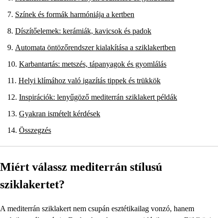
Színek és formák harmóniája a kertben
Díszítőelemek: kerámiák, kavicsok és padok
Automata öntözőrendszer kialakítása a sziklakertben
Karbantartás: metszés, tápanyagok és gyomlálás
Helyi klímához való igazítás tippek és trükkök
Inspirációk: lenyűgöző mediterrán sziklakert példák
Gyakran ismételt kérdések
Összegzés
Miért válassz mediterrán stílusú
sziklakertet?
A mediterrán sziklakert nem csupán esztétikailag vonzó, hanem