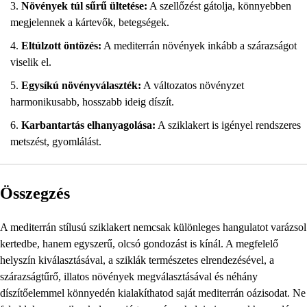
Növények túl sűrű ültetése:
A szellőzést gátolja, könnyebben
megjelennek a kártevők, betegségek.
Eltúlzott öntözés:
A mediterrán növények inkább a szárazságot
viselik el.
Egysíkú növényválaszték:
A változatos növényzet
harmonikusabb, hosszabb ideig díszít.
Karbantartás elhanyagolása:
A sziklakert is igényel rendszeres
metszést, gyomlálást.
Összegzés
A mediterrán stílusú sziklakert nemcsak különleges hangulatot varázsol
kertedbe, hanem egyszerű, olcsó gondozást is kínál. A megfelelő
helyszín kiválasztásával, a sziklák természetes elrendezésével, a
szárazságtűrő, illatos növények megválasztásával és néhány
díszítőelemmel könnyedén kialakíthatod saját mediterrán oázisodat. Ne