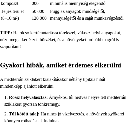
komposzt
000
minimális mennyiség elegendő
Teljes terület
50 000–
Függ az anyagok minőségétől,
(8–10 m²)
120 000
mennyiségétől és a saját munkavégzéstől
TIPP:
Ha olcsó kertfenntartásra törekszel, válassz helyi anyagokat,
nézd meg a kertészeti börzéket, és a növényeket próbáld magról is
szaporítani!
Gyakori hibák, amiket érdemes elkerülni
A mediterrán sziklakert kialakításakor néhány tipikus hibát
mindenképp ajánlott elkerülni:
Rossz helyválasztás:
Árnyékos, túl nedves helyre tett mediterrán
sziklakert gyorsan tönkremegy.
Túl kötött talaj:
Ha nincs jó vízelvezetés, a növények gyökerei
könnyen rothadásnak indulnak.