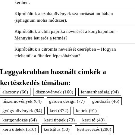
kertben.
Kipróbáltuk a szobanövények szaporítását mohában
(sphagnum moha módszer).
Kipróbáltuk a chili paprika nevelését a konyhapulton –
Mennyire lett erős a termés?
Kipróbáltuk a citromfa nevelését cserépben – Hogyan
teleltettük a fűtetlen lépcsőházban?
Leggyakrabban használt cimkék a
kertészkedés témában:
alacsony
(66)
dísznövények
(160)
fenntarthatóság
(94)
fűszernövények
(64)
garden design
(77)
gondozás
(46)
gyógynövények
(94)
kert
(372)
kertek
(91)
kertgondozás
(64)
kerti tippek
(73)
kerti tó
(49)
kerti ötletek
(510)
kertstílus
(50)
kerttervezés
(200)