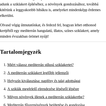
adunk a sziklakert építéséhez, a növények gondozásához, továbbá
kitérünk a leggyakoribb hibákra is, amelyeket mindenképp érdemes
elkerülni.
Olvasd végig útmutatónkat, és fedezd fel, hogyan lehet otthonod
kertjéből egy mediterrán hangulatú, illatos, színes sziklakert, amely
minden évszakban örömet nyújt!
Tartalomjegyzék
Miért válassz mediterrán stílusú sziklakertet?
A mediterrán sziklakert legfőbb jellemzői
Helyszín kiválasztása: napfény és talaj adottságai
A sziklák megfelelő elrendezése lépésről lépésre
Milyen növények illenek a mediterrán sziklakertbe?
Mediterrán fűszernövények beültetése és gondozása