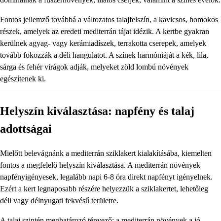
Fontos jellemző továbbá a változatos talajfelszín, a kavicsos, homokos
részek, amelyek az eredeti mediterrán tájat idézik. A kertbe gyakran
kerülnek agyag- vagy kerámiadíszek, terrakotta cserepek, amelyek
tovább fokozzák a déli hangulatot. A színek harmóniáját a kék, lila,
sárga és fehér virágok adják, melyeket zöld lombú növények
egészítenek ki.
Helyszín kiválasztása: napfény és talaj
adottságai
Mielőtt belevágnánk a mediterrán sziklakert kialakításába, kiemelten
fontos a megfelelő helyszín kiválasztása. A mediterrán növények
napfényigényesek, legalább napi 6-8 óra direkt napfényt igényelnek.
Ezért a kert legnaposabb részére helyezzük a sziklakertet, lehetőleg
déli vagy délnyugati fekvésű területre.
A talaj szintén meghatározó tényező: a mediterrán növények a jó