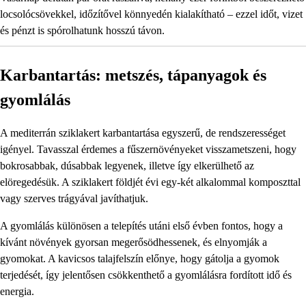
locsolócsövekkel, időzítővel könnyedén kialakítható – ezzel időt, vizet
és pénzt is spórolhatunk hosszú távon.
Karbantartás: metszés, tápanyagok és
gyomlálás
A mediterrán sziklakert karbantartása egyszerű, de rendszerességet
igényel. Tavasszal érdemes a fűszernövényeket visszametszeni, hogy
bokrosabbak, dúsabbak legyenek, illetve így elkerülhető az
elöregedésük. A sziklakert földjét évi egy-két alkalommal komposzttal
vagy szerves trágyával javíthatjuk.
A gyomlálás különösen a telepítés utáni első évben fontos, hogy a
kívánt növények gyorsan megerősödhessenek, és elnyomják a
gyomokat. A kavicsos talajfelszín előnye, hogy gátolja a gyomok
terjedését, így jelentősen csökkenthető a gyomlálásra fordított idő és
energia.