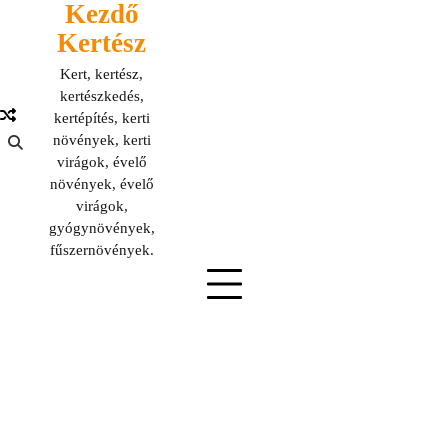
Kezdő
Skip
to
Kertész
content
Kert, kertész,
kertészkedés,
kertépítés, kerti
növények, kerti
virágok, évelő
növények, évelő
virágok,
gyógynövények,
fűszernövények.