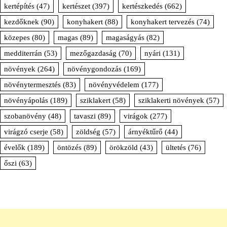
kertépítés
(47)
kertészet
(397)
kertészkedés
(662)
kezdőknek
(90)
konyhakert
(88)
konyhakert tervezés
(74)
közepes
(80)
magas
(89)
magaságyás
(82)
medditerrán
(53)
mezőgazdaság
(70)
nyári
(131)
növények
(264)
növénygondozás
(169)
növénytermesztés
(83)
növényvédelem
(177)
növényápolás
(189)
sziklakert
(58)
sziklakerti növények
(57)
szobanövény
(48)
tavaszi
(89)
virágok
(277)
virágzó cserje
(58)
zöldség
(57)
árnyéktűrő
(44)
évelők
(189)
öntözés
(89)
örökzöld
(43)
ültetés
(76)
őszi
(63)