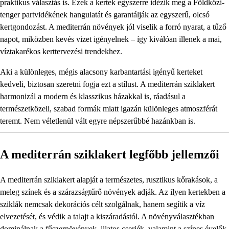
praktikus választás is. Ezek a kertek egyszerre idézik meg a Földközi-
tenger partvidékének hangulatát és garantálják az egyszerű, olcsó
kertgondozást. A mediterrán növények jól viselik a forró nyarat, a tűző
napot, miközben kevés vizet igényelnek – így kiválóan illenek a mai,
víztakarékos kerttervezési trendekhez.
Aki a különleges, mégis alacsony karbantartási igényű kerteket
kedveli, biztosan szeretni fogja ezt a stílust. A mediterrán sziklakert
harmonizál a modern és klasszikus házakkal is, ráadásul a
természetközeli, szabad formák miatt igazán különleges atmoszférát
teremt. Nem véletlenül vált egyre népszerűbbé hazánkban is.
A mediterrán sziklakert legfőbb jellemzői
A mediterrán sziklakert alapját a természetes, rusztikus kőrakások, a
meleg színek és a szárazságtűrő növények adják. Az ilyen kertekben a
sziklák nemcsak dekorációs célt szolgálnak, hanem segítik a víz
elvezetését, és védik a talajt a kiszáradástól. A növényválasztékban
dominálnak a fűszernövények, illatos cserjék, valamint a színes évelők.