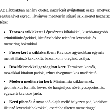
Az alábbiakban néhány ötletet, inspirációt gyűjtöttünk össze, amelyek
segítségével egyedi, látványos mediterrán stílusú sziklakertet hozhatsz
létre:
Teraszos sziklakert:
Lépcsőzetes kőfalakkal, kisebb-nagyobb
szintkülönbségekkel, ültetőzsebekbe telepített levendula és
rozmaring bokrokkal.
Fűszerkert a sziklakertben:
Kavicsos ágyásokban egymás
mellett illatozó kakukkfű, bazsalikom, oregánó, zsálya.
Díszítőelemekkel gazdagított kert:
Terrakotta korsók,
mozaikkal kirakott padok, színes üvegmozaikos madáritató.
Modern mediterrán kert:
Minimalista sziklaelemek,
geometrikus formák, kevés, de hangsúlyos növénycsoportosítás,
egyszerű kavicsos járda.
Kerti pihenő:
Árnyat adó olajfa mellé helyezett pad, körülötte
illatozó levendulabokrokkal, cserépbe ültetett rozmaringgal.