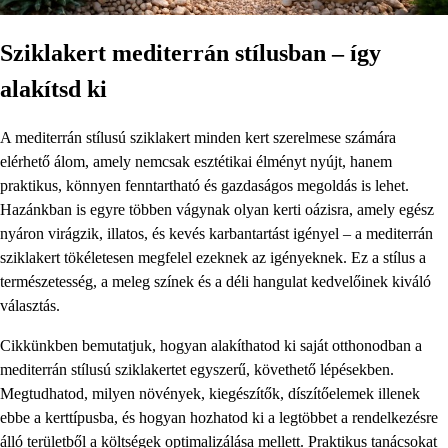
Sziklakert mediterrán stílusban – így
alakítsd ki
A mediterrán stílusú sziklakert minden kert szerelmese számára
elérhető álom, amely nemcsak esztétikai élményt nyújt, hanem
praktikus, könnyen fenntartható és gazdaságos megoldás is lehet.
Hazánkban is egyre többen vágynak olyan kerti oázisra, amely egész
nyáron virágzik, illatos, és kevés karbantartást igényel – a mediterrán
sziklakert tökéletesen megfelel ezeknek az igényeknek. Ez a stílus a
természetesség, a meleg színek és a déli hangulat kedvelőinek kiváló
választás.
Cikkünkben bemutatjuk, hogyan alakíthatod ki saját otthonodban a
mediterrán stílusú sziklakertet egyszerű, követhető lépésekben.
Megtudhatod, milyen növények, kiegészítők, díszítőelemek illenek
ebbe a kerttípusba, és hogyan hozhatod ki a legtöbbet a rendelkezésre
álló területből a költségek optimalizálása mellett. Praktikus tanácsokat