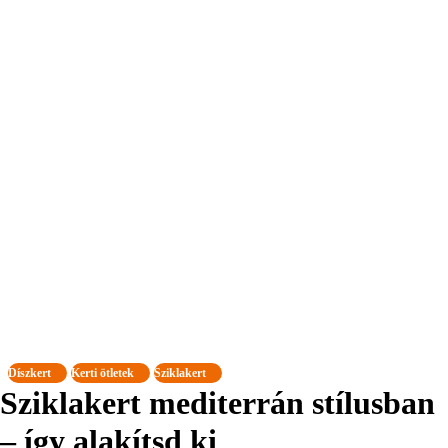
Díszkert
Kerti ötletek
Sziklakert
Sziklakert mediterrán stílusban
– így alakítsd ki