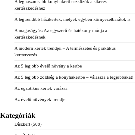
A leghasznosabb konyhakerti eszközök a sikeres
kertészkedéshez
A legtrendibb házikertek, melyek egyben környezetbarátok is
A magaságyás: Az egyszerű és hatékony módja a
kertészkedésnek
A modern kertek trendjei – A természetes és praktikus
kerttervezés
Az 5 legjobb évelő növény a kertbe
Az 5 legjobb zöldség a konyhakertbe – válassza a legjobbakat!
Az egzotikus kertek varázsa
Az évelő növények trendjei
Kategóriák
Díszkert
(508)