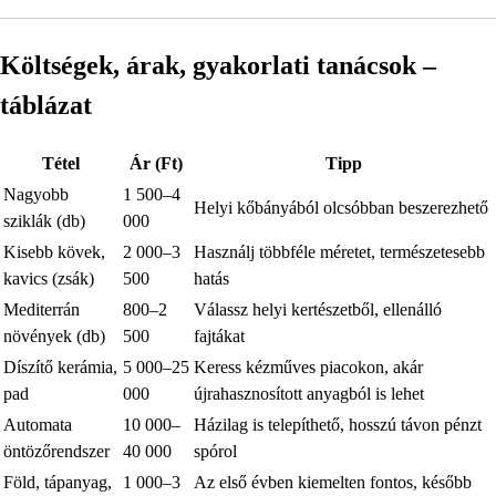
Költségek, árak, gyakorlati tanácsok –
táblázat
Tétel
Ár (Ft)
Tipp
Nagyobb
1 500–4
Helyi kőbányából olcsóbban beszerezhető
sziklák (db)
000
Kisebb kövek,
2 000–3
Használj többféle méretet, természetesebb
kavics (zsák)
500
hatás
Mediterrán
800–2
Válassz helyi kertészetből, ellenálló
növények (db)
500
fajtákat
Díszítő kerámia,
5 000–25
Keress kézműves piacokon, akár
pad
000
újrahasznosított anyagból is lehet
Automata
10 000–
Házilag is telepíthető, hosszú távon pénzt
öntözőrendszer
40 000
spórol
Föld, tápanyag,
1 000–3
Az első évben kiemelten fontos, később