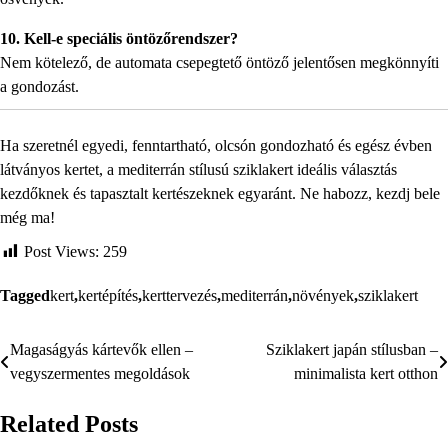
10. Kell-e speciális öntözőrendszer?
Nem kötelező, de automata csepegtető öntöző jelentősen megkönnyíti
a gondozást.
Ha szeretnél egyedi, fenntartható, olcsón gondozható és egész évben
látványos kertet, a mediterrán stílusú sziklakert ideális választás
kezdőknek és tapasztalt kertészeknek egyaránt. Ne habozz, kezdj bele
még ma!
Post Views:
259
Tagged
kert
,
kertépítés
,
kerttervezés
,
mediterrán
,
növények
,
sziklakert
Magaságyás kártevők ellen –
Sziklakert japán stílusban –
Bejegyzés
vegyszermentes megoldások
minimalista kert otthon
navigáció
Related Posts