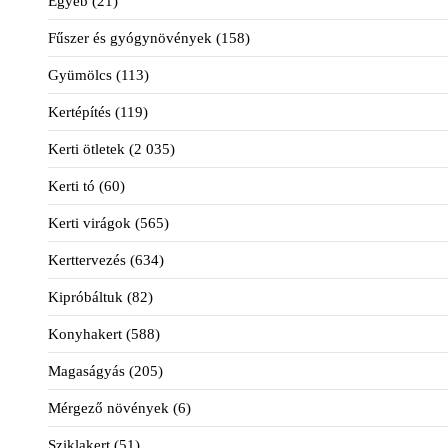
Egyéb
(21)
Fűszer és gyógynövények
(158)
Gyümölcs
(113)
Kertépítés
(119)
Kerti ötletek
(2 035)
Kerti tó
(60)
Kerti virágok
(565)
Kerttervezés
(634)
Kipróbáltuk
(82)
Konyhakert
(588)
Magaságyás
(205)
Mérgező növények
(6)
Sziklakert
(51)