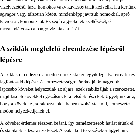
vízelvezetésű, laza, homokos vagy kavicsos talajt kedvelik. Ha kertünk
agyagos vagy túlzottan kötött, mindenképp javítsuk homokkal, apró
kaviccsal, komposzttal. Ez segíti a gyökerek szellőzését, és
megakadályozza a pangó víz kialakulását.
A sziklák megfelelő elrendezése lépésről
lépésre
A sziklák elrendezése a mediterrán sziklakert egyik leglátványosabb és
legfontosabb lépése. A természetességre törekedjünk: nagyobb,
laposabb köveket helyezzünk az aljára, ezek stabilizálják a szerkezetet,
majd kisebb kövekkel egészítsük ki a felsőbb részeket. Ügyeljünk arra,
hogy a kövek ne „sorakozzanak”, hanem szabálytalanul, természetes
módon helyezkedjenek el.
A köveket érdemes részben beásni, így természetesebb hatást érünk el,
és stabilabb is lesz a szerkezet. A sziklakert tervezésekor figyeljünk