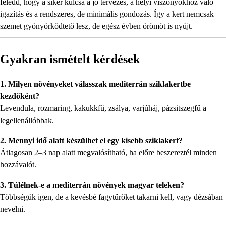
feledd, hogy a siker kulcsa a jó tervezés, a helyi viszonyokhoz való
igazítás és a rendszeres, de minimális gondozás. Így a kert nemcsak
szemet gyönyörködtető lesz, de egész évben örömöt is nyújt.
Gyakran ismételt kérdések
1. Milyen növényeket válasszak mediterrán sziklakertbe
kezdőként?
Levendula, rozmaring, kakukkfű, zsálya, varjúháj, pázsitszegfű a
legellenállóbbak.
2. Mennyi idő alatt készülhet el egy kisebb sziklakert?
Átlagosan 2–3 nap alatt megvalósítható, ha előre beszereztél minden
hozzávalót.
3. Túlélnek-e a mediterrán növények magyar teleken?
Többségük igen, de a kevésbé fagytűrőket takarni kell, vagy dézsában
nevelni.