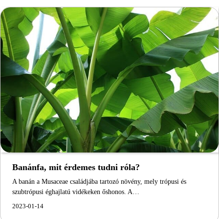
Banánfa, mit érdemes tudni róla?
A banán a Musaceae családjába tartozó növény, mely trópusi és
szubtrópusi éghajlatú vidékeken őshonos. A…
2023-01-14