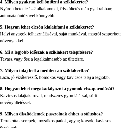
4. Milyen gyakran kell öntözni a sziklakertet?
Nyáron hetente 1–2 alkalommal, friss ültetés után gyakrabban;
automata öntözővel könnyebb.
5. Hogyan lehet olcsón kialakítani a sziklakertet?
Helyi anyagok felhasználásával, saját munkával, magról szaporított
növényekkel.
6. Mi a legjobb időszak a sziklakert telepítésére?
Tavasz vagy ősz a legalkalmasabb az ültetésre.
7. Milyen talaj kell a mediterrán sziklakertbe?
Laza, jó vízáteresztő, homokos vagy kavicsos talaj a legjobb.
8. Hogyan lehet megakadályozni a gyomok elszaporodását?
Kavicsos talajtakaróval, rendszeres gyomlálással, sűrű
növényültetéssel.
9. Milyen díszítőelemek passzolnak ehhez a stílushoz?
Terrakotta cserepek, mozaikos padok, agyag korsók, kavicsos
ösvények.