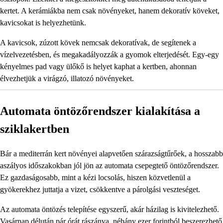
kertet. A kerámiákba nem csak növényeket, hanem dekoratív köveket,
kavicsokat is helyezhetünk.
A kavicsok, zúzott kövek nemcsak dekoratívak, de segítenek a
vízelvezetésben, és megakadályozzák a gyomok elterjedését. Egy-egy
kényelmes pad vagy ülőkő is helyet kaphat a kertben, ahonnan
élvezhetjük a virágzó, illatozó növényeket.
Automata öntözőrendszer kialakítása a
sziklakertben
Bár a mediterrán kert növényei alapvetően szárazságtűrőek, a hosszabb
aszályos időszakokban jól jön az automata csepegtető öntözőrendszer.
Ez gazdaságosabb, mint a kézi locsolás, hiszen közvetlenül a
gyökerekhez juttatja a vizet, csökkentve a párolgási veszteséget.
Az automata öntözés telepítése egyszerű, akár házilag is kivitelezhető.
Vasárnap délután pár órát rászánva, néhány ezer forintból beszerezhető