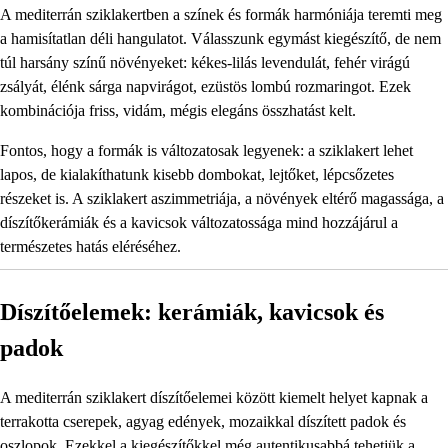
A mediterrán sziklakertben a színek és formák harmóniája teremti meg
a hamisítatlan déli hangulatot. Válasszunk egymást kiegészítő, de nem
túl harsány színű növényeket: kékes-lilás levendulát, fehér virágú
zsályát, élénk sárga napvirágot, ezüstös lombú rozmaringot. Ezek
kombinációja friss, vidám, mégis elegáns összhatást kelt.
Fontos, hogy a formák is változatosak legyenek: a sziklakert lehet
lapos, de kialakíthatunk kisebb dombokat, lejtőket, lépcsőzetes
részeket is. A sziklakert aszimmetriája, a növények eltérő magassága, a
díszítőkerámiák és a kavicsok változatossága mind hozzájárul a
természetes hatás eléréséhez.
Díszítőelemek: kerámiák, kavicsok és
padok
A mediterrán sziklakert díszítőelemei között kiemelt helyet kapnak a
terrakotta cserepek, agyag edények, mozaikkal díszített padok és
oszlopok. Ezekkel a kiegészítőkkel még autentikusabbá tehetjük a