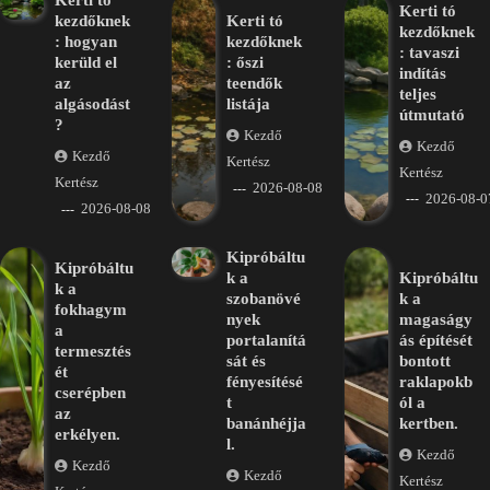
Kerti tó
Kerti tó
kezdőknek
Kerti tó
kezdőknek
: hogyan
kezdőknek
: tavaszi
kerüld el
: őszi
indítás
az
teendők
teljes
algásodást
listája
útmutató
?
Kezdő
Kezdő
Kezdő
Kertész
Kertész
Kertész
2026-08-08
2026-08-0
2026-08-08
Kipróbáltu
Kipróbáltu
k a
Kipróbáltu
k a
szobanövé
k a
fokhagym
nyek
magaságy
a
portalanítá
ás építését
termesztés
sát és
bontott
ét
fényesítésé
raklapokb
cserépben
t
ól a
az
banánhéjja
kertben.
erkélyen.
l.
Kezdő
Kezdő
Kezdő
Kertész