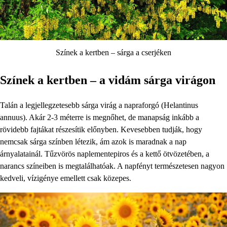
Színek a kertben – sárga a cserjéken
Színek a kertben – a vidám sárga virágon
Talán a legjellegzetesebb sárga virág a napraforgó (Helantinus
annuus). Akár 2-3 méterre is megnőhet, de manapság inkább a
rövidebb fajtákat részesítik előnyben. Kevesebben tudják, hogy
nemcsak sárga színben létezik, ám azok is maradnak a nap
árnyalatainál. Tűzvörös naplementepiros és a kettő ötvözetében, a
narancs színeiben is megtalálhatóak. A napfényt természetesen nagyon
kedveli, vízigénye emellett csak közepes.