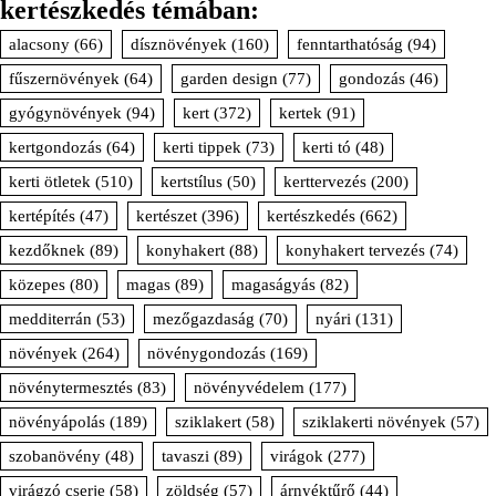
kertészkedés témában:
alacsony
(66)
dísznövények
(160)
fenntarthatóság
(94)
fűszernövények
(64)
garden design
(77)
gondozás
(46)
gyógynövények
(94)
kert
(372)
kertek
(91)
kertgondozás
(64)
kerti tippek
(73)
kerti tó
(48)
kerti ötletek
(510)
kertstílus
(50)
kerttervezés
(200)
kertépítés
(47)
kertészet
(396)
kertészkedés
(662)
kezdőknek
(89)
konyhakert
(88)
konyhakert tervezés
(74)
közepes
(80)
magas
(89)
magaságyás
(82)
medditerrán
(53)
mezőgazdaság
(70)
nyári
(131)
növények
(264)
növénygondozás
(169)
növénytermesztés
(83)
növényvédelem
(177)
növényápolás
(189)
sziklakert
(58)
sziklakerti növények
(57)
szobanövény
(48)
tavaszi
(89)
virágok
(277)
virágzó cserje
(58)
zöldség
(57)
árnyéktűrő
(44)