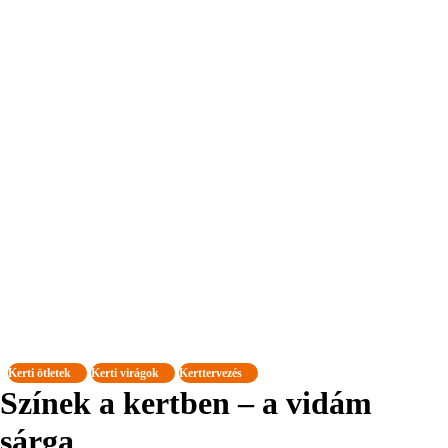
Kerti ötletek
Kerti virágok
Kerttervezés
Színek a kertben – a vidám
sárga