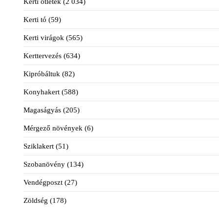
Kerti ötletek
(2 034)
Kerti tó
(59)
Kerti virágok
(565)
Kerttervezés
(634)
Kipróbáltuk
(82)
Konyhakert
(588)
Magaságyás
(205)
Mérgező növények
(6)
Sziklakert
(51)
Szobanövény
(134)
Vendégposzt
(27)
Zöldség
(178)