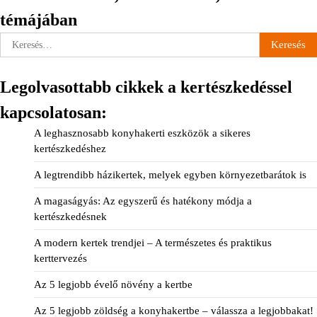
témájában
Keresés:
Legolvasottabb cikkek a kertészkedéssel
kapcsolatosan:
A leghasznosabb konyhakerti eszközök a sikeres
kertészkedéshez
A legtrendibb házikertek, melyek egyben környezetbarátok is
A magaságyás: Az egyszerű és hatékony módja a
kertészkedésnek
A modern kertek trendjei – A természetes és praktikus
kerttervezés
Az 5 legjobb évelő növény a kertbe
Az 5 legjobb zöldség a konyhakertbe – válassza a legjobbakat!