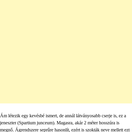
Ám létezik egy kevésbé ismert, de annál látványosabb cserje is, ez a
jeneszter (Spartium junceum). Magasra, akár 2 méter hosszúra is
megnő. Ágrendszere seprűre hasonlít, ezért is szokták neve mellett ezt