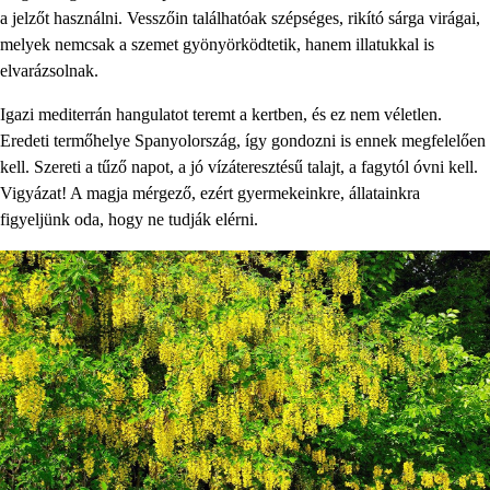
a jelzőt használni. Vesszőin találhatóak szépséges, rikító sárga virágai,
melyek nemcsak a szemet gyönyörködtetik, hanem illatukkal is
elvarázsolnak.
Igazi mediterrán hangulatot teremt a kertben, és ez nem véletlen.
Eredeti termőhelye Spanyolország, így gondozni is ennek megfelelően
kell. Szereti a tűző napot, a jó vízáteresztésű talajt, a fagytól óvni kell.
Vigyázat! A magja mérgező, ezért gyermekeinkre, állatainkra
figyeljünk oda, hogy ne tudják elérni.