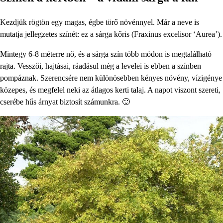
Kezdjük rögtön egy magas, égbe törő növénnyel. Már a neve is
mutatja jellegzetes színét: ez a sárga kőris (Fraxinus excelisor ‘Aurea’).
Mintegy 6-8 méterre nő, és a sárga szín több módon is megtalálható
rajta. Vesszői, hajtásai, ráadásul még a levelei is ebben a színben
pompáznak. Szerencsére nem különösebben kényes növény, vízigénye
közepes, és megfelel neki az átlagos kerti talaj. A napot viszont szereti,
cserébe hűs árnyat biztosít számunkra. 🙂