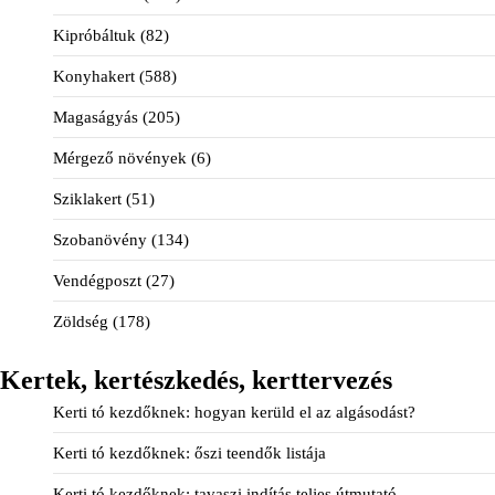
Kipróbáltuk
(82)
Konyhakert
(588)
Magaságyás
(205)
Mérgező növények
(6)
Sziklakert
(51)
Szobanövény
(134)
Vendégposzt
(27)
Zöldség
(178)
Kertek, kertészkedés, kerttervezés
Kerti tó kezdőknek: hogyan kerüld el az algásodást?
Kerti tó kezdőknek: őszi teendők listája
Kerti tó kezdőknek: tavaszi indítás teljes útmutató