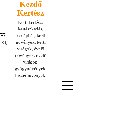
Kezdő
Skip
to
Kertész
content
Kert, kertész,
kertészkedés,
kertépítés, kerti
növények, kerti
virágok, évelő
növények, évelő
virágok,
gyógynövények,
fűszernövények.