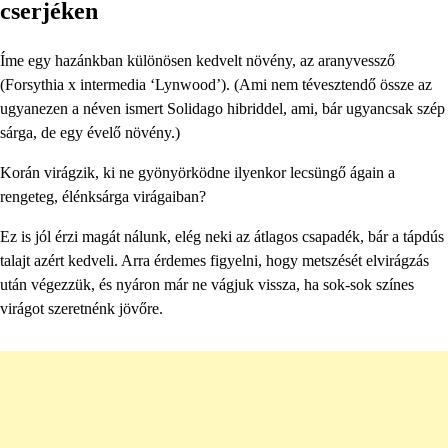
cserjéken
Íme egy hazánkban különösen kedvelt növény, az aranyvessző
(Forsythia x intermedia ‘Lynwood’). (Ami nem tévesztendő össze az
ugyanezen a néven ismert Solidago hibriddel, ami, bár ugyancsak szép
sárga, de egy évelő növény.)
Korán virágzik, ki ne gyönyörködne ilyenkor lecsüngő ágain a
rengeteg, élénksárga virágaiban?
Ez is jól érzi magát nálunk, elég neki az átlagos csapadék, bár a tápdús
talajt azért kedveli. Arra érdemes figyelni, hogy metszését elvirágzás
után végezzük, és nyáron már ne vágjuk vissza, ha sok-sok színes
virágot szeretnénk jövőre.