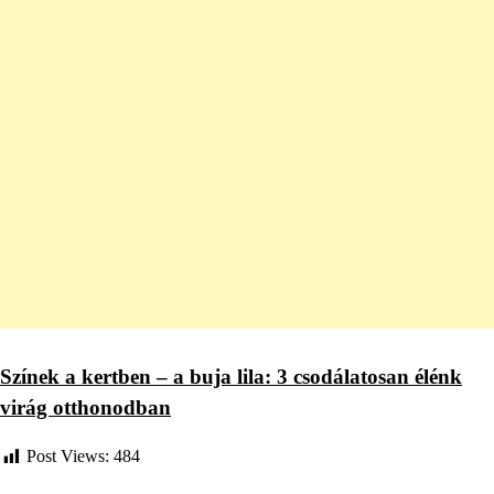
Színek a kertben – a buja lila: 3 csodálatosan élénk
virág otthonodban
Post Views:
484