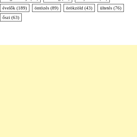
évelők
(189)
öntözés
(89)
örökzöld
(43)
ültetés
(76)
őszi
(63)