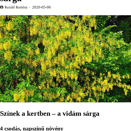
Kezdő Kertész
2020-05-06
Színek a kertben – a vidám sárga
4 csodás, napszínű növény