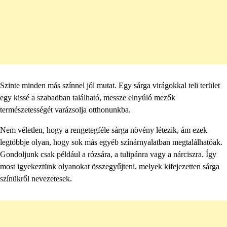
Szinte minden más színnel jól mutat. Egy sárga virágokkal teli terület
egy kissé a szabadban található, messze elnyúló mezők
természetességét varázsolja otthonunkba.
Nem véletlen, hogy a rengetegféle sárga növény létezik, ám ezek
legtöbbje olyan, hogy sok más egyéb színárnyalatban megtalálhatóak.
Gondoljunk csak például a rózsára, a tulipánra vagy a nárciszra. Így
most igyekeztünk olyanokat összegyűjteni, melyek kifejezetten sárga
színükről nevezetesek.