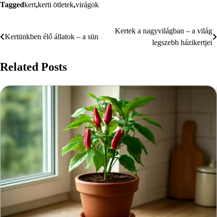
Tagged
kert
,
kerti ötletek
,
virágok
Kertek a nagyvilágban – a világ
Bejegyzés
Kertünkben élő állatok – a sün
legszebb házikertjei
navigáció
Related Posts