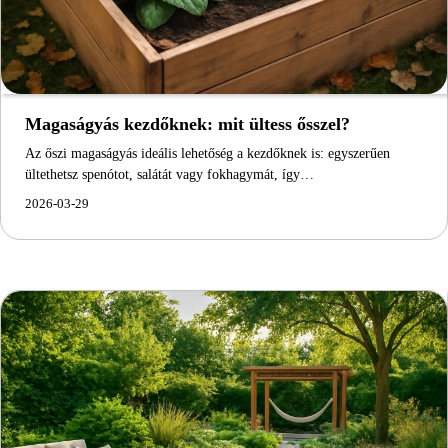
Magaságyás kezdőknek: mit ültess ősszel?
Az őszi magaságyás ideális lehetőség a kezdőknek is: egyszerűen
ültethetsz spenótot, salátát vagy fokhagymát, így…
2026-03-29