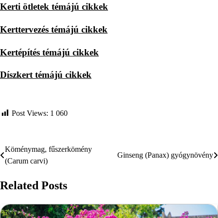
Kerti ötletek témájú cikkek
Kerttervezés témájú cikkek
Kertépítés témájú cikkek
Díszkert témájú cikkek
Post Views:
1 060
Köménymag, fűszerkömény
Bejegyzés
Ginseng (Panax) gyógynövény
(Carum carvi)
navigáció
Related Posts