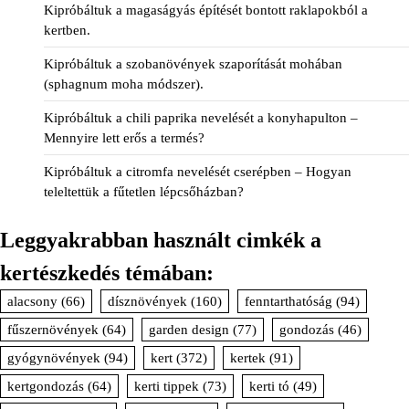
Kipróbáltuk a magaságyás építését bontott raklapokból a
kertben.
Kipróbáltuk a szobanövények szaporítását mohában
(sphagnum moha módszer).
Kipróbáltuk a chili paprika nevelését a konyhapulton –
Mennyire lett erős a termés?
Kipróbáltuk a citromfa nevelését cserépben – Hogyan
teleltettük a fűtetlen lépcsőházban?
Leggyakrabban használt cimkék a
kertészkedés témában:
alacsony
(66)
dísznövények
(160)
fenntarthatóság
(94)
fűszernövények
(64)
garden design
(77)
gondozás
(46)
gyógynövények
(94)
kert
(372)
kertek
(91)
kertgondozás
(64)
kerti tippek
(73)
kerti tó
(49)