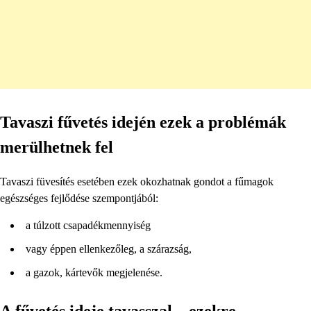
Tavaszi fűvetés idején ezek a problémák
merülhetnek fel
Tavaszi füvesítés esetében ezek okozhatnak gondot a fűmagok
egészséges fejlődése szempontjából:
a túlzott csapadékmennyiség
vagy éppen ellenkezőleg, a szárazság,
a gazok, kártevők megjelenése.
A fűvetés ideje tavasszal – ezekre