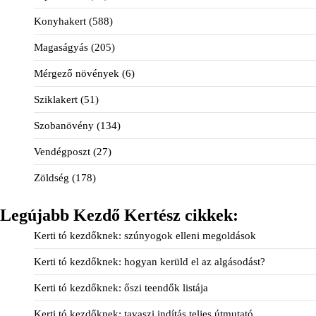
Konyhakert
(588)
Magaságyás
(205)
Mérgező növények
(6)
Sziklakert
(51)
Szobanövény
(134)
Vendégposzt
(27)
Zöldség
(178)
Legújabb Kezdő Kertész cikkek:
Kerti tó kezdőknek: szúnyogok elleni megoldások
Kerti tó kezdőknek: hogyan kerüld el az algásodást?
Kerti tó kezdőknek: őszi teendők listája
Kerti tó kezdőknek: tavaszi indítás teljes útmutató