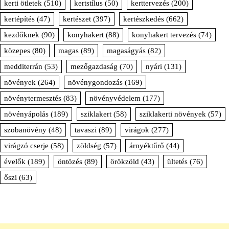
kerti ötletek
(510)
kertstílus
(50)
kerttervezés
(200)
kertépítés
(47)
kertészet
(397)
kertészkedés
(662)
kezdőknek
(90)
konyhakert
(88)
konyhakert tervezés
(74)
közepes
(80)
magas
(89)
magaságyás
(82)
medditerrán
(53)
mezőgazdaság
(70)
nyári
(131)
növények
(264)
növénygondozás
(169)
növénytermesztés
(83)
növényvédelem
(177)
növényápolás
(189)
sziklakert
(58)
sziklakerti növények
(57)
szobanövény
(48)
tavaszi
(89)
virágok
(277)
virágzó cserje
(58)
zöldség
(57)
árnyéktűrő
(44)
évelők
(189)
öntözés
(89)
örökzöld
(43)
ültetés
(76)
őszi
(63)