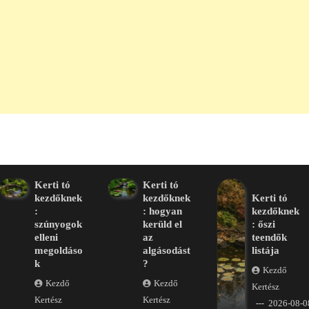
Kerti tó
Kerti tó
kezdőknek
kezdőknek
Kerti tó
:
: hogyan
kezdőknek
szúnyogok
kerüld el
: őszi
elleni
az
teendők
megoldáso
algásodást
listája
k
?
Kezdő
Kezdő
Kezdő
Kertész
Kertész
Kertész
2026-08-0