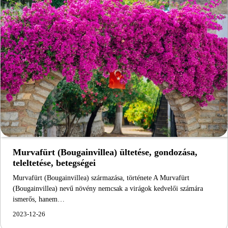
Murvafürt (Bougainvillea) ültetése, gondozása,
teleltetése, betegségei
Murvafürt (Bougainvillea) származása, története A Murvafürt
(Bougainvillea) nevű növény nemcsak a virágok kedvelői számára
ismerős, hanem…
2023-12-26