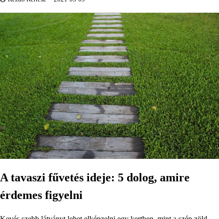
A tavaszi fűvetés ideje: 5 dolog, amire
érdemes figyelni
Kevés szebb látványt lehet elképzelni egy kertben, mint a szép zöld,