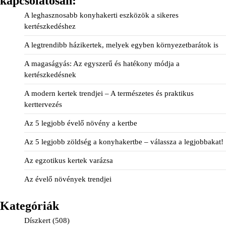
kapcsolatosan:
A leghasznosabb konyhakerti eszközök a sikeres
kertészkedéshez
A legtrendibb házikertek, melyek egyben környezetbarátok is
A magaságyás: Az egyszerű és hatékony módja a
kertészkedésnek
A modern kertek trendjei – A természetes és praktikus
kerttervezés
Az 5 legjobb évelő növény a kertbe
Az 5 legjobb zöldség a konyhakertbe – válassza a legjobbakat!
Az egzotikus kertek varázsa
Az évelő növények trendjei
Kategóriák
Díszkert
(508)