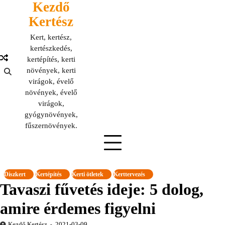
Kezdő
Skip
to
Kertész
content
Kert, kertész,
kertészkedés,
kertépítés, kerti
növények, kerti
virágok, évelő
növények, évelő
virágok,
gyógynövények,
fűszernövények.
Díszkert
Kertépítés
Kerti ötletek
Kerttervezés
Tavaszi fűvetés ideje: 5 dolog,
amire érdemes figyelni
Kezdő Kertész
2021-03-09