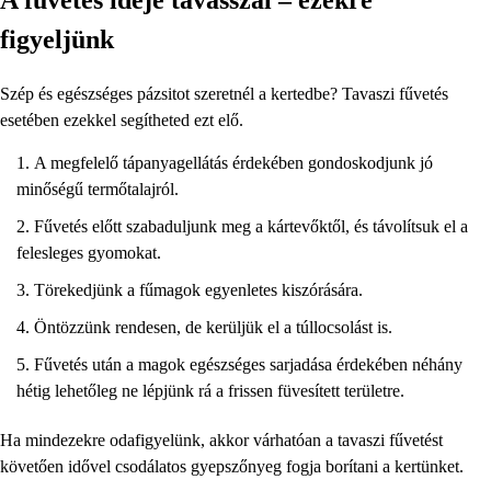
figyeljünk
Szép és egészséges pázsitot szeretnél a kertedbe? Tavaszi fűvetés
esetében ezekkel segítheted ezt elő.
A megfelelő tápanyagellátás érdekében gondoskodjunk jó
minőségű termőtalajról.
Fűvetés előtt szabaduljunk meg a kártevőktől, és távolítsuk el a
felesleges gyomokat.
Törekedjünk a fűmagok egyenletes kiszórására.
Öntözzünk rendesen, de kerüljük el a túllocsolást is.
Fűvetés után a magok egészséges sarjadása érdekében néhány
hétig lehetőleg ne lépjünk rá a frissen füvesített területre.
Ha mindezekre odafigyelünk, akkor várhatóan a tavaszi fűvetést
követően idővel csodálatos gyepszőnyeg fogja borítani a kertünket.