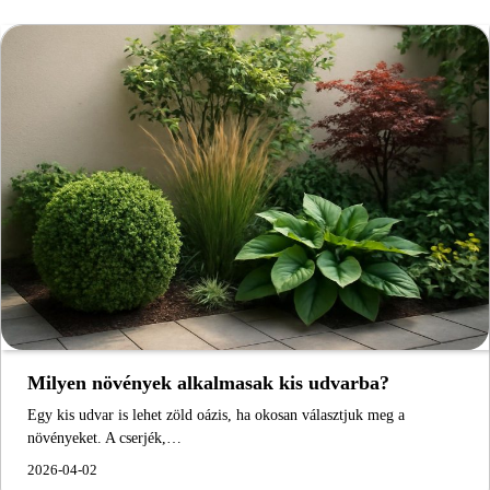
Milyen növények alkalmasak kis udvarba?
Egy kis udvar is lehet zöld oázis, ha okosan választjuk meg a
növényeket. A cserjék,…
2026-04-02