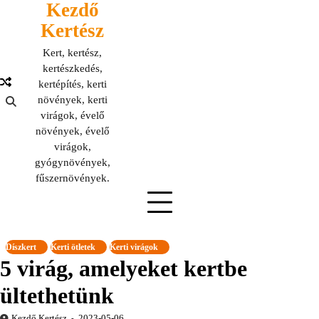
Kezdő
Skip
to
Kertész
content
Kert, kertész,
kertészkedés,
kertépítés, kerti
növények, kerti
virágok, évelő
növények, évelő
virágok,
gyógynövények,
fűszernövények.
Díszkert
Kerti ötletek
Kerti virágok
5 virág, amelyeket kertbe
ültethetünk
Kezdő Kertész
2023-05-06