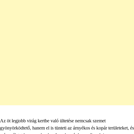
Az öt legjobb virág kertbe való ültetése nemcsak szemet
gyönyörködtető, hanem el is tünteti az árnyékos és kopár területeket, és