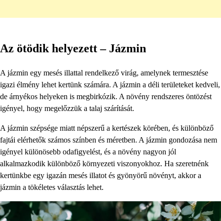
Az ötödik helyezett – Jázmin
A jázmin egy mesés illattal rendelkező virág, amelynek termesztése
igazi élmény lehet kertünk számára. A jázmin a déli területeket kedveli,
de árnyékos helyeken is megbirkózik. A növény rendszeres öntözést
igényel, hogy megelőzzük a talaj szárítását.
A jázmin szépsége miatt népszerű a kertészek körében, és különböző
fajtái elérhetők számos színben és méretben. A jázmin gondozása nem
igényel különösebb odafigyelést, és a növény nagyon jól
alkalmazkodik különböző környezeti viszonyokhoz. Ha szeretnénk
kertünkbe egy igazán mesés illatot és gyönyörű növényt, akkor a
jázmin a tökéletes választás lehet.