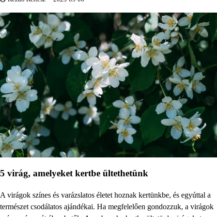
5 virág, amelyeket kertbe ültethetünk
A virágok színes és varázslatos életet hoznak kertünkbe, és egyúttal a
természet csodálatos ajándékai. Ha megfelelően gondozzuk, a virágok