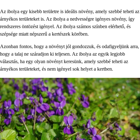
Az ibolya egy kisebb területre is ideális növény, amely szebbé teheti az
árnyékos területeket is. Az ibolya a nedvességre igényes növény, így
rendszeres öntözést igényel. Az ibolya számos színben elérhető, és
szépsége miatt népszerű a kertészek körében.
Azonban fontos, hogy a növényt jól gondozzuk, és odafigyeljünk arra,
hogy a talaj ne száradjon ki teljesen. Az ibolya az egyik legjobb
választás, ha egy olyan növényt keresünk, amely szebbé teheti az
árnyékos területeket, és nem igényel sok helyet a kertben.