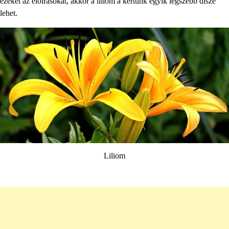
ezeket az előírásokat, akkor a liliom a kertünk egyik legszebb dísze
lehet.
Liliom