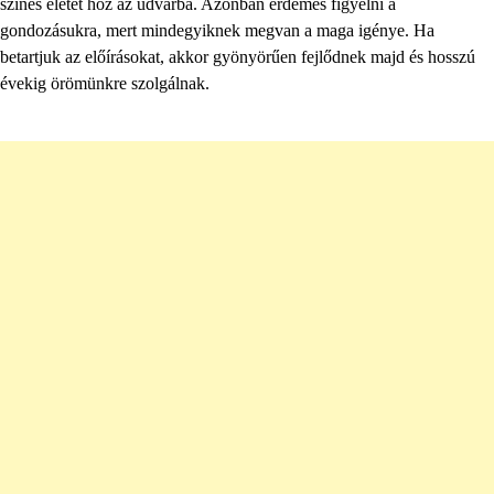
színes életet hoz az udvarba. Azonban érdemes figyelni a
gondozásukra, mert mindegyiknek megvan a maga igénye. Ha
betartjuk az előírásokat, akkor gyönyörűen fejlődnek majd és hosszú
évekig örömünkre szolgálnak.