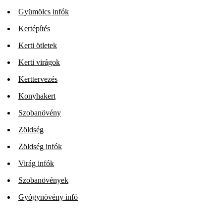
Gyümölcs infók
Kertépítés
Kerti ötletek
Kerti virágok
Kerttervezés
Konyhakert
Szobanövény
Zöldség
Zöldség infók
Virág infók
Szobanövények
Gyógynövény infó