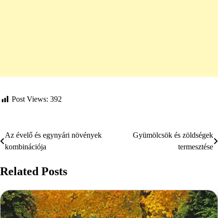
Post Views:
392
Az évelő és egynyári növények
Gyümölcsök és zöldségek
Bejegyzés
kombinációja
termesztése
navigáció
Related Posts