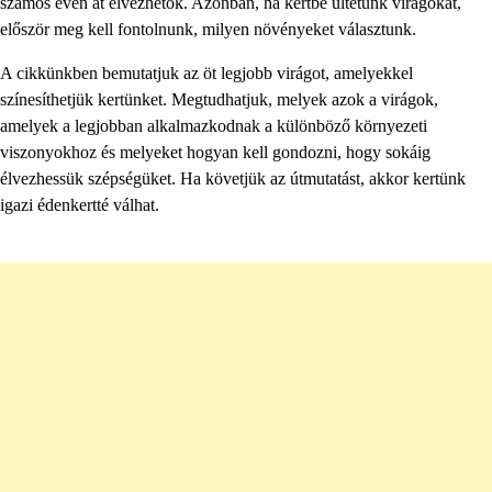
számos éven át élvezhetők. Azonban, ha kertbe ültetünk virágokat,
először meg kell fontolnunk, milyen növényeket választunk.
A cikkünkben bemutatjuk az öt legjobb virágot, amelyekkel
színesíthetjük kertünket. Megtudhatjuk, melyek azok a virágok,
amelyek a legjobban alkalmazkodnak a különböző környezeti
viszonyokhoz és melyeket hogyan kell gondozni, hogy sokáig
élvezhessük szépségüket. Ha követjük az útmutatást, akkor kertünk
igazi édenkertté válhat.