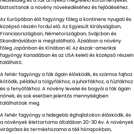
nedvesség és a fák árnyéka megfelelő körülményeket
biztosítanak a növény növekedéséhez és fejlődéséhez.
Az Európában élő fagyöngy főleg a kontinens nyugati és
középső részén fordul elő. Az Egyesült Királyságban,
Franciaországban, Németországban, Svájcban és
Skandináviában is megtalálható. Ázsiában a növény
főleg Japánban és Kínában él. Az észak-amerikai
fagyöngy Kanadában és az USA keleti és középső részein
található.
A fehér fagyöngy a fák ágain élősködik, és számos fajhoz
kötődik, például a tölgyfákhoz, a juharfákhoz, a fűzfákhoz
és a fenyőfákhoz. A növény levelei és bogyói a fák ágain
nőnek, és sok esetben jelentős mennyiségben
találhatóak meg.
A fehér fagyöngy a hidegebb éghajlatokon élősködik, és
a növények élettartama általában 20-30 év. A növények
virágzása és terméshozama a téli hónapokban,