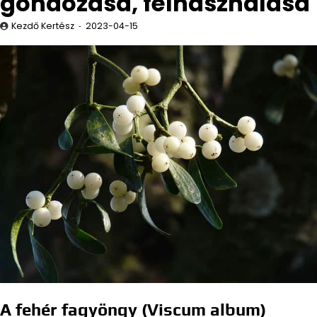
gondozása, felhasználása
Kezdő Kertész
2023-04-15
A fehér fagyöngy (Viscum album)