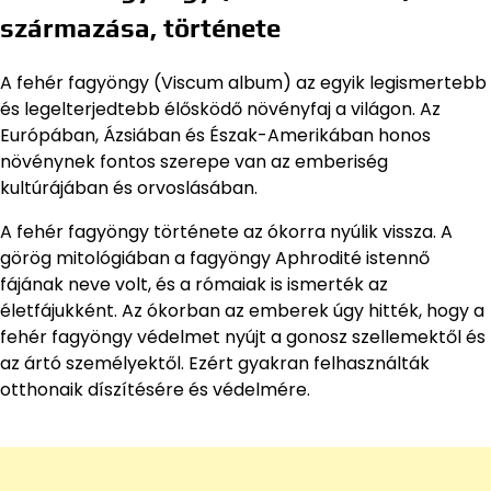
származása, története
A fehér fagyöngy (Viscum album) az egyik legismertebb
és legelterjedtebb élősködő növényfaj a világon. Az
Európában, Ázsiában és Észak-Amerikában honos
növénynek fontos szerepe van az emberiség
kultúrájában és orvoslásában.
A fehér fagyöngy története az ókorra nyúlik vissza. A
görög mitológiában a fagyöngy Aphrodité istennő
fájának neve volt, és a rómaiak is ismerték az
életfájukként. Az ókorban az emberek úgy hitték, hogy a
fehér fagyöngy védelmet nyújt a gonosz szellemektől és
az ártó személyektől. Ezért gyakran felhasználták
otthonaik díszítésére és védelmére.