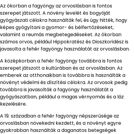
Az ókorban a fagyöngy az orvoslásban is fontos
szerepet játszott. A növény levelét és bogyóját
gyógyászati célokra használták fel, és úgy hitték, hogy
képes gyógyítani a gyomor- és bélfertőzéseket,
valamint a reumás megbetegedéseket. Az ókorban
számos orvos, például Hippokratész és Dioszkoridész is
javasolta a fehér fagyöngy használatát az orvoslásban.
A középkorban a fehér fagyöngy továbbra is fontos
szerepet játszott a kultúrában és az orvoslásban. Az
emberek az otthonaikban is továbbra is használták a
növényt védelmi és díszítési célokra. Az orvosok pedig
továbbra is javasolták a fagyöngy használatát a
gyógyászatban, például a magas vérnyomás és a láz
kezelésére.
A 19. században a fehér fagyöngy népszerűsége az
orvoslásban növekedni kezdett, és a növényt egyre
gyakrabban használták a daganatos betegségek