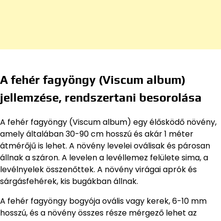
A fehér fagyöngy (Viscum album)
jellemzése, rendszertani besorolása
A fehér fagyöngy (Viscum album) egy élősködő növény,
amely általában 30-90 cm hosszú és akár 1 méter
átmérőjű is lehet. A növény levelei oválisak és párosan
állnak a száron. A levelen a levéllemez felülete sima, a
levélnyelek összenőttek. A növény virágai aprók és
sárgásfehérek, kis bugákban állnak.
A fehér fagyöngy bogyója ovális vagy kerek, 6-10 mm
hosszú, és a növény összes része mérgező lehet az