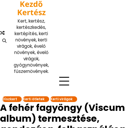
Kezdő
Skip
to
Kertész
content
Kert, kertész,
kertészkedés,
kertépítés, kerti
növények, kerti
virágok, évelő
növények, évelő
virágok,
gyógynövények,
fűszernövények.
Díszkert
Kerti ötletek
Kerti virágok
A fehér fagyöngy (Viscum
album) termesztése,