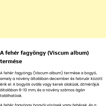
A fehér fagyöngy (Viscum album)
termése
A fehér fagyöngy (Viscum album) termése a bogyó,
amely a növény általában december és február között
érik el. A bogyók ovális vagy kerek alakúak, átmérőjük
általában 6-10 mm, és a növény számos ágán
találhatóak.
A fehér fagyöngy bogyói vörösek vagy fehérek, és a