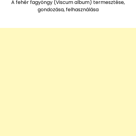
A fehér fagyöngy (Viscum album) termesztése,
gondozása, felhasználása