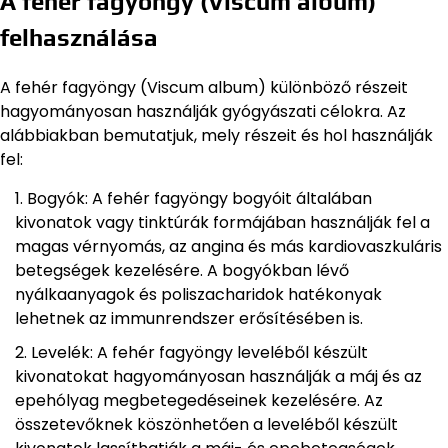
A fehér fagyöngy (Viscum album)
felhasználása
A fehér fagyöngy (Viscum album) különböző részeit
hagyományosan használják gyógyászati célokra. Az
alábbiakban bemutatjuk, mely részeit és hol használják
fel:
Bogyók: A fehér fagyöngy bogyóit általában
kivonatok vagy tinktúrák formájában használják fel a
magas vérnyomás, az angina és más kardiovaszkuláris
betegségek kezelésére. A bogyókban lévő
nyálkaanyagok és poliszacharidok hatékonyak
lehetnek az immunrendszer erősítésében is.
Levelék: A fehér fagyöngy leveléből készült
kivonatokat hagyományosan használják a máj és az
epehólyag megbetegedéseinek kezelésére. Az
összetevőknek köszönhetően a leveléből készült