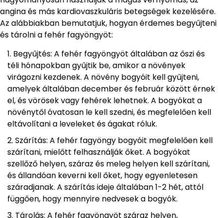
angina és más kardiovaszkuláris betegségek kezelésére.
Az alábbiakban bemutatjuk, hogyan érdemes begyűjteni
és tárolni a fehér fagyöngyöt:
Begyűjtés: A fehér fagyöngyöt általában az őszi és
téli hónapokban gyűjtik be, amikor a növények
virágozni kezdenek. A növény bogyóit kell gyűjteni,
amelyek általában december és február között érnek
el, és vörösek vagy fehérek lehetnek. A bogyókat a
növénytől óvatosan le kell szedni, és megfelelően kell
eltávolítani a leveleket és ágakat róluk.
Szárítás: A fehér fagyöngy bogyóit megfelelően kell
szárítani, mielőtt felhasználják őket. A bogyókat
szellőző helyen, száraz és meleg helyen kell szárítani,
és állandóan keverni kell őket, hogy egyenletesen
száradjanak. A szárítás ideje általában 1-2 hét, attól
függően, hogy mennyire nedvesek a bogyók.
Tárolás: A fehér fagyöngyöt száraz helyen,