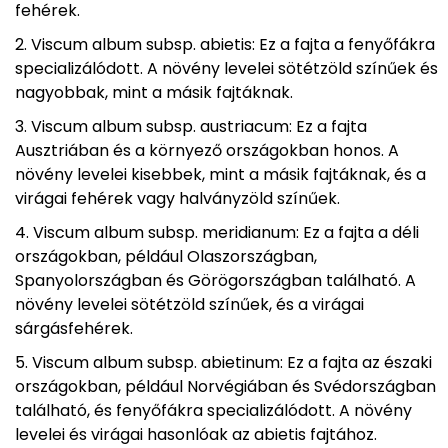
fehérek.
Viscum album subsp. abietis: Ez a fajta a fenyőfákra
specializálódott. A növény levelei sötétzöld színűek és
nagyobbak, mint a másik fajtáknak.
Viscum album subsp. austriacum: Ez a fajta
Ausztriában és a környező országokban honos. A
növény levelei kisebbek, mint a másik fajtáknak, és a
virágai fehérek vagy halványzöld színűek.
Viscum album subsp. meridianum: Ez a fajta a déli
országokban, például Olaszországban,
Spanyolországban és Görögországban található. A
növény levelei sötétzöld színűek, és a virágai
sárgásfehérek.
Viscum album subsp. abietinum: Ez a fajta az északi
országokban, például Norvégiában és Svédországban
található, és fenyőfákra specializálódott. A növény
levelei és virágai hasonlóak az abietis fajtához.