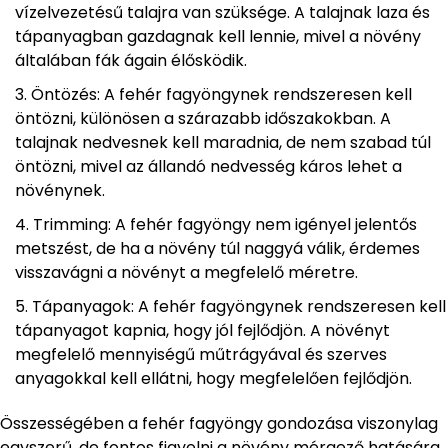
vízelvezetésű talajra van szüksége. A talajnak laza és
tápanyagban gazdagnak kell lennie, mivel a növény
általában fák ágain élősködik.
Öntözés: A fehér fagyöngynek rendszeresen kell
öntözni, különösen a szárazabb időszakokban. A
talajnak nedvesnek kell maradnia, de nem szabad túl
öntözni, mivel az állandó nedvesség káros lehet a
növénynek.
Trimming: A fehér fagyöngy nem igényel jelentős
metszést, de ha a növény túl naggyá válik, érdemes
visszavágni a növényt a megfelelő méretre.
Tápanyagok: A fehér fagyöngynek rendszeresen kell
tápanyagot kapnia, hogy jól fejlődjön. A növényt
megfelelő mennyiségű műtrágyával és szerves
anyagokkal kell ellátni, hogy megfelelően fejlődjön.
Összességében a fehér fagyöngy gondozása viszonylag
egyszerű, de fontos figyelni a növény mérgező hatására,