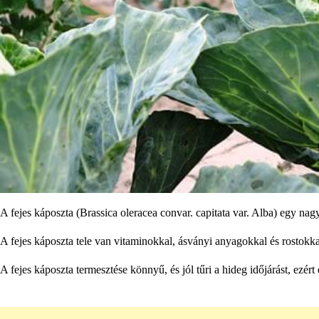
A fejes káposzta (Brassica oleracea convar. capitata var. Alba) egy na
A fejes káposzta tele van vitaminokkal, ásványi anyagokkal és rostokka
A fejes káposzta termesztése könnyű, és jól tűri a hideg időjárást, ezér