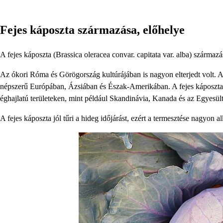
Fejes káposzta származása, előhelye
A fejes káposzta (Brassica oleracea convar. capitata var. alba) szárma
Az ókori Róma és Görögország kultúrájában is nagyon elterjedt volt. A 
népszerű Európában, Ázsiában és Észak-Amerikában. A fejes káposzta t
éghajlatú területeken, mint például Skandinávia, Kanada és az Egyesü
A fejes káposzta jól tűri a hideg időjárást, ezért a termesztése nagyon 