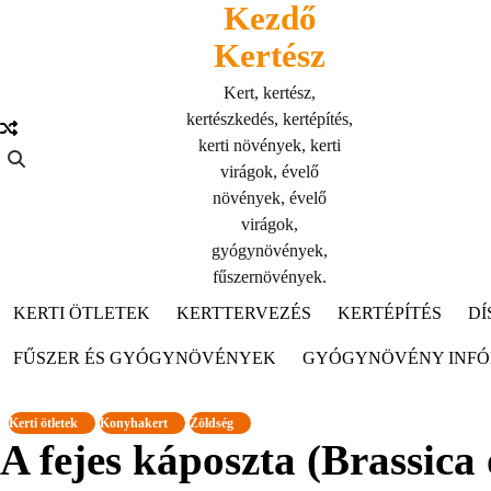
Kezdő
Skip
to
Kertész
content
Kert, kertész,
kertészkedés, kertépítés,
kerti növények, kerti
virágok, évelő
növények, évelő
virágok,
gyógynövények,
fűszernövények.
KERTI ÖTLETEK
KERTTERVEZÉS
KERTÉPÍTÉS
DÍ
FŰSZER ÉS GYÓGYNÖVÉNYEK
GYÓGYNÖVÉNY INF
Kerti ötletek
Konyhakert
Zöldség
A fejes káposzta (Brassica 