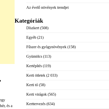
Az évelő növények trendjei
Kategóriák
Díszkert
(508)
Egyéb
(21)
Fűszer és gyógynövények
(158)
Gyümölcs
(113)
Kertépítés
(119)
Kerti ötletek
(2 033)
,
Kerti tó
(58)
Kerti virágok
(565)
 egy
Kerttervezés
(634)
hér, és a