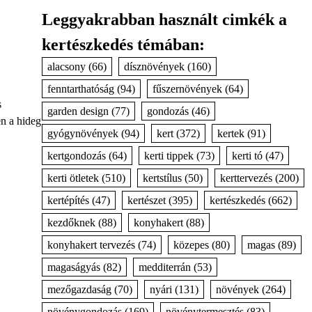
Leggyakrabban használt cimkék a
kertészkedés témában:
alacsony
(66)
dísznövények
(160)
fenntarthatóság
(94)
fűszernövények
(64)
s
garden design
(77)
gondozás
(46)
n a hideg
gyógynövények
(94)
kert
(372)
kertek
(91)
kertgondozás
(64)
kerti tippek
(73)
kerti tó
(47)
kerti ötletek
(510)
kertstílus
(50)
kerttervezés
(200)
kertépítés
(47)
kertészet
(395)
kertészkedés
(662)
kezdőknek
(88)
konyhakert
(88)
konyhakert tervezés
(74)
közepes
(80)
magas
(89)
magaságyás
(82)
medditerrán
(53)
mezőgazdaság
(70)
nyári
(131)
növények
(264)
növénygondozás
(169)
növénytermesztés
(83)