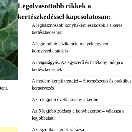
Legolvasottabb cikkek a
kertészkedéssel kapcsolatosan:
A leghasznosabb konyhakerti eszközök a sikeres
kertészkedéshez
A legtrendibb házikertek, melyek egyben
környezetbarátok is
A magaságyás: Az egyszerű és hatékony módja a
kertészkedésnek
A modern kertek trendjei – A természetes és praktikus
teni.
kerttervezés
Az 5 legjobb évelő növény a kertbe
Az 5 legjobb zöldség a konyhakertbe – válassza a
legjobbakat!
Az egzotikus kertek varázsa