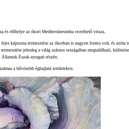
zása és előhelye az ókori Mediterráneumba vezethető vissza.
fejes káposzta termesztése az ókorban is nagyon fontos volt, és azóta i
ermesztése jelenleg a világ számos országában megtalálható, különöse
lt Államok Észak-nyugati részén.
alkalmas a hűvösebb éghajlatú területeken.