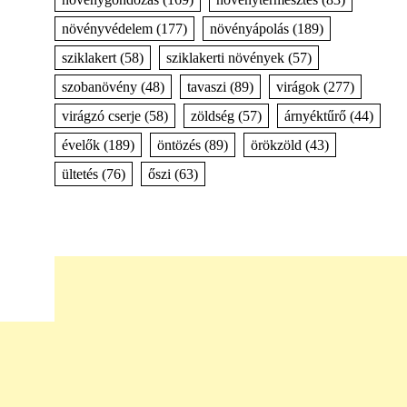
növényvédelem
(177)
növényápolás
(189)
sziklakert
(58)
sziklakerti növények
(57)
szobanövény
(48)
tavaszi
(89)
virágok
(277)
virágzó cserje
(58)
zöldség
(57)
árnyéktűrő
(44)
évelők
(189)
öntözés
(89)
örökzöld
(43)
ültetés
(76)
őszi
(63)