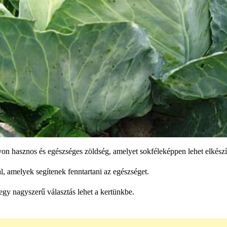
gyon hasznos és egészséges zöldség, amelyet sokféleképpen lehet elkészí
l, amelyek segítenek fenntartani az egészséget.
t egy nagyszerű választás lehet a kertünkbe.