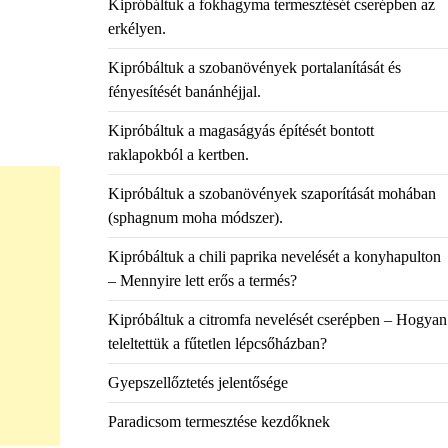
Kipróbáltuk a fokhagyma termesztését cserépben az
erkélyen.
Kipróbáltuk a szobanövények portalanítását és
fényesítését banánhéjjal.
Kipróbáltuk a magaságyás építését bontott
raklapokból a kertben.
Kipróbáltuk a szobanövények szaporítását mohában
(sphagnum moha módszer).
Kipróbáltuk a chili paprika nevelését a konyhapulton
– Mennyire lett erős a termés?
Kipróbáltuk a citromfa nevelését cserépben – Hogyan
teleltettük a fűtetlen lépcsőházban?
Gyepszellőztetés jelentősége
Paradicsom termesztése kezdőknek