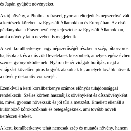
és Japán gyűjtött növényeket.
Az új növény, a Photinia x fraseri, gyorsan elterjedt és népszerűvé vált
a kertészek körében az Egyesült Államokban és Európában. Az első
példányokat a Fraser nevű cég terjesztette az Egyesült Államokban,
ami a növény latin nevében is megjelenik.
A kerti korallberkenye nagy népszerűségét részben a szép, bíborvörös
hajtásoknak és a dús zöld leveleknek köszönheti, amelyek egész évben
szemet gyönyörködtetnek. Nyáron fehér virágok borítják, majd a
virágzást követően piros bogyók alakulnak ki, amelyek tovább növelik
a növény dekoratív vonzerejét.
Ezenkívül a kerti korallberkenye számos előnyös tulajdonsággal
rendelkezik. Széles körben használják sövényként és dísznövényként
is, mivel gyorsan növekszik és jól tűri a metszést. Emellett ellenáll a
különböző kórokozóknak és betegségeknek, ami tovább növeli
kertészeti értékét.
A kerti korallberkenye tehát nemcsak szép és mutatós növény, hanem