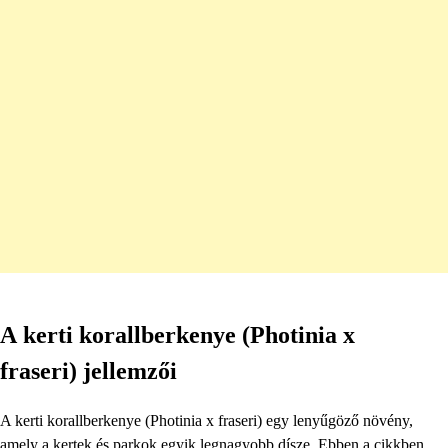
A kerti korallberkenye (Photinia x
fraseri) jellemzői
A kerti korallberkenye (Photinia x fraseri) egy lenyűgöző növény,
amely a kertek és parkok egyik legnagyobb dísze. Ebben a cikkben