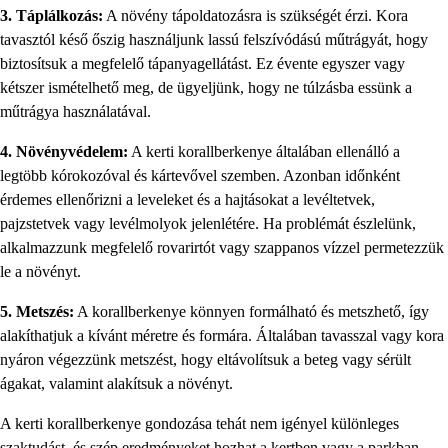
3. Táplálkozás:
A növény tápoldatozásra is szükségét érzi. Kora
tavasztól késő őszig használjunk lassú felszívódású műtrágyát, hogy
biztosítsuk a megfelelő tápanyagellátást. Ez évente egyszer vagy
kétszer ismételhető meg, de ügyeljünk, hogy ne túlzásba essünk a
műtrágya használatával.
4. Növényvédelem:
A kerti korallberkenye általában ellenálló a
legtöbb kórokozóval és kártevővel szemben. Azonban időnként
érdemes ellenőrizni a leveleket és a hajtásokat a levéltetvek,
pajzstetvek vagy levélmolyok jelenlétére. Ha problémát észlelünk,
alkalmazzunk megfelelő rovarirtót vagy szappanos vízzel permetezzük
le a növényt.
5. Metszés:
A korallberkenye könnyen formálható és metszhető, így
alakíthatjuk a kívánt méretre és formára. Általában tavasszal vagy kora
nyáron végezzünk metszést, hogy eltávolítsuk a beteg vagy sérült
ágakat, valamint alakítsuk a növényt.
A kerti korallberkenye gondozása tehát nem igényel különleges
szaktudást, és szép eredményeket hozhat a kertben vagy a parkban.