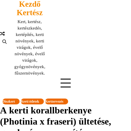
Kezdő
Skip
to
Kertész
content
Kert, kertész,
kertészkedés,
kertépítés, kerti
növények, kerti
virágok, évelő
növények, évelő
virágok,
gyógynövények,
fűszernövények.
Díszkert
Kerti ötletek
Kerttervezés
A kerti korallberkenye
(Photinia x fraseri) ültetése,