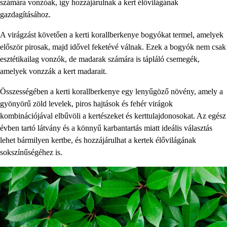
számára vonzóak, így hozzájárulnak a kert élővilágának
gazdagításához.
A virágzást követően a kerti korallberkenye bogyókat termel, amelyek
először pirosak, majd idővel feketévé válnak. Ezek a bogyók nem csak
esztétikailag vonzók, de madarak számára is tápláló csemegék,
amelyek vonzzák a kert madarait.
Összességében a kerti korallberkenye egy lenyűgöző növény, amely a
gyönyörű zöld levelek, piros hajtások és fehér virágok
kombinációjával elbűvöli a kertészeket és kerttulajdonosokat. Az egész
évben tartó látvány és a könnyű karbantartás miatt ideális választás
lehet bármilyen kertbe, és hozzájárulhat a kertek élővilágának
sokszínűségéhez is.