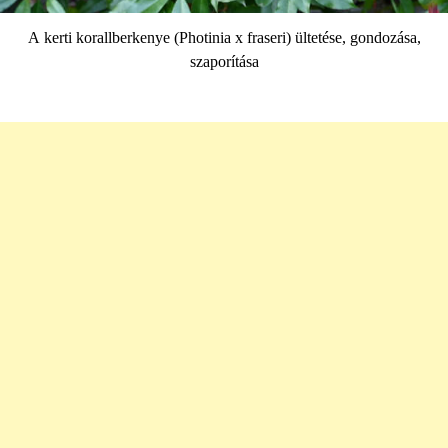
A kerti korallberkenye (Photinia x fraseri) ültetése, gondozása,
szaporítása