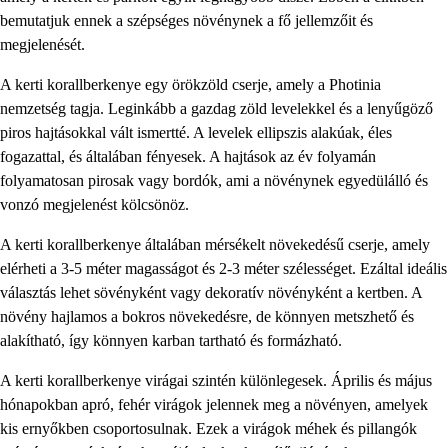
bemutatjuk ennek a szépséges növénynek a fő jellemzőit és
megjelenését.
A kerti korallberkenye egy örökzöld cserje, amely a Photinia
nemzetség tagja. Leginkább a gazdag zöld levelekkel és a lenyűgöző
piros hajtásokkal vált ismertté. A levelek ellipszis alakúak, éles
fogazattal, és általában fényesek. A hajtások az év folyamán
folyamatosan pirosak vagy bordók, ami a növénynek egyedülálló és
vonzó megjelenést kölcsönöz.
A kerti korallberkenye általában mérsékelt növekedésű cserje, amely
elérheti a 3-5 méter magasságot és 2-3 méter szélességet. Ezáltal ideális
választás lehet sövényként vagy dekoratív növényként a kertben. A
növény hajlamos a bokros növekedésre, de könnyen metszhető és
alakítható, így könnyen karban tartható és formázható.
A kerti korallberkenye virágai szintén különlegesek. Április és május
hónapokban apró, fehér virágok jelennek meg a növényen, amelyek
kis ernyőkben csoportosulnak. Ezek a virágok méhek és pillangók