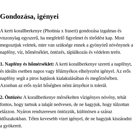
Gondozása, igényei
A kerti korallberkenye (Photinia x fraseri) gondozása izgalmas és
viszonylag egyszerű, ha megfelelő figyelmet és törődést kap. Most
megosztjuk veletek, mire van szüksége ennek a gyönyörű növénynek a
napfény, víz, hőmérséklet, öntözés, táplálkozás és védelem terén.
1. Napfény és hőmérséklet:
A kerti korallberkenye szereti a napfényt,
és ideális esetben napos vagy félárnyékos elhelyezést igényel. Az erős
napfény segít a piros hajtások kialakulásában és megőrzésében.
Azonban az erős nyári hőségben némi árnyékot is tolerál.
2. Öntözés:
A korallberkenye mérsékelten vízigényes növény, tehát
fontos, hogy tartsuk a talaját nedvesen, de ne hagyjuk, hogy túlzottan
elázzon. Nyáron rendszeresen öntözzük, különösen a száraz
időszakokban. Télen kevesebb vizet igényel, de ne hagyjuk kiszáradni
a gyökereit.