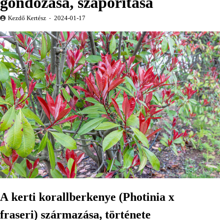
gondozása, szaporítása
Kezdő Kertész
2024-01-17
A kerti korallberkenye (Photinia x
fraseri) származása, története