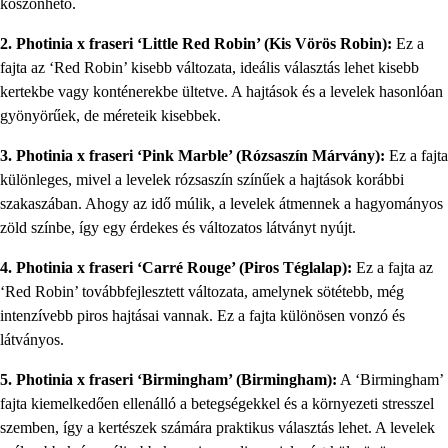
köszönhető.
2. Photinia x fraseri ‘Little Red Robin’ (Kis Vörös Robin):
Ez a
fajta az ‘Red Robin’ kisebb változata, ideális választás lehet kisebb
kertekbe vagy konténerekbe ültetve. A hajtások és a levelek hasonlóan
gyönyörűek, de méreteik kisebbek.
3. Photinia x fraseri ‘Pink Marble’ (Rózsaszín Márvány):
Ez a fajta
különleges, mivel a levelek rózsaszín színűek a hajtások korábbi
szakaszában. Ahogy az idő múlik, a levelek átmennek a hagyományos
zöld színbe, így egy érdekes és változatos látványt nyújt.
4. Photinia x fraseri ‘Carré Rouge’ (Piros Téglalap):
Ez a fajta az
‘Red Robin’ továbbfejlesztett változata, amelynek sötétebb, még
intenzívebb piros hajtásai vannak. Ez a fajta különösen vonzó és
látványos.
5. Photinia x fraseri ‘Birmingham’ (Birmingham):
A ‘Birmingham’
fajta kiemelkedően ellenálló a betegségekkel és a környezeti stresszel
szemben, így a kertészek számára praktikus választás lehet. A levelek