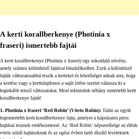
A kerti korallberkenye (Photinia x
fraseri) ismertebb fajtái
A kerti korallberkenye (Photinia x fraseri) egy sokoldalú növény,
amely számos különböző fajtával büszkélkedhet. Ezek a különböző
fajták változatosabbá teszik a kerteket és lehetőséget adnak arra, hogy
a kertész vagy a kerttulajdonos a saját ízlése szerint válassza ki a
leginkább tetsző változatokat. Most tekintsünk néhány ismertebb kerti
korallberkenye fajtát!
1. Photinia x fraseri ‘Red Robin’ (Vörös Robin):
Talán az egyik
legismertebb kerti korallberkenye fajta, amelyet a káprázatos piros
hajtásai tesznek emlékezetessé. Az ‘Red Robin’ népszerűsége az élénk
vörös színű hajtásoknak és az egész évben tartó díszítő leveleknek