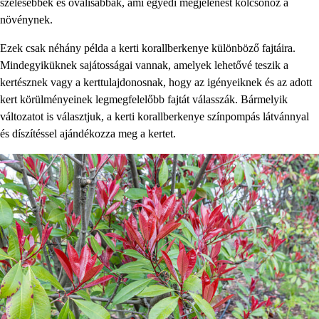
szélesebbek és oválisabbak, ami egyedi megjelenést kölcsönöz a
növénynek.
Ezek csak néhány példa a kerti korallberkenye különböző fajtáira.
Mindegyiküknek sajátosságai vannak, amelyek lehetővé teszik a
kertésznek vagy a kerttulajdonosnak, hogy az igényeiknek és az adott
kert körülményeinek legmegfelelőbb fajtát válasszák. Bármelyik
változatot is választjuk, a kerti korallberkenye színpompás látvánnyal
és díszítéssel ajándékozza meg a kertet.