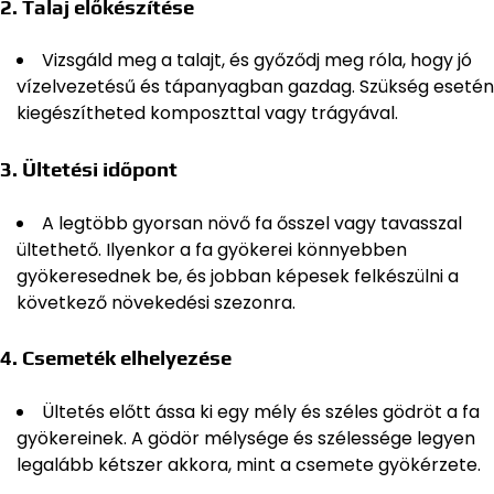
2.
Talaj előkészítése
Vizsgáld meg a talajt, és győződj meg róla, hogy jó
vízelvezetésű és tápanyagban gazdag. Szükség esetén
kiegészítheted komposzttal vagy trágyával.
3.
Ültetési időpont
A legtöbb gyorsan növő fa ősszel vagy tavasszal
ültethető. Ilyenkor a fa gyökerei könnyebben
gyökeresednek be, és jobban képesek felkészülni a
következő növekedési szezonra.
4.
Csemeték elhelyezése
Ültetés előtt ássa ki egy mély és széles gödröt a fa
gyökereinek. A gödör mélysége és szélessége legyen
legalább kétszer akkora, mint a csemete gyökérzete.