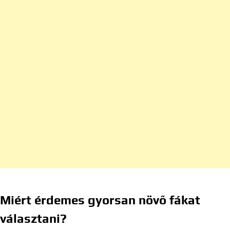
Miért érdemes gyorsan növő fákat
választani?