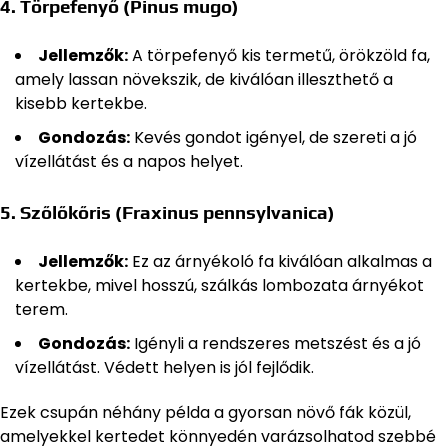
4.
Törpefenyő (Pinus mugo)
Jellemzők:
A törpefenyő kis termetű, örökzöld fa,
amely lassan növekszik, de kiválóan illeszthető a
kisebb kertekbe.
Gondozás:
Kevés gondot igényel, de szereti a jó
vízellátást és a napos helyet.
5.
Szőlőkőris (Fraxinus pennsylvanica)
Jellemzők:
Ez az árnyékoló fa kiválóan alkalmas a
kertekbe, mivel hosszú, szálkás lombozata árnyékot
terem.
Gondozás:
Igényli a rendszeres metszést és a jó
vízellátást. Védett helyen is jól fejlődik.
Ezek csupán néhány példa a gyorsan növő fák közül,
amelyekkel kertedet könnyedén varázsolhatod szebbé