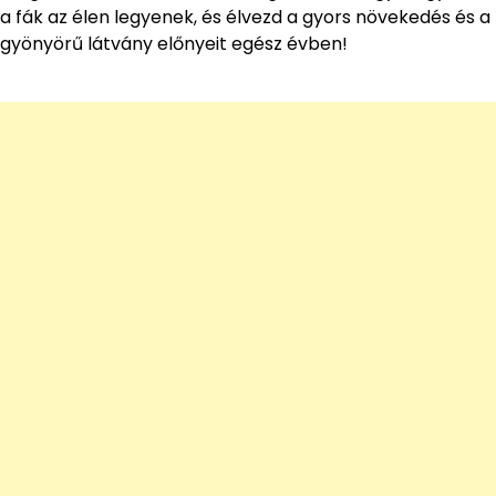
a fák az élen legyenek, és élvezd a gyors növekedés és a
gyönyörű látvány előnyeit egész évben!