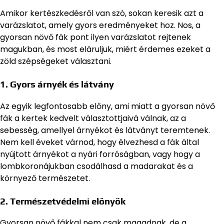
Amikor kertészkedésről van szó, sokan keresik azt a
varázslatot, amely gyors eredményeket hoz. Nos, a
gyorsan növő fák pont ilyen varázslatot rejtenek
magukban, és most eláruljuk, miért érdemes ezeket a
zöld szépségeket választani.
1.
Gyors árnyék és látvány
Az egyik legfontosabb előny, ami miatt a gyorsan növő
fák a kertek kedvelt választottjaivá válnak, az a
sebesség, amellyel árnyékot és látványt teremtenek.
Nem kell éveket várnod, hogy élvezhesd a fák által
nyújtott árnyékot a nyári forróságban, vagy hogy a
lombkoronájukban csodálhasd a madarakat és a
környező természetet.
2.
Természetvédelmi előnyök
Gyorsan növő fákkal nem csak magadnak, de a