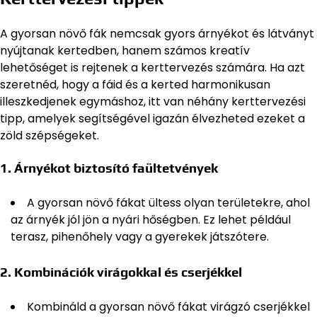
A gyorsan növő fák nemcsak gyors árnyékot és látványt
nyújtanak kertedben, hanem számos kreatív
lehetőséget is rejtenek a kerttervezés számára. Ha azt
szeretnéd, hogy a fáid és a kerted harmonikusan
illeszkedjenek egymáshoz, itt van néhány kerttervezési
tipp, amelyek segítségével igazán élvezheted ezeket a
zöld szépségeket.
1.
Árnyékot biztosító faültetvények
A gyorsan növő fákat ültess olyan területekre, ahol
az árnyék jól jön a nyári hőségben. Ez lehet például
terasz, pihenőhely vagy a gyerekek játszótere.
2.
Kombinációk virágokkal és cserjékkel
Kombináld a gyorsan növő fákat virágzó cserjékkel