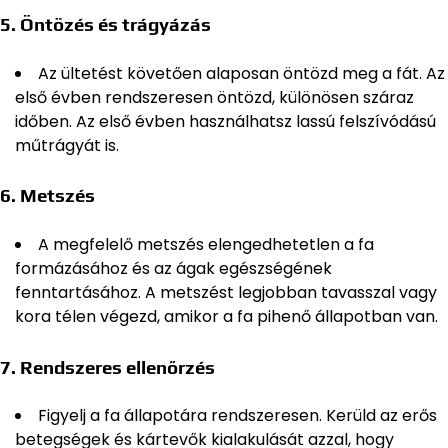
5.
Öntözés és trágyázás
Az ültetést követően alaposan öntözd meg a fát. Az
első évben rendszeresen öntözd, különösen száraz
időben. Az első évben használhatsz lassú felszívódású
műtrágyát is.
6.
Metszés
A megfelelő metszés elengedhetetlen a fa
formázásához és az ágak egészségének
fenntartásához. A metszést legjobban tavasszal vagy
kora télen végezd, amikor a fa pihenő állapotban van.
7.
Rendszeres ellenőrzés
Figyelj a fa állapotára rendszeresen. Kerüld az erős
betegségek és kártevők kialakulását azzal, hogy