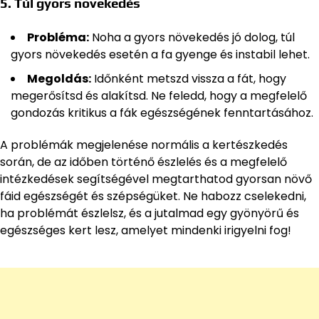
5.
Túl gyors növekedés
Probléma:
Noha a gyors növekedés jó dolog, túl
gyors növekedés esetén a fa gyenge és instabil lehet.
Megoldás:
Időnként metszd vissza a fát, hogy
megerősítsd és alakítsd. Ne feledd, hogy a megfelelő
gondozás kritikus a fák egészségének fenntartásához.
A problémák megjelenése normális a kertészkedés
során, de az időben történő észlelés és a megfelelő
intézkedések segítségével megtarthatod gyorsan növő
fáid egészségét és szépségüket. Ne habozz cselekedni,
ha problémát észlelsz, és a jutalmad egy gyönyörű és
egészséges kert lesz, amelyet mindenki irigyelni fog!