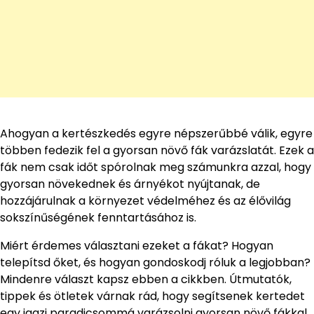
Ahogyan a kertészkedés egyre népszerűbbé válik, egyre
többen fedezik fel a gyorsan növő fák varázslatát. Ezek a
fák nem csak időt spórolnak meg számunkra azzal, hogy
gyorsan növekednek és árnyékot nyújtanak, de
hozzájárulnak a környezet védelméhez és az élővilág
sokszínűségének fenntartásához is.
Miért érdemes választani ezeket a fákat? Hogyan
telepítsd őket, és hogyan gondoskodj róluk a legjobban?
Mindenre választ kapsz ebben a cikkben. Útmutatók,
tippek és ötletek várnak rád, hogy segítsenek kertedet
egy igazi paradicsommá varázsolni gyorsan növő fákkal.