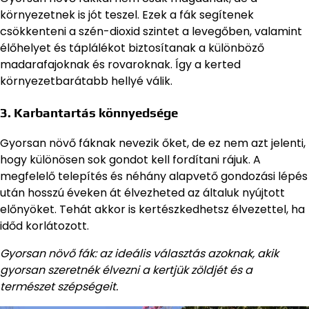
környezetnek is jót teszel. Ezek a fák segítenek
csökkenteni a szén-dioxid szintet a levegőben, valamint
élőhelyet és táplálékot biztosítanak a különböző
madarafajoknak és rovaroknak. Így a kerted
környezetbarátabb hellyé válik.
3.
Karbantartás könnyedsége
Gyorsan növő fáknak nevezik őket, de ez nem azt jelenti,
hogy különösen sok gondot kell fordítani rájuk. A
megfelelő telepítés és néhány alapvető gondozási lépés
után hosszú éveken át élvezheted az általuk nyújtott
előnyöket. Tehát akkor is kertészkedhetsz élvezettel, ha
időd korlátozott.
Gyorsan növő fák: az ideális választás azoknak, akik
gyorsan szeretnék élvezni a kertjük zöldjét és a
természet szépségeit.