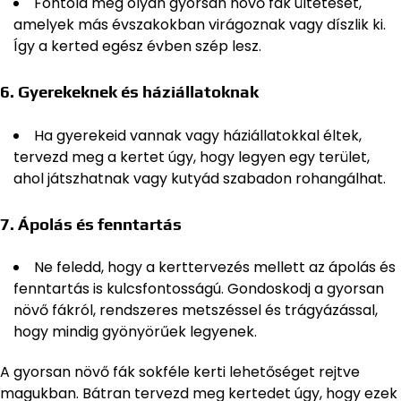
Fontold meg olyan gyorsan növő fák ültetését,
amelyek más évszakokban virágoznak vagy díszlik ki.
Így a kerted egész évben szép lesz.
6.
Gyerekeknek és háziállatoknak
Ha gyerekeid vannak vagy háziállatokkal éltek,
tervezd meg a kertet úgy, hogy legyen egy terület,
ahol játszhatnak vagy kutyád szabadon rohangálhat.
7.
Ápolás és fenntartás
Ne feledd, hogy a kerttervezés mellett az ápolás és
fenntartás is kulcsfontosságú. Gondoskodj a gyorsan
növő fákról, rendszeres metszéssel és trágyázással,
hogy mindig gyönyörűek legyenek.
A gyorsan növő fák sokféle kerti lehetőséget rejtve
magukban. Bátran tervezd meg kertedet úgy, hogy ezek