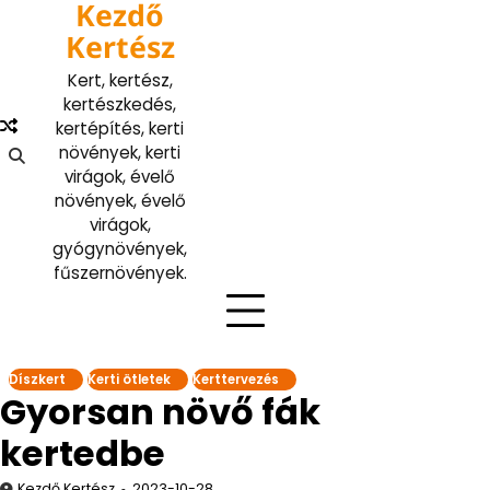
Kezdő
Skip
to
Kertész
content
Kert, kertész,
kertészkedés,
kertépítés, kerti
növények, kerti
virágok, évelő
növények, évelő
virágok,
gyógynövények,
fűszernövények.
Díszkert
Kerti ötletek
Kerttervezés
Gyorsan növő fák
kertedbe
Kezdő Kertész
2023-10-28