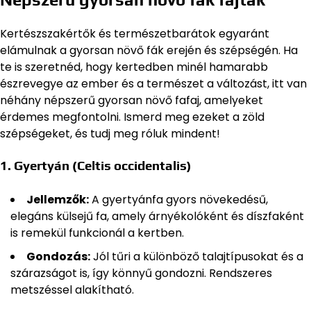
Kertészszakértők és természetbarátok egyaránt
elámulnak a gyorsan növő fák erején és szépségén. Ha
te is szeretnéd, hogy kertedben minél hamarabb
észrevegye az ember és a természet a változást, itt van
néhány népszerű gyorsan növő fafaj, amelyeket
érdemes megfontolni. Ismerd meg ezeket a zöld
szépségeket, és tudj meg róluk mindent!
1.
Gyertyán (Celtis occidentalis)
Jellemzők:
A gyertyánfa gyors növekedésű,
elegáns külsejű fa, amely árnyékolóként és díszfaként
is remekül funkcionál a kertben.
Gondozás:
Jól tűri a különböző talajtípusokat és a
szárazságot is, így könnyű gondozni. Rendszeres
metszéssel alakítható.