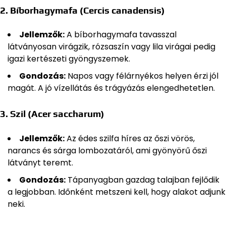
2.
Bíborhagymafa (Cercis canadensis)
Jellemzők:
A bíborhagymafa tavasszal
látványosan virágzik, rózsaszín vagy lila virágai pedig
igazi kertészeti gyöngyszemek.
Gondozás:
Napos vagy félárnyékos helyen érzi jól
magát. A jó vízellátás és trágyázás elengedhetetlen.
3.
Szil (Acer saccharum)
Jellemzők:
Az édes szilfa híres az őszi vörös,
narancs és sárga lombozatáról, ami gyönyörű őszi
látványt teremt.
Gondozás:
Tápanyagban gazdag talajban fejlődik
a legjobban. Időnként metszeni kell, hogy alakot adjunk
neki.