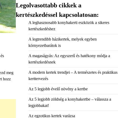
Legolvasottabb cikkek a
kertészkedéssel kapcsolatosan:
A leghasznosabb konyhakerti eszközök a sikeres
kertészkedéshez
A legtrendibb házikertek, melyek egyben
környezetbarátok is
A magaságyás: Az egyszerű és hatékony módja a
 és
kertészkedésnek
A modern kertek trendjei – A természetes és praktikus
vezd meg
kerttervezés
et hozz
Az 5 legjobb évelő növény a kertbe
Az 5 legjobb zöldség a konyhakertbe – válassza a
legjobbakat!
Az egzotikus kertek varázsa