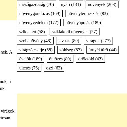
mezőgazdaság
(70)
nyári
(131)
növények
(263)
növénygondozás
(169)
növénytermesztés
(83)
növényvédelem
(177)
növényápolás
(189)
sziklakert
(58)
sziklakerti növények
(57)
szobanövény
(48)
tavaszi
(89)
virágok
(277)
virágzó cserje
(58)
zöldség
(57)
árnyéktűrő
(44)
snek. A
évelők
(189)
öntözés
(89)
örökzöld
(43)
ültetés
(76)
őszi
(63)
nok, a
unk.
A virágok
ztosan