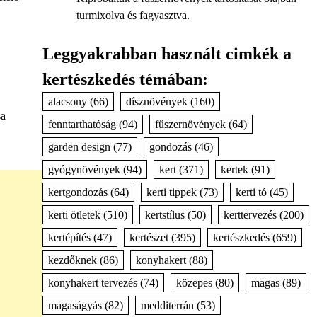
turmixolva és fagyasztva.
Leggyakrabban használt cimkék a
kertészkedés témában:
alacsony
(66)
dísznövények
(160)
sa
fenntarthatóság
(94)
fűszernövények
(64)
garden design
(77)
gondozás
(46)
gyógynövények
(94)
kert
(371)
kertek
(91)
kertgondozás
(64)
kerti tippek
(73)
kerti tó
(45)
kerti ötletek
(510)
kertstílus
(50)
kerttervezés
(200)
kertépítés
(47)
kertészet
(395)
kertészkedés
(659)
kezdőknek
(86)
konyhakert
(88)
konyhakert tervezés
(74)
közepes
(80)
magas
(89)
magaságyás
(82)
medditerrán
(53)