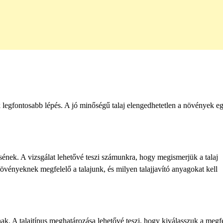
ik legfontosabb lépés. A jó minőségű talaj elengedhetetlen a növények e
tésének. A vizsgálat lehetővé teszi számunkra, hogy megismerjük a talaj
növényeknek megfelelő a talajunk, és milyen talajjavító anyagokat kell
nak. A talajtípus meghatározása lehetővé teszi, hogy kiválasszuk a megf