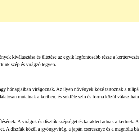
ények kiválasztása és ültetése az egyik legfontosabb része a kerttervezé
rtünk szép és virágzó legyen.
gy hónapjaiban virágoznak. Az ilyen növények közé tartoznak a tulipá
dálatosan mutatnak a kertben, és sokféle szín és forma közül választhat
ítésének. A virágok és díszfák szépséget és karaktert adnak a kertnek. 
ehet. A díszfák közül a gyöngyvirág, a japán cseresznye és a magnólia bi