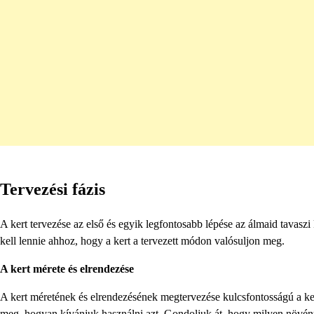
Tervezési fázis
A kert tervezése az első és egyik legfontosabb lépése az álmaid tavasz
kell lennie ahhoz, hogy a kert a tervezett módon valósuljon meg.
A kert mérete és elrendezése
A kert méretének és elrendezésének megtervezése kulcsfontosságú a kert
meg, hogyan kívánjuk használni azt. Gondoljuk át, hogy milyen növény