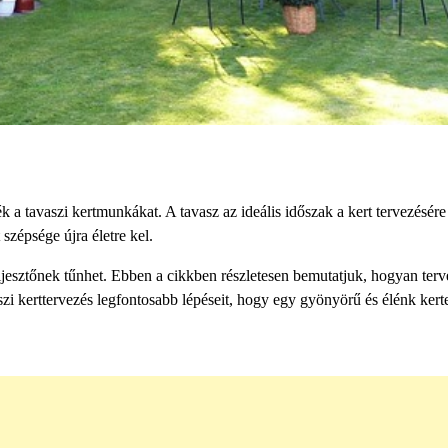
k a tavaszi kertmunkákat. A tavasz az ideális időszak a kert tervezésére
szépsége újra életre kel.
ijesztőnek tűnhet. Ebben a cikkben részletesen bemutatjuk, hogyan ter
vaszi kerttervezés legfontosabb lépéseit, hogy egy gyönyörű és élénk kert