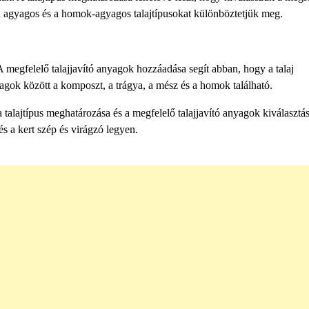
 a agyagos és a homok-agyagos talajtípusokat különböztetjük meg.
 A megfelelő talajjavító anyagok hozzáadása segít abban, hogy a talaj
gok között a komposzt, a trágya, a mész és a homok található.
 a talajtípus meghatározása és a megfelelő talajjavító anyagok kiválasztá
s a kert szép és virágzó legyen.