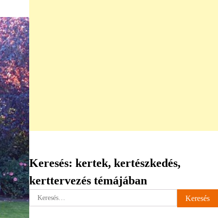
Keresés: kertek, kertészkedés,
kerttervezés témájában
Keresés: