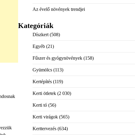
Az évelő növények trendjei
Kategóriák
Díszkert
(508)
Egyéb
(21)
Fűszer és gyógynövények
(158)
Gyümölcs
(113)
Kertépítés
(119)
Kerti ötletek
(2 030)
ondosnak
Kerti tó
(56)
Kerti virágok
(565)
rvezzük
Kerttervezés
(634)
njuk