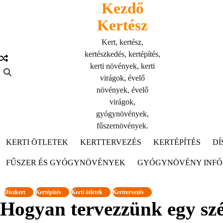
Kezdő
Skip
to
Kertész
content
Kert, kertész,
kertészkedés, kertépítés,
kerti növények, kerti
virágok, évelő
növények, évelő
virágok,
gyógynövények,
fűszernövények.
KERTI ÖTLETEK
KERTTERVEZÉS
KERTÉPÍTÉS
DÍ
FŰSZER ÉS GYÓGYNÖVÉNYEK
GYÓGYNÖVÉNY INF
Díszkert
Kertépítés
Kerti ötletek
Kerttervezés
Hogyan tervezzünk egy szé