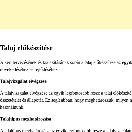
Talaj előkészítése
A kert tervezésének és kialakításának során a talaj előkészítése az egy
növekedéséhez és fejlődéséhez.
Talajvizsgálat elvégzése
A talajvizsgálat elvégzése az egyik legfontosabb része a talaj előkészí
összetételét és állapotát. Ez segít abban, hogy meghatározzuk, milyen 
használnunk.
Talajtípus meghatározása
A talajtípus meghatározása az egyik legfontosabb része a talajvizsgálat