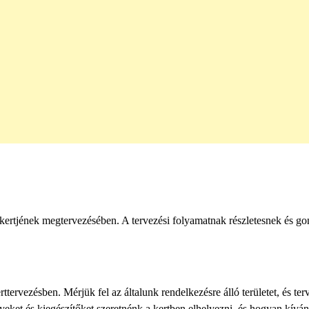
i kertjének megtervezésében. A tervezési folyamatnak részletesnek és g
tervezésben. Mérjük fel az általunk rendelkezésre álló területet, és te
eket és kiegészítőket szeretnénk a kertben elhelyezni, és hogyan kívá