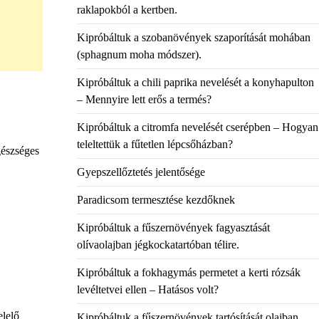
raklapokból a kertben.
Kipróbáltuk a szobanövények szaporítását mohában
(sphagnum moha módszer).
Kipróbáltuk a chili paprika nevelését a konyhapulton
– Mennyire lett erős a termés?
Kipróbáltuk a citromfa nevelését cserépben – Hogyan
teleltettük a fűtetlen lépcsőházban?
gészséges
Gyepszellőztetés jelentősége
Paradicsom termesztése kezdőknek
Kipróbáltuk a fűszernövények fagyasztását
olívaolajban jégkockatartóban télire.
Kipróbáltuk a fokhagymás permetet a kerti rózsák
levéltetvei ellen – Hatásos volt?
elelő
Kipróbáltuk a fűszernövények tartósítását olajban