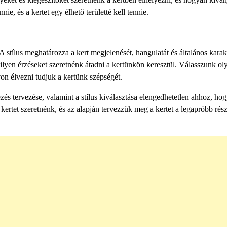
e, és a kertet egy élhető területté kell tennie.
 A stílus meghatározza a kert megjelenését, hangulatát és általános karak
ilyen érzéseket szeretnénk átadni a kertünkön keresztül. Válasszunk ol
on élvezni tudjuk a kertünk szépségét.
zés tervezése, valamint a stílus kiválasztása elengedhetetlen ahhoz, hog
rtet szeretnénk, és az alapján tervezzük meg a kertet a legapróbb rész