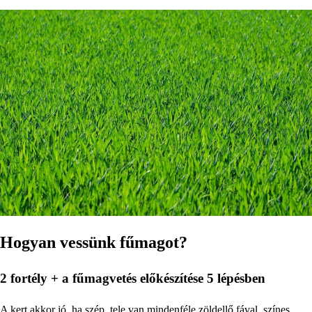
Hogyan vessünk fűmagot?
2 fortély + a fűmagvetés előkészítése 5 lépésben
A kert akkor jó, ha szép, tele van mindenféle zöldellő fával, színes