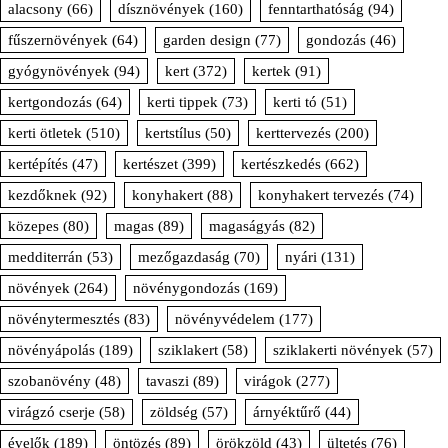
alacsony
(66)
dísznövények
(160)
fenntarthatóság
(94)
fűszernövények
(64)
garden design
(77)
gondozás
(46)
gyógynövények
(94)
kert
(372)
kertek
(91)
kertgondozás
(64)
kerti tippek
(73)
kerti tó
(51)
kerti ötletek
(510)
kertstílus
(50)
kerttervezés
(200)
kertépítés
(47)
kertészet
(399)
kertészkedés
(662)
kezdőknek
(92)
konyhakert
(88)
konyhakert tervezés
(74)
közepes
(80)
magas
(89)
magaságyás
(82)
medditerrán
(53)
mezőgazdaság
(70)
nyári
(131)
növények
(264)
növénygondozás
(169)
növénytermesztés
(83)
növényvédelem
(177)
növényápolás
(189)
sziklakert
(58)
sziklakerti növények
(57)
szobanövény
(48)
tavaszi
(89)
virágok
(277)
virágzó cserje
(58)
zöldség
(57)
árnyéktűrő
(44)
évelők
(189)
öntözés
(89)
örökzöld
(43)
ültetés
(76)