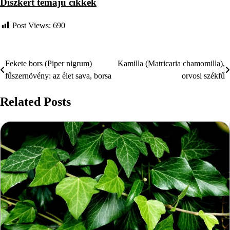
Díszkert témájú cikkek
Post Views:
690
Fekete bors (Piper nigrum)
Kamilla (Matricaria chamomilla),
Bejegyzés
fűszernövény: az élet sava, borsa
orvosi székfű
navigáció
Related Posts