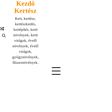
Kezdő
Skip
to
Kertész
content
Kert, kertész,
kertészkedés,
kertépítés, kerti
növények, kerti
virágok, évelő
növények, évelő
virágok,
gyógynövények,
fűszernövények.