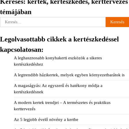
Keresés: kertek, kertészkedés, kerttervezés
témájában
Keresés:
Legolvasottabb cikkek a kertészkedéssel
kapcsolatosan:
A leghasznosabb konyhakerti eszközök a sikeres
kertészkedéshez
A legtrendibb házikertek, melyek egyben környezetbarátok is
A magaságyás: Az egyszerű és hatékony módja a
kertészkedésnek
A modern kertek trendjei – A természetes és praktikus
kerttervezés
Az 5 legjobb évelő növény a kertbe