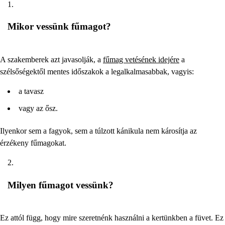
Mikor vessünk fűmagot?
A szakemberek azt javasolják, a
fűmag vetésének idejére
a
szélsőségektől mentes időszakok a legalkalmasabbak, vagyis:
a tavasz
vagy az ősz.
Ilyenkor sem a fagyok, sem a túlzott kánikula nem károsítja az
érzékeny fűmagokat.
Milyen fűmagot vessünk?
Ez attól függ, hogy mire szeretnénk használni a kertünkben a füvet. Ez