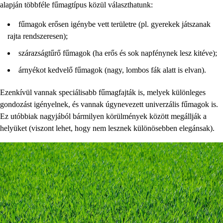
alapján többféle fűmagtípus közül választhatunk:
fűmagok erősen igénybe vett területre (pl. gyerekek játszanak
rajta rendszeresen);
szárazságtűrő fűmagok (ha erős és sok napfénynek lesz kitéve);
árnyékot kedvelő fűmagok (nagy, lombos fák alatt is elvan).
Ezenkívül vannak speciálisabb fűmagfajták is, melyek különleges
gondozást igényelnek, és vannak úgynevezett univerzális fűmagok is.
Ez utóbbiak nagyjából bármilyen körülmények között megállják a
helyüket (viszont lehet, hogy nem lesznek különösebben elegánsak).