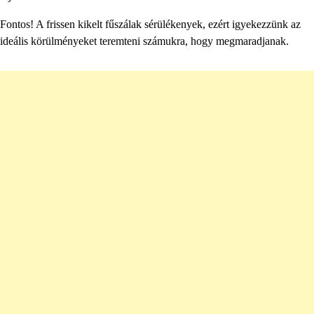
Fontos! A frissen kikelt fűszálak sérülékenyek, ezért igyekezzünk az
ideális körülményeket teremteni számukra, hogy megmaradjanak.