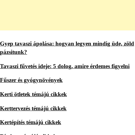
Gyep tavaszi ápolása: hogyan legyen mindig üde, zöld
pázsitunk?
Tavaszi fűvetés ideje: 5 dolog, amire érdemes figyelni
Fűszer és gyógynövények
Kerti ötletek témájú cikkek
Kerttervezés témájú cikkek
Kertépítés témájú cikkek