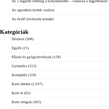
Az 5 legjobb zöldség a konyhakertbe – válassza a legjobbakat!
Az egzotikus kertek varázsa
Az évelő növények trendjei
Kategóriák
Díszkert
(508)
Egyéb
(21)
Fűszer és gyógynövények
(158)
Gyümölcs
(113)
Kertépítés
(119)
Kerti ötletek
(2 037)
Kerti tó
(62)
Kerti virágok
(565)