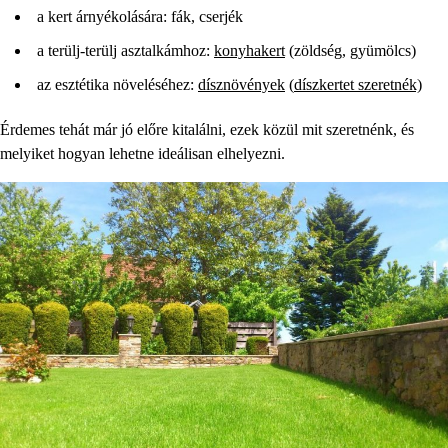
a kert árnyékolására: fák, cserjék
a terülj-terülj asztalkámhoz:
konyhakert
(zöldség, gyümölcs)
az esztétika növeléséhez:
dísznövények
(
díszkertet szeretnék)
Érdemes tehát már jó előre kitalálni, ezek közül mit szeretnénk, és
melyiket hogyan lehetne ideálisan elhelyezni.