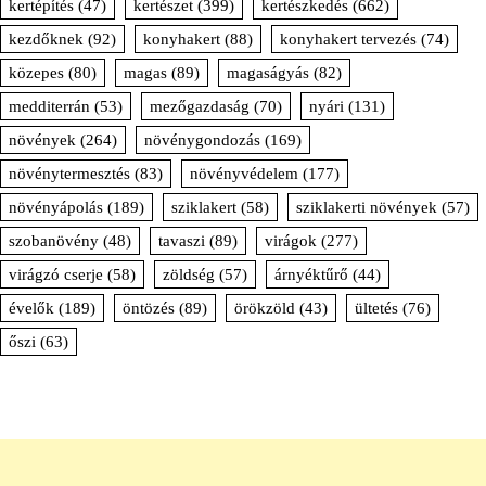
kertépítés
(47)
kertészet
(399)
kertészkedés
(662)
kezdőknek
(92)
konyhakert
(88)
konyhakert tervezés
(74)
közepes
(80)
magas
(89)
magaságyás
(82)
medditerrán
(53)
mezőgazdaság
(70)
nyári
(131)
növények
(264)
növénygondozás
(169)
növénytermesztés
(83)
növényvédelem
(177)
növényápolás
(189)
sziklakert
(58)
sziklakerti növények
(57)
szobanövény
(48)
tavaszi
(89)
virágok
(277)
virágzó cserje
(58)
zöldség
(57)
árnyéktűrő
(44)
évelők
(189)
öntözés
(89)
örökzöld
(43)
ültetés
(76)
őszi
(63)