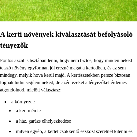
A kerti növények kiválasztását befolyásoló
tényezők
Fontos azzal is tisztában lenni, hogy nem biztos, hogy minden neked
tetsző növény egyformán jól érezné magát a kertedben, és az sem
mindegy, melyik hova kerül majd. A kertészetekben persze biztosan
fognak tudni segíteni neked, de azért ezeket a tényezőket érdemes
átgondolnod, mielőtt választasz:
a környezet:
a kert mérete
a ház, garázs elhelyezkedése
milyen egyéb, a kertet csökkentő eszközt szeretnél kitenni és