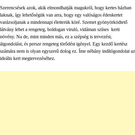
Szerencsések azok, akik elmondhatják magukról, hogy kertes házban
laknak, így lehetőségük van arra, hogy egy valóságos édenkertet
varázsoljanak a mindennapi életterük köré. Szemet gyönyörködtető
látvány lehet a rengeteg, boldogan viruló, vidáman színes kerti
növény. Na de, mint minden más, ez a szépség is tervezést,
átgondolást, és persze rengeteg törődést igényel. Egy kezdő kertész
számára nem is olyan egyszerű dolog ez. Íme néhány indítógondolat az
ideális kert megtervezéséhez.