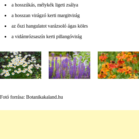
a hosszúkás, mélykék ligeti zsálya
a hosszan virágzó kerti margitvirág
az őszi hangulatot varázsoló ágas köles
a vidámrózsaszín kerti pillangóvirág
Fotó forrása: Botanikakaland.hu