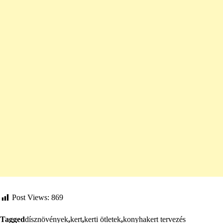
Post Views:
869
Tagged
dísznövények
,
kert
,
kerti ötletek
,
konyhakert tervezés