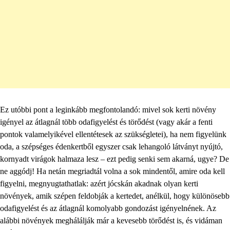
Ez utóbbi pont a leginkább megfontolandó: mivel sok kerti növény
igényel az átlagnál több odafigyelést és törődést (vagy akár a fenti
pontok valamelyikével ellentétesek az szükségletei), ha nem figyelünk
oda, a szépséges édenkertből egyszer csak lehangoló látványt nyújtó,
kornyadt virágok halmaza lesz – ezt pedig senki sem akarná, ugye? De
ne aggódj! Ha netán megriadtál volna a sok mindentől, amire oda kell
figyelni, megnyugtathatlak: azért jócskán akadnak olyan kerti
növények, amik szépen feldobják a kertedet, anélkül, hogy különösebb
odafigyelést és az átlagnál komolyabb gondozást igényelnének. Az
alábbi növények meghálálják már a kevesebb törődést is, és vidáman