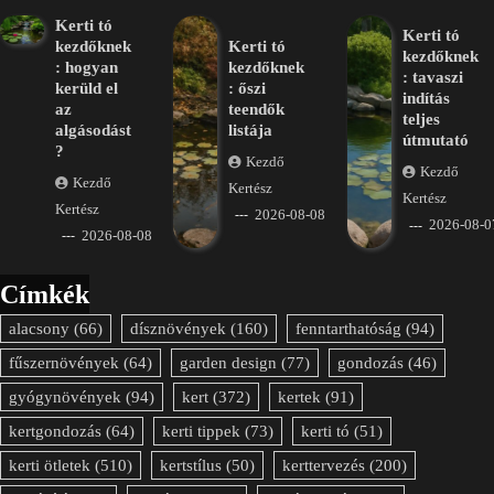
Kerti tó
Kerti tó
kezdőknek
Kerti tó
kezdőknek
: hogyan
kezdőknek
: tavaszi
kerüld el
: őszi
indítás
az
teendők
teljes
algásodást
listája
útmutató
?
Kezdő
Kezdő
Kezdő
Kertész
Kertész
Kertész
2026-08-08
2026-08-0
2026-08-08
Címkék
alacsony
(66)
dísznövények
(160)
fenntarthatóság
(94)
fűszernövények
(64)
garden design
(77)
gondozás
(46)
gyógynövények
(94)
kert
(372)
kertek
(91)
kertgondozás
(64)
kerti tippek
(73)
kerti tó
(51)
kerti ötletek
(510)
kertstílus
(50)
kerttervezés
(200)