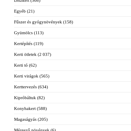
Díszkert
(508)
Egyéb
(21)
Fűszer és gyógynövények
(158)
Gyümölcs
(113)
Kertépítés
(119)
Kerti ötletek
(2 037)
Kerti tó
(62)
Kerti virágok
(565)
Kerttervezés
(634)
Kipróbáltuk
(82)
Konyhakert
(588)
Magaságyás
(205)
Mérgező növények
(6)