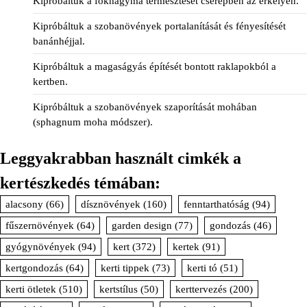
Kipróbáltuk a fokhagyma termesztését cserépben az erkélyen.
Kipróbáltuk a szobanövények portalanítását és fényesítését
banánhéjjal.
Kipróbáltuk a magaságyás építését bontott raklapokból a
kertben.
Kipróbáltuk a szobanövények szaporítását mohában
(sphagnum moha módszer).
Leggyakrabban használt cimkék a
kertészkedés témában:
alacsony
(66)
dísznövények
(160)
fenntarthatóság
(94)
fűszernövények
(64)
garden design
(77)
gondozás
(46)
gyógynövények
(94)
kert
(372)
kertek
(91)
kertgondozás
(64)
kerti tippek
(73)
kerti tó
(51)
kerti ötletek
(510)
kertstílus
(50)
kerttervezés
(200)