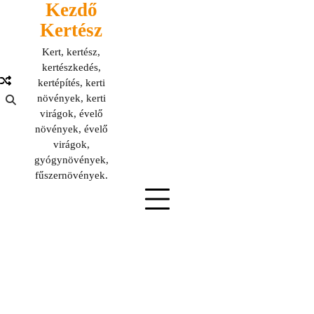
Kezdő
Skip
to
Kertész
content
Kert, kertész,
kertészkedés,
kertépítés, kerti
növények, kerti
virágok, évelő
növények, évelő
virágok,
gyógynövények,
fűszernövények.