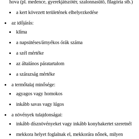
hova (pl. medence, gyerekjátszótér, szalonnasütő, filagória stb.)
a kert kövezett területének elhelyezkedése
az időjárás:
klíma
a napsütéses/árnyékos órák száma
a szél mértéke
az általános páratartalom
a szárazság mértéke
a termőtalaj minősége:
agyagos vagy homokos
inkább savas vagy lúgos
a növények tulajdonságai:
inkább dísznövényeket vagy inkább konyhakertet szeretnél
mekkora helyet foglalnak el, mekkorára nőnek, milyen