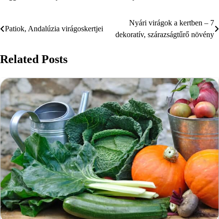
Nyári virágok a kertben – 7
Bejegyzés
Patiok, Andalúzia virágoskertjei
dekoratív, szárazságtűrő növény
navigáció
Related Posts