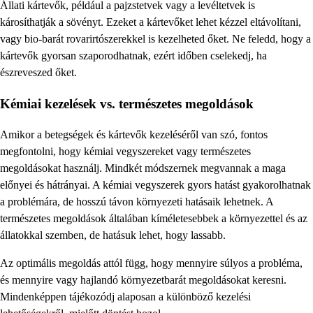
Állati kártevők, például a pajzstetvek vagy a levéltetvek is
károsíthatják a sövényt. Ezeket a kártevőket lehet kézzel eltávolítani,
vagy bio-barát rovarirtószerekkel is kezelheted őket. Ne feledd, hogy a
kártevők gyorsan szaporodhatnak, ezért időben cselekedj, ha
észreveszed őket.
Kémiai kezelések vs. természetes megoldások
Amikor a betegségek és kártevők kezeléséről van szó, fontos
megfontolni, hogy kémiai vegyszereket vagy természetes
megoldásokat használj. Mindkét módszernek megvannak a maga
előnyei és hátrányai. A kémiai vegyszerek gyors hatást gyakorolhatnak
a problémára, de hosszú távon környezeti hatásaik lehetnek. A
természetes megoldások általában kíméletesebbek a környezettel és az
állatokkal szemben, de hatásuk lehet, hogy lassabb.
Az optimális megoldás attól függ, hogy mennyire súlyos a probléma,
és mennyire vagy hajlandó környezetbarát megoldásokat keresni.
Mindenképpen tájékozódj alaposan a különböző kezelési