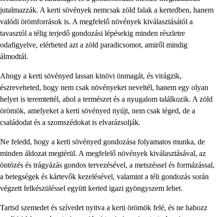
jutalmazzák. A kerti sövények nemcsak zöld falak a kertedben, hanem
valódi örömforrások is. A megfelelő növények kiválasztásától a
tavasztól a télig terjedő gondozási lépésekig minden részletre
odafigyelve, elérheted azt a zöld paradicsomot, amiről mindig
álmodtál.
Ahogy a kerti sövényed lassan kinövi önmagát, és virágzik,
észreveheted, hogy nem csak növényeket neveltél, hanem egy olyan
helyet is teremtettél, ahol a természet és a nyugalom találkozik. A zöld
örömök, amelyeket a kerti sövényed nyújt, nem csak téged, de a
családodat és a szomszédokat is elvarázsolják.
Ne feledd, hogy a kerti sövényed gondozása folyamatos munka, de
minden áldozat megtérül. A megfelelő növények kiválasztásával, az
öntözés és trágyázás gondos tervezésével, a metszéssel és formázással,
a betegségek és kártevők kezelésével, valamint a téli gondozás során
végzett felkészüléssel együtt kerted igazi gyöngyszem lehet.
Tartsd szemedet és szívedet nyitva a kerti örömök felé, és ne habozz