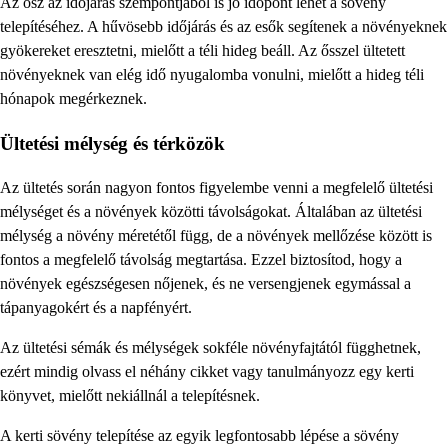
Az ősz az időjárás szempontjából is jó időpont lehet a sövény
telepítéséhez. A hűvösebb időjárás és az esők segítenek a növényeknek
gyökereket eresztetni, mielőtt a téli hideg beáll. Az ősszel ültetett
növényeknek van elég idő nyugalomba vonulni, mielőtt a hideg téli
hónapok megérkeznek.
Ültetési mélység és térközök
Az ültetés során nagyon fontos figyelembe venni a megfelelő ültetési
mélységet és a növények közötti távolságokat. Általában az ültetési
mélység a növény méretétől függ, de a növények mellőzése között is
fontos a megfelelő távolság megtartása. Ezzel biztosítod, hogy a
növények egészségesen nőjenek, és ne versengjenek egymással a
tápanyagokért és a napfényért.
Az ültetési sémák és mélységek sokféle növényfajtától függhetnek,
ezért mindig olvass el néhány cikket vagy tanulmányozz egy kerti
könyvet, mielőtt nekiállnál a telepítésnek.
A kerti sövény telepítése az egyik legfontosabb lépése a sövény