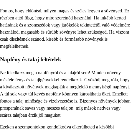
Fontos, hogy eldöntsd, milyen magas és széles legyen a sövényed. Ez
részben attól függ, hogy mire szeretnéd használni. Ha inkább kerted
határának és a szomszédok vagy járókelők tekintetétől való védelmére
használod, magasabb és sűrűbb sövényre lehet szükséged. Ha viszont
csak díszítésnek szánod, kisebb és formásabb növények is
megfelelhetnek.
Napfény és talaj feltételek
Ne feledkezz meg a napfényről és a talajról sem! Minden növény
másféle fény- és talajigényekkel rendelkezik. Győződj meg róla, hogy
a kiválasztott növények megkapják a megfelelő mennyiségű napfényt.
A túl sok vagy túl kevés napfény könnyen károsíthatja őket. Emellett
fontos a talaj minősége és vízelvezetése is. Bizonyos növények jobban
prosperálnak savas vagy meszes talajon, míg mások nedves vagy
száraz talajban érzik jól magukat.
Ezeken a szempontokon gondolkodva elkerülheted a későbbi