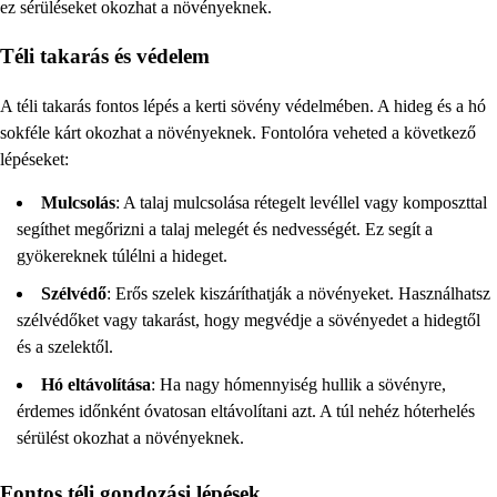
ez sérüléseket okozhat a növényeknek.
Téli takarás és védelem
A téli takarás fontos lépés a kerti sövény védelmében. A hideg és a hó
sokféle kárt okozhat a növényeknek. Fontolóra veheted a következő
lépéseket:
Mulcsolás
: A talaj mulcsolása rétegelt levéllel vagy komposzttal
segíthet megőrizni a talaj melegét és nedvességét. Ez segít a
gyökereknek túlélni a hideget.
Szélvédő
: Erős szelek kiszáríthatják a növényeket. Használhatsz
szélvédőket vagy takarást, hogy megvédje a sövényedet a hidegtől
és a szelektől.
Hó eltávolítása
: Ha nagy hómennyiség hullik a sövényre,
érdemes időnként óvatosan eltávolítani azt. A túl nehéz hóterhelés
sérülést okozhat a növényeknek.
Fontos téli gondozási lépések