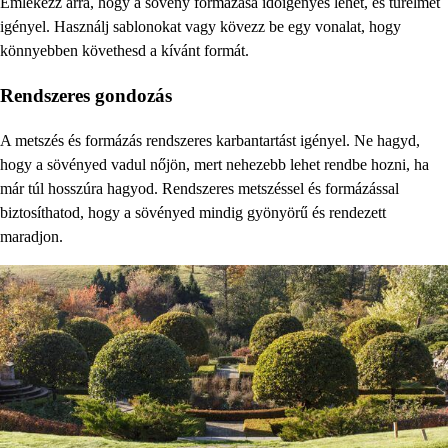
Emlékezz arra, hogy a sövény formázása időigényes lehet, és türelmet
igényel. Használj sablonokat vagy kövezz be egy vonalat, hogy
könnyebben követhesd a kívánt formát.
Rendszeres gondozás
A metszés és formázás rendszeres karbantartást igényel. Ne hagyd,
hogy a sövényed vadul nőjön, mert nehezebb lehet rendbe hozni, ha
már túl hosszúra hagyod. Rendszeres metszéssel és formázással
biztosíthatod, hogy a sövényed mindig gyönyörű és rendezett
maradjon.