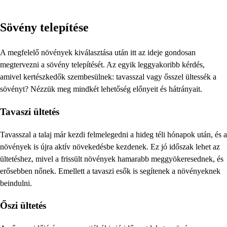
Sövény telepítése
A megfelelő növények kiválasztása után itt az ideje gondosan
megtervezni a sövény telepítését. Az egyik leggyakoribb kérdés,
amivel kertészkedők szembesülnek: tavasszal vagy ősszel ültessék a
sövényt? Nézzük meg mindkét lehetőség előnyeit és hátrányait.
Tavaszi ültetés
Tavasszal a talaj már kezdi felmelegedni a hideg téli hónapok után, és a
növények is újra aktív növekedésbe kezdenek. Ez jó időszak lehet az
ültetéshez, mivel a frissült növények hamarabb meggyökeresednek, és
erősebben nőnek. Emellett a tavaszi esők is segítenek a növényeknek
beindulni.
Őszi ültetés