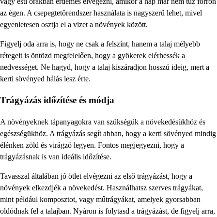
vagy esti órákban érdemes elvégezni, amikor a nap már nem tűz forrón
az égen. A csepegtetőrendszer használata is nagyszerű lehet, mivel
egyenletesen osztja el a vizet a növények között.
Figyelj oda arra is, hogy ne csak a felszínt, hanem a talaj mélyebb
rétegeit is öntözd megfelelően, hogy a gyökerek elérhessék a
nedvességet. Ne hagyd, hogy a talaj kiszáradjon hosszú ideig, mert a
kerti sövényed hálás lesz érte.
Trágyázás időzítése és módja
A növényeknek tápanyagokra van szükségük a növekedésükhöz és
egészségükhöz. A trágyázás segít abban, hogy a kerti sövényed mindig
élénken zöld és virágzó legyen. Fontos megjegyezni, hogy a
trágyázásnak is van ideális időzítése.
Tavasszal általában jó ötlet elvégezni az első trágyázást, hogy a
növények elkezdjék a növekedést. Használhatsz szerves trágyákat,
mint például komposztot, vagy műtrágyákat, amelyek gyorsabban
oldódnak fel a talajban. Nyáron is folytasd a trágyázást, de figyelj arra,