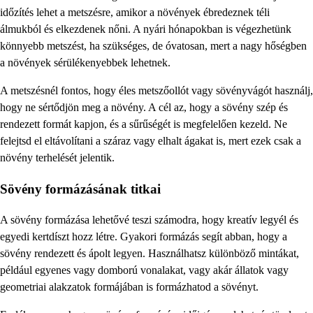
időzítés lehet a metszésre, amikor a növények ébredeznek téli
álmukból és elkezdenek nőni. A nyári hónapokban is végezhetünk
könnyebb metszést, ha szükséges, de óvatosan, mert a nagy hőségben
a növények sérülékenyebbek lehetnek.
A metszésnél fontos, hogy éles metszőollót vagy sövényvágót használj,
hogy ne sértődjön meg a növény. A cél az, hogy a sövény szép és
rendezett formát kapjon, és a sűrűségét is megfelelően kezeld. Ne
felejtsd el eltávolítani a száraz vagy elhalt ágakat is, mert ezek csak a
növény terhelését jelentik.
Sövény formázásának titkai
A sövény formázása lehetővé teszi számodra, hogy kreatív legyél és
egyedi kertdíszt hozz létre. Gyakori formázás segít abban, hogy a
sövény rendezett és ápolt legyen. Használhatsz különböző mintákat,
például egyenes vagy domború vonalakat, vagy akár állatok vagy
geometriai alakzatok formájában is formázhatod a sövényt.