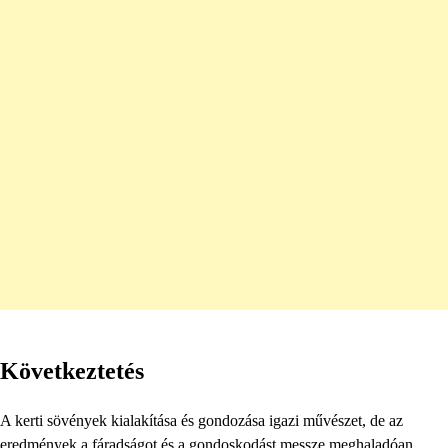
Következtetés
A kerti sövények kialakítása és gondozása igazi művészet, de az
eredmények a fáradságot és a gondoskodást messze meghaladóan