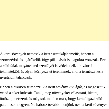
A kerti sövények nemcsak a kert esztétikáját emelik, hanem a
szomszédok és a járókelők irigy pillantásait is magukra vonzzák. Ezek
a zöld falak magánéleted szentélyét is védelmezik a kíváncsi
tekintetektől, és olyan környezetet teremtenek, ahol a természet és a
nyugalom találkozik.
Ebben a cikkben felfedezzük a kerti sövények világát, és megosztjuk
veled a siker kulcsait. Tanulj meg növényeket választani, ültetni,
öntözni, metszeni, és még sok minden mást, hogy kerted igazi zöld
paradicsom legyen. Ne habozz tovább, menjünk neki a kerti sövények