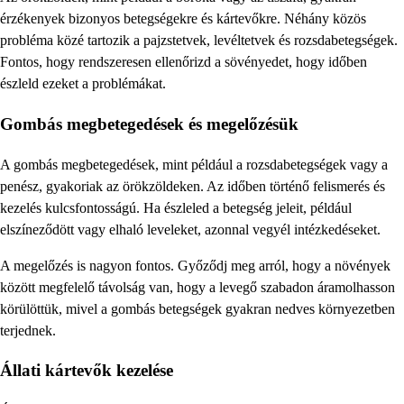
érzékenyek bizonyos betegségekre és kártevőkre. Néhány közös
probléma közé tartozik a pajzstetvek, levéltetvek és rozsdabetegségek.
Fontos, hogy rendszeresen ellenőrizd a sövényedet, hogy időben
észleld ezeket a problémákat.
Gombás megbetegedések és megelőzésük
A gombás megbetegedések, mint például a rozsdabetegségek vagy a
penész, gyakoriak az örökzöldeken. Az időben történő felismerés és
kezelés kulcsfontosságú. Ha észleled a betegség jeleit, például
elszíneződött vagy elhaló leveleket, azonnal vegyél intézkedéseket.
A megelőzés is nagyon fontos. Győződj meg arról, hogy a növények
között megfelelő távolság van, hogy a levegő szabadon áramolhasson
körülöttük, mivel a gombás betegségek gyakran nedves környezetben
terjednek.
Állati kártevők kezelése