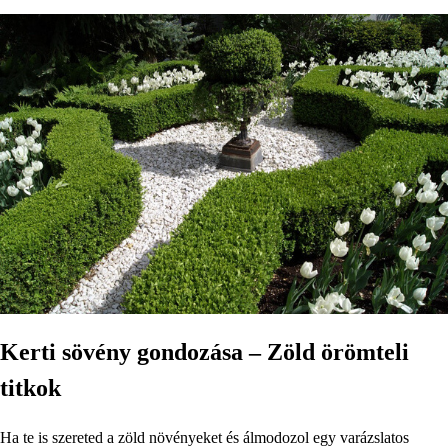
Kerti sövény gondozása – Zöld örömteli
titkok
Ha te is szereted a zöld növényeket és álmodozol egy varázslatos