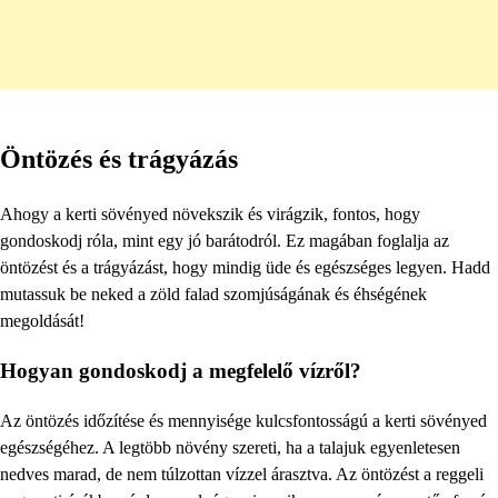
Öntözés és trágyázás
Ahogy a kerti sövényed növekszik és virágzik, fontos, hogy
gondoskodj róla, mint egy jó barátodról. Ez magában foglalja az
öntözést és a trágyázást, hogy mindig üde és egészséges legyen. Hadd
mutassuk be neked a zöld falad szomjúságának és éhségének
megoldását!
Hogyan gondoskodj a megfelelő vízről?
Az öntözés időzítése és mennyisége kulcsfontosságú a kerti sövényed
egészségéhez. A legtöbb növény szereti, ha a talajuk egyenletesen
nedves marad, de nem túlzottan vízzel árasztva. Az öntözést a reggeli