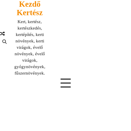
Kezdő
Skip
to
Kertész
content
Kert, kertész,
kertészkedés,
kertépítés, kerti
növények, kerti
virágok, évelő
növények, évelő
virágok,
gyógynövények,
fűszernövények.