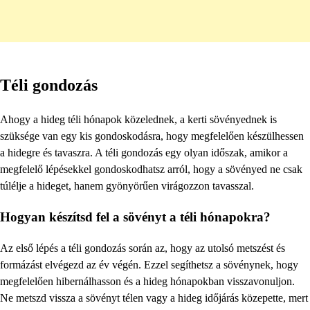
Téli gondozás
Ahogy a hideg téli hónapok közelednek, a kerti sövényednek is
szüksége van egy kis gondoskodásra, hogy megfelelően készülhessen
a hidegre és tavaszra. A téli gondozás egy olyan időszak, amikor a
megfelelő lépésekkel gondoskodhatsz arról, hogy a sövényed ne csak
túlélje a hideget, hanem gyönyörűen virágozzon tavasszal.
Hogyan készítsd fel a sövényt a téli hónapokra?
Az első lépés a téli gondozás során az, hogy az utolsó metszést és
formázást elvégezd az év végén. Ezzel segíthetsz a sövénynek, hogy
megfelelően hibernálhasson és a hideg hónapokban visszavonuljon.
Ne metszd vissza a sövényt télen vagy a hideg időjárás közepette, mert