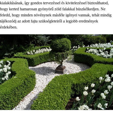
kialakításának, így gondos tervezéssel és kivitelezéssel biztosíthatod,
hogy kerted hamarosan gyönyörű zöld falakkal büszkélkedjen. Ne
feledd, hogy minden növénynek másféle igényei vannak, tehát mindig
tájékozódj az adott fajta szükségleteiről a legjobb eredmények
érdekében.