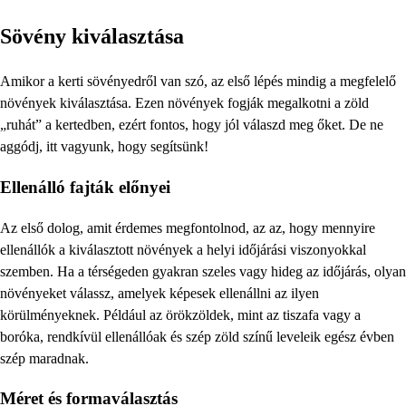
Sövény kiválasztása
Amikor a kerti sövényedről van szó, az első lépés mindig a megfelelő
növények kiválasztása. Ezen növények fogják megalkotni a zöld
„ruhát” a kertedben, ezért fontos, hogy jól válaszd meg őket. De ne
aggódj, itt vagyunk, hogy segítsünk!
Ellenálló fajták előnyei
Az első dolog, amit érdemes megfontolnod, az az, hogy mennyire
ellenállók a kiválasztott növények a helyi időjárási viszonyokkal
szemben. Ha a térségeden gyakran szeles vagy hideg az időjárás, olyan
növényeket válassz, amelyek képesek ellenállni az ilyen
körülményeknek. Például az örökzöldek, mint az tiszafa vagy a
boróka, rendkívül ellenállóak és szép zöld színű leveleik egész évben
szép maradnak.
Méret és formaválasztás