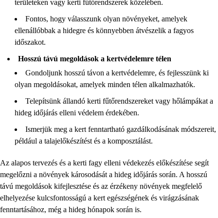
területeken vagy kerti fűtőrendszerek közelében.
Fontos, hogy válasszunk olyan növényeket, amelyek
ellenállóbbak a hidegre és könnyebben átvészelik a fagyos
időszakot.
Hosszú távú megoldások a kertvédelemre télen
Gondoljunk hosszú távon a kertvédelemre, és fejlesszünk ki
olyan megoldásokat, amelyek minden télen alkalmazhatók.
Telepítsünk állandó kerti fűtőrendszereket vagy hőlámpákat a
hideg időjárás elleni védelem érdekében.
Ismerjük meg a kert fenntartható gazdálkodásának módszereit,
például a talajelőkészítést és a komposztálást.
Az alapos tervezés és a kerti fagy elleni védekezés előkészítése segít
megelőzni a növények károsodását a hideg időjárás során. A hosszú
távú megoldások kifejlesztése és az érzékeny növények megfelelő
elhelyezése kulcsfontosságú a kert egészségének és virágzásának
fenntartásához, még a hideg hónapok során is.