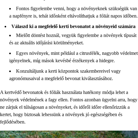
Fontos figyelembe venni, hogy a növényeknek szükségük van
a napfényre is, tehát időnként eltávolíthatjuk a fóliát napos időben.
Válaszd ki a megfelelő kerti bevonatot a növényeid számára
Mielőtt döntést hoznál, vegyük figyelembe a növények típusát
és az aktuális időjárási körülményeket.
Egyes növények, mint például a citrusfélék, nagyobb védelmet
igényelnek, míg mások kevésbé érzékenyek a hidegre.
Konzultáljunk a kerti központok szakembereivel vagy
agronómusaival a megfelelő bevonat kiválasztásához.
A kertvédő bevonatok és fóliák használata hatékony módja lehet a
növények védelmének a fagy ellen. Fontos azonban ügyelni arra, hogy
ne zárjuk el túlságosan a növényeket, és időről időre ellenőrizzük a
kertet, hogy biztosak lehessünk a növények jó egészségében és
fejlődésében.