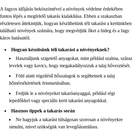
A fagyos időjárás beköszöntével a növények védelme érdekében
fontos lépés a megfelelő takarás kialakítása. Ebben a szakaszban
részletesen áttekintjük, hogyan készíthetünk téli takarást a kertünkben
található növények számára, hogy megvédjük őket a hideg és a fagy
káros hatásaitól.
Hogyan készítsünk téli takarást a növényeknek?
Használjunk szigetelő anyagokat, mint például szalma, száraz
levelek vagy kavics, hogy megakadályozzuk a talaj hővesztését.
Föld alatti rögzítésű hőszalagok is segíthetnek a talaj
hőmérsékletének fenntartásában.
Fedjük le a növényeket takaróanyaggal, például régi
lepedőkkel vagy speciális kerti takarási anyagokkal.
Hasznos tippek a takarás során
Ne hagyjuk a takarást túlságosan szorosan a növényekre
simulni, mivel szükségük van levegőáramlásra.