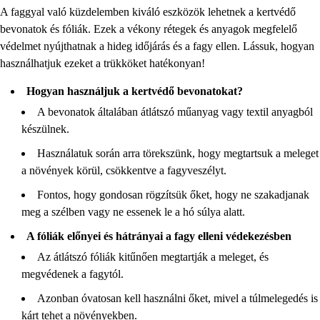
A faggyal való küzdelemben kiváló eszközök lehetnek a kertvédő
bevonatok és fóliák. Ezek a vékony rétegek és anyagok megfelelő
védelmet nyújthatnak a hideg időjárás és a fagy ellen. Lássuk, hogyan
használhatjuk ezeket a trükköket hatékonyan!
Hogyan használjuk a kertvédő bevonatokat?
A bevonatok általában átlátszó műanyag vagy textil anyagból
készülnek.
Használatuk során arra törekszünk, hogy megtartsuk a meleget
a növények körül, csökkentve a fagyveszélyt.
Fontos, hogy gondosan rögzítsük őket, hogy ne szakadjanak
meg a szélben vagy ne essenek le a hó súlya alatt.
A fóliák előnyei és hátrányai a fagy elleni védekezésben
Az átlátszó fóliák kitűnően megtartják a meleget, és
megvédenek a fagytól.
Azonban óvatosan kell használni őket, mivel a túlmelegedés is
kárt tehet a növényekben.