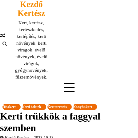
Kezdő
Skip
to
Kertész
content
Kert, kertész,
kertészkedés,
kertépítés, kerti
növények, kerti
virágok, évelő
növények, évelő
virágok,
gyógynövények,
fűszernövények.
Díszkert
Kerti ötletek
Kerttervezés
Konyhakert
Kerti trükkök a faggyal
szemben
Kezdő Kertész
2023-10-13