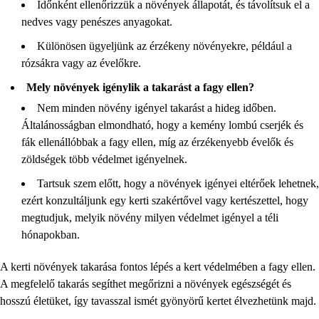
Időnként ellenőrizzük a növények állapotát, és távolítsuk el a
nedves vagy penészes anyagokat.
Különösen ügyeljünk az érzékeny növényekre, például a
rózsákra vagy az évelőkre.
Mely növények igénylik a takarást a fagy ellen?
Nem minden növény igényel takarást a hideg időben.
Általánosságban elmondható, hogy a kemény lombú cserjék és
fák ellenállóbbak a fagy ellen, míg az érzékenyebb évelők és
zöldségek több védelmet igényelnek.
Tartsuk szem előtt, hogy a növények igényei eltérőek lehetnek,
ezért konzultáljunk egy kerti szakértővel vagy kertészettel, hogy
megtudjuk, melyik növény milyen védelmet igényel a téli
hónapokban.
A kerti növények takarása fontos lépés a kert védelmében a fagy ellen.
A megfelelő takarás segíthet megőrizni a növények egészségét és
hosszú életüket, így tavasszal ismét gyönyörű kertet élvezhetünk majd.