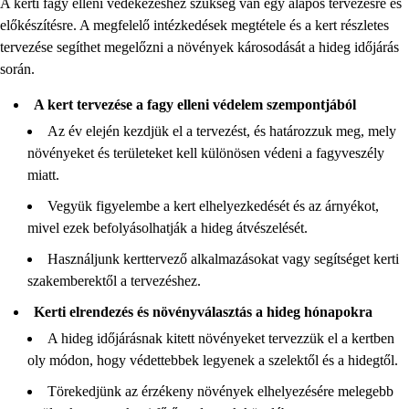
A kerti fagy elleni védekezéshez szükség van egy alapos tervezésre és
előkészítésre. A megfelelő intézkedések megtétele és a kert részletes
tervezése segíthet megelőzni a növények károsodását a hideg időjárás
során.
A kert tervezése a fagy elleni védelem szempontjából
Az év elején kezdjük el a tervezést, és határozzuk meg, mely
növényeket és területeket kell különösen védeni a fagyveszély
miatt.
Vegyük figyelembe a kert elhelyezkedését és az árnyékot,
mivel ezek befolyásolhatják a hideg átvészelését.
Használjunk kerttervező alkalmazásokat vagy segítséget kerti
szakemberektől a tervezéshez.
Kerti elrendezés és növényválasztás a hideg hónapokra
A hideg időjárásnak kitett növényeket tervezzük el a kertben
oly módon, hogy védettebbek legyenek a szelektől és a hidegtől.
Törekedjünk az érzékeny növények elhelyezésére melegebb