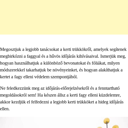
Megosztjuk a legjobb tanácsokat a kerti trükkökről, amelyek segítenek
megbirkózni a faggyal és a hűvös időjárás kihívásaival. Ismerjük meg,
hogyan használhatjuk a különböző bevonatokat és fóliákat, milyen
módszerekkel takarhatjuk be növényeinket, és hogyan alakíthatjuk a
kertet a fagy elleni védelem szempontjából.
Ne feledkezzünk meg az időjárás-előrejelzésekről és a fenntartható
megoldásokról sem! Ha készen állsz a kerti fagy elleni küzdelemre,
akkor kezdjük el felfedezni a legjobb kerti trükköket a hideg időjárás
ellen.