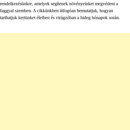
rendelkezésünkre, amelyek segítenek növényeinket megvédeni a
faggyal szemben. A cikkünkben átfogóan bemutatjuk, hogyan
tarthatjuk kertünket életben és virágzóban a hideg hónapok során.