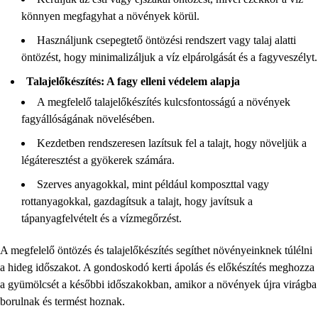
könnyen megfagyhat a növények körül.
Használjunk csepegtető öntözési rendszert vagy talaj alatti
öntözést, hogy minimalizáljuk a víz elpárolgását és a fagyveszélyt.
Talajelőkészítés: A fagy elleni védelem alapja
A megfelelő talajelőkészítés kulcsfontosságú a növények
fagyállóságának növelésében.
Kezdetben rendszeresen lazítsuk fel a talajt, hogy növeljük a
légáteresztést a gyökerek számára.
Szerves anyagokkal, mint például komposzttal vagy
rottanyagokkal, gazdagítsuk a talajt, hogy javítsuk a
tápanyagfelvételt és a vízmegőrzést.
A megfelelő öntözés és talajelőkészítés segíthet növényeinknek túlélni
a hideg időszakot. A gondoskodó kerti ápolás és előkészítés meghozza
a gyümölcsét a későbbi időszakokban, amikor a növények újra virágba
borulnak és termést hoznak.