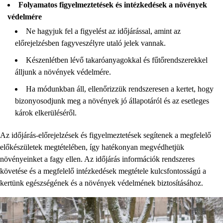
Folyamatos figyelmeztetések és intézkedések a növények
védelmére
Ne hagyjuk fel a figyelést az időjárással, amint az
előrejelzésben fagyveszélyre utaló jelek vannak.
Készenlétben lévő takaróanyagokkal és fűtőrendszerekkel
álljunk a növények védelmére.
Ha módunkban áll, ellenőrizzük rendszeresen a kertet, hogy
bizonyosodjunk meg a növények jó állapotáról és az esetleges
károk elkerüléséről.
Az időjárás-előrejelzések és figyelmeztetések segítenek a megfelelő
előkészületek megtételében, így hatékonyan megvédhetjük
növényeinket a fagy ellen. Az időjárás információk rendszeres
követése és a megfelelő intézkedések megtétele kulcsfontosságú a
kertünk egészségének és a növények védelmének biztosításához.