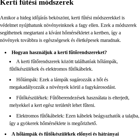
Kerti fűtési módszerek
Amikor a hideg időjárás beköszönt, kerti fűtési módszerekkel is
védelmet nyújthatunk növényeinknek a fagy ellen. Ezek a módszerek
segíthetnek megtartani a kívánt hőmérsékletet a kertben, így a
növények továbbra is egészségesek és életképesek maradnak.
Hogyan használjuk a kerti fűtőrendszereket?
A kerti fűtőrendszerek között találhatóak hőlámpák,
fűtőkészülékek és elektromos fűtőkábelek.
Hőlámpák: Ezek a lámpák sugározzák a hőt és
megakadályozzák a növények körül a fagykárosodást.
Fűtőkészülékek: Fűtőberendezések használata is elterjedt,
melyekkel a kert egész területét lehet fűteni.
Elektromos fűtőkábelek: Ezen kábelek beágyazhatók a talajba,
így a gyökerek hőmérséklete is megőrizhető.
A hőlámpák és fűtőkészülékek előnyei és hátrányai