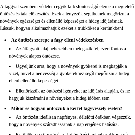
A faggyal szembeni védelem egyik kulcsfontosságú eleme a megfelelő
öntözés és talajelőkészítés. Ezek a tényezők segíthetnek megőrizni a
növények egészségét és ellenálló képességét a hideg időjárásnak.
Lássuk, hogyan alkalmazhatjuk ezeket a trükköket a kertünkben!
Az öntözés szerepe a fagy elleni védekezésben
Az átfagyott talaj nehezebben melegszik fel, ezért fontos a
növények alapos öntözése.
Ügyeljünk arra, hogy a növények gyökerei is megkapják a
vizet, mivel a nedvesség a gyökerekhez segít megőrizni a hideg
elleni ellenálló képességet.
Ellenőrizzük az öntözési igényeket az időjárás alapján, és ne
hagyjuk kiszáradni a növényeket a hideg időben sem.
Mikor és hogyan öntözzük a kertet fagyveszély esetén?
Az öntözést ideálisan napfényes, délelőtti órákban végezzük,
hogy a növények száradhassanak a nap erejének hatására.
Kerüljük az esti vagy éjszakai öntözést, mivel ezekkor a víz