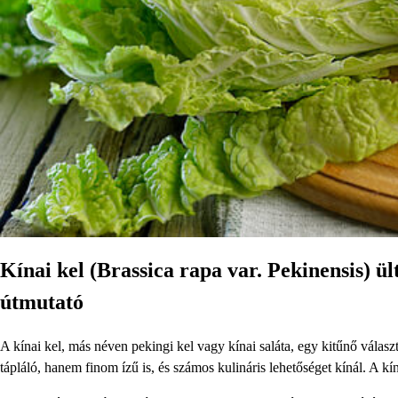
Kínai kel (Brassica rapa var. Pekinensis) ül
útmutató
A kínai kel, más néven pekingi kel vagy kínai saláta, egy kitűnő válasz
tápláló, hanem finom ízű is, és számos kulináris lehetőséget kínál. A k