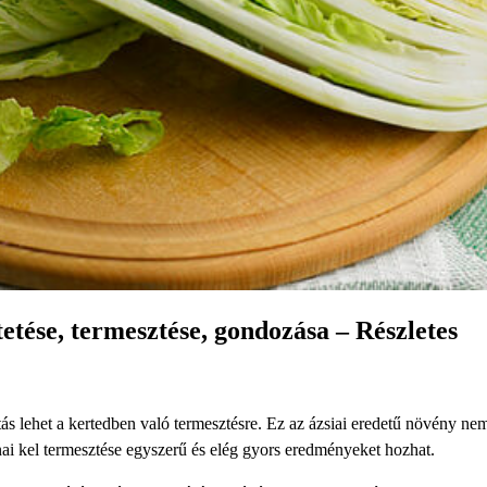
tetése, termesztése, gondozása – Részletes
tás lehet a kertedben való termesztésre. Ez az ázsiai eredetű növény ne
ínai kel termesztése egyszerű és elég gyors eredményeket hozhat.