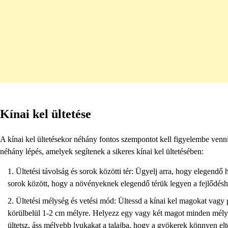
Kínai kel ültetése
A kínai kel ültetésekor néhány fontos szempontot kell figyelembe ven
néhány lépés, amelyek segítenek a sikeres kínai kel ültetésében:
Ültetési távolság és sorok közötti tér: Ügyelj arra, hogy elegendő
sorok között, hogy a növényeknek elegendő térük legyen a fejlődésh
Ültetési mélység és vetési mód: Ültessd a kínai kel magokat vagy 
körülbelül 1-2 cm mélyre. Helyezz egy vagy két magot minden mély
ültetsz, áss mélyebb lyukakat a talajba, hogy a gyökerek könnyen elt