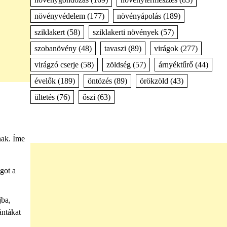
növényvédelem
(177)
növényápolás
(189)
sziklakert
(58)
sziklakerti növények
(57)
szobanövény
(48)
tavaszi
(89)
virágok
(277)
virágzó cserje
(58)
zöldség
(57)
árnyéktűrő
(44)
évelők
(189)
öntözés
(89)
örökzöld
(43)
ültetés
(76)
őszi
(63)
nak. Íme
got a
jba,
ántákat