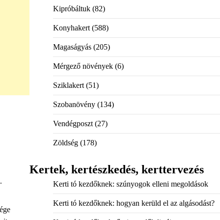
Kipróbáltuk
(82)
Konyhakert
(588)
Magaságyás
(205)
Mérgező növények
(6)
Sziklakert
(51)
Szobanövény
(134)
Vendégposzt
(27)
Zöldség
(178)
Kertek, kertészkedés, kerttervezés
.
Kerti tó kezdőknek: szúnyogok elleni megoldások
Kerti tó kezdőknek: hogyan kerüld el az algásodást?
sége