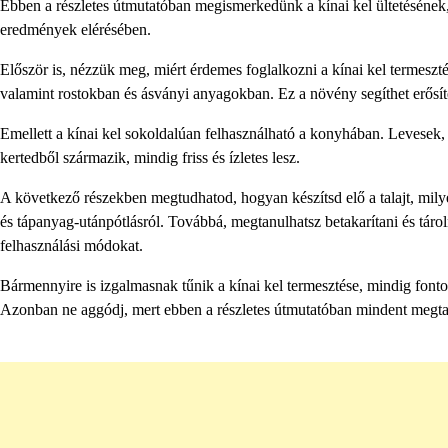
Ebben a részletes útmutatóban megismerkedünk a kínai kel ültetésének
eredmények elérésében.
Először is, nézzük meg, miért érdemes foglalkozni a kínai kel termesz
valamint rostokban és ásványi anyagokban. Ez a növény segíthet erősít
Emellett a kínai kel sokoldalúan felhasználható a konyhában. Levesek, sa
kertedből származik, mindig friss és ízletes lesz.
A következő részekben megtudhatod, hogyan készítsd elő a talajt, mily
és tápanyag-utánpótlásról. Továbbá, megtanulhatsz betakarítani és tárol
felhasználási módokat.
Bármennyire is izgalmasnak tűnik a kínai kel termesztése, mindig fon
Azonban ne aggódj, mert ebben a részletes útmutatóban mindent megtal