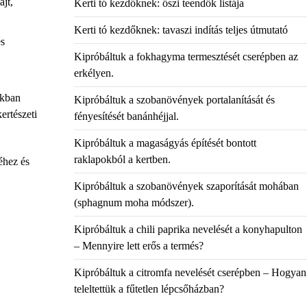
ajt,
Kerti tó kezdőknek: őszi teendők listája
Kerti tó kezdőknek: tavaszi indítás teljes útmutató
és
Kipróbáltuk a fokhagyma termesztését cserépben az
erkélyen.
ékban
Kipróbáltuk a szobanövények portalanítását és
ertészeti
fényesítését banánhéjjal.
Kipróbáltuk a magaságyás építését bontott
raklapokból a kertben.
éhez és
Kipróbáltuk a szobanövények szaporítását mohában
(sphagnum moha módszer).
Kipróbáltuk a chili paprika nevelését a konyhapulton
– Mennyire lett erős a termés?
Kipróbáltuk a citromfa nevelését cserépben – Hogyan
teleltettük a fűtetlen lépcsőházban?