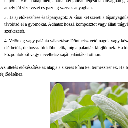
naponta. Ami a talajt illeti, a kínai kel jobban teljesít tápanyagban ga
amely jól vízelvezet és gazdag szerves anyagban.
Talaj előkészítése és tápanyagok: A kínai kel szereti a tápanyagdús t
távolítsd el a gyomokat. Adhatsz hozzá komposztot vagy állati trágyát
szerkezetét.
Vetőmag vagy palánta választása: Dönthetsz vetőmagok vagy kész
elérhetők, de hosszabb időbe telik, míg a palánták kifejlődnek. Ha idő
központokból vagy nevelhetsz saját palántákat otthon.
Az ültetés előkészítése az alapja a sikeres kínai kel termesztésnek. Ha
fejlődéséhez.