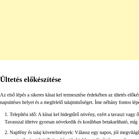
Ültetés előkészítése
Az első lépés a sikeres kínai kel termesztése érdekében az ültetés előké
napsütéses helyet és a megfelelő talajminőséget. Íme néhány fontos lépé
Telepítési idő: A kínai kel hidegtűrő növény, ezért a tavaszi vagy 
Tavasszal ültetve gyorsan növekedik és korábban betakarítható, míg ő
Napfény és talaj követelmények: Válassz egy napos, jól megvilágít