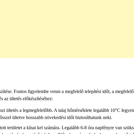
szítése. Fontos figyelembe venni a megfelelő telepítési időt, a megfelelő
s az ültetés előkészítéséhez:
őszi ültetés a legmegfelelőbb. A talaj hőmérséklete legalább 10°C legyen
sszel ültetve hosszabb növekedési időt biztosíthatunk neki.
ott területet a kínai kel számára. Legalább 6-8 óra napfényre van szük