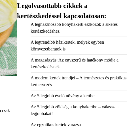
Legolvasottabb cikkek a
kertészkedéssel kapcsolatosan:
A leghasznosabb konyhakerti eszközök a sikeres
kertészkedéshez
A legtrendibb házikertek, melyek egyben
környezetbarátok is
A magaságyás: Az egyszerű és hatékony módja a
kertészkedésnek
A modern kertek trendjei – A természetes és praktikus
kerttervezés
Az 5 legjobb évelő növény a kertbe
Az 5 legjobb zöldség a konyhakertbe – válassza a
m csak
legjobbakat!
Az egzotikus kertek varázsa