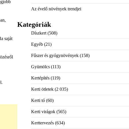
egjobb
Az évelő növények trendjei
ban,
Kategóriák
Díszkert
(508)
a saját
Egyéb
(21)
Fűszer és gyógynövények
(158)
özésről
Gyümölcs
(113)
Kertépítés
(119)
l.
Kerti ötletek
(2 035)
Kerti tó
(60)
Kerti virágok
(565)
Kerttervezés
(634)