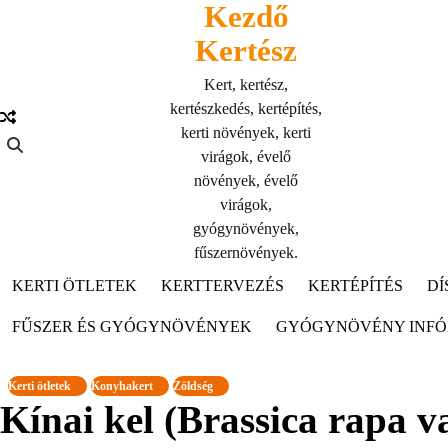
Kezdő
Skip
to
Kertész
content
Kert, kertész,
kertészkedés, kertépítés,
kerti növények, kerti
virágok, évelő
növények, évelő
virágok,
gyógynövények,
fűszernövények.
KERTI ÖTLETEK
KERTTERVEZÉS
KERTÉPÍTÉS
DÍ
FŰSZER ÉS GYÓGYNÖVÉNYEK
GYÓGYNÖVÉNY INF
Kerti ötletek
Konyhakert
Zöldség
Kínai kel (Brassica rapa va