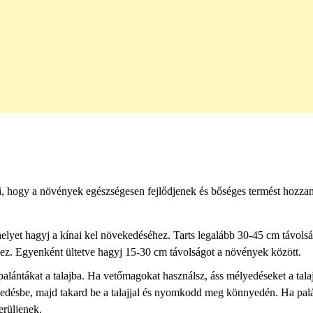
ni, hogy a növények egészségesen fejlődjenek és bőséges termést hozza
 helyet hagyj a kínai kel növekedéséhez. Tarts legalább 30-45 cm távolsá
ez. Egyenként ültetve hagyj 15-30 cm távolságot a növények között.
palántákat a talajba. Ha vetőmagokat használsz, áss mélyedéseket a tala
edésbe, majd takard be a talajjal és nyomkodd meg könnyedén. Ha pal
erüljenek.