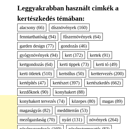
Leggyakrabban használt cimkék a
kertészkedés témában:
alacsony
(66)
dísznövények
(160)
fenntarthatóság
(94)
fűszernövények
(64)
garden design
(77)
gondozás
(46)
gyógynövények
(94)
kert
(372)
kertek
(91)
kertgondozás
(64)
kerti tippek
(73)
kerti tó
(49)
kerti ötletek
(510)
kertstílus
(50)
kerttervezés
(200)
kertépítés
(47)
kertészet
(397)
kertészkedés
(662)
kezdőknek
(90)
konyhakert
(88)
konyhakert tervezés
(74)
közepes
(80)
magas
(89)
magaságyás
(82)
medditerrán
(53)
mezőgazdaság
(70)
nyári
(131)
növények
(264)
növénygondozás
(169)
növénytermesztés
(83)