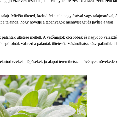
zdag, jó vízelvezetésű talajban. Előnyben részesítsd a laza szerkezetű tal
alajt. Mielőtt ülteted, lazítsd fel a talajt egy ásóval vagy talajmaróval, 
 a talajhoz, hogy növelje a tápanyagok mennyiségét és javítsa a talaj
 palánták ültetése mellett. A vetőmagok olcsóbbak és nagyobb választ
t spórolnál, válaszd a palánták ültetését. Vásárolhatsz kész palántákat k
 betartod ezeket a lépéseket, jó alapot teremthetsz a növények növekedés