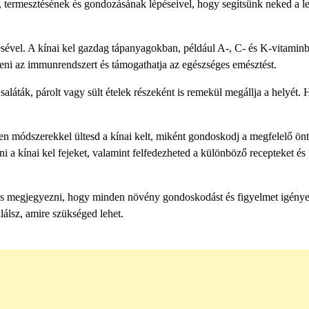
, termesztésének és gondozásának lépéseivel, hogy segítsünk neked a l
tésével. A kínai kel gazdag tápanyagokban, például A-, C- és K-vitamin
eni az immunrendszert és támogathatja az egészséges emésztést.
láták, párolt vagy sült ételek részeként is remekül megállja a helyét. H
en módszerekkel ültesd a kínai kelt, miként gondoskodj a megfelelő önt
ni a kínai kel fejeket, valamint felfedezheted a különböző recepteket és
tos megjegyezni, hogy minden növény gondoskodást és figyelmet igénye
álsz, amire szükséged lehet.