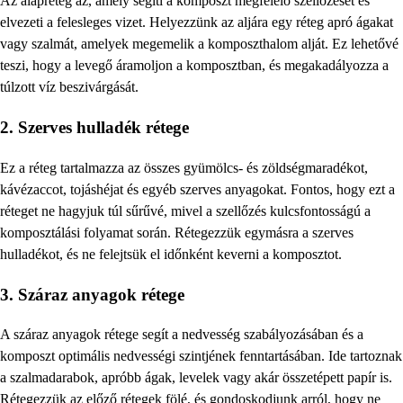
Az alapréteg az, amely segíti a komposzt megfelelő szellőzését és
elvezeti a felesleges vizet. Helyezzünk az aljára egy réteg apró ágakat
vagy szalmát, amelyek megemelik a komposzthalom alját. Ez lehetővé
teszi, hogy a levegő áramoljon a komposztban, és megakadályozza a
túlzott víz beszivárgását.
2. Szerves hulladék rétege
Ez a réteg tartalmazza az összes gyümölcs- és zöldségmaradékot,
kávézaccot, tojáshéjat és egyéb szerves anyagokat. Fontos, hogy ezt a
réteget ne hagyjuk túl sűrűvé, mivel a szellőzés kulcsfontosságú a
komposztálási folyamat során. Rétegezzük egymásra a szerves
hulladékot, és ne felejtsük el időnként keverni a komposztot.
3. Száraz anyagok rétege
A száraz anyagok rétege segít a nedvesség szabályozásában és a
komposzt optimális nedvességi szintjének fenntartásában. Ide tartoznak
a szalmadarabok, apróbb ágak, levelek vagy akár összetépett papír is.
Rétegezzük az előző rétegek fölé, és gondoskodjunk arról, hogy ne