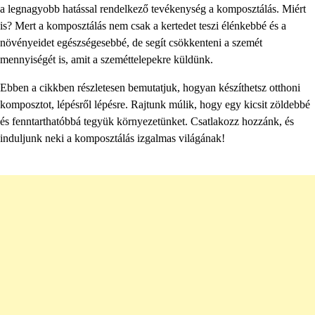
a legnagyobb hatással rendelkező tevékenység a komposztálás. Miért
is? Mert a komposztálás nem csak a kertedet teszi élénkebbé és a
növényeidet egészségesebbé, de segít csökkenteni a szemét
mennyiségét is, amit a szeméttelepekre küldünk.
Ebben a cikkben részletesen bemutatjuk, hogyan készíthetsz otthoni
komposztot, lépésről lépésre. Rajtunk múlik, hogy egy kicsit zöldebbé
és fenntarthatóbbá tegyük környezetünket. Csatlakozz hozzánk, és
induljunk neki a komposztálás izgalmas világának!