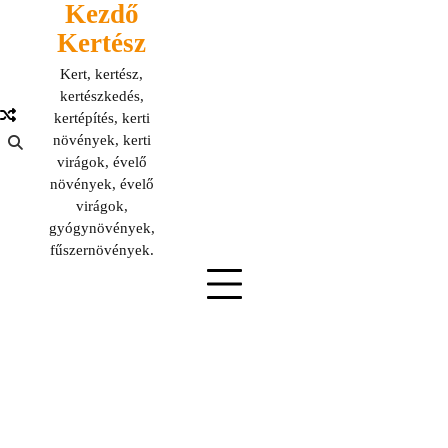
Kezdő
Skip
to
Kertész
content
Kert, kertész,
kertészkedés,
kertépítés, kerti
növények, kerti
virágok, évelő
növények, évelő
virágok,
gyógynövények,
fűszernövények.