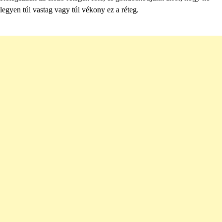
legyen túl vastag vagy túl vékony ez a réteg.