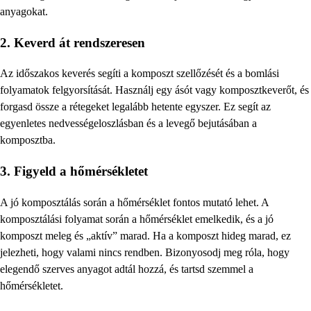
anyagokat.
2. Keverd át rendszeresen
Az időszakos keverés segíti a komposzt szellőzését és a bomlási
folyamatok felgyorsítását. Használj egy ásót vagy komposztkeverőt, és
forgasd össze a rétegeket legalább hetente egyszer. Ez segít az
egyenletes nedvességeloszlásban és a levegő bejutásában a
komposztba.
3. Figyeld a hőmérsékletet
A jó komposztálás során a hőmérséklet fontos mutató lehet. A
komposztálási folyamat során a hőmérséklet emelkedik, és a jó
komposzt meleg és „aktív” marad. Ha a komposzt hideg marad, ez
jelezheti, hogy valami nincs rendben. Bizonyosodj meg róla, hogy
elegendő szerves anyagot adtál hozzá, és tartsd szemmel a
hőmérsékletet.