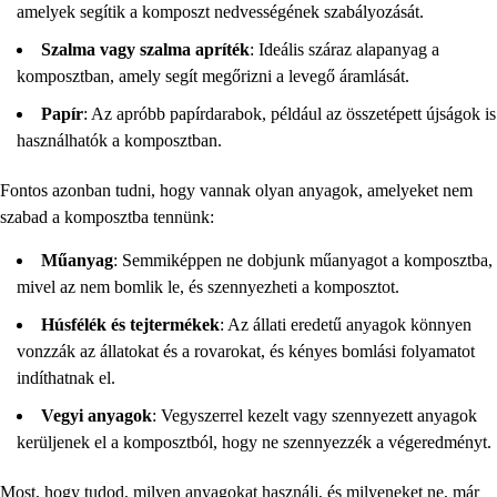
amelyek segítik a komposzt nedvességének szabályozását.
Szalma vagy szalma apríték
: Ideális száraz alapanyag a
komposztban, amely segít megőrizni a levegő áramlását.
Papír
: Az apróbb papírdarabok, például az összetépett újságok is
használhatók a komposztban.
Fontos azonban tudni, hogy vannak olyan anyagok, amelyeket nem
szabad a komposztba tennünk:
Műanyag
: Semmiképpen ne dobjunk műanyagot a komposztba,
mivel az nem bomlik le, és szennyezheti a komposztot.
Húsfélék és tejtermékek
: Az állati eredetű anyagok könnyen
vonzzák az állatokat és a rovarokat, és kényes bomlási folyamatot
indíthatnak el.
Vegyi anyagok
: Vegyszerrel kezelt vagy szennyezett anyagok
kerüljenek el a komposztból, hogy ne szennyezzék a végeredményt.
Most, hogy tudod, milyen anyagokat használj, és milyeneket ne, már