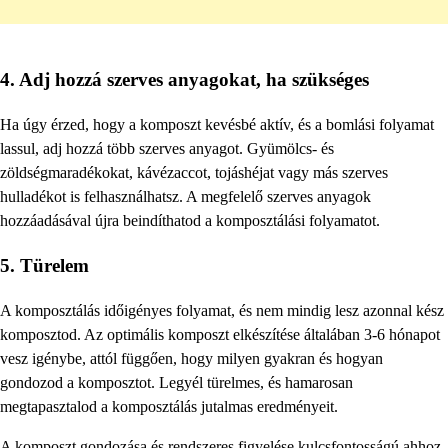
4. Adj hozzá szerves anyagokat, ha szükséges
Ha úgy érzed, hogy a komposzt kevésbé aktív, és a bomlási folyamat
lassul, adj hozzá több szerves anyagot. Gyümölcs- és
zöldségmaradékokat, kávézaccot, tojáshéjat vagy más szerves
hulladékot is felhasználhatsz. A megfelelő szerves anyagok
hozzáadásával újra beindíthatod a komposztálási folyamatot.
5. Türelem
A komposztálás időigényes folyamat, és nem mindig lesz azonnal kész
komposztod. Az optimális komposzt elkészítése általában 3-6 hónapot
vesz igénybe, attól függően, hogy milyen gyakran és hogyan
gondozod a komposztot. Legyél türelmes, és hamarosan
megtapasztalod a komposztálás jutalmas eredményeit.
A komposzt gondozása és rendszeres figyelése kulcsfontosságú ahhoz,