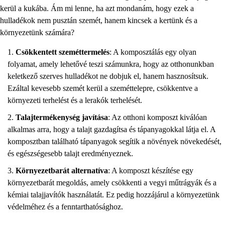
kerül a kukába. Ám mi lenne, ha azt mondanám, hogy ezek a
hulladékok nem pusztán szemét, hanem kincsek a kertünk és a
környezetünk számára?
Csökkentett szeméttermelés
: A komposztálás egy olyan
folyamat, amely lehetővé teszi számunkra, hogy az otthonunkban
keletkező szerves hulladékot ne dobjuk el, hanem hasznosítsuk.
Ezáltal kevesebb szemét kerül a szeméttelepre, csökkentve a
környezeti terhelést és a lerakók terhelését.
Talajtermékenység javítása
: Az otthoni komposzt kiválóan
alkalmas arra, hogy a talajt gazdagítsa és tápanyagokkal látja el. A
komposztban található tápanyagok segítik a növények növekedését,
és egészségesebb talajt eredményeznek.
Környezetbarát alternatíva
: A komposzt készítése egy
környezetbarát megoldás, amely csökkenti a vegyi műtrágyák és a
kémiai talajjavítók használatát. Ez pedig hozzájárul a környezetünk
védelméhez és a fenntarthatósághoz.