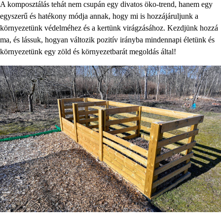
A komposztálás tehát nem csupán egy divatos öko-trend, hanem egy
egyszerű és hatékony módja annak, hogy mi is hozzájáruljunk a
környezetünk védelméhez és a kertünk virágzásához. Kezdjünk hozzá
ma, és lássuk, hogyan változik pozitív irányba mindennapi életünk és
környezetünk egy zöld és környezetbarát megoldás által!