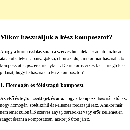
Mikor használjuk a kész komposztot?
Ahogy a komposztálás során a szerves hulladék lassan, de biztosan
átalakul értékes tápanyagokká, eljön az idő, amikor már használható
komposztot kapsz eredményként. De mikor is érkezik el a megfelelő
pillanat, hogy felhasználd a kész komposztot?
1. Homogén és földszagú komposzt
Az első és legfontosabb jelzés arra, hogy a komposzt használható, az,
hogy homogén, sötét színű és kellemes földszagú lesz. Amikor már
nem lehet különálló szerves anyag darabokat vagy erős kellemetlen
szagot érezni a komposztban, akkor jó úton jársz.