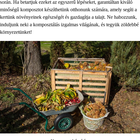
során. Ha betartjuk ezeket az egyszerű lépéseket, garantáltan kiváló
minőségű komposztot készíthetünk otthonunk számára, amely segíti a
kertünk növényeinek egészségét és gazdagítja a talajt. Ne habozzunk,
induljunk neki a komposztálás izgalmas világának, és tegyük zöldebbé
környezetünket!