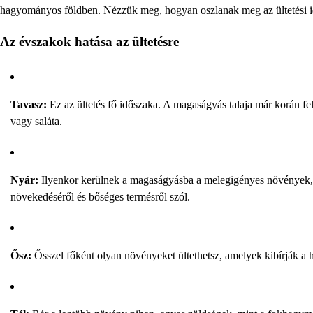
hagyományos földben. Nézzük meg, hogyan oszlanak meg az ültetési 
Az évszakok hatása az ültetésre
Tavasz:
Ez az ültetés fő időszaka. A magaságyás talaja már korán fel
vagy saláta.
Nyár:
Ilyenkor kerülnek a magaságyásba a melegigényes növények, 
növekedéséről és bőséges termésről szól.
Ősz:
Ősszel főként olyan növényeket ültethetsz, amelyek kibírják a h