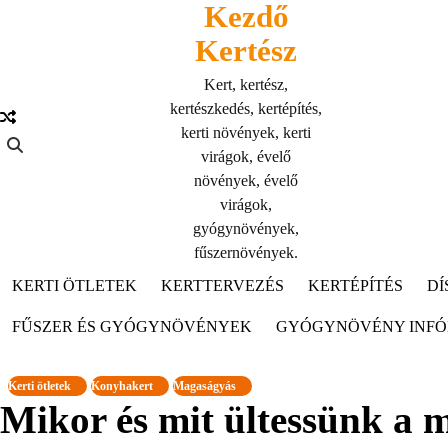
Kezdő
Skip
to
Kertész
content
Kert, kertész,
kertészkedés, kertépítés,
kerti növények, kerti
virágok, évelő
növények, évelő
virágok,
gyógynövények,
fűszernövények.
KERTI ÖTLETEK
KERTTERVEZÉS
KERTÉPÍTÉS
DÍ
FŰSZER ÉS GYÓGYNÖVÉNYEK
GYÓGYNÖVÉNY INF
Kerti ötletek
Konyhakert
Magaságyás
Mikor és mit ültessünk a