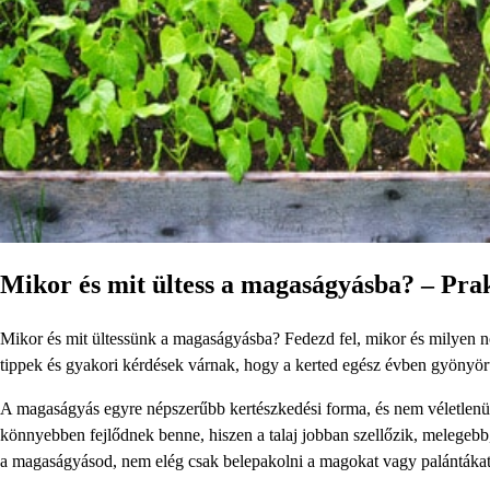
Mikor és mit ültess a magaságyásba? – Pra
Mikor és mit ültessünk a magaságyásba? Fedezd fel, mikor és milyen nö
tippek és gyakori kérdések várnak, hogy a kerted egész évben gyönyör
A magaságyás egyre népszerűbb kertészkedési forma, és nem véletlenü
könnyebben fejlődnek benne, hiszen a talaj jobban szellőzik, melegeb
a magaságyásod, nem elég csak belepakolni a magokat vagy palántákat 