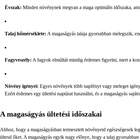
Évszak:
Minden növénynek megvan a maga optimális időszaka, amik
Talaj hőmérséklete:
A magaságyás talaja gyorsabban melegszik, ezé
Fagyveszély:
A fagyok elmúltát mindig érdemes figyelni, mert a korai
Növény igényei:
Egyes növények több napfényt vagy meleget igény
Ezért érdemes egy ültetési naptárat használni, és a magaságyás sajátos
A magaságyás ültetési időszakai
Ahhoz, hogy a magaságyásban termesztett növényeid egészségesek leg
ültesd őket. A magaságyás egyik nagy előnye, hogy a talaj gyorsabban f