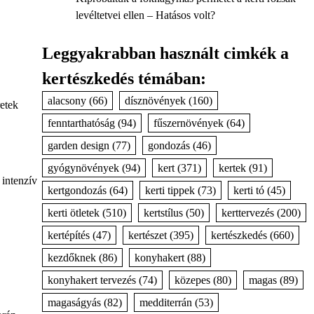
levéltetvei ellen – Hatásos volt?
Leggyakrabban használt cimkék a
kertészkedés témában:
alacsony
(66)
dísznövények
(160)
retek
fenntarthatóság
(94)
fűszernövények
(64)
garden design
(77)
gondozás
(46)
gyógynövények
(94)
kert
(371)
kertek
(91)
intenzív
kertgondozás
(64)
kerti tippek
(73)
kerti tó
(45)
kerti ötletek
(510)
kertstílus
(50)
kerttervezés
(200)
kertépítés
(47)
kertészet
(395)
kertészkedés
(660)
kezdőknek
(86)
konyhakert
(88)
konyhakert tervezés
(74)
közepes
(80)
magas
(89)
magaságyás
(82)
medditerrán
(53)