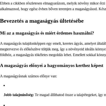
Ebben a cikkben részletesen elmagyarázom, melyik növény mikor érzi m
alkalmaznod, hogy egész évben bőven teremjen a magaságyásod. Készül
Bevezetés a magaságyás ültetésébe
Mi az a magaságyás és miért érdemes használni?
A magaságyás tulajdonképpen egy emelt, keretes ágyás, amelyet általába
megtervezve és előkészítve töltjük meg, így a növényeid ideális körny
földhöz, a magaságyás tökéletes megoldás lehet. Emellett sokkal könny
A magaságyás előnyei a hagyományos kerthez képest
A magaságyásnak számos előnye van:
Jobb talajminőség:
Te magad állíthatod össze a talajrétegeket, így 