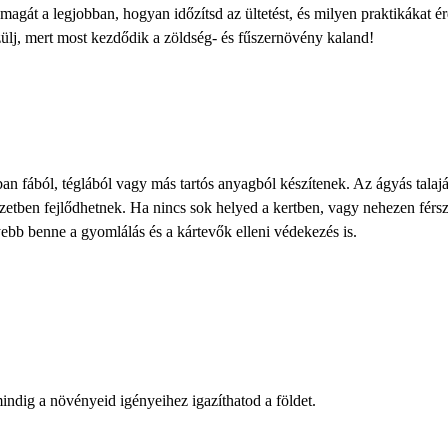
agát a legjobban, hogyan időzítsd az ültetést, és milyen praktikákat 
j, mert most kezdődik a zöldség- és fűszernövény kaland!
n fából, téglából vagy más tartós anyagból készítenek. Az ágyás talajá
ezetben fejlődhetnek. Ha nincs sok helyed a kertben, vagy nehezen férs
ebb benne a gyomlálás és a kártevők elleni védekezés is.
mindig a növényeid igényeihez igazíthatod a földet.