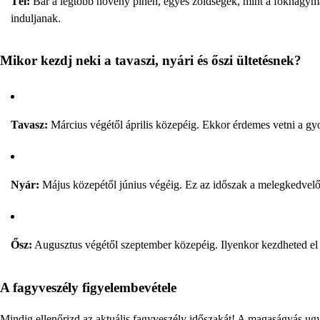
Tél:
Bár a legtöbb növény pihen, egyes zöldségek, mint a fokhagyma
induljanak.
Mikor kezdj neki a tavaszi, nyári és őszi ültetésnek?
Tavasz:
Március végétől április közepéig. Ekkor érdemes vetni a gy
Nyár:
Május közepétől június végéig. Ez az időszak a melegkedvelő 
Ősz:
Augusztus végétől szeptember közepéig. Ilyenkor kezdheted el a 
A fagyveszély figyelembevétele
Mindig ellenőrizd az aktuális fagyveszély időszakát! A magaságyás ugy