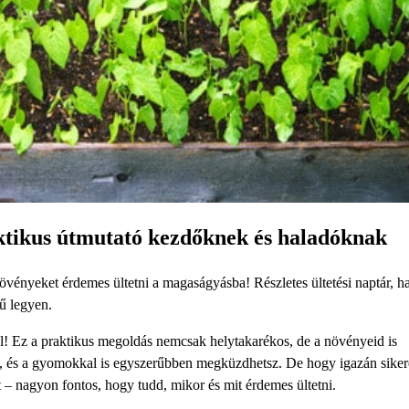
ktikus útmutató kezdőknek és haladóknak
vényeket érdemes ültetni a magaságyásba! Részletes ültetési naptár, h
ű legyen.
l! Ez a praktikus megoldás nemcsak helytakarékos, de a növényeid is
b, és a gyomokkal is egyszerűbben megküzdhetsz. De hogy igazán siker
– nagyon fontos, hogy tudd, mikor és mit érdemes ültetni.