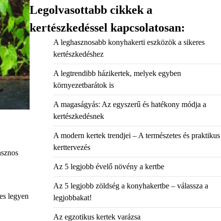
Legolvasottabb cikkek a
kertészkedéssel kapcsolatosan:
A leghasznosabb konyhakerti eszközök a sikeres
kertészkedéshez
A legtrendibb házikertek, melyek egyben
környezetbarátok is
A magaságyás: Az egyszerű és hatékony módja a
kertészkedésnek
A modern kertek trendjei – A természetes és praktikus
kerttervezés
asznos
Az 5 legjobb évelő növény a kertbe
Az 5 legjobb zöldség a konyhakertbe – válassza a
es legyen
legjobbakat!
Az egzotikus kertek varázsa