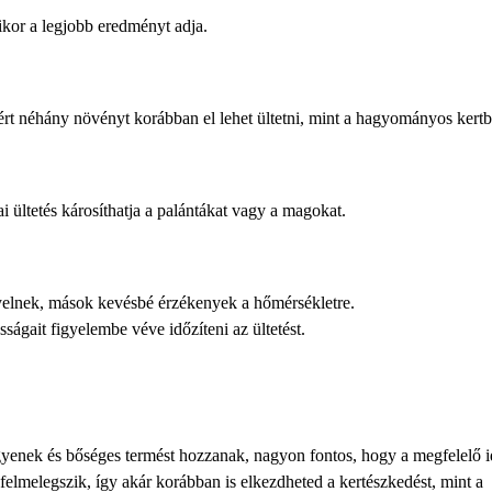
or a legjobb eredményt adja.
rt néhány növényt korábban el lehet ültetni, mint a hagyományos kertb
 ültetés károsíthatja a palántákat vagy a magokat.
elnek, mások kevésbé érzékenyek a hőmérsékletre.
ságait figyelembe véve időzíteni az ültetést.
yenek és bőséges termést hozzanak, nagyon fontos, hogy a megfelelő 
elmelegszik, így akár korábban is elkezdheted a kertészkedést, mint a