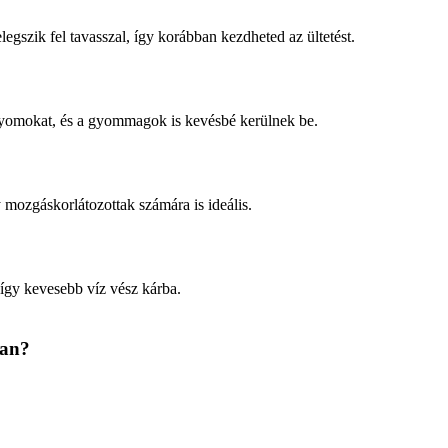
egszik fel tavasszal, így korábban kezdheted az ültetést.
yomokat, és a gyommagok is kevésbé kerülnek be.
 mozgáskorlátozottak számára is ideális.
így kevesebb víz vész kárba.
ban?