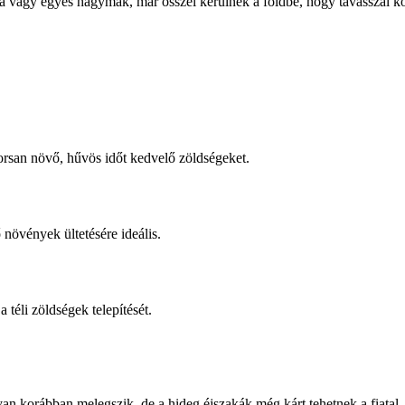
 vagy egyes hagymák, már ősszel kerülnek a földbe, hogy tavasszal k
orsan növő, hűvös időt kedvelő zöldségeket.
növények ültetésére ideális.
téli zöldségek telepítését.
an korábban melegszik, de a hideg éjszakák még kárt tehetnek a fiatal