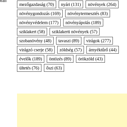
orán
mezőgazdaság
(70)
nyári
(131)
növények
(264)
növénygondozás
(169)
növénytermesztés
(83)
növényvédelem
(177)
növényápolás
(189)
sziklakert
(58)
sziklakerti növények
(57)
szobanövény
(48)
tavaszi
(89)
virágok
(277)
virágzó cserje
(58)
zöldség
(57)
árnyéktűrő
(44)
évelők
(189)
öntözés
(89)
örökzöld
(43)
ültetés
(76)
őszi
(63)