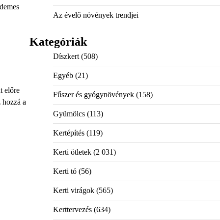
érdemes
Az évelő növények trendjei
Kategóriák
Díszkert
(508)
Egyéb
(21)
t előre
Fűszer és gyógynövények
(158)
z hozzá a
Gyümölcs
(113)
Kertépítés
(119)
Kerti ötletek
(2 031)
Kerti tó
(56)
Kerti virágok
(565)
Kerttervezés
(634)