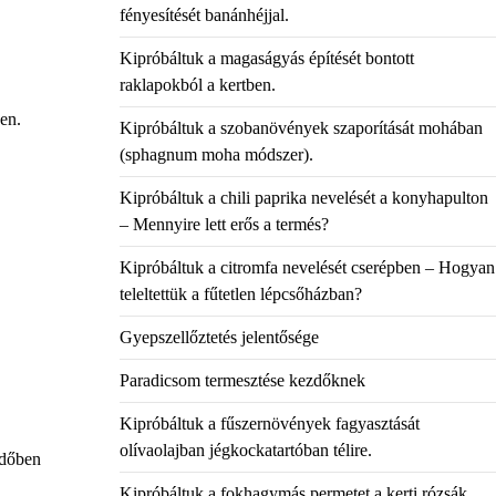
fényesítését banánhéjjal.
Kipróbáltuk a magaságyás építését bontott
raklapokból a kertben.
en.
Kipróbáltuk a szobanövények szaporítását mohában
(sphagnum moha módszer).
Kipróbáltuk a chili paprika nevelését a konyhapulton
– Mennyire lett erős a termés?
Kipróbáltuk a citromfa nevelését cserépben – Hogyan
teleltettük a fűtetlen lépcsőházban?
Gyepszellőztetés jelentősége
Paradicsom termesztése kezdőknek
Kipróbáltuk a fűszernövények fagyasztását
olívaolajban jégkockatartóban télire.
időben
Kipróbáltuk a fokhagymás permetet a kerti rózsák