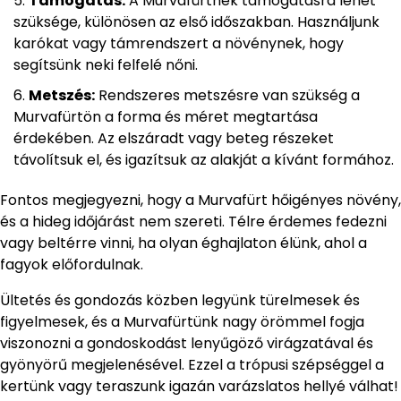
Támogatás:
A Murvafürtnek támogatásra lehet
szüksége, különösen az első időszakban. Használjunk
karókat vagy támrendszert a növénynek, hogy
segítsünk neki felfelé nőni.
Metszés:
Rendszeres metszésre van szükség a
Murvafürtön a forma és méret megtartása
érdekében. Az elszáradt vagy beteg részeket
távolítsuk el, és igazítsuk az alakját a kívánt formához.
Fontos megjegyezni, hogy a Murvafürt hőigényes növény,
és a hideg időjárást nem szereti. Télre érdemes fedezni
vagy beltérre vinni, ha olyan éghajlaton élünk, ahol a
fagyok előfordulnak.
Ültetés és gondozás közben legyünk türelmesek és
figyelmesek, és a Murvafürtünk nagy örömmel fogja
viszonozni a gondoskodást lenyűgöző virágzatával és
gyönyörű megjelenésével. Ezzel a trópusi szépséggel a
kertünk vagy teraszunk igazán varázslatos hellyé válhat!