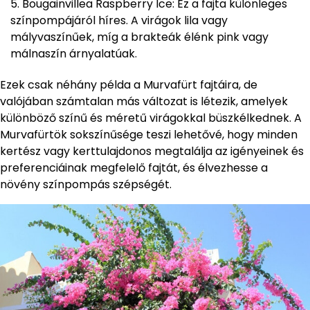
Bougainvillea Raspberry Ice: Ez a fajta különleges
színpompájáról híres. A virágok lila vagy
mályvaszínűek, míg a brakteák élénk pink vagy
málnaszín árnyalatúak.
Ezek csak néhány példa a Murvafürt fajtáira, de
valójában számtalan más változat is létezik, amelyek
különböző színű és méretű virágokkal büszkélkednek. A
Murvafürtök sokszínűsége teszi lehetővé, hogy minden
kertész vagy kerttulajdonos megtalálja az igényeinek és
preferenciáinak megfelelő fajtát, és élvezhesse a
növény színpompás szépségét.