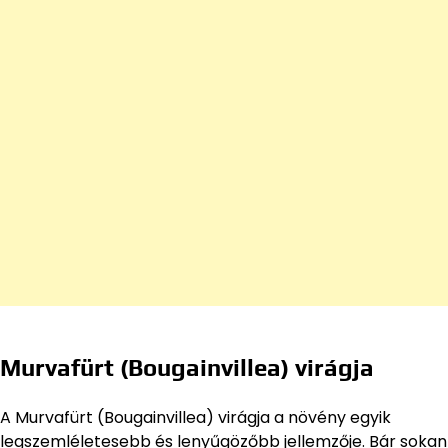
Murvafürt (Bougainvillea) virágja
A Murvafürt (Bougainvillea) virágja a növény egyik
legszemléletesebb és lenyűgözőbb jellemzője. Bár sokan