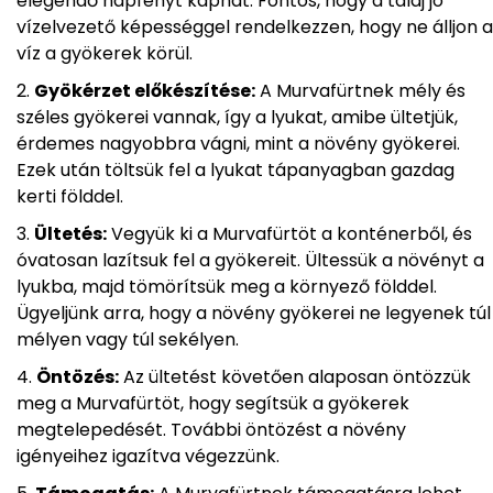
elegendő napfényt kaphat. Fontos, hogy a talaj jó
vízelvezető képességgel rendelkezzen, hogy ne álljon a
víz a gyökerek körül.
Gyökérzet előkészítése:
A Murvafürtnek mély és
széles gyökerei vannak, így a lyukat, amibe ültetjük,
érdemes nagyobbra vágni, mint a növény gyökerei.
Ezek után töltsük fel a lyukat tápanyagban gazdag
kerti földdel.
Ültetés:
Vegyük ki a Murvafürtöt a konténerből, és
óvatosan lazítsuk fel a gyökereit. Ültessük a növényt a
lyukba, majd tömörítsük meg a környező földdel.
Ügyeljünk arra, hogy a növény gyökerei ne legyenek túl
mélyen vagy túl sekélyen.
Öntözés:
Az ültetést követően alaposan öntözzük
meg a Murvafürtöt, hogy segítsük a gyökerek
megtelepedését. További öntözést a növény
igényeihez igazítva végezzünk.