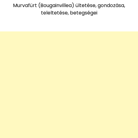
Murvafürt (Bougainvillea) ültetése, gondozása,
teleltetése, betegségei