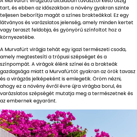
A Murvafürt virágzata általában tavasztól késő őszig
tart, és ebben az időszakban a növény gyakran szinte
teljesen beborítja magát a színes brakteákkal. Ez egy
látványos és varázslatos jelenség, amely minden kertet
vagy teraszt feldobja, és gyönyörű színfoltot hoz a
környezetébe.
A Murvafürt virágja tehát egy igazi természeti csoda,
amely megtestesíti a trópusi szépséget és a
színpompát. A virágok élénk színei és a brakteák
gazdagsága miatt a Murvafürtöt gyakran az örök tavasz
és a virágzás jelképeként is emlegetik. Öröm nézni,
ahogy ez a növény évről évre újra virágba borul, és
varázslatos szépségét mutatja meg a természetnek és
az embernek egyaránt.