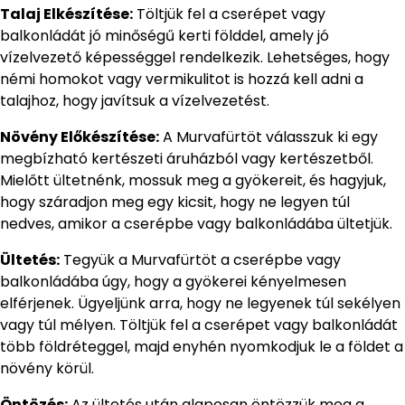
Talaj Elkészítése:
Töltjük fel a cserépet vagy
balkonládát jó minőségű kerti földdel, amely jó
vízelvezető képességgel rendelkezik. Lehetséges, hogy
némi homokot vagy vermikulitot is hozzá kell adni a
talajhoz, hogy javítsuk a vízelvezetést.
Növény Előkészítése:
A Murvafürtöt válasszuk ki egy
megbízható kertészeti áruházból vagy kertészetből.
Mielőtt ültetnénk, mossuk meg a gyökereit, és hagyjuk,
hogy száradjon meg egy kicsit, hogy ne legyen túl
nedves, amikor a cserépbe vagy balkonládába ültetjük.
Ültetés:
Tegyük a Murvafürtöt a cserépbe vagy
balkonládába úgy, hogy a gyökerei kényelmesen
elférjenek. Ügyeljünk arra, hogy ne legyenek túl sekélyen
vagy túl mélyen. Töltjük fel a cserépet vagy balkonládát
több földréteggel, majd enyhén nyomkodjuk le a földet a
növény körül.
Öntözés:
Az ültetés után alaposan öntözzük meg a