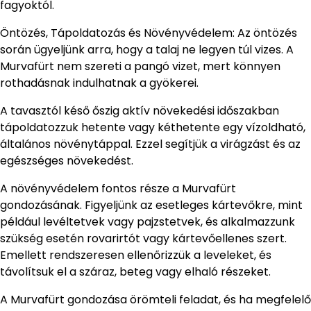
fagyoktól.
Öntözés, Tápoldatozás és Növényvédelem: Az öntözés
során ügyeljünk arra, hogy a talaj ne legyen túl vizes. A
Murvafürt nem szereti a pangó vizet, mert könnyen
rothadásnak indulhatnak a gyökerei.
A tavasztól késő őszig aktív növekedési időszakban
tápoldatozzuk hetente vagy kéthetente egy vízoldható,
általános növénytáppal. Ezzel segítjük a virágzást és az
egészséges növekedést.
A növényvédelem fontos része a Murvafürt
gondozásának. Figyeljünk az esetleges kártevőkre, mint
például levéltetvek vagy pajzstetvek, és alkalmazzunk
szükség esetén rovarirtót vagy kártevőellenes szert.
Emellett rendszeresen ellenőrizzük a leveleket, és
távolítsuk el a száraz, beteg vagy elhaló részeket.
A Murvafürt gondozása örömteli feladat, és ha megfelelő