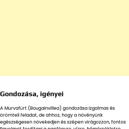
Gondozása, igényei
A Murvafürt (Bougainvillea) gondozása izgalmas és
örömteli feladat, de ahhoz, hogy a növényünk
egészségesen növekedjen és szépen virágozzon, fontos
figyelmet fordítani a napfényre, vízre, hőmérsékletre,