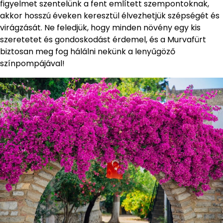
figyelmet szentelünk a fent említett szempontoknak,
akkor hosszú éveken keresztül élvezhetjük szépségét és
virágzását. Ne feledjük, hogy minden növény egy kis
szeretetet és gondoskodást érdemel, és a Murvafürt
biztosan meg fog hálálni nekünk a lenyűgöző
színpompájával!