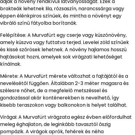
adják a növény rendkívüli látványosságát. Ezek a
brakteák lehetnek lila, rózsaszín, narancssárga vagy
éppen élénkpiros színűek, és mintha a növényt egy
vibráló színű fátyolba borítanák.
Felépítése: A Murvafürt egy cserje vagy kúszónövény,
amely kúszva vagy futtatva terjed. Levelei zöld színűek
és kissé szőrösek lehetnek. A növény hajlamos hosszú
hajtásokat hozni, amelyek sok virágzati lehetőséget
kínálnak.
Mérete: A Murvafürt mérete változhat a fajtájától és a
nevelésétől függően. Általában 2-3 méter magasra és
szélesre nőhet, de a megfelelő metszéssel és
gondozással akár konténerekben is nevelhető, így
kisebb teraszokon vagy balkonokon is helyet találhat.
Virágai: A Murvafürt virágzata egész évben előfordulhat
meleg éghajlaton, de leginkább tavasztól őszig
pompázik. A virágok aprók, fehérek és néha