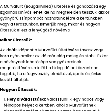
A Murvafürt (Bougainvillea) ültetése és gondozása egy
izgalmas kihívás lehet, de ha megfelelően tesszük, akkor
gyönyörű színpompát hozhatunk létre a kertünkben
vagy a teraszunkon. Ismerjük meg, mikor és hogyan
ültessük el ezt a lenyűgöző növényt!
Mikor Ültessük:
Az ideális időpont a Murvafürt ültetésére tavasz vagy
kora nyár, amikor az idő már elég meleg és stabil. Ekkor
a növénynek lehetősége van gyökereinek
megerősítésére, mielőtt a hideg idő beköszöntene.
Legjobb, ha a fagyveszély elmúltával, április és június
között ültetjük.
Hogyan Ültessük:
Hely Kiválasztása:
Válasszunk ki egy napos vagy
félnapos helyet a kertben, ahol a Murvafürtnek