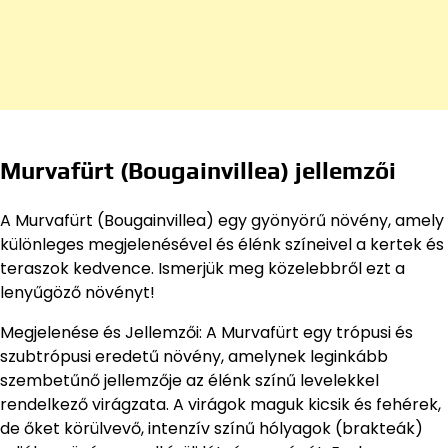
Murvafürt (Bougainvillea) jellemzői
A Murvafürt (Bougainvillea) egy gyönyörű növény, amely
különleges megjelenésével és élénk színeivel a kertek és
teraszok kedvence. Ismerjük meg közelebbről ezt a
lenyűgöző növényt!
Megjelenése és Jellemzői: A Murvafürt egy trópusi és
szubtrópusi eredetű növény, amelynek leginkább
szembetűnő jellemzője az élénk színű levelekkel
rendelkező virágzata. A virágok maguk kicsik és fehérek,
de őket körülvevő, intenzív színű hólyagok (brakteák)