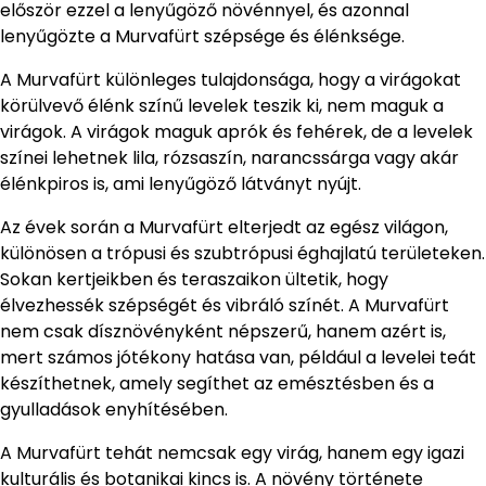
először ezzel a lenyűgöző növénnyel, és azonnal
lenyűgözte a Murvafürt szépsége és élénksége.
A Murvafürt különleges tulajdonsága, hogy a virágokat
körülvevő élénk színű levelek teszik ki, nem maguk a
virágok. A virágok maguk aprók és fehérek, de a levelek
színei lehetnek lila, rózsaszín, narancssárga vagy akár
élénkpiros is, ami lenyűgöző látványt nyújt.
Az évek során a Murvafürt elterjedt az egész világon,
különösen a trópusi és szubtrópusi éghajlatú területeken.
Sokan kertjeikben és teraszaikon ültetik, hogy
élvezhessék szépségét és vibráló színét. A Murvafürt
nem csak dísznövényként népszerű, hanem azért is,
mert számos jótékony hatása van, például a levelei teát
készíthetnek, amely segíthet az emésztésben és a
gyulladások enyhítésében.
A Murvafürt tehát nemcsak egy virág, hanem egy igazi
kulturális és botanikai kincs is. A növény története