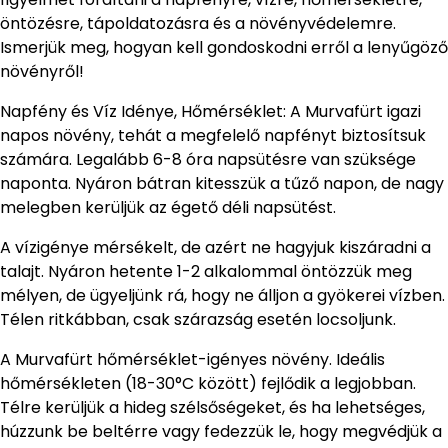
öntözésre, tápoldatozásra és a növényvédelemre.
Ismerjük meg, hogyan kell gondoskodni erről a lenyűgöző
növényről!
Napfény és Víz Idénye, Hőmérséklet: A Murvafürt igazi
napos növény, tehát a megfelelő napfényt biztosítsuk
számára. Legalább 6-8 óra napsütésre van szüksége
naponta. Nyáron bátran kitesszük a tűző napon, de nagy
melegben kerüljük az égető déli napsütést.
A vízigénye mérsékelt, de azért ne hagyjuk kiszáradni a
talajt. Nyáron hetente 1-2 alkalommal öntözzük meg
mélyen, de ügyeljünk rá, hogy ne álljon a gyökerei vízben.
Télen ritkábban, csak szárazság esetén locsoljunk.
A Murvafürt hőmérséklet-igényes növény. Ideális
hőmérsékleten (18-30°C között) fejlődik a legjobban.
Télre kerüljük a hideg szélsőségeket, és ha lehetséges,
húzzunk be beltérre vagy fedezzük le, hogy megvédjük a