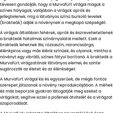
tévesen gondolják, hogy a Murvafürt virágai maguk a
színes hólyagok, valójában a virágok aprók és
jellegtelenek, míg a látványos színű burkoló levelek
(brakteák) adják a növénynek a megkapó szépségét.
A virágok általában fehérek, aprók és észrevehetetlenek
a brakteák hatalmas színárnyalatai mellett. Ezek a
brakteák lehetnek lila, rózsaszín, narancssárga,
élénkpiros vagy más élénk színűek, és olyanok, mintha a
növényt egy vibráló, színes fátyol borítaná. A brakteák a
Murvafürt virágzatának látványos elemei, és szinte
sugározzák az életet és az élénkséget.
A Murvafürt virágai kis és egyszerűek, de mégis fontos
szerepet játszanak a növény reprodukciójában. A méhek
és más beporzók gyakran látogatják meg ezeket a
virágokat, segítve ezzel a pollenek átvitelét és a virágzat
szaporodását.