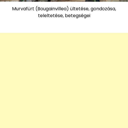
Murvafürt (Bougainvillea) ültetése, gondozása,
teleltetése, betegségei