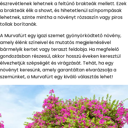
észrevétlenek lehetnek a feltűnő brakteák mellett. Ezek
a brakteák élik a showt, és hihetetlenül színpompásak
lehetnek, szinte mintha a növényt rózsaszín vagy piros
tollak borítanák.
A Murvafürt egy igazi szemet gyönyörködtető növény,
amely élénk színeivel és mutatós megjelenésével
bármelyik kertet vagy teraszt feldobja. Ha megfelelő
gondozásban részesül, akkor hosszú éveken keresztül
élvezhetjük szépségét és virágzását. Tehát, ha egy
növényt keresünk, amely garantáltan elvarázsolja a
szemünket, a Murvafürt egy kiváló választás lehet!