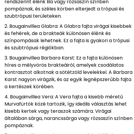
rendszerint élénk lila vagy rózsaszín színben
pompáznak, és széles körben elterjedt a trópusi és
szubtrópusi területeken.
Bougainvillea Glabra: A Glabra fajta virágai kisebbek
és fehérek, de a brakteák különösen élénk és
színpompásak lehetnek. Ez a fajta is gyakori a trópusi
és szubtrópusi régiókban.
Bougainvillea Barbara Karst: Ez a fajta különösen
híres a mélyvörös brakteáiról, amelyek csodálatos
kontrasztot alkotnak a sötétzöld levelekkel. A Barbara
Karst nagyon virágzik, és az egyik legnépszerűbb fajta
a kertészek körében.
Bougainvillea Vera: A Vera fajta a kisebb méretű
Murvafürtök közé tartozik, így ideális választás lehet
kisebb kertek vagy teraszok számára. Virágai
általában sárga, narancssárga vagy rózsaszín színben
pompáznak.