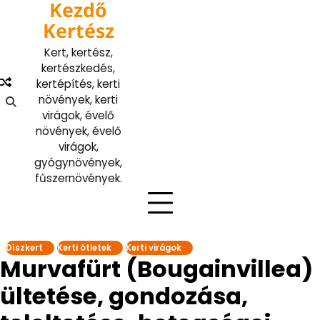
Kezdő
Skip
to
Kertész
content
Kert, kertész,
kertészkedés,
kertépítés, kerti
növények, kerti
virágok, évelő
növények, évelő
virágok,
gyógynövények,
fűszernövények.
Díszkert
Kerti ötletek
Kerti virágok
Murvafürt (Bougainvillea)
ültetése, gondozása,