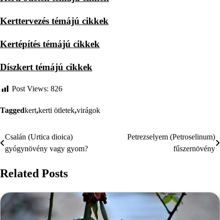
Kerttervezés témájú cikkek
Kertépítés témájú cikkek
Díszkert témájú cikkek
Post Views:
826
Tagged
kert
,
kerti ötletek
,
virágok
Csalán (Urtica dioica)
Petrezselyem (Petroselinum)
Bejegyzés
gyógynövény vagy gyom?
fűszernövény
navigáció
Related Posts