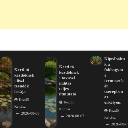
Kipróbáltu
k a
Kerti tó
Kerti tó
fokhagym
kezdőknek
kezdőknek
a
: tavaszi
: őszi
termesztés
indítás
teendők
ét
teljes
listája
cserépben
útmutató
az
Kezdő
erkélyen.
Kezdő
Kertész
Kertész
Kezdő
2026-08-08
2026-08-07
Kertész
2026-08-0