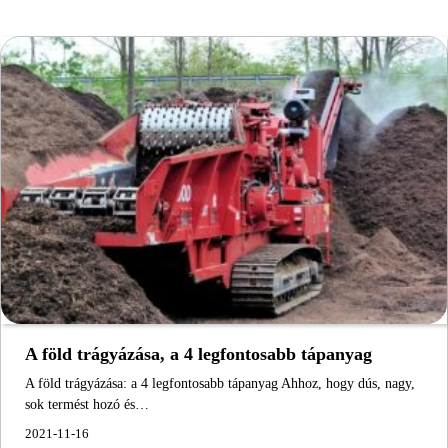
A föld trágyázása, a 4 legfontosabb tápanyag
A föld trágyázása: a 4 legfontosabb tápanyag Ahhoz, hogy dús, nagy,
sok termést hozó és…
2021-11-16