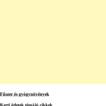
Fűszer és gyógynövények
Kerti ötletek témájú cikkek