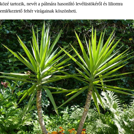
közé tartozik, nevét a pálmára hasonlító levélüstökéről és liliomra
emlékeztető fehér virágainak köszönheti.