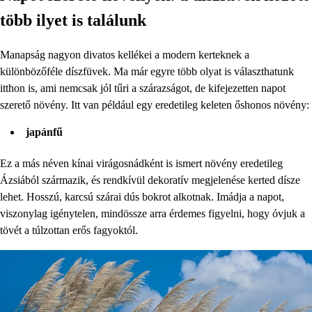
több ilyet is találunk
Manapság nagyon divatos kellékei a modern kerteknek a
különbözőféle díszfüvek. Ma már egyre több olyat is választhatunk
itthon is, ami nemcsak jól tűri a szárazságot, de kifejezetten napot
szerető növény. Itt van például egy eredetileg keleten őshonos növény:
japánfű
Ez a más néven kínai virágosnádként is ismert növény eredetileg
Ázsiából származik, és rendkívül dekoratív megjelenése kerted dísze
lehet. Hosszú, karcsú szárai dús bokrot alkotnak. Imádja a napot,
viszonylag igénytelen, mindössze arra érdemes figyelni, hogy óvjuk a
tövét a túlzottan erős fagyoktól.