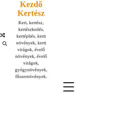
Kezdő
Skip
to
Kertész
content
Kert, kertész,
kertészkedés,
kertépítés, kerti
növények, kerti
virágok, évelő
növények, évelő
virágok,
gyógynövények,
fűszernövények.