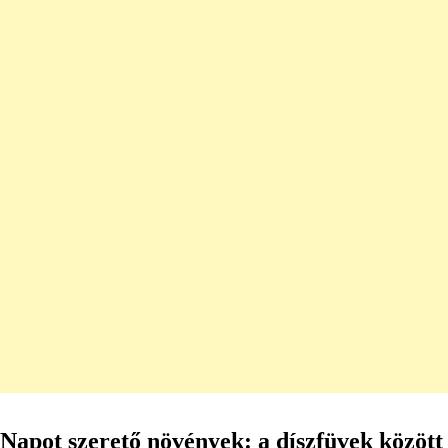
Napot szerető növények: a díszfüvek között