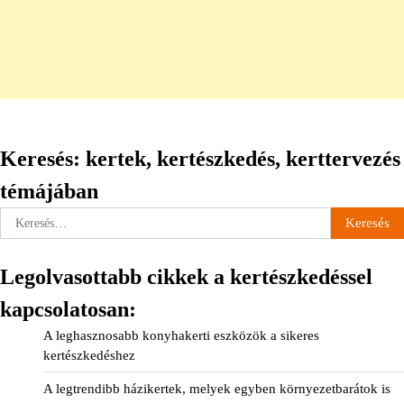
Keresés: kertek, kertészkedés, kerttervezés
témájában
Keresés:
Legolvasottabb cikkek a kertészkedéssel
kapcsolatosan:
A leghasznosabb konyhakerti eszközök a sikeres
kertészkedéshez
A legtrendibb házikertek, melyek egyben környezetbarátok is