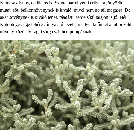
Nemcsak bájos, de illatos is! Szinte bármilyen kertben gyönyörűen
mutat, sőt, balkonnövénynek is kiváló, mivel nem nő túl magasra. De
akár sövénynek is kiváló lehet, ráadásul ferde síkú talajon is jól elél.
Különlegessége fehéres árnyalatú levele, mellyel kitűnhet a többi zöld
növény közül. Virágai sárga színben pompáznak.