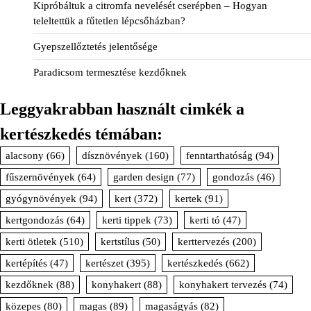
Kipróbáltuk a citromfa nevelését cserépben – Hogyan
teleltettük a fűtetlen lépcsőházban?
Gyepszellőztetés jelentősége
Paradicsom termesztése kezdőknek
Leggyakrabban használt cimkék a
kertészkedés témában:
alacsony
(66)
dísznövények
(160)
fenntarthatóság
(94)
fűszernövények
(64)
garden design
(77)
gondozás
(46)
gyógynövények
(94)
kert
(372)
kertek
(91)
kertgondozás
(64)
kerti tippek
(73)
kerti tó
(47)
kerti ötletek
(510)
kertstílus
(50)
kerttervezés
(200)
kertépítés
(47)
kertészet
(395)
kertészkedés
(662)
kezdőknek
(88)
konyhakert
(88)
konyhakert tervezés
(74)
közepes
(80)
magas
(89)
magaságyás
(82)