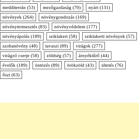
medditerrán
(53)
mezőgazdaság
(70)
nyári
(131)
növények
(264)
növénygondozás
(169)
növénytermesztés
(83)
növényvédelem
(177)
növényápolás
(189)
sziklakert
(58)
sziklakerti növények
(57)
szobanövény
(48)
tavaszi
(89)
virágok
(277)
virágzó cserje
(58)
zöldség
(57)
árnyéktűrő
(44)
évelők
(189)
öntözés
(89)
örökzöld
(43)
ültetés
(76)
őszi
(63)