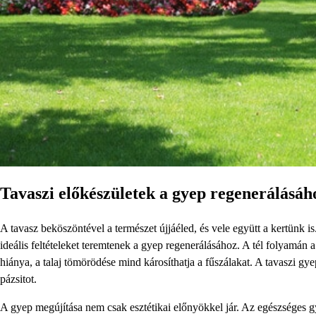
Tavaszi előkészületek a gyep regenerálásáh
A tavasz beköszöntével a természet újjáéled, és vele együtt a kertünk
ideális feltételeket teremtenek a gyep regenerálásához. A tél folyamán
hiánya, a talaj tömörödése mind károsíthatja a fűszálakat. A tavaszi gye
pázsitot.
A gyep megújítása nem csak esztétikai előnyökkel jár. Az egészséges g