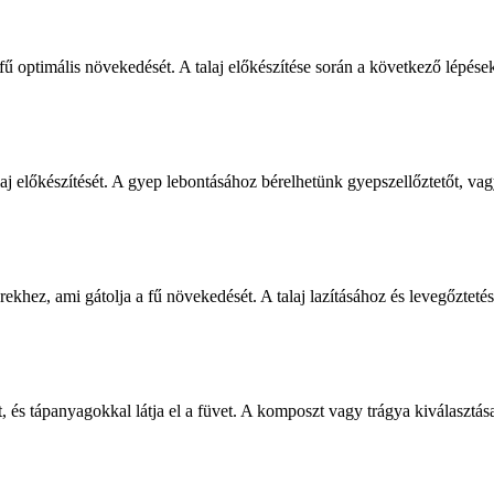
 fű optimális növekedését. A talaj előkészítése során a következő lépések
alaj előkészítését. A gyep lebontásához bérelhetünk gyepszellőztetőt, va
ekhez, ami gátolja a fű növekedését. A talaj lazításához és levegőzteté
t, és tápanyagokkal látja el a füvet. A komposzt vagy trágya kiválasztás