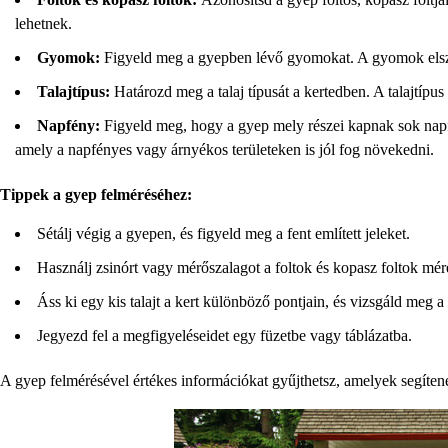
lehetnek.
Gyomok:
Figyeld meg a gyepben lévő gyomokat. A gyomok elszív
Talajtípus:
Határozd meg a talaj típusát a kertedben. A talajtípus
Napfény:
Figyeld meg, hogy a gyep mely részei kapnak sok napf
amely a napfényes vagy árnyékos területeken is jól fog növekedni.
Tippek a gyep felméréséhez:
Sétálj végig a gyepen, és figyeld meg a fent említett jeleket.
Használj zsinórt vagy mérőszalagot a foltok és kopasz foltok mé
Áss ki egy kis talajt a kert különböző pontjain, és vizsgáld meg a 
Jegyezd fel a megfigyeléseidet egy füzetbe vagy táblázatba.
A gyep felmérésével értékes információkat gyűjthetsz, amelyek segíten