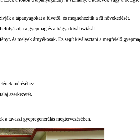
ják a tápanyagokat a füvetől, és megnehezítik a fű növekedését.
 befolyásolja a gyepmag és a trágya kiválasztását.
ényt, és melyek árnyékosak. Ez segít kiválasztani a megfelelő gyepma
retének méréséhez.
talaj szerkezetét.
ek a tavaszi gyepregenerálás megtervezésében.