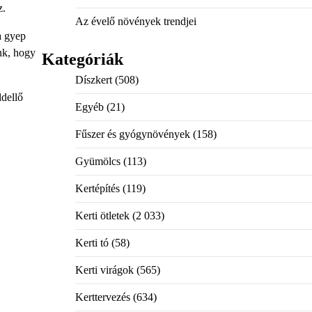
z.
Az évelő növények trendjei
a gyep
nk, hogy
Kategóriák
Díszkert
(508)
ldellő
Egyéb
(21)
Fűszer és gyógynövények
(158)
Gyümölcs
(113)
Kertépítés
(119)
Kerti ötletek
(2 033)
Kerti tó
(58)
Kerti virágok
(565)
Kerttervezés
(634)