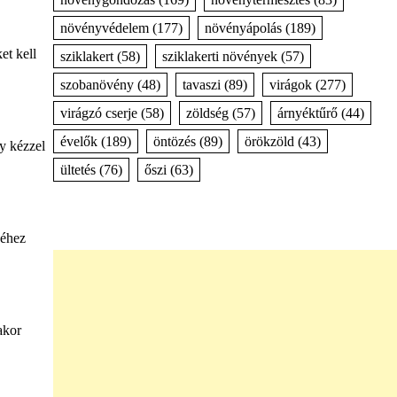
növényvédelem
(177)
növényápolás
(189)
et kell
sziklakert
(58)
sziklakerti növények
(57)
szobanövény
(48)
tavaszi
(89)
virágok
(277)
virágzó cserje
(58)
zöldség
(57)
árnyéktűrő
(44)
évelők
(189)
öntözés
(89)
örökzöld
(43)
gy kézzel
ültetés
(76)
őszi
(63)
séhez
akor