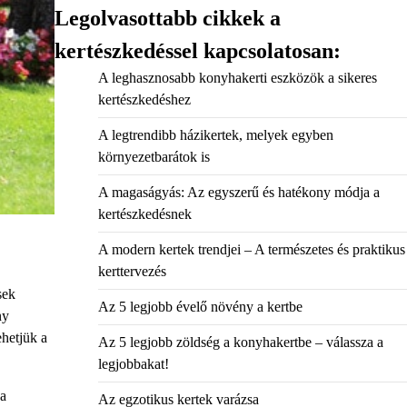
Legolvasottabb cikkek a
kertészkedéssel kapcsolatosan:
A leghasznosabb konyhakerti eszközök a sikeres
kertészkedéshez
A legtrendibb házikertek, melyek egyben
környezetbarátok is
A magaságyás: Az egyszerű és hatékony módja a
kertészkedésnek
A modern kertek trendjei – A természetes és praktikus
kerttervezés
sek
Az 5 legjobb évelő növény a kertbe
ny
ehetjük a
Az 5 legjobb zöldség a konyhakertbe – válassza a
legjobbakat!
 a
Az egzotikus kertek varázsa