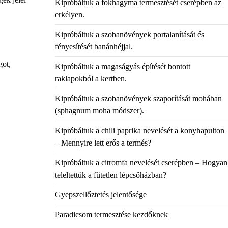
Kipróbáltuk a fokhagyma termesztését cserépben az
erkélyen.
Kipróbáltuk a szobanövények portalanítását és
fényesítését banánhéjjal.
got,
Kipróbáltuk a magaságyás építését bontott
raklapokból a kertben.
Kipróbáltuk a szobanövények szaporítását mohában
(sphagnum moha módszer).
Kipróbáltuk a chili paprika nevelését a konyhapulton
– Mennyire lett erős a termés?
Kipróbáltuk a citromfa nevelését cserépben – Hogyan
teleltettük a fűtetlen lépcsőházban?
Gyepszellőztetés jelentősége
Paradicsom termesztése kezdőknek