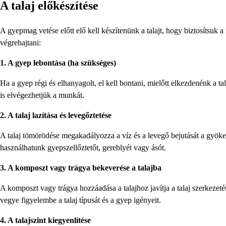
A talaj előkészítése
A gyepmag vetése előtt elő kell készítenünk a talajt, hogy biztosítsuk a
végrehajtani:
1. A gyep lebontása (ha szükséges)
Ha a gyep régi és elhanyagolt, el kell bontani, mielőtt elkezdenénk a t
is elvégezhetjük a munkát.
2. A talaj lazítása és levegőztetése
A talaj tömörödése megakadályozza a víz és a levegő bejutását a gyöker
használhatunk gyepszellőztetőt, gereblyét vagy ásót.
3. A komposzt vagy trágya bekeverése a talajba
A komposzt vagy trágya hozzáadása a talajhoz javítja a talaj szerkezeté
vegye figyelembe a talaj típusát és a gyep igényeit.
4. A talajszint kiegyenlítése