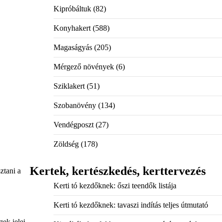
Kipróbáltuk
(82)
Konyhakert
(588)
Magaságyás
(205)
Mérgező növények
(6)
Sziklakert
(51)
Szobanövény
(134)
Vendégposzt
(27)
Zöldség
(178)
Kertek, kertészkedés, kerttervezés
ztani a
Kerti tó kezdőknek: őszi teendők listája
Kerti tó kezdőknek: tavaszi indítás teljes útmutató
gek jelei