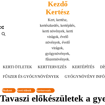
Kezdő
Skip
to
Kertész
content
Kert, kertész,
kertészkedés, kertépítés,
kerti növények, kerti
virágok, évelő
növények, évelő
virágok,
gyógynövények,
fűszernövények.
KERTI ÖTLETEK
KERTTERVEZÉS
KERTÉPÍTÉS
DÍ
FŰSZER ÉS GYÓGYNÖVÉNYEK
GYÓGYNÖVÉNY INF
Díszkert
Kerti ötletek
Kerttervezés
Tavaszi előkészületek a gy