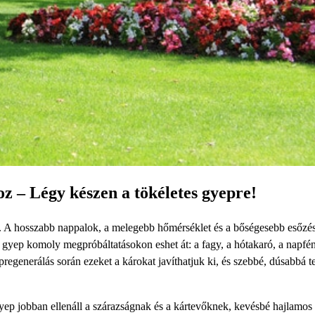
oz – Légy készen a tökéletes gyepre!
 is. A hosszabb nappalok, a melegebb hőmérséklet és a bőségesebb esőzé
 a gyep komoly megpróbáltatásokon eshet át: a fagy, a hótakaró, a napfé
pregenerálás során ezeket a károkat javíthatjuk ki, és szebbé, dúsabbá t
yep jobban ellenáll a szárazságnak és a kártevőknek, kevésbé hajlamos