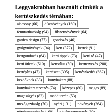
Leggyakrabban használt cimkék a
kertészkedés témában:
alacsony
(66)
dísznövények
(160)
fenntarthatóság
(94)
fűszernövények
(64)
garden design
(77)
gondozás
(46)
gyógynövények
(94)
kert
(372)
kertek
(91)
kertgondozás
(64)
kerti tippek
(73)
kerti tó
(47)
kerti ötletek
(510)
kertstílus
(50)
kerttervezés
(200)
kertépítés
(47)
kertészet
(395)
kertészkedés
(662)
kezdőknek
(88)
konyhakert
(88)
konyhakert tervezés
(74)
közepes
(80)
magas
(89)
magaságyás
(82)
medditerrán
(53)
mezőgazdaság
(70)
nyári
(131)
növények
(264)
növénygondozás
(169)
növénytermesztés
(83)