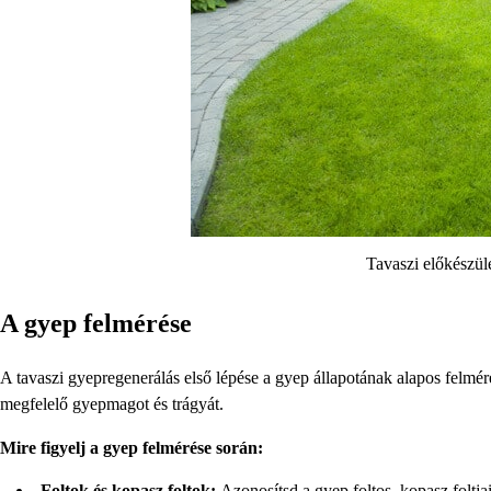
Tavaszi előkészül
A gyep felmérése
A tavaszi gyepregenerálás első lépése a gyep állapotának alapos felméré
megfelelő gyepmagot és trágyát.
Mire figyelj a gyep felmérése során:
Foltok és kopasz foltok:
Azonosítsd a gyep foltos, kopasz foltjai