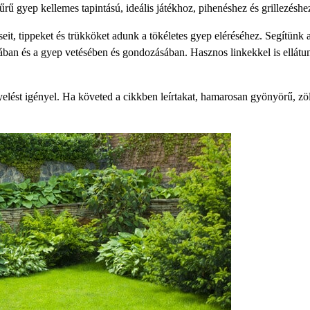
űrű gyep kellemes tapintású, ideális játékhoz, pihenéshez és grillezéshe
eit, tippeket és trükköket adunk a tökéletes gyep eléréséhez. Segítünk 
sában és a gyep vetésében és gondozásában. Hasznos linkekkel is ellátu
yelést igényel. Ha követed a cikkben leírtakat, hamarosan gyönyörű, zö