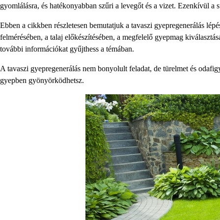
gyomlálásra, és hatékonyabban szűri a levegőt és a vizet. Ezenkívül a s
Ebben a cikkben részletesen bemutatjuk a tavaszi gyepregenerálás lépés
felmérésében, a talaj előkészítésében, a megfelelő gyepmag kiválasztá
további információkat gyűjthess a témában.
A tavaszi gyepregenerálás nem bonyolult feladat, de türelmet és odafig
gyepben gyönyörködhetsz.