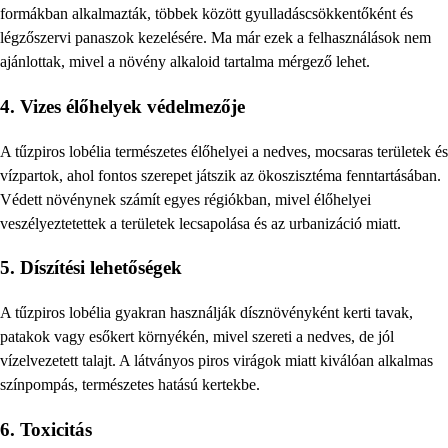
formákban alkalmazták, többek között gyulladáscsökkentőként és
légzőszervi panaszok kezelésére. Ma már ezek a felhasználások nem
ajánlottak, mivel a növény alkaloid tartalma mérgező lehet.
4.
Vizes élőhelyek védelmezője
A tűzpiros lobélia természetes élőhelyei a nedves, mocsaras területek és
vízpartok, ahol fontos szerepet játszik az ökoszisztéma fenntartásában.
Védett növénynek számít egyes régiókban, mivel élőhelyei
veszélyeztetettek a területek lecsapolása és az urbanizáció miatt.
5.
Díszítési lehetőségek
A tűzpiros lobélia gyakran használják dísznövényként kerti tavak,
patakok vagy esőkert környékén, mivel szereti a nedves, de jól
vízelvezetett talajt. A látványos piros virágok miatt kiválóan alkalmas
színpompás, természetes hatású kertekbe.
6.
Toxicitás