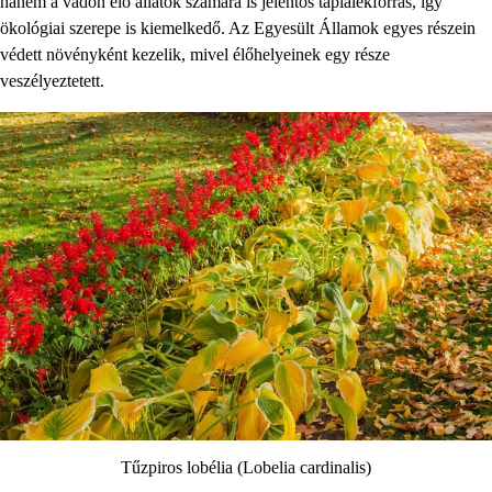
hanem a vadon élő állatok számára is jelentős táplálékforrás, így
ökológiai szerepe is kiemelkedő. Az Egyesült Államok egyes részein
védett növényként kezelik, mivel élőhelyeinek egy része
veszélyeztetett.
Tűzpiros lobélia (Lobelia cardinalis)