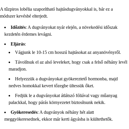
A tűzpiros lobélia szaporítható hajtásdugványokkal is, bár ez a
módszer kevésbé elterjedt.
Időzítés
: A dugványokat nyár elején, a növekedési időszak
kezdetén érdemes levágni.
Eljárás
:
Vágjunk le 10-15 cm hosszú hajtásokat az anyanövényről.
Távolítsuk el az alsó leveleket, hogy csak a felső néhány levél
maradjon.
Helyezzük a dugványokat gyökereztető hormonba, majd
nedves homokkal kevert tőzegbe ültessük őket.
Fedjük le a dugványokat átlátszó fóliával vagy műanyag
palackkal, hogy párás környezetet biztosítsunk nekik.
Gyökeresedés
: A dugványok néhány hét alatt
meggyökeresednek, ekkor már kerti ágyásba is kiültethetők.