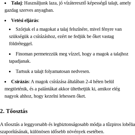
Talaj
: Használjunk laza, jó vízáteresztő képességű talajt, amely
gazdag szerves anyagban.
Vetési eljárás
:
Szórjuk el a magokat a talaj felszínére, mivel fényre van
szükségük a csírázáshoz, ezért ne fedjük be őket vastag
földréteggel.
Finoman permetezzük meg vízzel, hogy a magok a talajhoz
tapadjanak.
Tartsuk a talajt folyamatosan nedvesen.
Csírázás
: A magok csírázása általában 2-4 héten belül
megtörténik, és a palántákat akkor ültethetjük ki, amikor elég
nagyok ahhoz, hogy kezelni lehessen őket.
2. Tőosztás
A tőosztás a leggyorsabb és legbiztonságosabb módja a tűzpiros lobélia
szaporításának, különösen idősebb növények esetében.