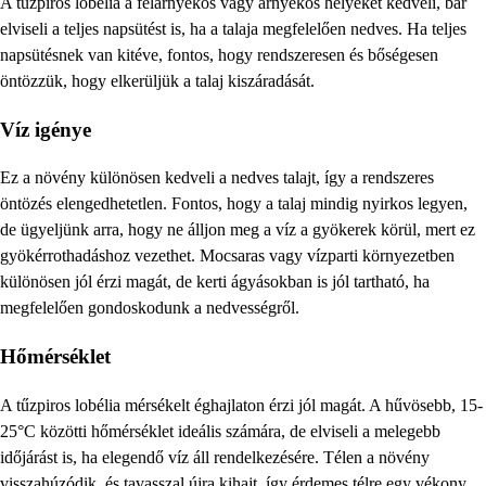
A tűzpiros lobélia a félárnyékos vagy árnyékos helyeket kedveli, bár
elviseli a teljes napsütést is, ha a talaja megfelelően nedves. Ha teljes
napsütésnek van kitéve, fontos, hogy rendszeresen és bőségesen
öntözzük, hogy elkerüljük a talaj kiszáradását.
Víz igénye
Ez a növény különösen kedveli a nedves talajt, így a rendszeres
öntözés elengedhetetlen. Fontos, hogy a talaj mindig nyirkos legyen,
de ügyeljünk arra, hogy ne álljon meg a víz a gyökerek körül, mert ez
gyökérrothadáshoz vezethet. Mocsaras vagy vízparti környezetben
különösen jól érzi magát, de kerti ágyásokban is jól tartható, ha
megfelelően gondoskodunk a nedvességről.
Hőmérséklet
A tűzpiros lobélia mérsékelt éghajlaton érzi jól magát. A hűvösebb, 15-
25°C közötti hőmérséklet ideális számára, de elviseli a melegebb
időjárást is, ha elegendő víz áll rendelkezésére. Télen a növény
visszahúzódik, és tavasszal újra kihajt, így érdemes télre egy vékony