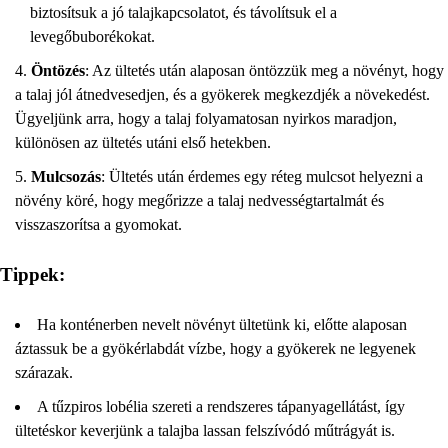
biztosítsuk a jó talajkapcsolatot, és távolítsuk el a
levegőbuborékokat.
Öntözés
: Az ültetés után alaposan öntözzük meg a növényt, hogy
a talaj jól átnedvesedjen, és a gyökerek megkezdjék a növekedést.
Ügyeljünk arra, hogy a talaj folyamatosan nyirkos maradjon,
különösen az ültetés utáni első hetekben.
Mulcsozás
: Ültetés után érdemes egy réteg mulcsot helyezni a
növény köré, hogy megőrizze a talaj nedvességtartalmát és
visszaszorítsa a gyomokat.
Tippek:
Ha konténerben nevelt növényt ültetünk ki, előtte alaposan
áztassuk be a gyökérlabdát vízbe, hogy a gyökerek ne legyenek
szárazak.
A tűzpiros lobélia szereti a rendszeres tápanyagellátást, így
ültetéskor keverjünk a talajba lassan felszívódó műtrágyát is.