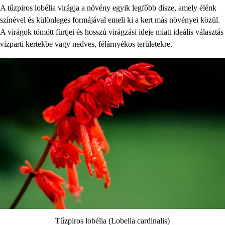
A tűzpiros lobélia virágja a növény egyik legfőbb dísze, amely élénk
színével és különleges formájával emeli ki a kert más növényei közül.
A virágok tömött fürtjei és hosszú virágzási ideje miatt ideális választás
vízparti kertekbe vagy nedves, félárnyékos területekre.
Tűzpiros lobélia (Lobelia cardinalis)