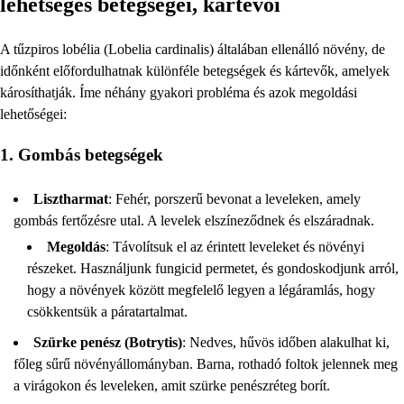
lehetséges betegségei, kártevői
A tűzpiros lobélia (Lobelia cardinalis) általában ellenálló növény, de
időnként előfordulhatnak különféle betegségek és kártevők, amelyek
károsíthatják. Íme néhány gyakori probléma és azok megoldási
lehetőségei:
1. Gombás betegségek
Lisztharmat
: Fehér, porszerű bevonat a leveleken, amely
gombás fertőzésre utal. A levelek elszíneződnek és elszáradnak.
Megoldás
: Távolítsuk el az érintett leveleket és növényi
részeket. Használjunk fungicid permetet, és gondoskodjunk arról,
hogy a növények között megfelelő legyen a légáramlás, hogy
csökkentsük a páratartalmat.
Szürke penész (Botrytis)
: Nedves, hűvös időben alakulhat ki,
főleg sűrű növényállományban. Barna, rothadó foltok jelennek meg
a virágokon és leveleken, amit szürke penészréteg borít.