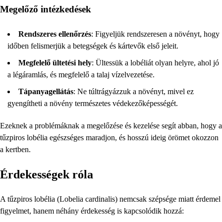
Megelőző intézkedések
Rendszeres ellenőrzés
: Figyeljük rendszeresen a növényt, hogy
időben felismerjük a betegségek és kártevők első jeleit.
Megfelelő ültetési hely
: Ültessük a lobéliát olyan helyre, ahol jó
a légáramlás, és megfelelő a talaj vízelvezetése.
Tápanyagellátás
: Ne túltrágyázzuk a növényt, mivel ez
gyengítheti a növény természetes védekezőképességét.
Ezeknek a problémáknak a megelőzése és kezelése segít abban, hogy a
tűzpiros lobélia egészséges maradjon, és hosszú ideig örömet okozzon
a kertben.
Érdekességek róla
A tűzpiros lobélia (Lobelia cardinalis) nemcsak szépsége miatt érdemel
figyelmet, hanem néhány érdekesség is kapcsolódik hozzá: