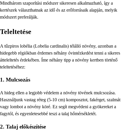
Mindhárom szaporítási módszer sikeresen alkalmazható, így a
kertészek választhatnak az idő és az erőforrásaik alapján, melyik
módszert preferálják.
Teleltetése
A tűzpiros lobélia (Lobelia cardinalis) télálló növény, azonban a
hidegebb régiókban érdemes néhány óvintézkedést tenni a sikeres
átteleltetés érdekében. Íme néhány tipp a növény kertben történő
teleltetéséhez:
1. Mulcsozás
A hideg ellen a legjobb védelem a növény tövének mulcsozása.
Használjunk vastag réteg (5-10 cm) komposztot, fakérget, szalmát
vagy lombot a növény köré. Ez segít megvédeni a gyökereket a
fagytól, és egyenletesebbé teszi a talaj hőmérsékletét.
2. Talaj előkészítése