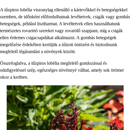
A tűzpiros lobélia viszonylag ellenálló a kártevőkkel és betegségekkel
szemben, de időnként előfordulhatnak levéltetvek, csigák vagy gombás
betegségek, például lisztharmat. A levéltetvek ellen használhatunk
természetes rovarirtó szereket vagy rovarölő szappant, míg a csigák
ellen érdemes csigacsapdákat alkalmazni. A gombás betegségek
megelőzése érdekében kerüljük a túlzott öntözést és biztosítsunk
megfelelő légáramlást a növények között.
Összefoglalva, a tűzpiros lobélia megfelelő gondozással és
odafigyeléssel szép, egészséges növénnyé válhat, amely sok örömet
okoz a kertben.