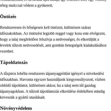
réteg mulccsal védeni a gyökereit.
Öntözés
Rendszeresen és bőségesen kell öntözni, különösen száraz
időszakokban. Az öntözést legjobb reggel vagy kora este elvégezni,
hogy a talaj megfelelően felszívja a nedvességet, és elkerüljük a
levelek túlzott nedvesedését, ami gombás betegségek kialakulásához
vezethet.
Tápoldatozás
A tűzpiros lobélia rendszeres tápanyagpótlást igényel a növekedési
időszakban. Havonta egyszer használjunk kiegyensúlyozott, vízben
oldódó tápoldatot, különösen akkor, ha a talaj nem túl gazdag
tápanyagokban. A túlzott tápoldatozás elkerülése érdekében mindig
kövessük a gyártó utasításait.
Növényvédelem