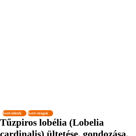
Kerti ötletek
Kerti virágok
Tűzpiros lobélia (Lobelia
cardinalis) ültetése, gondozása,