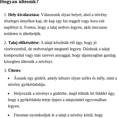
Hogyan ültessük?
Hely kiválasztása
: Válasszunk olyan helyet, ahol a növény
részleges árnyékot kap, de kap egy kis reggeli vagy kora esti
napfényt is. Fontos, hogy a talaj nedves legyen, akár mocsaras
területen is ültethetjük.
Talaj előkészítése
: A talajt készítsük elő úgy, hogy jó
vízelvezetésű, de nedvességet megtartó legyen. Dúsítsuk a talajt
komposzttal vagy más szerves anyaggal, hogy tápanyagban gazdag
közegben ültessük a növényt.
Ültetés
:
Ássunk egy gödröt, amely kétszer olyan széles és mély, mint a
növény gyökérlabdája.
Helyezzük a növényt a gödörbe, majd töltsük fel földdel úgy,
hogy a gyökérlabda teteje éppen a talajszinttel egyvonalban
legyen.
Finoman nyomkodjuk le a talajt a növény körül, hogy