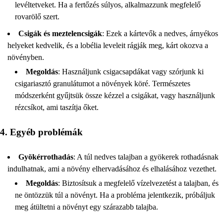
levéltetveket. Ha a fertőzés súlyos, alkalmazzunk megfelelő
rovarölő szert.
Csigák és meztelencsigák
: Ezek a kártevők a nedves, árnyékos
helyeket kedvelik, és a lobélia leveleit rágják meg, kárt okozva a
növényben.
Megoldás
: Használjunk csigacsapdákat vagy szórjunk ki
csigariasztó granulátumot a növények köré. Természetes
módszerként gyűjtsük össze kézzel a csigákat, vagy használjunk
rézcsíkot, ami taszítja őket.
4. Egyéb problémák
Gyökérrothadás
: A túl nedves talajban a gyökerek rothadásnak
indulhatnak, ami a növény elhervadásához és elhalásához vezethet.
Megoldás
: Biztosítsuk a megfelelő vízelvezetést a talajban, és
ne öntözzük túl a növényt. Ha a probléma jelentkezik, próbáljuk
meg átültetni a növényt egy szárazabb talajba.