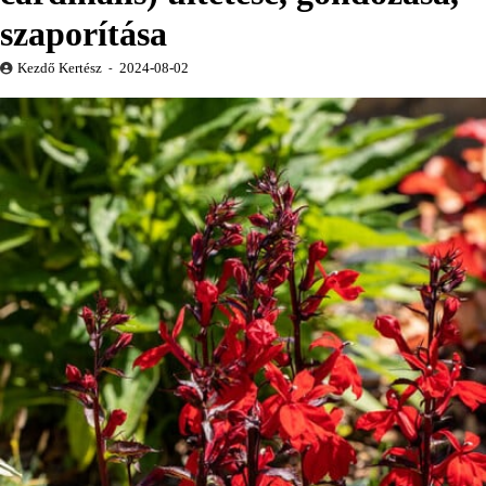
szaporítása
Kezdő Kertész
2024-08-02