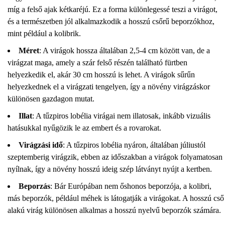
míg a felső ajak kétkaréjú. Ez a forma különlegessé teszi a virágot,
és a természetben jól alkalmazkodik a hosszú csőrű beporzókhoz,
mint például a kolibrik.
Méret
: A virágok hossza általában 2,5-4 cm között van, de a
virágzat maga, amely a szár felső részén található fürtben
helyezkedik el, akár 30 cm hosszú is lehet. A virágok sűrűn
helyezkednek el a virágzati tengelyen, így a növény virágzáskor
különösen gazdagon mutat.
Illat
: A tűzpiros lobélia virágai nem illatosak, inkább vizuális
hatásukkal nyűgözik le az embert és a rovarokat.
Virágzási idő
: A tűzpiros lobélia nyáron, általában júliustól
szeptemberig virágzik, ebben az időszakban a virágok folyamatosan
nyílnak, így a növény hosszú ideig szép látványt nyújt a kertben.
Beporzás
: Bár Európában nem őshonos beporzója, a kolibri,
más beporzók, például méhek is látogatják a virágokat. A hosszú cső
alakú virág különösen alkalmas a hosszú nyelvű beporzók számára.