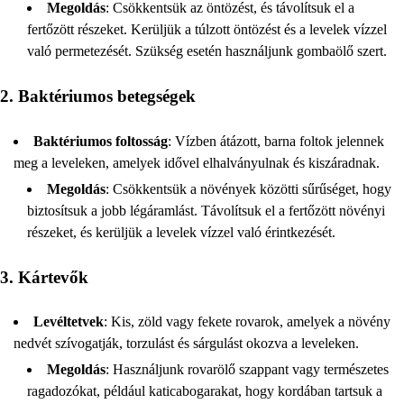
Megoldás
: Csökkentsük az öntözést, és távolítsuk el a
fertőzött részeket. Kerüljük a túlzott öntözést és a levelek vízzel
való permetezését. Szükség esetén használjunk gombaölő szert.
2. Baktériumos betegségek
Baktériumos foltosság
: Vízben átázott, barna foltok jelennek
meg a leveleken, amelyek idővel elhalványulnak és kiszáradnak.
Megoldás
: Csökkentsük a növények közötti sűrűséget, hogy
biztosítsuk a jobb légáramlást. Távolítsuk el a fertőzött növényi
részeket, és kerüljük a levelek vízzel való érintkezését.
3. Kártevők
Levéltetvek
: Kis, zöld vagy fekete rovarok, amelyek a növény
nedvét szívogatják, torzulást és sárgulást okozva a leveleken.
Megoldás
: Használjunk rovarölő szappant vagy természetes
ragadozókat, például katicabogarakat, hogy kordában tartsuk a