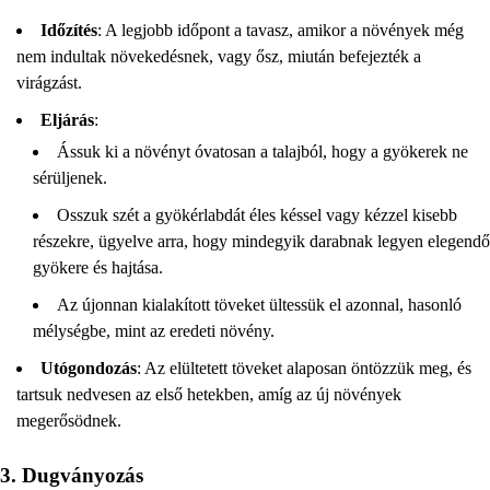
Időzítés
: A legjobb időpont a tavasz, amikor a növények még
nem indultak növekedésnek, vagy ősz, miután befejezték a
virágzást.
Eljárás
:
Ássuk ki a növényt óvatosan a talajból, hogy a gyökerek ne
sérüljenek.
Osszuk szét a gyökérlabdát éles késsel vagy kézzel kisebb
részekre, ügyelve arra, hogy mindegyik darabnak legyen elegendő
gyökere és hajtása.
Az újonnan kialakított töveket ültessük el azonnal, hasonló
mélységbe, mint az eredeti növény.
Utógondozás
: Az elültetett töveket alaposan öntözzük meg, és
tartsuk nedvesen az első hetekben, amíg az új növények
megerősödnek.
3. Dugványozás