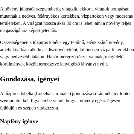
A növény júliustól szeptemberig virágzik, ekkor a virágok pompásan
mutatnak a nedves, félárnyékos kertekben, vízpartokon vagy mocsaras
területeken. A virágzat hossza akár 30 cm is lehet, ami a növény teljes
magasságához képest jelentős.
Összességében a tűzpiros lobélia egy feltűnő, élénk színű növény,
amely kiválóan alkalmas dísznövényként, különösen vízparti kertekben
vagy nedvesebb talajon. Habár mérgező részei vannak, megfelelő
körülmények között termesztve lenyűgöző látványt nyújt.
Gondozása, igényei
A tűzpiros lobélia (Lobelia cardinalis) gondozása során néhány fontos
szempontot kell figyelembe venni, hogy a növény egészségesen
fejlődjön és szépen virágozzon.
Napfény igénye