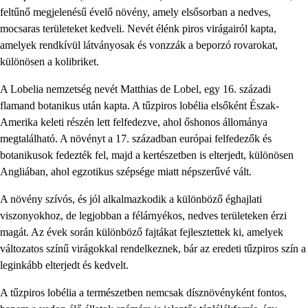
feltűnő megjelenésű évelő növény, amely elsősorban a nedves,
mocsaras területeket kedveli. Nevét élénk piros virágairól kapta,
amelyek rendkívül látványosak és vonzzák a beporzó rovarokat,
különösen a kolibriket.
A Lobelia nemzetség nevét Matthias de Lobel, egy 16. századi
flamand botanikus után kapta. A tűzpiros lobélia elsőként Észak-
Amerika keleti részén lett felfedezve, ahol őshonos állománya
megtalálható. A növényt a 17. században európai felfedezők és
botanikusok fedezték fel, majd a kertészetben is elterjedt, különösen
Angliában, ahol egzotikus szépsége miatt népszerűvé vált.
A növény szívós, és jól alkalmazkodik a különböző éghajlati
viszonyokhoz, de legjobban a félárnyékos, nedves területeken érzi
magát. Az évek során különböző fajtákat fejlesztettek ki, amelyek
változatos színű virágokkal rendelkeznek, bár az eredeti tűzpiros szín a
leginkább elterjedt és kedvelt.
A tűzpiros lobélia a természetben nemcsak dísznövényként fontos,