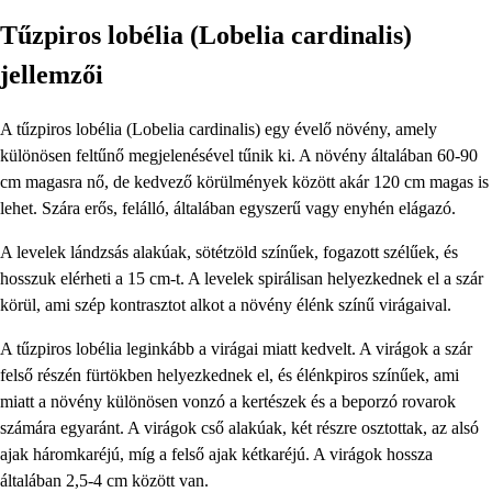
Tűzpiros lobélia (Lobelia cardinalis)
jellemzői
A tűzpiros lobélia (Lobelia cardinalis) egy évelő növény, amely
különösen feltűnő megjelenésével tűnik ki. A növény általában 60-90
cm magasra nő, de kedvező körülmények között akár 120 cm magas is
lehet. Szára erős, felálló, általában egyszerű vagy enyhén elágazó.
A levelek lándzsás alakúak, sötétzöld színűek, fogazott szélűek, és
hosszuk elérheti a 15 cm-t. A levelek spirálisan helyezkednek el a szár
körül, ami szép kontrasztot alkot a növény élénk színű virágaival.
A tűzpiros lobélia leginkább a virágai miatt kedvelt. A virágok a szár
felső részén fürtökben helyezkednek el, és élénkpiros színűek, ami
miatt a növény különösen vonzó a kertészek és a beporzó rovarok
számára egyaránt. A virágok cső alakúak, két részre osztottak, az alsó
ajak háromkaréjú, míg a felső ajak kétkaréjú. A virágok hossza
általában 2,5-4 cm között van.