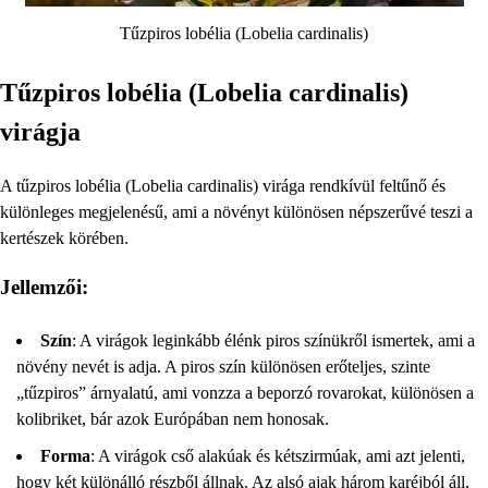
Tűzpiros lobélia (Lobelia cardinalis)
Tűzpiros lobélia (Lobelia cardinalis)
virágja
A tűzpiros lobélia (Lobelia cardinalis) virága rendkívül feltűnő és
különleges megjelenésű, ami a növényt különösen népszerűvé teszi a
kertészek körében.
Jellemzői:
Szín
: A virágok leginkább élénk piros színükről ismertek, ami a
növény nevét is adja. A piros szín különösen erőteljes, szinte
„tűzpiros” árnyalatú, ami vonzza a beporzó rovarokat, különösen a
kolibriket, bár azok Európában nem honosak.
Forma
: A virágok cső alakúak és kétszirmúak, ami azt jelenti,
hogy két különálló részből állnak. Az alsó ajak három karéjból áll,