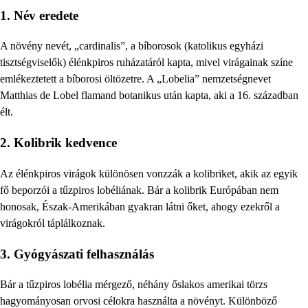
1.
Név eredete
A növény nevét, „cardinalis”, a bíborosok (katolikus egyházi
tisztségviselők) élénkpiros ruházatáról kapta, mivel virágainak színe
emlékeztetett a bíborosi öltözetre. A „Lobelia” nemzetségnevet
Matthias de Lobel flamand botanikus után kapta, aki a 16. században
élt.
2.
Kolibrik kedvence
Az élénkpiros virágok különösen vonzzák a kolibriket, akik az egyik
fő beporzói a tűzpiros lobéliának. Bár a kolibrik Európában nem
honosak, Észak-Amerikában gyakran látni őket, ahogy ezekről a
virágokról táplálkoznak.
3.
Gyógyászati felhasználás
Bár a tűzpiros lobélia mérgező, néhány őslakos amerikai törzs
hagyományosan orvosi célokra használta a növényt. Különböző