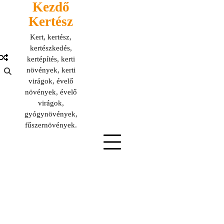
Kezdő
Skip
to
Kertész
content
Kert, kertész,
kertészkedés,
kertépítés, kerti
növények, kerti
virágok, évelő
növények, évelő
virágok,
gyógynövények,
fűszernövények.