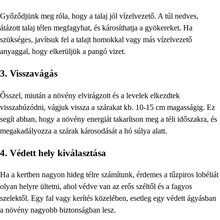
Győződjünk meg róla, hogy a talaj jól vízelvezető. A túl nedves,
átázott talaj télen megfagyhat, és károsíthatja a gyökereket. Ha
szükséges, javítsuk fel a talajt homokkal vagy más vízelvezető
anyaggal, hogy elkerüljük a pangó vizet.
3. Visszavágás
Ősszel, miután a növény elvirágzott és a levelek elkezdtek
visszahúzódni, vágjuk vissza a szárakat kb. 10-15 cm magasságig. Ez
segít abban, hogy a növény energiát takarítson meg a téli időszakra, és
megakadályozza a szárak károsodását a hó súlya alatt.
4. Védett hely kiválasztása
Ha a kertben nagyon hideg télre számítunk, érdemes a tűzpiros lobéliát
olyan helyre ültetni, ahol védve van az erős széltől és a fagyos
szelektől. Egy fal vagy kerítés közelében, esetleg egy védett ágyásban
a növény nagyobb biztonságban lesz.