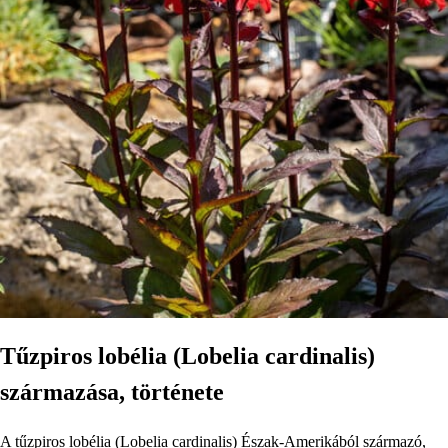
Tűzpiros lobélia (Lobelia cardinalis)
származása, története
A tűzpiros lobélia (Lobelia cardinalis) Észak-Amerikából származó,