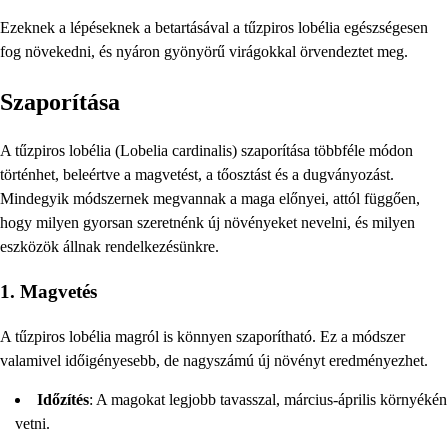
Ezeknek a lépéseknek a betartásával a tűzpiros lobélia egészségesen
fog növekedni, és nyáron gyönyörű virágokkal örvendeztet meg.
Szaporítása
A tűzpiros lobélia (Lobelia cardinalis) szaporítása többféle módon
történhet, beleértve a magvetést, a tőosztást és a dugványozást.
Mindegyik módszernek megvannak a maga előnyei, attól függően,
hogy milyen gyorsan szeretnénk új növényeket nevelni, és milyen
eszközök állnak rendelkezésünkre.
1. Magvetés
A tűzpiros lobélia magról is könnyen szaporítható. Ez a módszer
valamivel időigényesebb, de nagyszámú új növényt eredményezhet.
Időzítés
: A magokat legjobb tavasszal, március-április környékén
vetni.