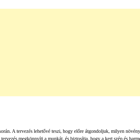
a során. A tervezés lehetővé teszi, hogy előre átgondoljuk, milyen növén
A tervezés megkönnyíti a munkát, és biztosítja, hogy a kert szép és har