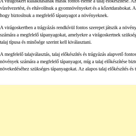
A virágoskert kialakításának másik fontos eleme a talaj előkészítése. Az 
vízelvezetést, és eltávolítsuk a gyomnövényeket és a kőzetdarabokat. A 
hogy biztosítsuk a megfelelő tápanyagot a növényeknek.
A virágoskertben a trágyázás rendkívül fontos szerepet játszik a növé
számára a megfelelő tápanyagokat, amelyekre a virágoskertnek szüksége 
talaj típusa és minősége szerint kell kiválasztani.
A megfelelő talajválasztás, talaj előkészítés és trágyázás alapvető fontos
növények számára a megfelelő tápanyagot, míg a talaj előkészítése bizto
növekedéséhez szükséges tápanyagokat. Az alapos talaj előkészítés és t