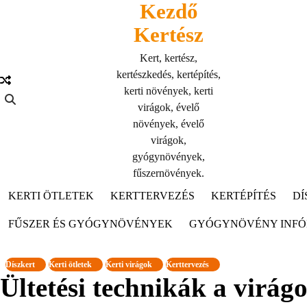
Kezdő
Skip
to
Kertész
content
Kert, kertész,
kertészkedés, kertépítés,
kerti növények, kerti
virágok, évelő
növények, évelő
virágok,
gyógynövények,
fűszernövények.
KERTI ÖTLETEK
KERTTERVEZÉS
KERTÉPÍTÉS
DÍ
FŰSZER ÉS GYÓGYNÖVÉNYEK
GYÓGYNÖVÉNY INF
Díszkert
Kerti ötletek
Kerti virágok
Kerttervezés
Ültetési technikák a virág