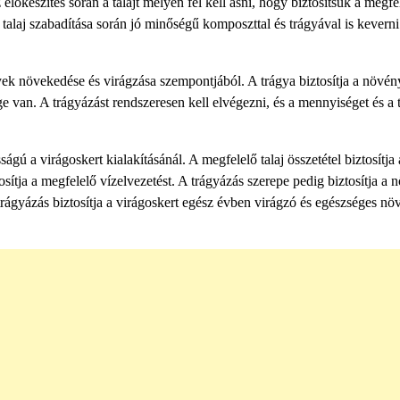
előkészítés során a talajt mélyen fel kell ásni, hogy biztosítsuk a megfe
talaj szabadítása során jó minőségű komposzttal és trágyával is keverni 
nyek növekedése és virágzása szempontjából. A trágya biztosítja a növé
van. A trágyázást rendszeresen kell elvégezni, és a mennyiséget és a t
ságú a virágoskert kialakításánál. A megfelelő talaj összetétel biztosítja 
sítja a megfelelő vízelvezetést. A trágyázás szerepe pedig biztosítja a
rágyázás biztosítja a virágoskert egész évben virágzó és egészséges növ