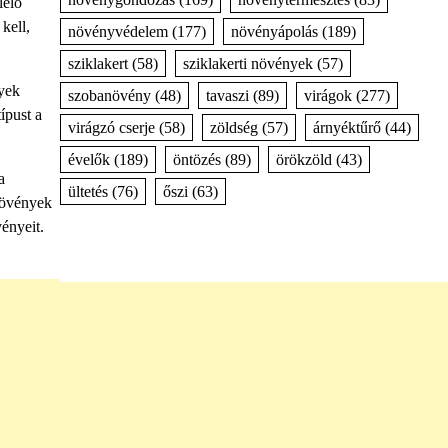
lelő
kell,
növényvédelem
(177)
növényápolás
(189)
sziklakert
(58)
sziklakerti növények
(57)
nyek
szobanövény
(48)
tavaszi
(89)
virágok
(277)
ípust a
virágzó cserje
(58)
zöldség
(57)
árnyéktűrő
(44)
évelők
(189)
öntözés
(89)
örökzöld
(43)
a
ültetés
(76)
őszi
(63)
 növények
ényeit.