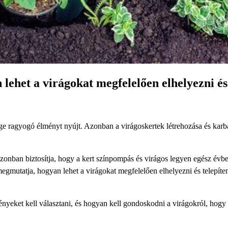
 lehet a virágokat megfelelően elhelyezni és
ge ragyogó élményt nyújt. Azonban a virágoskertek létrehozása és karb
azonban biztosítja, hogy a kert színpompás és virágos legyen egész évb
egmutatja, hogyan lehet a virágokat megfelelően elhelyezni és telepíten
ényeket kell választani, és hogyan kell gondoskodni a virágokról, hogy