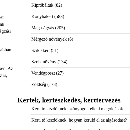
Kipróbáltuk
(82)
Konyhakert
(588)
et
nk.
Magaságyás
(205)
ágzási
Mérgező növények
(6)
 abban,
Sziklakert
(51)
Szobanövény
(134)
ben. Az
Vendégposzt
(27)
z is,
Zöldség
(178)
Kertek, kertészkedés, kerttervezés
Kerti tó kezdőknek: szúnyogok elleni megoldások
Kerti tó kezdőknek: hogyan kerüld el az algásodást?