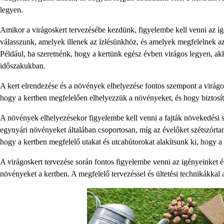
legyen.
Amikor a virágoskert tervezésébe kezdünk, figyelembe kell venni az igé
válasszunk, amelyek illenek az ízlésünkhöz, és amelyek megfelelnek 
Például, ha szeretnénk, hogy a kertünk egész évben virágos legyen, ak
időszakukban.
A kert elrendezése és a növények elhelyezése fontos szempont a virágos
hogy a kertben megfelelően elhelyezzük a növényeket, és hogy biztosíts
A növények elhelyezésekor figyelembe kell venni a fajták növekedési s
egynyári növényeket általában csoportosan, míg az évelőket szétszórtan 
hogy a kertben megfelelő utakat és utcabútorokat alakítsunk ki, hogy a
A virágoskert tervezése során fontos figyelembe venni az igényeinket és
növényeket a kertben. A megfelelő tervezéssel és ültetési technikákkal