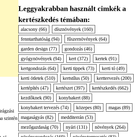
Leggyakrabban használt cimkék a
kertészkedés témában:
alacsony
(66)
dísznövények
(160)
fenntarthatóság
(94)
fűszernövények
(64)
garden design
(77)
gondozás
(46)
gyógynövények
(94)
kert
(372)
kertek
(91)
kertgondozás
(64)
kerti tippek
(73)
kerti tó
(49)
kerti ötletek
(510)
kertstílus
(50)
kerttervezés
(200)
kertépítés
(47)
kertészet
(397)
kertészkedés
(662)
kezdőknek
(90)
konyhakert
(88)
konyhakert tervezés
(74)
közepes
(80)
magas
(89)
irágzási
magaságyás
(82)
medditerrán
(53)
a szintén
mezőgazdaság
(70)
nyári
(131)
növények
(264)
növénygondozás
(169)
növénytermesztés
(83)