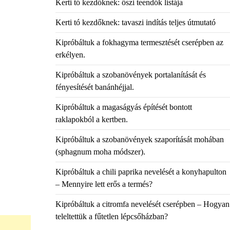
Kerti tó kezdőknek: őszi teendők listája
Kerti tó kezdőknek: tavaszi indítás teljes útmutató
Kipróbáltuk a fokhagyma termesztését cserépben az
erkélyen.
Kipróbáltuk a szobanövények portalanítását és
fényesítését banánhéjjal.
Kipróbáltuk a magaságyás építését bontott
raklapokból a kertben.
Kipróbáltuk a szobanövények szaporítását mohában
(sphagnum moha módszer).
Kipróbáltuk a chili paprika nevelését a konyhapulton
– Mennyire lett erős a termés?
Kipróbáltuk a citromfa nevelését cserépben – Hogyan
teleltettük a fűtetlen lépcsőházban?