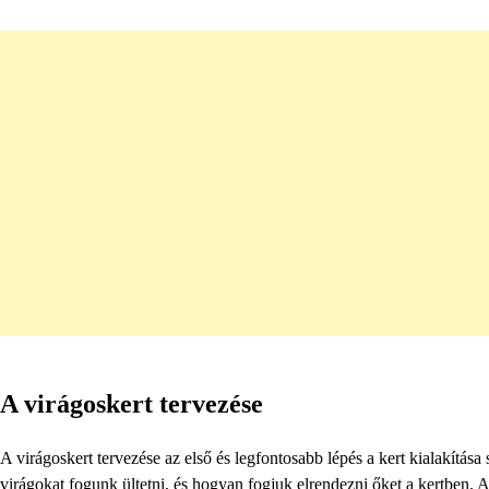
A virágoskert tervezése
A virágoskert tervezése az első és legfontosabb lépés a kert kialakítás
virágokat fogunk ültetni, és hogyan fogjuk elrendezni őket a kertben. 