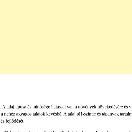
a. A talaj típusa és minősége hatással van a növények növekedésére és v
a nehéz agyagos talajok kevésbé. A talaj pH-szintje és tápanyag tartalm
s fejlődését.