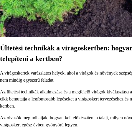
Ültetési technikák a virágoskertben: hogyan
telepíteni a kertben?
A virágoskertek varázslatos helyek, ahol a virágok és növények szépsé
nem mindig egyszerű feladat.
Az ültetési technikák alkalmazása és a megfelelő virágok kiválasztása 
cikk bemutatja a legfontosabb lépéseket a virágoskert tervezéséhez és m
kertben.
Az olvasók megtudhatják, hogyan kell előkészíteni a talajt, milyen növ
virágoskert egész évben gyönyörű legyen.