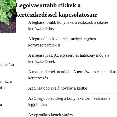
Legolvasottabb cikkek a
kertészkedéssel kapcsolatosan:
A leghasznosabb konyhakerti eszközök a sikeres
kertészkedéshez
A legtrendibb házikertek, melyek egyben
környezetbarátok is
A magaságyás: Az egyszerű és hatékony módja a
kertészkedésnek
antartása
A modern kertek trendjei – A természetes és praktikus
kerttervezés
en. Ez a
i a
Az 5 legjobb évelő növény a kertbe
Az 5 legjobb zöldség a konyhakertbe – válassza a
 a
legjobbakat!
Az egzotikus kertek varázsa