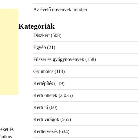
Az évelő növények trendjei
Kategóriák
Díszkert
(508)
Egyéb
(21)
Fűszer és gyógynövények
(158)
Gyümölcs
(113)
Kertépítés
(119)
Kerti ötletek
(2 035)
Kerti tó
(60)
Kerti virágok
(565)
yeket és
Kerttervezés
(634)
mónikus