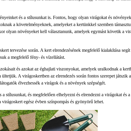
nyeinket és a stílusunkat is. Fontos, hogy olyan virágokat és növények
azoknak a követelményeknek, amelyeket a kertünkkel szemben támasztu
kor olyan növényeket kell választanunk, amelyek egymást követik a vir
kert tervezése során. A kert elrendezésének megfelelő kialakítása segít
uk a megfelelő fény- és vízellátást.
zokásait és azokat az éghajlati viszonyokat, amelyek uralkodnak a kert
ültetjük. A virágoskertben az elrendezés során fontos szerepet játszik a
 látogatók élvezhessék a virágok és a növények szépségét.
 a stílusunkat, és megfelelően elhelyezni és elrendezni a virágokat és a
 a virágoskert egész évben színpompás és gyönyörű lehet.