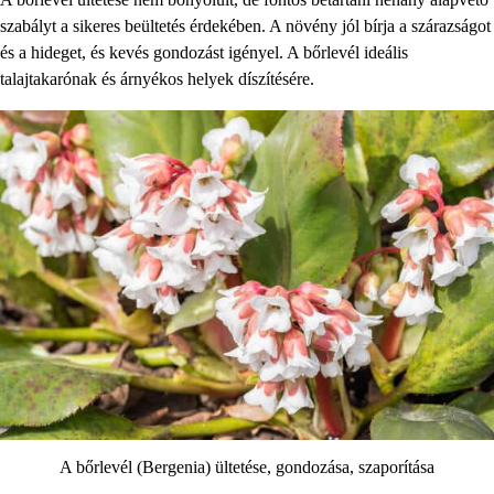
szabályt a sikeres beültetés érdekében. A növény jól bírja a szárazságot
és a hideget, és kevés gondozást igényel. A bőrlevél ideális
talajtakarónak és árnyékos helyek díszítésére.
A bőrlevél (Bergenia) ültetése, gondozása, szaporítása