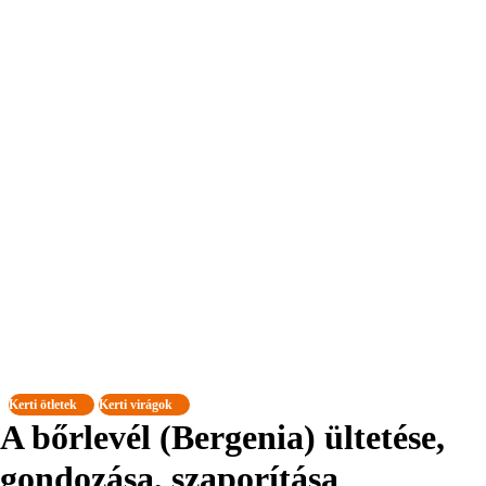
Kerti ötletek
Kerti virágok
A bőrlevél (Bergenia) ültetése,
gondozása, szaporítása