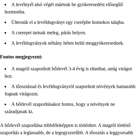
A levélnyél alsó végét mártsuk be gyökeresedést elősegítő
hormonba.
Ültessük el a levéldugványt egy cserépbe homokos talajba.
A cserepet tartsuk meleg, párás helyen.
A levéldugványok néhány héten belül meggyökeresednek.
Fontos megjegyezni:
A magról szaporított bőrlevél 3-4 évig is eltarthat, amíg virágot
hoz.
A tőosztással és levéldugványról szaporított növények hamarabb
fognak virágozni.
A bőrlevél szaporításakor fontos, hogy a növények ne
száradjanak ki.
A bőrlevél szaporítása többféleképpen is történhet. A magról történő
szaporítás a leglassabb, de a legegyszerűbb. A tőosztás a leggyorsabb