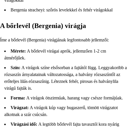
virágokkal
Bergenia stracheyi: szőrös levelekkel és fehér virágokkal
A bőrlevél (Bergenia) virágja
Íme a bőrlevél (Bergenia) virágjának legfontosabb jellemzői:
Mérete:
A bőrlevél virágai aprók, jellemzően 1-2 cm
átmérőjűek.
Szín:
A virágok színe elsősorban a fajtától függ. Leggyakoribb a
rózsaszín árnyalatainak változatossága, a halvány rózsaszíntől az
erőteljes lilás-rózsaszínig. Léteznek fehér, pirosas és halványlila
virágú fajták is.
Forma:
A virágok ötszirmúak, harang vagy csésze formájúak.
Virágzat:
A virágok kúp vagy bugaszerű, tömött virágzatot
alkotnak a szár csúcsán.
Virágzási idő:
A legtöbb bőrlevél fajta tavasztól kora nyárig