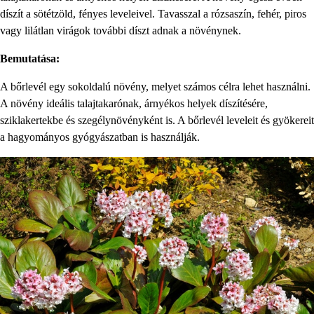
díszít a sötétzöld, fényes leveleivel. Tavasszal a rózsaszín, fehér, piros
vagy lilátlan virágok további díszt adnak a növénynek.
Bemutatása:
A bőrlevél egy sokoldalú növény, melyet számos célra lehet használni.
A növény ideális talajtakarónak, árnyékos helyek díszítésére,
sziklakertekbe és szegélynövényként is. A bőrlevél leveleit és gyökereit
a hagyományos gyógyászatban is használják.