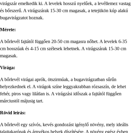
virágszár emelkedik ki. A levelek hosszú nyelűek, a levéllemez vastag
és bőrszerű. A virágszárak 15-30 cm magasak, a tetejükön kúp alakú
bugavirágzatot hoznak.
Mérete:
A bőrlevél fajtától függően 20-50 cm magasra nőhet. A levelek 6-35
cm hosszúak és 4-15 cm szélesek lehetnek. A virágszárak 15-30 cm
magasak.
Virága:
A bőrlevél virágai aprók, ötszirmúak, a bugavirágzatban sűrűn
helyezkednek el. A virágok színe leggyakrabban rózsaszín, de lehet
fehér, piros vagy lilátlan is. A virágzási időszak a fajtától függően
márciustól májusig tart.
Rövid leírás:
A bőrlevél egy szívós, kevés gondozást igénylő növény, mely ideális
talajtakarónak és árnyékos helyek díszítésére. A növény egész évben