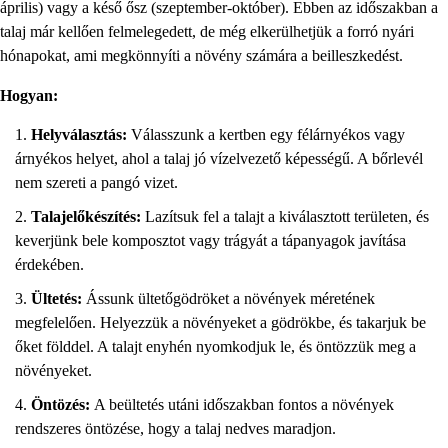
április) vagy a késő ősz (szeptember-október). Ebben az időszakban a
talaj már kellően felmelegedett, de még elkerülhetjük a forró nyári
hónapokat, ami megkönnyíti a növény számára a beilleszkedést.
Hogyan:
Helyválasztás:
Válasszunk a kertben egy félárnyékos vagy
árnyékos helyet, ahol a talaj jó vízelvezető képességű. A bőrlevél
nem szereti a pangó vizet.
Talajelőkészítés:
Lazítsuk fel a talajt a kiválasztott területen, és
keverjünk bele komposztot vagy trágyát a tápanyagok javítása
érdekében.
Ültetés:
Ássunk ültetőgödröket a növények méretének
megfelelően. Helyezzük a növényeket a gödrökbe, és takarjuk be
őket földdel. A talajt enyhén nyomkodjuk le, és öntözzük meg a
növényeket.
Öntözés:
A beültetés utáni időszakban fontos a növények
rendszeres öntözése, hogy a talaj nedves maradjon.