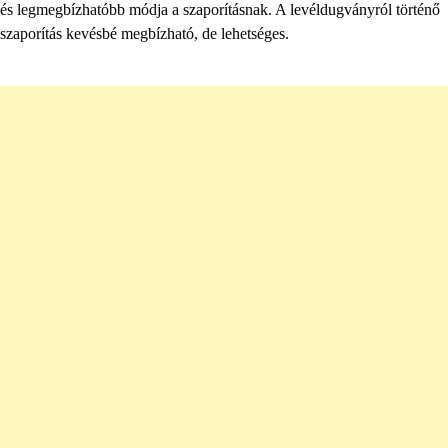
és legmegbízhatóbb módja a szaporításnak. A levéldugványról történő
szaporítás kevésbé megbízható, de lehetséges.