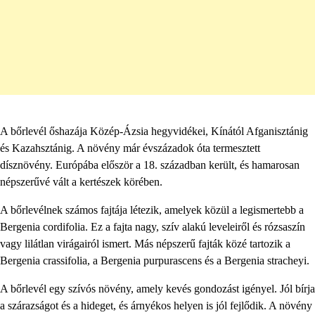
A bőrlevél őshazája Közép-Ázsia hegyvidékei, Kínától Afganisztánig
és Kazahsztánig. A növény már évszázadok óta termesztett
dísznövény. Európába először a 18. században került, és hamarosan
népszerűvé vált a kertészek körében.
A bőrlevélnek számos fajtája létezik, amelyek közül a legismertebb a
Bergenia cordifolia. Ez a fajta nagy, szív alakú leveleiről és rózsaszín
vagy lilátlan virágairól ismert. Más népszerű fajták közé tartozik a
Bergenia crassifolia, a Bergenia purpurascens és a Bergenia stracheyi.
A bőrlevél egy szívós növény, amely kevés gondozást igényel. Jól bírja
a szárazságot és a hideget, és árnyékos helyen is jól fejlődik. A növény