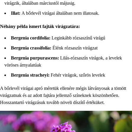
virágzik, általában márciustól májusig.
Illat:
A bőrlevél virágai általában nem illatosak.
Néhány példa ismert fajták virágzatára:
Bergenia cordifolia:
Leginkább rózsaszínű virágú
Bergenia crassifolia:
Élénk rózsaszín virágzat
Bergenia purpurascens:
Lilás-rózsaszín virágok, a levelek
vöröses árnyalatúak
Bergenia stracheyi:
Fehér virágok, szőrös levelek
A bőrlevél virágai apró méretük ellenére mégis látványosak a tömött
virágzatnak és az adott fajtára jellemző színeknek köszönhetően.
Hosszantartó virágzásuk tovább növeli díszítő értéküket.