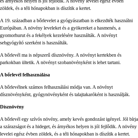
és árnyékos helyen is jól fejlődik. A növény levelei egész évben
zöldek, és a téli hónapokban is díszítik a kertet.
A 19. században a bőrlevelet a gyógyászatban is elkezdték használni
Európában. A növény leveleket és a gyökereket a hasmenés, a
gyomorhurut és a fekélyek kezelésére használták. A növényt
sebgyógyító szerként is használták.
A bőrlevél ma is népszerű dísznövény. A növényt kertekben és
parkokban ültetik. A növényt szobanövényként is lehet tartani.
A bőrlevél felhasználása
A bőrlevélnek számos felhasználási módja van. A növényt
dísznövényként, gyógynövényként és talajtakaróként is használják.
Dísznövény
A bőrlevél egy szívós növény, amely kevés gondozást igényel. Jól bírja
a szárazságot és a hideget, és árnyékos helyen is jól fejlődik. A növény
levelei egész évben zöldek, és a téli hónapokban is díszítik a kertet.