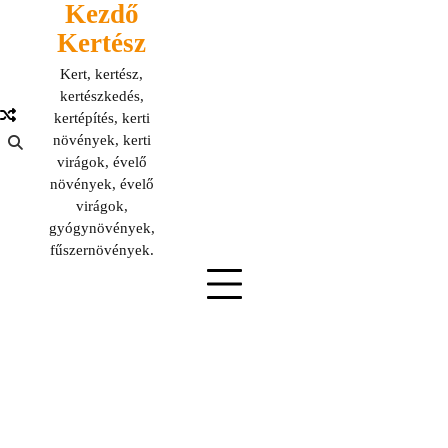
Kezdő
Skip
to
Kertész
content
Kert, kertész,
kertészkedés,
kertépítés, kerti
növények, kerti
virágok, évelő
növények, évelő
virágok,
gyógynövények,
fűszernövények.