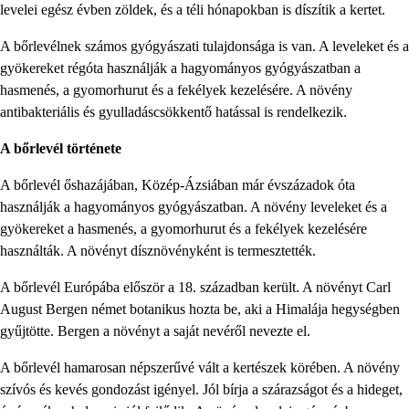
levelei egész évben zöldek, és a téli hónapokban is díszítik a kertet.
A bőrlevélnek számos gyógyászati ​​tulajdonsága is van. A leveleket és a
gyökereket régóta használják a hagyományos gyógyászatban a
hasmenés, a gyomorhurut és a fekélyek kezelésére. A növény
antibakteriális és gyulladáscsökkentő hatással is rendelkezik.
A bőrlevél története
A bőrlevél őshazájában, Közép-Ázsiában már évszázadok óta
használják a hagyományos gyógyászatban. A növény leveleket és a
gyökereket a hasmenés, a gyomorhurut és a fekélyek kezelésére
használták. A növényt dísznövényként is termesztették.
A bőrlevél Európába először a 18. században került. A növényt Carl
August Bergen német botanikus hozta be, aki a Himalája hegységben
gyűjtötte. Bergen a növényt a saját nevéről nevezte el.
A bőrlevél hamarosan népszerűvé vált a kertészek körében. A növény
szívós és kevés gondozást igényel. Jól bírja a szárazságot és a hideget,