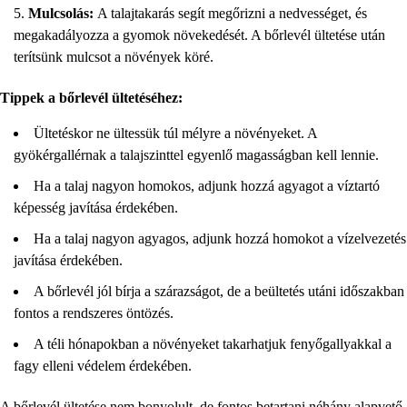
Mulcsolás:
A talajtakarás segít megőrizni a nedvességet, és
megakadályozza a gyomok növekedését. A bőrlevél ültetése után
terítsünk mulcsot a növények köré.
Tippek a bőrlevél ültetéséhez:
Ültetéskor ne ültessük túl mélyre a növényeket. A
gyökérgallérnak a talajszinttel egyenlő magasságban kell lennie.
Ha a talaj nagyon homokos, adjunk hozzá agyagot a víztartó
képesség javítása érdekében.
Ha a talaj nagyon agyagos, adjunk hozzá homokot a vízelvezetés
javítása érdekében.
A bőrlevél jól bírja a szárazságot, de a beültetés utáni időszakban
fontos a rendszeres öntözés.
A téli hónapokban a növényeket takarhatjuk fenyőgallyakkal a
fagy elleni védelem érdekében.
A bőrlevél ültetése nem bonyolult, de fontos betartani néhány alapvető