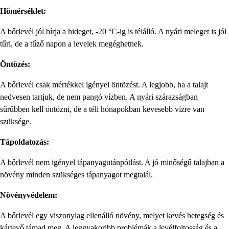
Hőmérséklet:
A bőrlevél jól bírja a hideget, -20 °C-ig is télálló. A nyári meleget is jól
tűri, de a tűző napon a levelek megéghetnek.
Öntözés:
A bőrlevél csak mértékkel igényel öntözést. A legjobb, ha a talajt
nedvesen tartjuk, de nem pangó vízben. A nyári szárazságban
sűrűbben kell öntözni, de a téli hónapokban kevesebb vízre van
szüksége.
Tápoldatozás:
A bőrlevél nem igényel tápanyagutánpótlást. A jó minőségű talajban a
növény minden szükséges tápanyagot megtalál.
Növényvédelem:
A bőrlevél egy viszonylag ellenálló növény, melyet kevés betegség és
kártevő támad meg. A leggyakoribb problémák a levélfoltosság és a