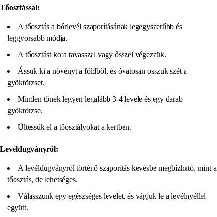
Tőosztással:
A tőosztás a bőrlevél szaporításának legegyszerűbb és
leggyorsabb módja.
A tőosztást kora tavasszal vagy ősszel végezzük.
Ássuk ki a növényt a földből, és óvatosan osszuk szét a
gyöktörzset.
Minden tőnek legyen legalább 3-4 levele és egy darab
gyöktörzse.
Ültessük el a tőosztályokat a kertben.
Levéldugványról:
A levéldugványról történő szaporítás kevésbé megbízható, mint a
tőosztás, de lehetséges.
Válasszunk egy egészséges levelet, és vágjuk le a levélnyéllel
együtt.