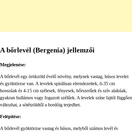
A bőrlevél (Bergenia) jellemzői
Megjelenése:
A bőrlevél egy örökzöld évelő növény, melynek vastag, húsos levelei
és gyöktörzse van. A levelek spirálisan elrendezettek, 6-35 cm
hosszúak és 4-15 cm szélesek, fényesek, bőrszerűek és szív alakúak,
gyakran hullámos vagy fogazott szélűek. A levelek színe fajtól függően
változhat, a sötétzöldtől a bordóig terjedhet.
Felépítése:
A bőrlevél gyöktörzse vastag és húsos, melyből számos levél és