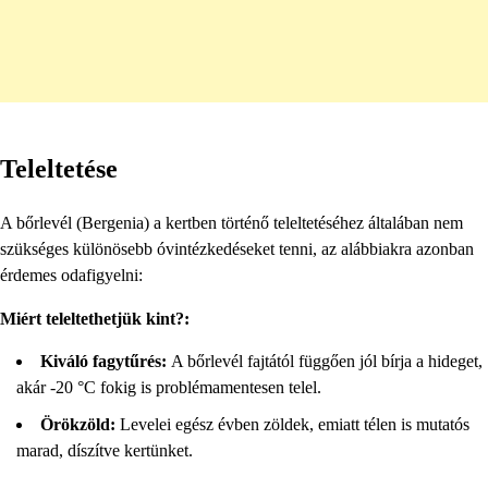
Teleltetése
A bőrlevél (Bergenia) a kertben történő teleltetéséhez általában nem
szükséges különösebb óvintézkedéseket tenni, az alábbiakra azonban
érdemes odafigyelni:
Miért teleltethetjük kint?:
Kiváló fagytűrés:
A bőrlevél fajtától függően jól bírja a hideget,
akár -20 °C fokig is problémamentesen telel.
Örökzöld:
Levelei egész évben zöldek, emiatt télen is mutatós
marad, díszítve kertünket.