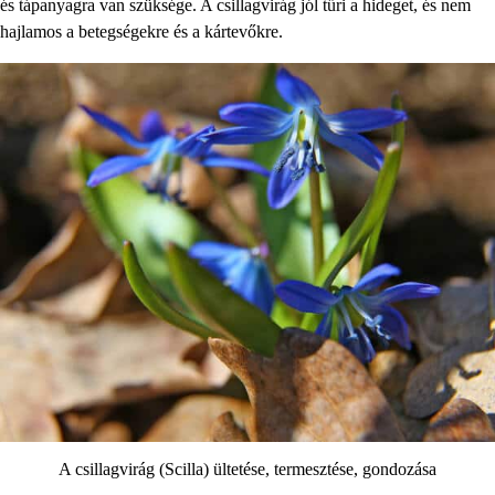
és tápanyagra van szüksége. A csillagvirág jól tűri a hideget, és nem
hajlamos a betegségekre és a kártevőkre.
A csillagvirág (Scilla) ültetése, termesztése, gondozása