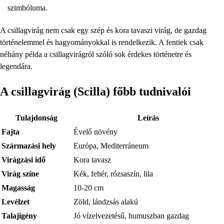
szimbóluma.
A csillagvirág nem csak egy szép és kora tavaszi virág, de gazdag
történelemmel és hagyományokkal is rendelkezik. A fentiek csak
néhány példa a csillagvirágról szóló sok érdekes történetre és
legendára.
A csillagvirág (Scilla) főbb tudnivalói
Tulajdonság
Leírás
Fajta
Évelő növény
Származási hely
Európa, Mediterráneum
Virágzási idő
Kora tavasz
Virág színe
Kék, fehér, rózsaszín, lila
Magasság
10-20 cm
Levélzet
Zöld, lándzsás alakú
Talajigény
Jó vízelvezetésű, humuszban gazdag