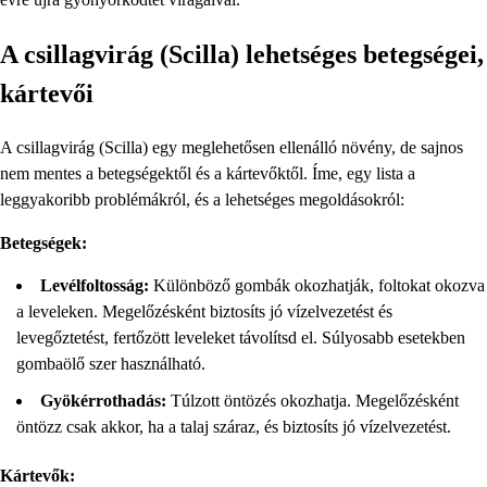
A csillagvirág (Scilla) lehetséges betegségei,
kártevői
A csillagvirág (Scilla) egy meglehetősen ellenálló növény, de sajnos
nem mentes a betegségektől és a kártevőktől. Íme, egy lista a
leggyakoribb problémákról, és a lehetséges megoldásokról:
Betegségek:
Levélfoltosság:
Különböző gombák okozhatják, foltokat okozva
a leveleken. Megelőzésként biztosíts jó vízelvezetést és
levegőztetést, fertőzött leveleket távolítsd el. Súlyosabb esetekben
gombaölő szer használható.
Gyökérrothadás:
Túlzott öntözés okozhatja. Megelőzésként
öntözz csak akkor, ha a talaj száraz, és biztosíts jó vízelvezetést.
Kártevők: