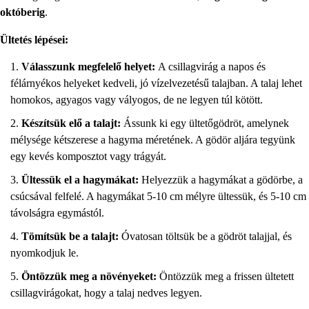
októberig
.
Ültetés lépései:
Válasszunk megfelelő helyet:
A csillagvirág a napos és
félárnyékos helyeket kedveli, jó vízelvezetésű talajban. A talaj lehet
homokos, agyagos vagy vályogos, de ne legyen túl kötött.
Készítsük elő a talajt:
Ássunk ki egy ültetőgödröt, amelynek
mélysége kétszerese a hagyma méretének. A gödör aljára tegyünk
egy kevés komposztot vagy trágyát.
Ültessük el a hagymákat:
Helyezzük a hagymákat a gödörbe, a
csúcsával felfelé. A hagymákat 5-10 cm mélyre ültessük, és 5-10 cm
távolságra egymástól.
Tömítsük be a talajt:
Óvatosan töltsük be a gödröt talajjal, és
nyomkodjuk le.
Öntözzük meg a növényeket:
Öntözzük meg a frissen ültetett
csillagvirágokat, hogy a talaj nedves legyen.