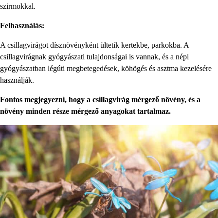
szirmokkal.
Felhasználás:
A csillagvirágot dísznövényként ültetik kertekbe, parkokba. A
csillagvirágnak gyógyászati ​​tulajdonságai is vannak, és a népi
gyógyászatban légúti megbetegedések, köhögés és asztma kezelésére
használják.
Fontos megjegyezni, hogy a csillagvirág mérgező növény, és a
növény minden része mérgező anyagokat tartalmaz.