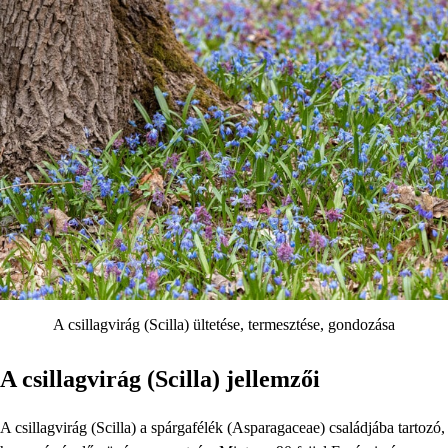
A csillagvirág (Scilla) ültetése, termesztése, gondozása
A csillagvirág (Scilla) jellemzői
A csillagvirág (Scilla) a spárgafélék (Asparagaceae) családjába tartozó,