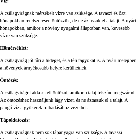
Víz:
A csillagvirágnak mérsékelt vízre van szüksége. A tavaszi és őszi
hónapokban rendszeresen öntözzük, de ne áztassuk el a talajt. A nyári
hónapokban, amikor a növény nyugalmi állapotban van, kevesebb
vízre van szüksége.
Hőmérséklet:
A csillagvirág jól tűri a hideget, és a téli fagyokat is. A nyári melegben
a növények árnyékosabb helyre kerülhetnek.
Öntözés:
A csillagvirágot akkor kell öntözni, amikor a talaj felszíne megszáradt.
Az öntözéshez használjunk lágy vizet, és ne áztassuk el a talajt. A
pangó víz a gyökerek rothadásához vezethet.
Tápoldatozás:
A csillagvirágnak nem sok tápanyagra van szüksége. A tavaszi