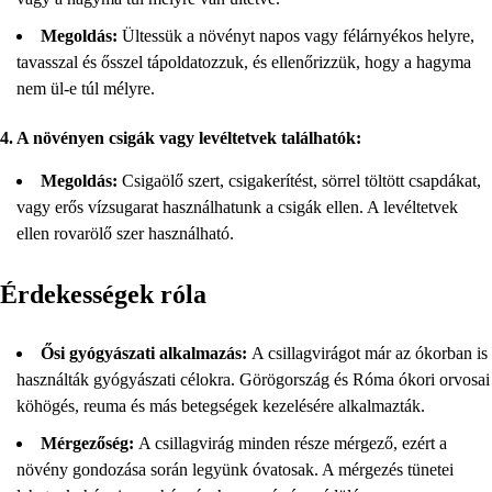
Megoldás:
Ültessük a növényt napos vagy félárnyékos helyre,
tavasszal és ősszel tápoldatozzuk, és ellenőrizzük, hogy a hagyma
nem ül-e túl mélyre.
4. A növényen csigák vagy levéltetvek találhatók:
Megoldás:
Csigaölő szert, csigakerítést, sörrel töltött csapdákat,
vagy erős vízsugarat használhatunk a csigák ellen. A levéltetvek
ellen rovarölő szer használható.
Érdekességek róla
Ősi gyógyászati ​​alkalmazás:
A csillagvirágot már az ókorban is
használták gyógyászati ​​célokra. Görögország és Róma ókori orvosai
köhögés, reuma és más betegségek kezelésére alkalmazták.
Mérgezőség:
A csillagvirág minden része mérgező, ezért a
növény gondozása során legyünk óvatosak. A mérgezés tünetei