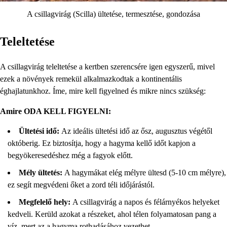
A csillagvirág (Scilla) ültetése, termesztése, gondozása
Teleltetése
A csillagvirág teleltetése a kertben szerencsére igen egyszerű, mivel
ezek a növények remekül alkalmazkodtak a kontinentális
éghajlatunkhoz. Íme, mire kell figyelned és mikre nincs szükség:
Amire ODA KELL FIGYELNI:
Ültetési idő:
Az ideális ültetési idő az ősz, augusztus végétől
októberig. Ez biztosítja, hogy a hagyma kellő időt kapjon a
begyökeresedéshez még a fagyok előtt.
Mély ültetés:
A hagymákat elég mélyre ültesd (5-10 cm mélyre),
ez segít megvédeni őket a zord téli időjárástól.
Megfelelő hely:
A csillagvirág a napos és félárnyékos helyeket
kedveli. Kerüld azokat a részeket, ahol télen folyamatosan pang a
víz, mert az a hagyma rothadásához vezethet.