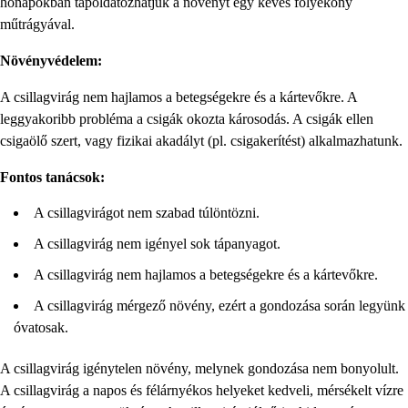
hónapokban tápoldatozhatjuk a növényt egy kevés folyékony
műtrágyával.
Növényvédelem:
A csillagvirág nem hajlamos a betegségekre és a kártevőkre. A
leggyakoribb probléma a csigák okozta károsodás. A csigák ellen
csigaölő szert, vagy fizikai akadályt (pl. csigakerítést) alkalmazhatunk.
Fontos tanácsok:
A csillagvirágot nem szabad túlöntözni.
A csillagvirág nem igényel sok tápanyagot.
A csillagvirág nem hajlamos a betegségekre és a kártevőkre.
A csillagvirág mérgező növény, ezért a gondozása során legyünk
óvatosak.
A csillagvirág igénytelen növény, melynek gondozása nem bonyolult.
A csillagvirág a napos és félárnyékos helyeket kedveli, mérsékelt vízre