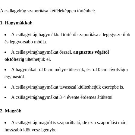
A csillagvirág szaporítása kétféleképpen történhet:
1. Hagymákkal:
A csillagvirág hagymákkal történő szaporítása a legegyszerűbb
és leggyorsabb módja.
A csillagvirághagymákat ősszel,
augusztus végétől
októberig
ültethetjük el.
A hagymákat 5-10 cm mélyre ültessük, és 5-10 cm távolságra
egymástól.
A csillagvirághagymákat tavasszal kiültethetjük cserépbe is.
A csillagvirághagymákat 3-4 évente érdemes átültetni.
2. Magról:
A csillagvirág magról is szaporítható, de ez a szaporítási mód
hosszabb időt vesz igénybe.