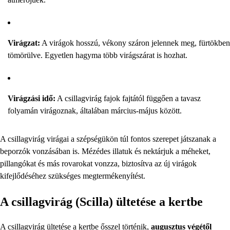
Virágzat:
A virágok hosszú, vékony száron jelennek meg, fürtökben
tömörülve. Egyetlen hagyma több virágszárat is hozhat.
Virágzási idő:
A csillagvirág fajok fajtától függően a tavasz
folyamán virágoznak, általában március-május között.
A csillagvirág virágai a szépségükön túl fontos szerepet játszanak a
beporzók vonzásában is. Mézédes illatuk és nektárjuk a méheket,
pillangókat és más rovarokat vonzza, biztosítva az új virágok
kifejlődéséhez szükséges megtermékenyítést.
A csillagvirág (Scilla) ültetése a kertbe
A csillagvirág ültetése a kertbe ősszel történik,
augusztus végétől