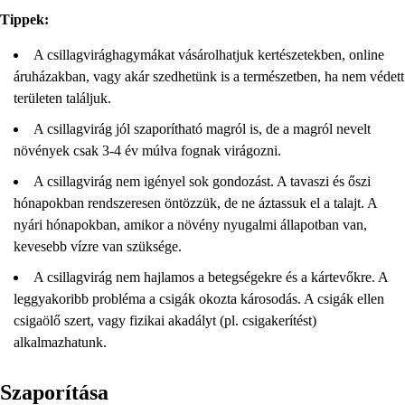
Tippek:
A csillagvirághagymákat vásárolhatjuk kertészetekben, online
áruházakban, vagy akár szedhetünk is a természetben, ha nem védett
területen találjuk.
A csillagvirág jól szaporítható magról is, de a magról nevelt
növények csak 3-4 év múlva fognak virágozni.
A csillagvirág nem igényel sok gondozást. A tavaszi és őszi
hónapokban rendszeresen öntözzük, de ne áztassuk el a talajt. A
nyári hónapokban, amikor a növény nyugalmi állapotban van,
kevesebb vízre van szüksége.
A csillagvirág nem hajlamos a betegségekre és a kártevőkre. A
leggyakoribb probléma a csigák okozta károsodás. A csigák ellen
csigaölő szert, vagy fizikai akadályt (pl. csigakerítést)
alkalmazhatunk.
Szaporítása