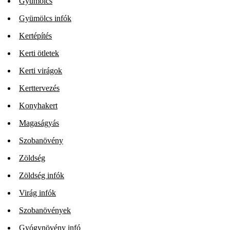
Gyümölcs
Gyümölcs infók
Kertépítés
Kerti ötletek
Kerti virágok
Kerttervezés
Konyhakert
Magaságyás
Szobanövény
Zöldség
Zöldség infók
Virág infók
Szobanövények
Gyógynövény infó