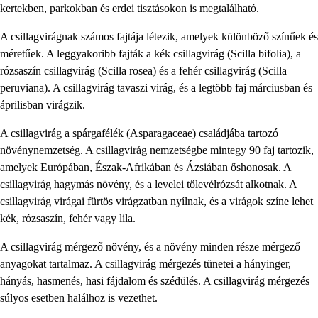
kertekben, parkokban és erdei tisztásokon is megtalálható.
A csillagvirágnak számos fajtája létezik, amelyek különböző színűek és
méretűek. A leggyakoribb fajták a kék csillagvirág (Scilla bifolia), a
rózsaszín csillagvirág (Scilla rosea) és a fehér csillagvirág (Scilla
peruviana). A csillagvirág tavaszi virág, és a legtöbb faj márciusban és
áprilisban virágzik.
A csillagvirág a spárgafélék (Asparagaceae) családjába tartozó
növénynemzetség. A csillagvirág nemzetségbe mintegy 90 faj tartozik,
amelyek Európában, Észak-Afrikában és Ázsiában őshonosak. A
csillagvirág hagymás növény, és a levelei tőlevélrózsát alkotnak. A
csillagvirág virágai fürtös virágzatban nyílnak, és a virágok színe lehet
kék, rózsaszín, fehér vagy lila.
A csillagvirág mérgező növény, és a növény minden része mérgező
anyagokat tartalmaz. A csillagvirág mérgezés tünetei a hányinger,
hányás, hasmenés, hasi fájdalom és szédülés. A csillagvirág mérgezés
súlyos esetben halálhoz is vezethet.