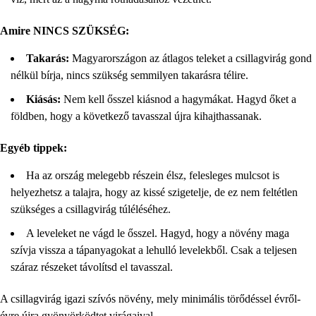
Amire NINCS SZÜKSÉG:
Takarás:
Magyarországon az átlagos teleket a csillagvirág gond
nélkül bírja, nincs szükség semmilyen takarásra télire.
Kiásás:
Nem kell ősszel kiásnod a hagymákat. Hagyd őket a
földben, hogy a következő tavasszal újra kihajthassanak.
Egyéb tippek:
Ha az ország melegebb részein élsz, felesleges mulcsot is
helyezhetsz a talajra, hogy az kissé szigetelje, de ez nem feltétlen
szükséges a csillagvirág túléléséhez.
A leveleket ne vágd le ősszel. Hagyd, hogy a növény maga
szívja vissza a tápanyagokat a lehulló levelekből. Csak a teljesen
száraz részeket távolítsd el tavasszal.
A csillagvirág igazi szívós növény, mely minimális törődéssel évről-
évre újra gyönyörködtet virágaival.