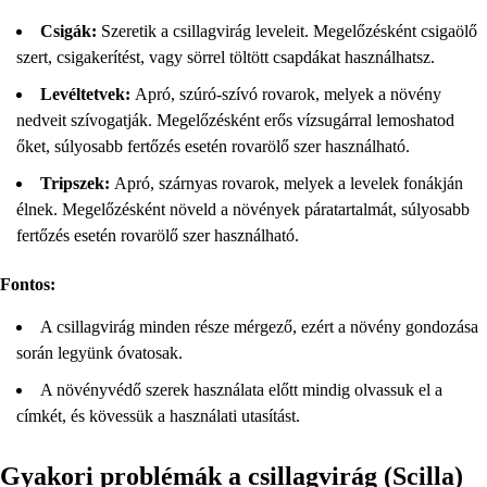
Csigák:
Szeretik a csillagvirág leveleit. Megelőzésként csigaölő
szert, csigakerítést, vagy sörrel töltött csapdákat használhatsz.
Levéltetvek:
Apró, szúró-szívó rovarok, melyek a növény
nedveit szívogatják. Megelőzésként erős vízsugárral lemoshatod
őket, súlyosabb fertőzés esetén rovarölő szer használható.
Tripszek:
Apró, szárnyas rovarok, melyek a levelek fonákján
élnek. Megelőzésként növeld a növények páratartalmát, súlyosabb
fertőzés esetén rovarölő szer használható.
Fontos:
A csillagvirág minden része mérgező, ezért a növény gondozása
során legyünk óvatosak.
A növényvédő szerek használata előtt mindig olvassuk el a
címkét, és kövessük a használati utasítást.
Gyakori problémák a csillagvirág (Scilla)