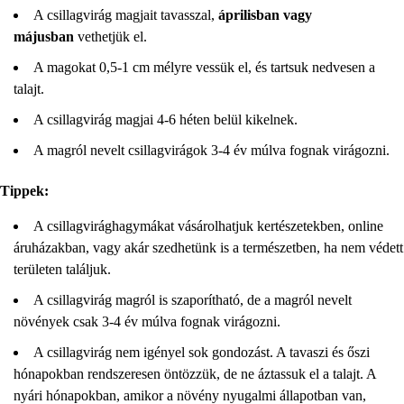
A csillagvirág magjait tavasszal,
áprilisban vagy
májusban
vethetjük el.
A magokat 0,5-1 cm mélyre vessük el, és tartsuk nedvesen a
talajt.
A csillagvirág magjai 4-6 héten belül kikelnek.
A magról nevelt csillagvirágok 3-4 év múlva fognak virágozni.
Tippek:
A csillagvirághagymákat vásárolhatjuk kertészetekben, online
áruházakban, vagy akár szedhetünk is a természetben, ha nem védett
területen találjuk.
A csillagvirág magról is szaporítható, de a magról nevelt
növények csak 3-4 év múlva fognak virágozni.
A csillagvirág nem igényel sok gondozást. A tavaszi és őszi
hónapokban rendszeresen öntözzük, de ne áztassuk el a talajt. A
nyári hónapokban, amikor a növény nyugalmi állapotban van,