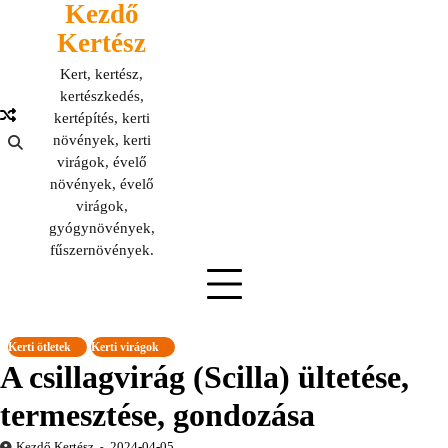
Kezdő
Skip
to
Kertész
content
Kert, kertész,
kertészkedés,
kertépítés, kerti
növények, kerti
virágok, évelő
növények, évelő
virágok,
gyógynövények,
fűszernövények.
Kerti ötletek
Kerti virágok
A csillagvirág (Scilla) ültetése,
termesztése, gondozása
Kezdő Kertész
2024-04-05