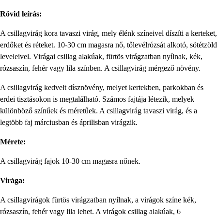
Rövid leírás:
A csillagvirág kora tavaszi virág, mely élénk színeivel díszíti a kerteket,
erdőket és réteket. 10-30 cm magasra nő, tőlevélrózsát alkotó, sötétzöld
leveleivel. Virágai csillag alakúak, fürtös virágzatban nyílnak, kék,
rózsaszín, fehér vagy lila színben. A csillagvirág mérgező növény.
A csillagvirág kedvelt dísznövény, melyet kertekben, parkokban és
erdei tisztásokon is megtalálható. Számos fajtája létezik, melyek
különböző színűek és méretűek. A csillagvirág tavaszi virág, és a
legtöbb faj márciusban és áprilisban virágzik.
Mérete:
A csillagvirág fajok 10-30 cm magasra nőnek.
Virága:
A csillagvirágok fürtös virágzatban nyílnak, a virágok színe kék,
rózsaszín, fehér vagy lila lehet. A virágok csillag alakúak, 6