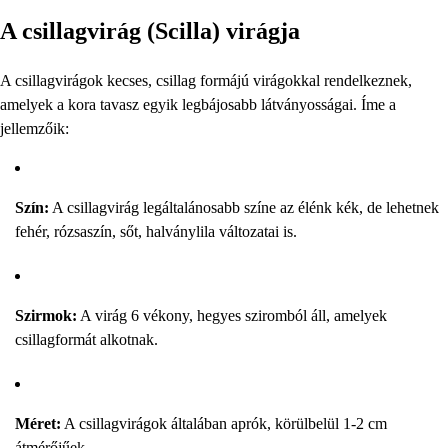
A csillagvirág (Scilla) virágja
A csillagvirágok kecses, csillag formájú virágokkal rendelkeznek,
amelyek a kora tavasz egyik legbájosabb látványosságai. Íme a
jellemzőik:
Szín:
A csillagvirág legáltalánosabb színe az élénk kék, de lehetnek
fehér, rózsaszín, sőt, halványlila változatai is.
Szirmok:
A virág 6 vékony, hegyes sziromból áll, amelyek
csillagformát alkotnak.
Méret:
A csillagvirágok általában aprók, körülbelül 1-2 cm
átmérőjűek.