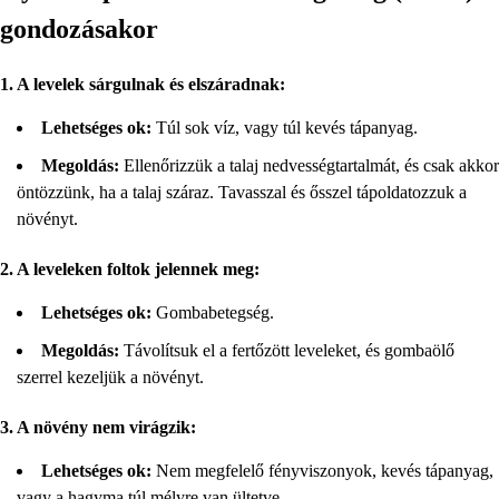
gondozásakor
1. A levelek sárgulnak és elszáradnak:
Lehetséges ok:
Túl sok víz, vagy túl kevés tápanyag.
Megoldás:
Ellenőrizzük a talaj nedvességtartalmát, és csak akkor
öntözzünk, ha a talaj száraz. Tavasszal és ősszel tápoldatozzuk a
növényt.
2. A leveleken foltok jelennek meg:
Lehetséges ok:
Gombabetegség.
Megoldás:
Távolítsuk el a fertőzött leveleket, és gombaölő
szerrel kezeljük a növényt.
3. A növény nem virágzik:
Lehetséges ok:
Nem megfelelő fényviszonyok, kevés tápanyag,
vagy a hagyma túl mélyre van ültetve.