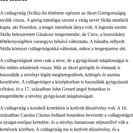
A csillagvirág (Scilla)
ősi története egészen az ókori Görögországig
nyúlik vissza. A görög mitológia szerint a virág nevét Skilla nimfáról
kapta, aki Poseidon, a tenger istenének lánya volt.
A legenda szerint
Skilla beleszeretett Glaukosz tengeristenbe, de Circe, a boszorkány
féltékenységében varangyos békává változtatta. A bánatba süllyedt
Skilla könnyei csillagvirágokká változtak, mikor a tengerparton sírt.
A csillagvirágnak nem csak a neve, de a gyógyászati ​​tulajdonságai is
ősi múltra tekintenek vissza. Már az ókori görögök és rómaiak is
használták a növényt légúti megbetegedések, köhögés és asztma
kezelésére. A csillagvirágot a középkorban is használták gyógyászati ​​
célokra, és a 17. században John Gerard angol botanikus is
megemlítette a növény gyógyászati ​​tulajdonságait.
A csillagvirág a korabeli kertekben is kedvelt dísznövény volt. A 16.
században Carolus Clusius holland botanikus bevezette a csillagvirágot
a nyugat-európai kertekbe, és a növény hamarosan népszerűvé vált a
kertészek körében. A csillagvirág ma is kedvelt dísznövény, és a