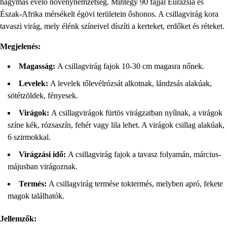
hagymás évelő növénynemzetség. Mintegy 90 fajjal Eurázsia és
Észak-Afrika mérsékelt égövi területein őshonos. A csillagvirág kora
tavaszi virág, mely élénk színeivel díszíti a kerteket, erdőket és réteket.
Megjelenés:
Magasság:
A csillagvirág fajok 10-30 cm magasra nőnek.
Levelek:
A levelek tőlevélrózsát alkotnak, lándzsás alakúak,
sötétzöldek, fényesek.
Virágok:
A csillagvirágok fürtös virágzatban nyílnak, a virágok
színe kék, rózsaszín, fehér vagy lila lehet. A virágok csillag alakúak,
6 szirmokkal.
Virágzási idő:
A csillagvirág fajok a tavasz folyamán, március-
májusban virágoznak.
Termés:
A csillagvirág termése toktermés, melyben apró, fekete
magok találhatók.
Jellemzők: