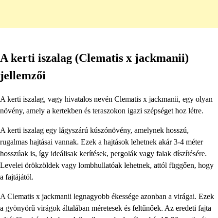
A kerti iszalag (Clematis x jackmanii)
jellemzői
A kerti iszalag, vagy hivatalos nevén Clematis x jackmanii, egy olyan
növény, amely a kertekben és teraszokon igazi szépséget hoz létre.
A kerti iszalag egy lágyszárú kúszónövény, amelynek hosszú,
rugalmas hajtásai vannak. Ezek a hajtások lehetnek akár 3-4 méter
hosszúak is, így ideálisak kerítések, pergolák vagy falak díszítésére.
Levelei örökzöldek vagy lombhullatóak lehetnek, attól függően, hogy
a fajtájától.
A Clematis x jackmanii legnagyobb ékessége azonban a virágai. Ezek
a gyönyörű virágok általában méretesek és feltűnőek. Az eredeti fajta