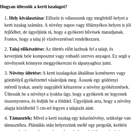
Hogyan ültessük a kerti iszalagot?
Hely kiválasztása:
Először is válasszunk egy megfelelő helyet a
kerti iszalag számára. A növény napos vagy félárnyékos helyen is jól
fejlődhet, de ügyeljünk rá, hogy a gyökerei hűvösek maradjanak.
Fontos, hogy a talaj jó vízelvezetéssel rendelkezzen.
Talaj előkészítése:
Az ültetés előtt lazítsuk fel a talajt, és
keverjünk bele komposztot vagy rothadó szerves anyagot. Ez segít a
növénynek könnyen meggyökerezni és tápanyaghoz jutni.
Növény ültetése:
A kerti iszalagokat általában konténeres vagy
gömbölyű gyökérzettel vásároljuk meg. Ássunk egy gödörnyi
méretű lyukat, amely nagyjából kétszerese a növény gyökérzetének.
Ültessük be a növényt a lyukba úgy, hogy a gyökerek ne legyenek
összenyomva, és fedjük be a földdel. Ügyeljünk arra, hogy a növény
alapja körülbelül 5 cm-rel legyen a talajszín alatt.
Támaszték:
Mivel a kerti iszalag egy kúszónövény, szüksége van
támasztékra. Plántálás után helyezzünk mellé egy pergolát, kerítést