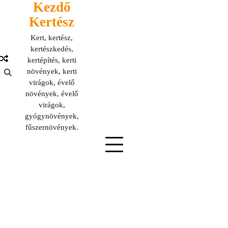
Kezdő
Skip
to
Kertész
content
Kert, kertész,
kertészkedés,
kertépítés, kerti
növények, kerti
virágok, évelő
növények, évelő
virágok,
gyógynövények,
fűszernövények.