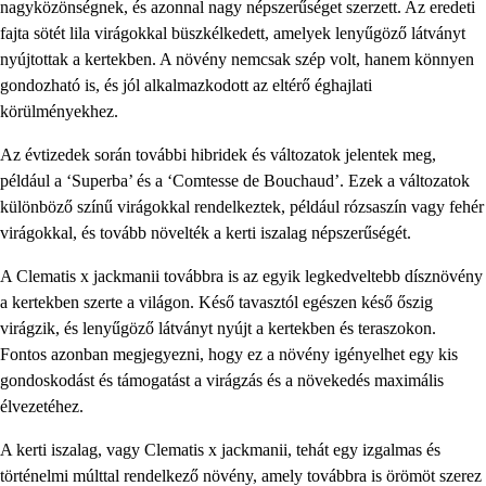
nagyközönségnek, és azonnal nagy népszerűséget szerzett. Az eredeti
fajta sötét lila virágokkal büszkélkedett, amelyek lenyűgöző látványt
nyújtottak a kertekben. A növény nemcsak szép volt, hanem könnyen
gondozható is, és jól alkalmazkodott az eltérő éghajlati
körülményekhez.
Az évtizedek során további hibridek és változatok jelentek meg,
például a ‘Superba’ és a ‘Comtesse de Bouchaud’. Ezek a változatok
különböző színű virágokkal rendelkeztek, például rózsaszín vagy fehér
virágokkal, és tovább növelték a kerti iszalag népszerűségét.
A Clematis x jackmanii továbbra is az egyik legkedveltebb dísznövény
a kertekben szerte a világon. Késő tavasztól egészen késő őszig
virágzik, és lenyűgöző látványt nyújt a kertekben és teraszokon.
Fontos azonban megjegyezni, hogy ez a növény igényelhet egy kis
gondoskodást és támogatást a virágzás és a növekedés maximális
élvezetéhez.
A kerti iszalag, vagy Clematis x jackmanii, tehát egy izgalmas és
történelmi múlttal rendelkező növény, amely továbbra is örömöt szerez