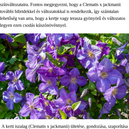
színváltozataira. Fontos megjegyezni, hogy a Clematis x jackmanii
további hibridekkel és változatokkal is rendelkezik, így számtalan
lehetőség van arra, hogy a kertje vagy terasza gyönyörű és változatos
legyen ezen csodás kúszónövénnyel.
A kerti iszalag (Clematis x jackmanii) ültetése, gondozása, szaporítása