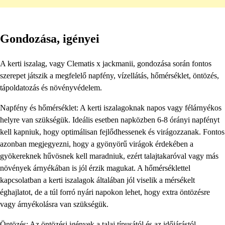
Gondozása, igényei
A kerti iszalag, vagy Clematis x jackmanii, gondozása során fontos
szerepet játszik a megfelelő napfény, vízellátás, hőmérséklet, öntözés,
tápoldatozás és növényvédelem.
Napfény és hőmérséklet: A kerti iszalagoknak napos vagy félárnyékos
helyre van szükségük. Ideális esetben napközben 6-8 órányi napfényt
kell kapniuk, hogy optimálisan fejlődhessenek és virágozzanak. Fontos
azonban megjegyezni, hogy a gyönyörű virágok érdekében a
gyökereknek hűvösnek kell maradniuk, ezért talajtakaróval vagy más
növények árnyékában is jól érzik magukat. A hőmérséklettel
kapcsolatban a kerti iszalagok általában jól viselik a mérsékelt
éghajlatot, de a túl forró nyári napokon lehet, hogy extra öntözésre
vagy árnyékolásra van szükségük.
Öntözés: Az öntözési igények a talaj típusától és az időjárástól