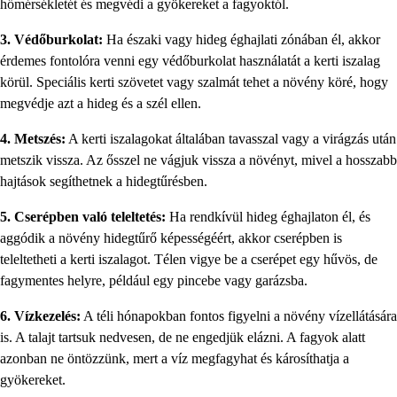
hőmérsékletét és megvédi a gyökereket a fagyoktól.
3. Védőburkolat:
Ha északi vagy hideg éghajlati zónában él, akkor
érdemes fontolóra venni egy védőburkolat használatát a kerti iszalag
körül. Speciális kerti szövetet vagy szalmát tehet a növény köré, hogy
megvédje azt a hideg és a szél ellen.
4. Metszés:
A kerti iszalagokat általában tavasszal vagy a virágzás után
metszik vissza. Az ősszel ne vágjuk vissza a növényt, mivel a hosszabb
hajtások segíthetnek a hidegtűrésben.
5. Cserépben való teleltetés:
Ha rendkívül hideg éghajlaton él, és
aggódik a növény hidegtűrő képességéért, akkor cserépben is
teleltetheti a kerti iszalagot. Télen vigye be a cserépet egy hűvös, de
fagymentes helyre, például egy pincebe vagy garázsba.
6. Vízkezelés:
A téli hónapokban fontos figyelni a növény vízellátására
is. A talajt tartsuk nedvesen, de ne engedjük elázni. A fagyok alatt
azonban ne öntözzünk, mert a víz megfagyhat és károsíthatja a
gyökereket.