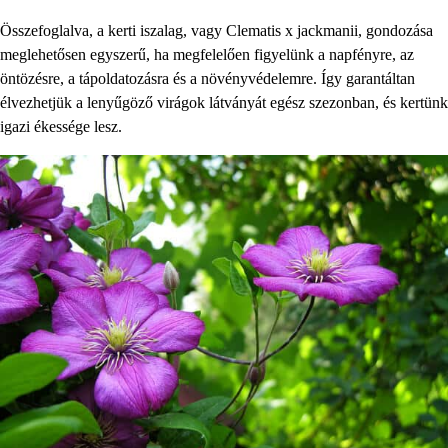
Összefoglalva, a kerti iszalag, vagy Clematis x jackmanii, gondozása
meglehetősen egyszerű, ha megfelelően figyelünk a napfényre, az
öntözésre, a tápoldatozásra és a növényvédelemre. Így garantáltan
élvezhetjük a lenyűgöző virágok látványát egész szezonban, és kertünk
igazi ékessége lesz.