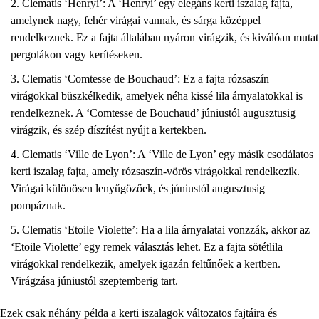
Clematis ‘Henryi’: A ‘Henryi’ egy elegáns kerti iszalag fajta,
amelynek nagy, fehér virágai vannak, és sárga középpel
rendelkeznek. Ez a fajta általában nyáron virágzik, és kiválóan mutat
pergolákon vagy kerítéseken.
Clematis ‘Comtesse de Bouchaud’: Ez a fajta rózsaszín
virágokkal büszkélkedik, amelyek néha kissé lila árnyalatokkal is
rendelkeznek. A ‘Comtesse de Bouchaud’ júniustól augusztusig
virágzik, és szép díszítést nyújt a kertekben.
Clematis ‘Ville de Lyon’: A ‘Ville de Lyon’ egy másik csodálatos
kerti iszalag fajta, amely rózsaszín-vörös virágokkal rendelkezik.
Virágai különösen lenyűgözőek, és júniustól augusztusig
pompáznak.
Clematis ‘Etoile Violette’: Ha a lila árnyalatai vonzzák, akkor az
‘Etoile Violette’ egy remek választás lehet. Ez a fajta sötétlila
virágokkal rendelkezik, amelyek igazán feltűnőek a kertben.
Virágzása júniustól szeptemberig tart.
Ezek csak néhány példa a kerti iszalagok változatos fajtáira és