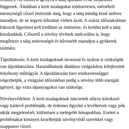
függenek. Általában a kerti iszalagokat rendszeresen, mérsékelt
mennyiségű vízzel öntözzük meg, hogy a talaj mindig kissé nedves
maradjon, de ne legyen túlzottan vízben ázott. A száraz időszakokban
fokozott figyelmet kell fordítani az öntözésre, és kerülni kell a talaj
kiszáradását. Célszerű a növény tövének mulcsolása is, hogy
megőrizze a talaj nedvességét és hűvösebb maradjon a gyökerek
számára.
Tápoldatozás: A kerti iszalagoknak tavasszal és nyáron is szükségük
van tápoldatozásra. Használhatunk általános virágzáshoz kifejlesztett
folyékony műtrágyát. A tápoldatozást havi rendszerességgel
végezhetjük, a virágzási időszakban pedig a növény több energiát
igényel, így extra tápanyagokra van szüksége.
Növényvédelem: A kerti iszalagoknak nincsenek súlyos kórokozó
vagy kártevő problémáik, de érdemes figyelni a levéltetvek vagy pók
atkák megjelenését, különösen a melegebb hónapokban. Ezeket a
problémákat könnyen kezelhetjük növényvédő szerekkel vagy
szappanos vízzel.