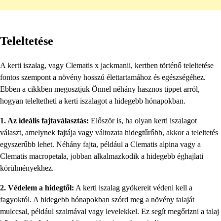
Teleltetése
A kerti iszalag, vagy Clematis x jackmanii, kertben történő teleltetése
fontos szempont a növény hosszú élettartamához és egészségéhez.
Ebben a cikkben megosztjuk Önnel néhány hasznos tippet arról,
hogyan teleltetheti a kerti iszalagot a hidegebb hónapokban.
1. Az ideális fajtaválasztás:
Először is, ha olyan kerti iszalagot
választ, amelynek fajtája vagy változata hidegtűrőbb, akkor a teleltetés
egyszerűbb lehet. Néhány fajta, például a Clematis alpina vagy a
Clematis macropetala, jobban alkalmazkodik a hidegebb éghajlati
körülményekhez.
2. Védelem a hidegtől:
A kerti iszalag gyökereit védeni kell a
fagyoktól. A hidegebb hónapokban szórd meg a növény talaját
mulccsal, például szalmával vagy levelekkel. Ez segít megőrizni a talaj