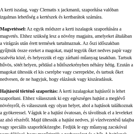
A kerti iszalag, vagy Clematis x jackmanii, szaporítása valóban
izgalmas lehetőség a kertészek és kertbarátok számára.
Magvetéssel:
Az egyik módszer a kerti iszalagok szaporítására a
magvetés. Ehhez szükség lesz a növény magjaira, amelyeket általában
a virágzás után érett termések tartalmaznak. Az őszi időszakban
gyűjtsük össze ezeket a magokat, majd tegyük őket nedves papír vagy
szalvéta közé, és helyezzük el egy zárható műanyag tasakban. Tartsuk
hűvös, sötét helyen, például a hűtőszekrényben néhány hétig. Ezután a
magokat ültessük el kis cserépbe vagy cserepekbe, és tartsuk őket
nedvesen, de ne hagyjuk, hogy elázásuk vagy kiszáradásuk.
Hajtásról történő szaporítás:
A kerti iszalagokat hajtásról is lehet
szaporítani. Ehhez válasszunk ki egy egészséges hajtást a meglévő
növényről, és válasszunk egy olyan helyet, ahol a hajtások találkoznak
a gyökeressel. Vágjuk le a hajtást óvatosan, és távolítsuk el a leveleket
az alsó részéről. Majd ültessük a hajtást nedves, jó vízelvezetésű talajba
vagy speciális szaporítóközegbe. Fedjük le egy műanyag zacskóval