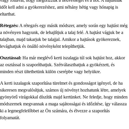
vagy fóliával, hogy megőrizzük a nedvességet és a hőt. A hajtásnak
időt kell adni a gyökerezéshez, ami néhány hétig vagy hónapig is
eltarthat.
Rétegzés:
A rétegzés egy másik módszer, amely során egy hajtást még
a növényen hagyunk, de lehajlítjuk a talaj felé. A hajtást vágjuk be a
talajban, majd takarjuk be talajjal. Amikor a hajtások gyökereznek,
levághatjuk és önálló növényként telepíthetjük.
Oszztással:
Ha már meglévő kerti iszalagja túl sok hajtást hoz, akkor
az osztással is szaporíthatjuk. Szétválaszthatjuk a gyökérzett, és
minden részt ültethetünk külön cserépbe vagy helyükre.
A kerti iszalagok szaporítása türelmet és gondosságot igényel, de ha
sikeresen megvalósítjuk, számos új növényt hozhatunk létre, amelyek
gyönyörű virágokkal díszítik majd kertünket. Ne feledje, hogy minden
módszernek megvannak a maga sajátosságai és időzítése, így válassza
ki a legmegfelelőbbet az Ön számára, és élvezze a szaporítás
folyamatát.