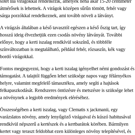
sötét lila virágokkal rendelkezik, amelyek néha akár 15-20 centiméter
átmérősek is lehetnek. A virágok középen sűrűn tömött, fehér vagy
sárga porzókkal rendelkeznek, ami tovább növeli a látványt.
A virágzás általában a késő tavasztól egészen a késő őszig tart, így
hosszú ideig élvezhetjük ezen csodás növény látványát. További
előnye, hogy a kerti iszalag rendkívül sokszínű, és többféle
színváltozatban is megtalálható, például fehér, rózsaszín, kék vagy
bordó virágokkal.
Fontos megjegyezni, hogy a kerti iszalag igényelhet némi gondozást és
támogatást. A talajtól függően lehet szüksége napos vagy félárnyékos
helyre, valamint megfelelő támasztékra, amely segíti a hajtások
felkapaszkodását. Rendszeres öntözésre és metszésre is szüksége lehet
a növénynek a legjobb eredmények eléréséhez.
Összességében a kerti iszalag, vagy Clematis x jackmanii, egy
varázslatos növény, amely lenyűgöző virágaival és kúszó habitusával
rendkívül népszerű a kertészek és a kertbarátok körében. Bármilyen
kertet vagy teraszt feldobhat ezen különleges növény telepítésével, és