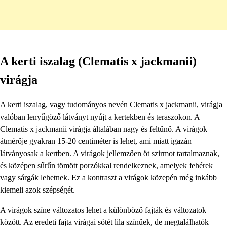
A kerti iszalag (Clematis x jackmanii)
virágja
A kerti iszalag, vagy tudományos nevén Clematis x jackmanii, virágja
valóban lenyűgöző látványt nyújt a kertekben és teraszokon. A
Clematis x jackmanii virágja általában nagy és feltűnő. A virágok
átmérője gyakran 15-20 centiméter is lehet, ami miatt igazán
látványosak a kertben. A virágok jellemzően öt szirmot tartalmaznak,
és középen sűrűn tömött porzókkal rendelkeznek, amelyek fehérek
vagy sárgák lehetnek. Ez a kontraszt a virágok közepén még inkább
kiemeli azok szépségét.
A virágok színe változatos lehet a különböző fajták és változatok
között. Az eredeti fajta virágai sötét lila színűek, de megtalálhatók