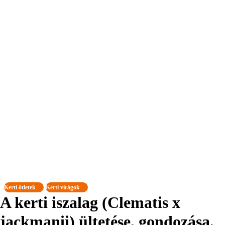
Kerti ötletek
Kerti virágok
A kerti iszalag (Clematis x
jackmanii) ültetése, gondozása,