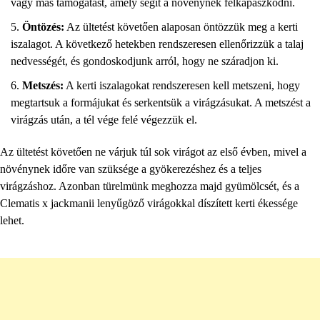
vagy más támogatást, amely segít a növénynek felkapaszkodni.
Öntözés:
Az ültetést követően alaposan öntözzük meg a kerti
iszalagot. A következő hetekben rendszeresen ellenőrizzük a talaj
nedvességét, és gondoskodjunk arról, hogy ne száradjon ki.
Metszés:
A kerti iszalagokat rendszeresen kell metszeni, hogy
megtartsuk a formájukat és serkentsük a virágzásukat. A metszést a
virágzás után, a tél vége felé végezzük el.
Az ültetést követően ne várjuk túl sok virágot az első évben, mivel a
növénynek időre van szüksége a gyökerezéshez és a teljes
virágzáshoz. Azonban türelmünk meghozza majd gyümölcsét, és a
Clematis x jackmanii lenyűgöző virágokkal díszített kerti ékessége
lehet.