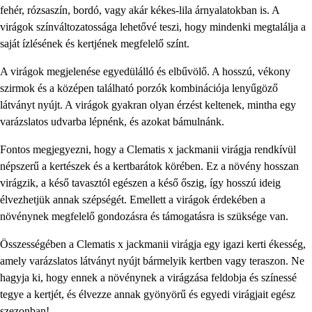
fehér, rózsaszín, bordó, vagy akár kékes-lila árnyalatokban is. A
virágok színváltozatossága lehetővé teszi, hogy mindenki megtalálja a
saját ízlésének és kertjének megfelelő színt.
A virágok megjelenése egyedülálló és elbűvölő. A hosszú, vékony
szirmok és a középen található porzók kombinációja lenyűgöző
látványt nyújt. A virágok gyakran olyan érzést keltenek, mintha egy
varázslatos udvarba lépnénk, és azokat bámulnánk.
Fontos megjegyezni, hogy a Clematis x jackmanii virágja rendkívül
népszerű a kertészek és a kertbarátok körében. Ez a növény hosszan
virágzik, a késő tavasztól egészen a késő őszig, így hosszú ideig
élvezhetjük annak szépségét. Emellett a virágok érdekében a
növénynek megfelelő gondozásra és támogatásra is szüksége van.
Összességében a Clematis x jackmanii virágja egy igazi kerti ékesség,
amely varázslatos látványt nyújt bármelyik kertben vagy teraszon. Ne
hagyja ki, hogy ennek a növénynek a virágzása feldobja és színessé
tegye a kertjét, és élvezze annak gyönyörű és egyedi virágjait egész
szezonban!