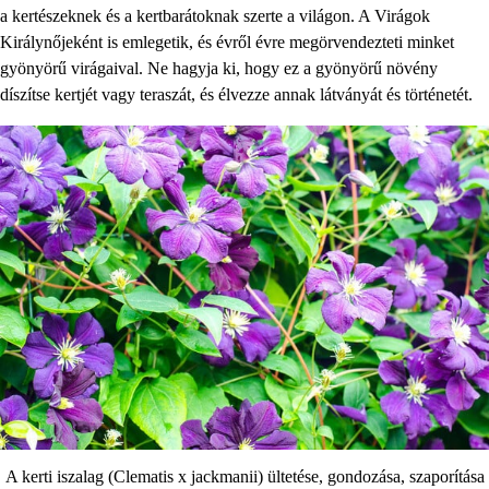
a kertészeknek és a kertbarátoknak szerte a világon. A Virágok
Királynőjeként is emlegetik, és évről évre megörvendezteti minket
gyönyörű virágaival. Ne hagyja ki, hogy ez a gyönyörű növény
díszítse kertjét vagy teraszát, és élvezze annak látványát és történetét.
A kerti iszalag (Clematis x jackmanii) ültetése, gondozása, szaporítása