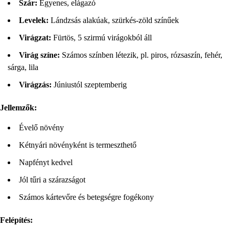
Szár:
Egyenes, elágazó
Levelek:
Lándzsás alakúak, szürkés-zöld színűek
Virágzat:
Fürtös, 5 szirmú virágokból áll
Virág színe:
Számos színben létezik, pl. piros, rózsaszín, fehér,
sárga, lila
Virágzás:
Júniustól szeptemberig
Jellemzők:
Évelő növény
Kétnyári növényként is termeszthető
Napfényt kedvel
Jól tűri a szárazságot
Számos kártevőre és betegségre fogékony
Felépítés: