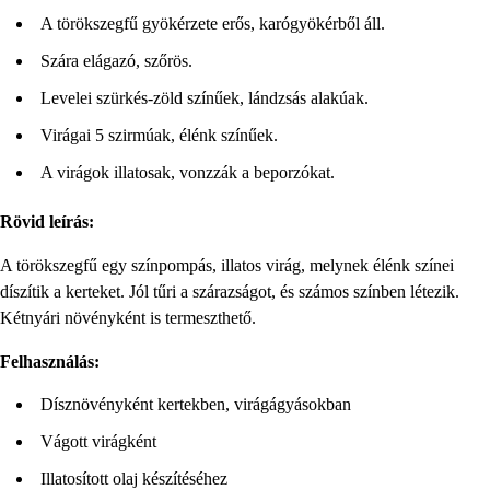
A törökszegfű gyökérzete erős, karógyökérből áll.
Szára elágazó, szőrös.
Levelei szürkés-zöld színűek, lándzsás alakúak.
Virágai 5 szirmúak, élénk színűek.
A virágok illatosak, vonzzák a beporzókat.
Rövid leírás:
A törökszegfű egy színpompás, illatos virág, melynek élénk színei
díszítik a kerteket. Jól tűri a szárazságot, és számos színben létezik.
Kétnyári növényként is termeszthető.
Felhasználás:
Dísznövényként kertekben, virágágyásokban
Vágott virágként
Illatosított olaj készítéséhez