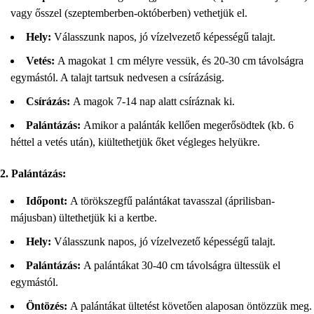
vagy ősszel (szeptemberben-októberben) vethetjük el.
Hely:
Válasszunk napos, jó vízelvezető képességű talajt.
Vetés:
A magokat 1 cm mélyre vessük, és 20-30 cm távolságra
egymástól. A talajt tartsuk nedvesen a csírázásig.
Csírázás:
A magok 7-14 nap alatt csíráznak ki.
Palántázás:
Amikor a palánták kellően megerősödtek (kb. 6
héttel a vetés után), kiültethetjük őket végleges helyükre.
2. Palántázás:
Időpont:
A törökszegfű palántákat tavasszal (áprilisban-
májusban) ültethetjük ki a kertbe.
Hely:
Válasszunk napos, jó vízelvezető képességű talajt.
Palántázás:
A palántákat 30-40 cm távolságra ültessük el
egymástól.
Öntözés:
A palántákat ültetést követően alaposan öntözzük meg.