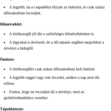
A legjobb, ha a csapadékra bízzuk az öntözést, és csak száraz
időszakokban locsoljuk.
Hőmérséklet:
A törökszegfű jól tűri a szélsőséges hőmérsékleteket is.
A fagyokat is átvészeli, de a téli takarás segíthet megvédeni a
növényt a hidegtől.
Öntözés:
A törökszegfűet csak száraz időszakokban kell öntözni.
A legjobb reggel vagy este locsolni, amikor a nap nem tűz
erősen.
Fontos, hogy ne locsoljuk túl a növényt, mert az
gyökérrothadáshoz vezethet.
Tápoldatozás: