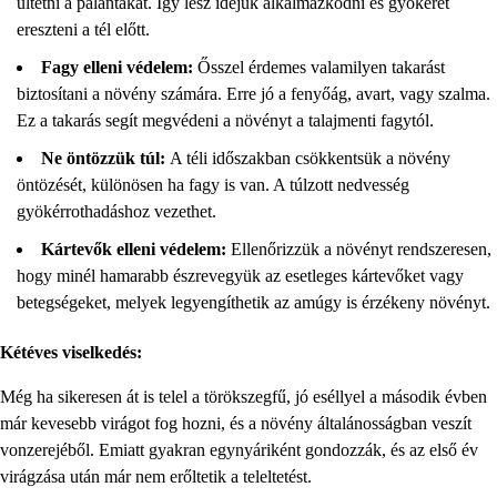
ültetni a palántákat. Így lesz idejük alkalmazkodni és gyökeret
ereszteni a tél előtt.
Fagy elleni védelem:
Ősszel érdemes valamilyen takarást
biztosítani a növény számára. Erre jó a fenyőág, avart, vagy szalma.
Ez a takarás segít megvédeni a növényt a talajmenti fagytól.
Ne öntözzük túl:
A téli időszakban csökkentsük a növény
öntözését, különösen ha fagy is van. A túlzott nedvesség
gyökérrothadáshoz vezethet.
Kártevők elleni védelem:
Ellenőrizzük a növényt rendszeresen,
hogy minél hamarabb észrevegyük az esetleges kártevőket vagy
betegségeket, melyek legyengíthetik az amúgy is érzékeny növényt.
Kétéves viselkedés:
Még ha sikeresen át is telel a törökszegfű, jó eséllyel a második évben
már kevesebb virágot fog hozni, és a növény általánosságban veszít
vonzerejéből. Emiatt gyakran egynyáriként gondozzák, és az első év
virágzása után már nem erőltetik a teleltetést.