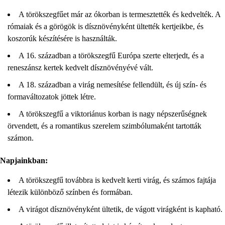
A törökszegfűet már az ókorban is termesztették és kedvelték. A
rómaiak és a görögök is dísznövényként ültették kertjeikbe, és
koszorúk készítésére is használták.
A 16. században a törökszegfű Európa szerte elterjedt, és a
reneszánsz kertek kedvelt dísznövényévé vált.
A 18. században a virág nemesítése fellendült, és új szín- és
formaváltozatok jöttek létre.
A törökszegfű a viktoriánus korban is nagy népszerűségnek
örvendett, és a romantikus szerelem szimbólumaként tartották
számon.
Napjainkban:
A törökszegfű továbbra is kedvelt kerti virág, és számos fajtája
létezik különböző színben és formában.
A virágot dísznövényként ültetik, de vágott virágként is kapható.