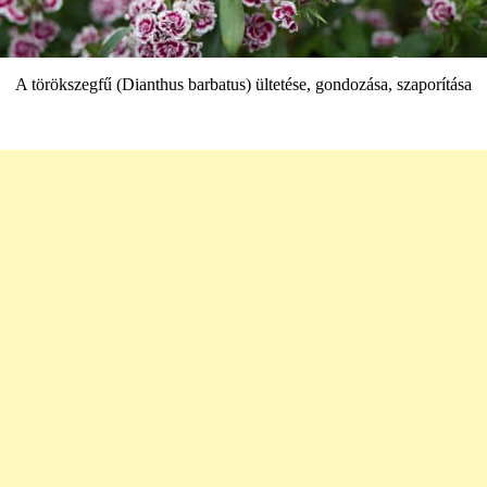
A törökszegfű (Dianthus barbatus) ültetése, gondozása, szaporítása