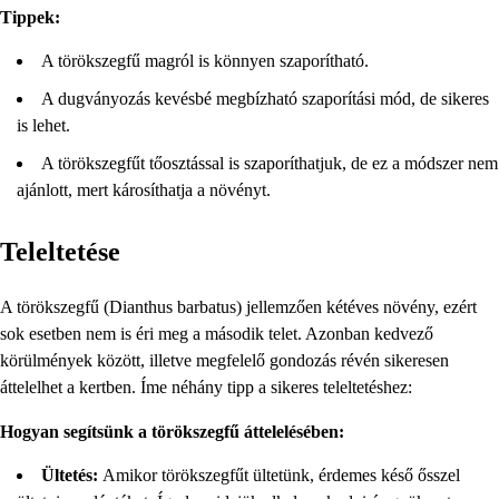
Tippek:
A törökszegfű magról is könnyen szaporítható.
A dugványozás kevésbé megbízható szaporítási mód, de sikeres
is lehet.
A törökszegfűt tőosztással is szaporíthatjuk, de ez a módszer nem
ajánlott, mert károsíthatja a növényt.
Teleltetése
A törökszegfű (Dianthus barbatus) jellemzően kétéves növény, ezért
sok esetben nem is éri meg a második telet. Azonban kedvező
körülmények között, illetve megfelelő gondozás révén sikeresen
áttelelhet a kertben. Íme néhány tipp a sikeres teleltetéshez:
Hogyan segítsünk a törökszegfű áttelelésében:
Ültetés:
Amikor törökszegfűt ültetünk, érdemes késő ősszel