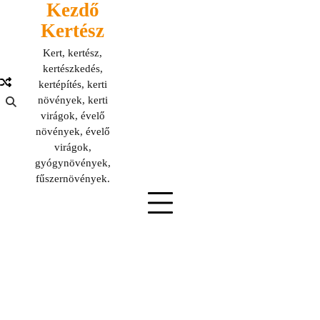
Kezdő
Skip
to
Kertész
content
Kert, kertész,
kertészkedés,
kertépítés, kerti
növények, kerti
virágok, évelő
növények, évelő
virágok,
gyógynövények,
fűszernövények.