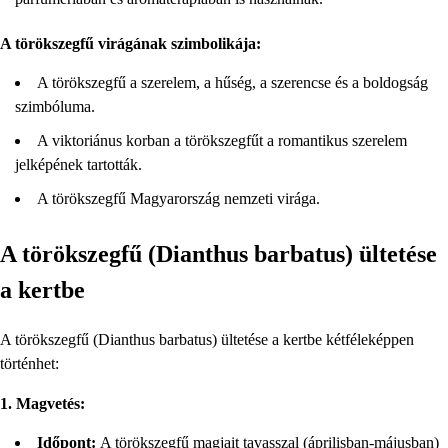
A törökszegfű virágának szimbolikája:
A törökszegfű a szerelem, a hűség, a szerencse és a boldogság
szimbóluma.
A viktoriánus korban a törökszegfűt a romantikus szerelem
jelképének tartották.
A törökszegfű Magyarország nemzeti virága.
A törökszegfű (Dianthus barbatus) ültetése
a kertbe
A törökszegfű (Dianthus barbatus) ültetése a kertbe kétféleképpen
történhet:
1. Magvetés:
Időpont:
A törökszegfű magjait tavasszal (áprilisban-májusban)