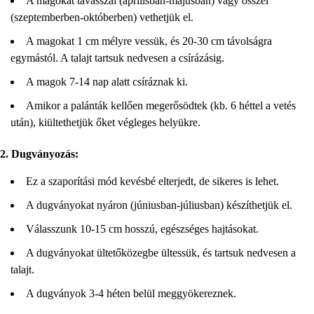
A magokat tavasszal (áprilisban-májusban) vagy ősszel
(szeptemberben-októberben) vethetjük el.
A magokat 1 cm mélyre vessük, és 20-30 cm távolságra
egymástól. A talajt tartsuk nedvesen a csírázásig.
A magok 7-14 nap alatt csíráznak ki.
Amikor a palánták kellően megerősödtek (kb. 6 héttel a vetés
után), kiültethetjük őket végleges helyükre.
2. Dugványozás:
Ez a szaporítási mód kevésbé elterjedt, de sikeres is lehet.
A dugványokat nyáron (júniusban-júliusban) készíthetjük el.
Válasszunk 10-15 cm hosszú, egészséges hajtásokat.
A dugványokat ültetőközegbe ültessük, és tartsuk nedvesen a
talajt.
A dugványok 3-4 héten belül meggyökereznek.