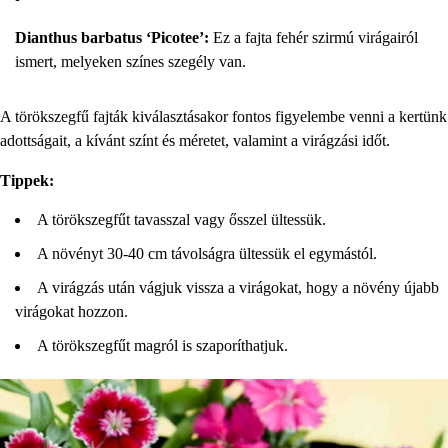
Dianthus barbatus ‘Picotee’:
Ez a fajta fehér szirmú virágairól
ismert, melyeken színes szegély van.
A törökszegfű fajták kiválasztásakor fontos figyelembe venni a kertünk
adottságait, a kívánt színt és méretet, valamint a virágzási időt.
Tippek:
A törökszegfűt tavasszal vagy ősszel ültessük.
A növényt 30-40 cm távolságra ültessük el egymástól.
A virágzás után vágjuk vissza a virágokat, hogy a növény újabb
virágokat hozzon.
A törökszegfűt magról is szaporíthatjuk.