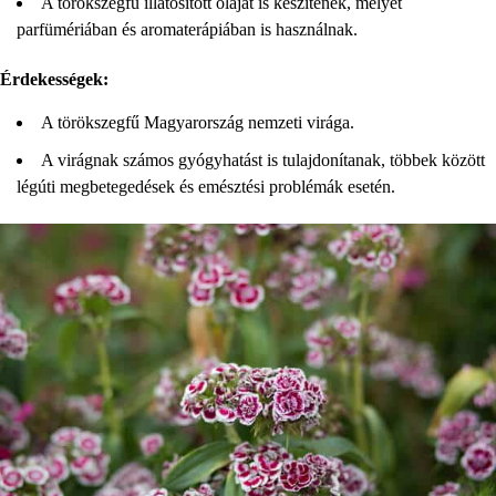
A törökszegfű illatosított olajat is készítenek, melyet
parfümériában és aromaterápiában is használnak.
Érdekességek:
A törökszegfű Magyarország nemzeti virága.
A virágnak számos gyógyhatást is tulajdonítanak, többek között
légúti megbetegedések és emésztési problémák esetén.