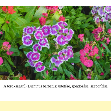
A törökszegfű (Dianthus barbatus) ültetése, gondozása, szaporítása