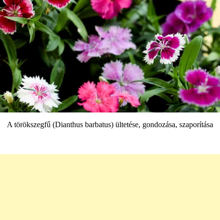
A törökszegfű (Dianthus barbatus) ültetése, gondozása, szaporítása