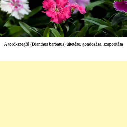
A törökszegfű (Dianthus barbatus) ültetése, gondozása, szaporítása