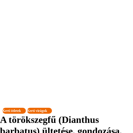
Kerti ötletek
Kerti virágok
A törökszegfű (Dianthus
barbatus) ültetése, gondozása,