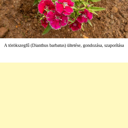
A törökszegfű (Dianthus barbatus) ültetése, gondozása, szaporítása