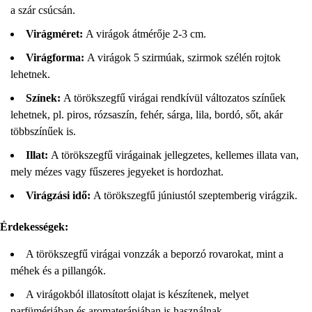
a szár csúcsán.
Virágméret:
A virágok átmérője 2-3 cm.
Virágforma:
A virágok 5 szirmúak, szirmok szélén rojtok
lehetnek.
Színek:
A törökszegfű virágai rendkívül változatos színűek
lehetnek, pl. piros, rózsaszín, fehér, sárga, lila, bordó, sőt, akár
többszínűek is.
Illat:
A törökszegfű virágainak jellegzetes, kellemes illata van,
mely mézes vagy fűszeres jegyeket is hordozhat.
Virágzási idő:
A törökszegfű júniustól szeptemberig virágzik.
Érdekességek:
A törökszegfű virágai vonzzák a beporzó rovarokat, mint a
méhek és a pillangók.
A virágokból illatosított olajat is készítenek, melyet
parfümériában és aromaterápiában is használnak.