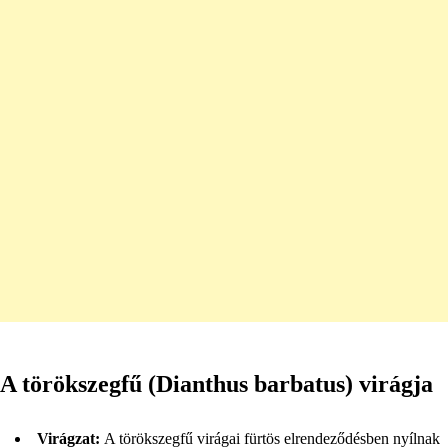
A törökszegfű (Dianthus barbatus) virágja
Virágzat:
A törökszegfű virágai fürtös elrendeződésben nyílnak