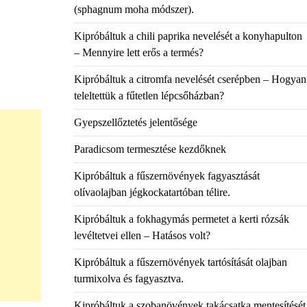
(sphagnum moha módszer).
Kipróbáltuk a chili paprika nevelését a konyhapulton
– Mennyire lett erős a termés?
Kipróbáltuk a citromfa nevelését cserépben – Hogyan
teleltettük a fűtetlen lépcsőházban?
Gyepszellőztetés jelentősége
Paradicsom termesztése kezdőknek
Kipróbáltuk a fűszernövények fagyasztását
olívaolajban jégkockatartóban télire.
Kipróbáltuk a fokhagymás permetet a kerti rózsák
levéltetvei ellen – Hatásos volt?
Kipróbáltuk a fűszernövények tartósítását olajban
turmixolva és fagyasztva.
Kipróbáltuk a szobanövények takácsatka mentesítését