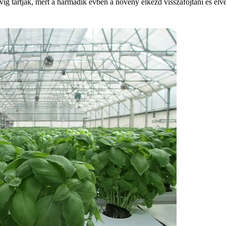
vig tartják, mert a harmadik évben a növény elkezd visszafojtani és elve