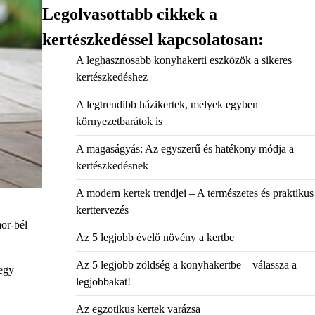
Legolvasottabb cikkek a
kertészkedéssel kapcsolatosan:
A leghasznosabb konyhakerti eszközök a sikeres
kertészkedéshez
A legtrendibb házikertek, melyek egyben
környezetbarátok is
A magaságyás: Az egyszerű és hatékony módja a
kertészkedésnek
A modern kertek trendjei – A természetes és praktikus
kerttervezés
mor-bél
Az 5 legjobb évelő növény a kertbe
Az 5 legjobb zöldség a konyhakertbe – válassza a
 egy
legjobbakat!
Az egzotikus kertek varázsa