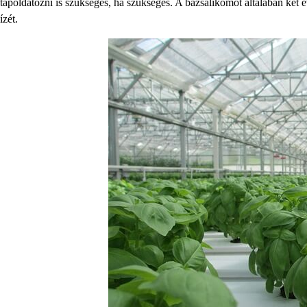
tápoldatozni is szükséges, ha szükséges. A bazsalikomot általában két é
ízét.