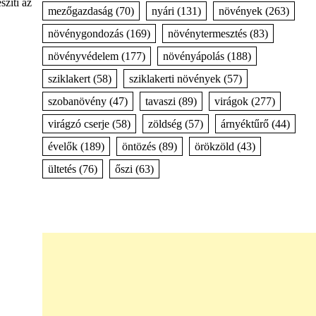
szíti az
mezőgazdaság
(70)
nyári
(131)
növények
(263)
növénygondozás
(169)
növénytermesztés
(83)
növényvédelem
(177)
növényápolás
(188)
sziklakert
(58)
sziklakerti növények
(57)
szobanövény
(47)
tavaszi
(89)
virágok
(277)
virágzó cserje
(58)
zöldség
(57)
árnyéktűrő
(44)
évelők
(189)
öntözés
(89)
örökzöld
(43)
ültetés
(76)
őszi
(63)