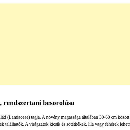
 rendszertani besorolása
alád (Lamiaceae) tagja. A növény magassága általában 30-60 cm közöt
k találhatók. A virágzatok kicsik és sötétkékek, lila vagy fehérek lehet