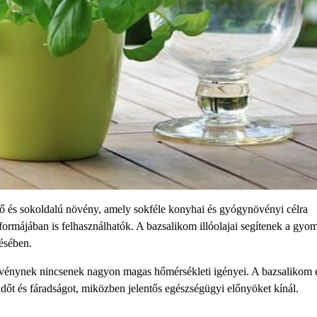
 és sokoldalú növény, amely sokféle konyhai és gyógynövényi célra
 formájában is felhasználhatók. A bazsalikom illóolajai segítenek a gyo
ésében.
növénynek nincsenek nagyon magas hőmérsékleti igényei. A bazsalikom
időt és fáradságot, miközben jelentős egészségügyi előnyöket kínál.