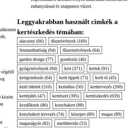
zuhanyzással és szappanos vízzel.
Leggyakrabban használt cimkék a
salikomot
kertészkedés témában:
pát,
alacsony
(66)
dísznövények
(160)
fenntarthatóság
(94)
fűszernövények
(64)
garden design
(77)
gondozás
(46)
gyógynövények
(94)
kert
(371)
kertek
(91)
 végétől
kertgondozás
(64)
kerti tippek
(73)
kerti tó
(45)
leg
kerti ötletek
(510)
kertstílus
(50)
kerttervezés
(200)
kertépítés
(47)
kertészet
(395)
kertészkedés
(659)
0 között
an
kezdőknek
(86)
konyhakert
(88)
konyhakert tervezés
(74)
közepes
(80)
magas
(89)
ot
magaságyás
(82)
medditerrán
(53)