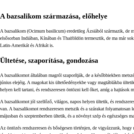
A bazsalikom származása, előhelye
A bazsalikom (Ocimum basilicum) eredetileg Ázsiából származik, de ma 
elsősorban Indiában, Kínában és Thaiföldön termesztik, de ma már sok
Latin-Amerikát és Afrikát is.
Ültetése, szaporítása, gondozása
A bazsalikomot általában magról szaporítják, de a későbbiekben metszése
június elejéig. A magokat kis ültetőedényekbe vagy magtáblákba ültetik,
helyen kell tartani, és rendszeresen öntözni kell őket, amíg a hajtások
A bazsalikomot jól szellőző, világos, napos helyen ültetik, és rendszere
van. A bazsalikomot rendszeresen metszik és a szárakat folyamatosan le
májusban és szeptemberben ültetik, és a növényt szép és egészséges m
Az öntözés rendszeresen és bőségesen történjen, de vigyázzunk, hogy n