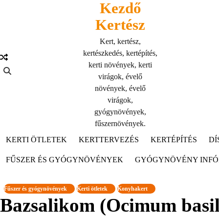
Kezdő
Skip
to
Kertész
content
Kert, kertész,
kertészkedés, kertépítés,
kerti növények, kerti
virágok, évelő
növények, évelő
virágok,
gyógynövények,
fűszernövények.
KERTI ÖTLETEK
KERTTERVEZÉS
KERTÉPÍTÉS
DÍ
FŰSZER ÉS GYÓGYNÖVÉNYEK
GYÓGYNÖVÉNY INF
Fűszer és gyógynövények
Kerti ötletek
Konyhakert
Bazsalikom (Ocimum basili