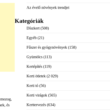
Az évelő növények trendjei
Kategóriák
Díszkert
(508)
Egyéb
(21)
Fűszer és gyógynövények
(158)
Gyümölcs
(113)
Kertépítés
(119)
Kerti ötletek
(2 029)
Kerti tó
(56)
Kerti virágok
(565)
t mozog,
Kerttervezés
(634)
nek, és