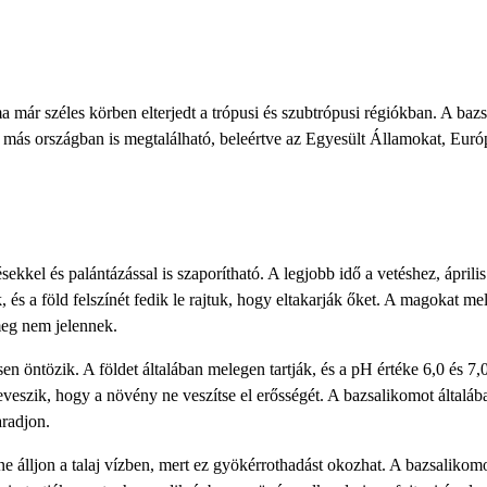
már széles körben elterjedt a trópusi és szubtrópusi régiókban. A baz
 más országban is megtalálható, beleértve az Egyesült Államokat, Euró
kkel és palántázással is szaporítható. A legjobb idő a vetéshez, április
 és a föld felszínét fedik le rajtuk, hogy eltakarják őket. A magokat me
 meg nem jelennek.
sen öntözik. A földet általában melegen tartják, és a pH értéke 6,0 és 7,
veszik, hogy a növény ne veszítse el erősségét. A bazsalikomot általáb
aradjon.
e álljon a talaj vízben, mert ez gyökérrothadást okozhat. A bazsalikom