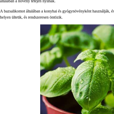
általában a növény tetején nyílnak.
A bazsalikomot általában a konyhai és gyógynövényként használják, és í
helyen ültetik, és rendszeresen öntözik.