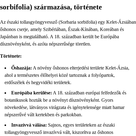
sorbifolia) származása, története
Az északi tollasgyöngyvessző (Sorbaria sorbifolia) egy Kelet-Ázsiában
őshonos cserje, amely Szibériában, Észak-Kínában, Koreában és
Japánban is megtalálható. A 18. században került be Európába
dísznövényként, és azóta népszerűsége töretlen.
Története:
Őshazája:
A növény őshonos elterjedési területe Kelet-Ázsia,
ahol a természetes élőhelyei közé tartoznak a folyópartok,
erdőszélek és hegyvidéki területek.
Európába kerülése:
A 18. században európai felfedezők és
botanikusok hozták be a növényt dísznövényként. Gyors
növekedése, látványos virágzata és igénytelensége miatt hamar
népszerűvé vált kertekben és parkokban.
Invazívvá válása:
Sajnos, egyes területeken az északi
tollasgyöngyvessző invazívvá vált, kiszorítva az őshonos