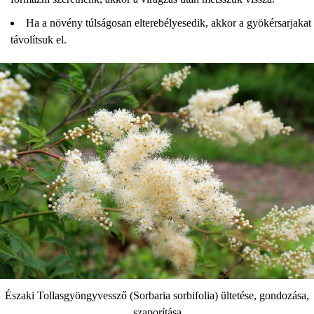
Ha a növény túlságosan elterebélyesedik, akkor a gyökérsarjakat
távolítsuk el.
Északi Tollasgyöngyvessző (Sorbaria sorbifolia) ültetése, gondozása,
szaporítása