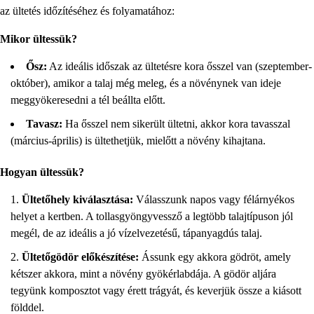
az ültetés időzítéséhez és folyamatához:
Mikor ültessük?
Ősz:
Az ideális időszak az ültetésre kora ősszel van (szeptember-
október), amikor a talaj még meleg, és a növénynek van ideje
meggyökeresedni a tél beállta előtt.
Tavasz:
Ha ősszel nem sikerült ültetni, akkor kora tavasszal
(március-április) is ültethetjük, mielőtt a növény kihajtana.
Hogyan ültessük?
Ültetőhely kiválasztása:
Válasszunk napos vagy félárnyékos
helyet a kertben. A tollasgyöngyvessző a legtöbb talajtípuson jól
megél, de az ideális a jó vízelvezetésű, tápanyagdús talaj.
Ültetőgödör előkészítése:
Ássunk egy akkora gödröt, amely
kétszer akkora, mint a növény gyökérlabdája. A gödör aljára
tegyünk komposztot vagy érett trágyát, és keverjük össze a kiásott
földdel.