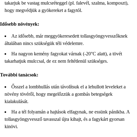
takarjuk be vastag mulcsréteggel (pl. falevél, szalma, komposzt),
hogy megvédjük a gyökereket a fagytól.
Idősebb növények:
Az idősebb, már meggyökeresedett tollasgyöngyvesszőknek
általában nincs szükségük téli védelemre.
Ha nagyon kemény fagyokat várnak (-20°C alatt), a tövét
takarhatjuk mulccsal, de ez nem feltétlenül szükséges.
További tanácsok:
Ősszel a lombhullás után távolítsuk el a lehullott leveleket a
növény tövéről, hogy megelőzzük a gombás betegségek
kialakulását.
Ha a tél folyamán a hajtások elfagynak, ne essünk pánikba. A
tollasgyöngyvessző tavasszal újra kihajt, és a fagykárt gyorsan
kinövi.