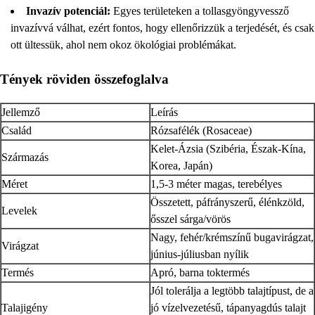
Invazív potenciál:
Egyes területeken a tollasgyöngyvessző
invazívvá válhat, ezért fontos, hogy ellenőrizzük a terjedését, és csak
ott ültessük, ahol nem okoz ökológiai problémákat.
Tények röviden összefoglalva
Jellemző
Leírás
Család
Rózsafélék (Rosaceae)
Kelet-Ázsia (Szibéria, Észak-Kína,
Származás
Korea, Japán)
Méret
1,5-3 méter magas, terebélyes
Összetett, páfrányszerű, élénkzöld,
Levelek
ősszel sárga/vörös
Nagy, fehér/krémszínű bugavirágzat,
Virágzat
június-júliusban nyílik
Termés
Apró, barna toktermés
Jól tolerálja a legtöbb talajtípust, de a
Talajigény
jó vízelvezetésű, tápanyagdús talajt