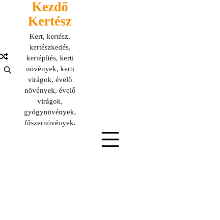
Kezdő
Skip
to
Kertész
content
Kert, kertész,
kertészkedés,
kertépítés, kerti
növények, kerti
virágok, évelő
növények, évelő
virágok,
gyógynövények,
fűszernövények.