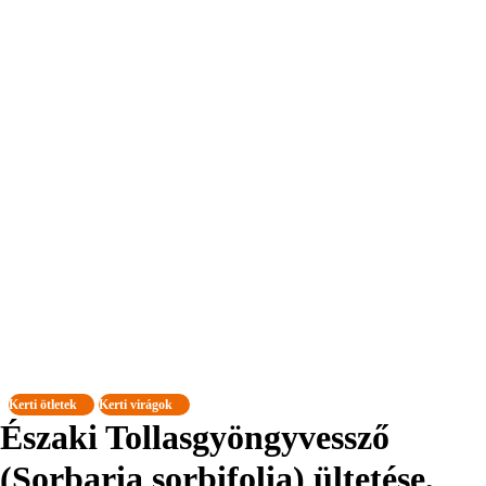
Kerti ötletek
Kerti virágok
Északi Tollasgyöngyvessző
(Sorbaria sorbifolia) ültetése,