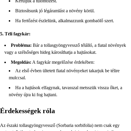
Kerüljük a túlöntözést.
Biztosítsunk jó légáramlást a növény körül.
Ha fertőzést észlelünk, alkalmazzunk gombaölő szert.
5. Téli fagykár:
Probléma:
Bár a tollasgyöngyvessző télálló, a fiatal növények
vagy a szélsőséges hideg károsíthatja a hajtásokat.
Megoldás:
A fagykár megelőzése érdekében:
Az első évben ültetett fiatal növényeket takarjuk be télire
mulccsal.
Ha a hajtások elfagynak, tavasszal metsszük vissza őket, a
növény újra ki fog hajtani.
Érdekességek róla
Az északi tollasgyöngyvessző (Sorbaria sorbifolia) nem csak egy