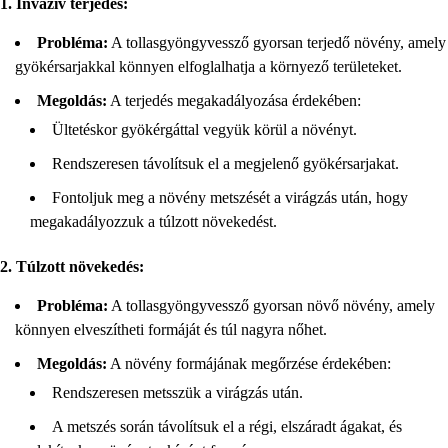
1. Invazív terjedés:
Probléma:
A tollasgyöngyvessző gyorsan terjedő növény, amely
gyökérsarjakkal könnyen elfoglalhatja a környező területeket.
Megoldás:
A terjedés megakadályozása érdekében:
Ültetéskor gyökérgáttal vegyük körül a növényt.
Rendszeresen távolítsuk el a megjelenő gyökérsarjakat.
Fontoljuk meg a növény metszését a virágzás után, hogy
megakadályozzuk a túlzott növekedést.
2. Túlzott növekedés:
Probléma:
A tollasgyöngyvessző gyorsan növő növény, amely
könnyen elveszítheti formáját és túl nagyra nőhet.
Megoldás:
A növény formájának megőrzése érdekében:
Rendszeresen metsszük a virágzás után.
A metszés során távolítsuk el a régi, elszáradt ágakat, és