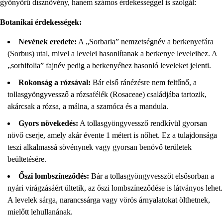
gyönyörű dísznövény, hanem számos érdekességgel is szolgál:
Botanikai érdekességek:
Nevének eredete:
A „Sorbaria” nemzetségnév a berkenyefára
(Sorbus) utal, mivel a levelei hasonlítanak a berkenye leveleihez. A
„sorbifolia” fajnév pedig a berkenyéhez hasonló leveleket jelenti.
Rokonság a rózsával:
Bár első ránézésre nem feltűnő, a
tollasgyöngyvessző a rózsafélék (Rosaceae) családjába tartozik,
akárcsak a rózsa, a málna, a szamóca és a mandula.
Gyors növekedés:
A tollasgyöngyvessző rendkívül gyorsan
növő cserje, amely akár évente 1 métert is nőhet. Ez a tulajdonsága
teszi alkalmassá sövénynek vagy gyorsan benövő területek
beültetésére.
Őszi lombszíneződés:
Bár a tollasgyöngyvesszőt elsősorban a
nyári virágzásáért ültetik, az őszi lombszíneződése is látványos lehet.
A levelek sárga, narancssárga vagy vörös árnyalatokat ölthetnek,
mielőtt lehullanának.