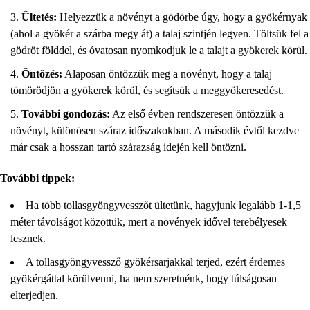
Ültetés:
Helyezzük a növényt a gödörbe úgy, hogy a gyökérnyak
(ahol a gyökér a szárba megy át) a talaj szintjén legyen. Töltsük fel a
gödröt földdel, és óvatosan nyomkodjuk le a talajt a gyökerek körül.
Öntözés:
Alaposan öntözzük meg a növényt, hogy a talaj
tömörödjön a gyökerek körül, és segítsük a meggyökeresedést.
További gondozás:
Az első évben rendszeresen öntözzük a
növényt, különösen száraz időszakokban. A második évtől kezdve
már csak a hosszan tartó szárazság idején kell öntözni.
További tippek:
Ha több tollasgyöngyvesszőt ültetünk, hagyjunk legalább 1-1,5
méter távolságot közöttük, mert a növények idővel terebélyesek
lesznek.
A tollasgyöngyvessző gyökérsarjakkal terjed, ezért érdemes
gyökérgáttal körülvenni, ha nem szeretnénk, hogy túlságosan
elterjedjen.