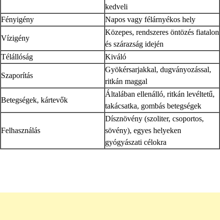
kedveli
Fényigény
Napos vagy félárnyékos hely
Közepes, rendszeres öntözés fiatalon
Vízigény
és szárazság idején
Télállóság
Kiváló
Gyökérsarjakkal, dugványozással,
Szaporítás
ritkán maggal
Általában ellenálló, ritkán levéltetű,
Betegségek, kártevők
takácsatka, gombás betegségek
Dísznövény (szoliter, csoportos,
Felhasználás
sövény), egyes helyeken
gyógyászati célokra