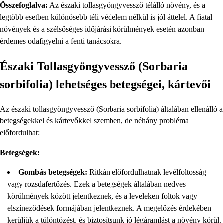
Összefoglalva:
Az északi tollasgyöngyvessző télálló növény, és a
legtöbb esetben különösebb téli védelem nélkül is jól áttelel. A fiatal
növények és a szélsőséges időjárási körülmények esetén azonban
érdemes odafigyelni a fenti tanácsokra.
Északi Tollasgyöngyvessző (Sorbaria
sorbifolia) lehetséges betegségei, kártevői
Az északi tollasgyöngyvessző (Sorbaria sorbifolia) általában ellenálló a
betegségekkel és kártevőkkel szemben, de néhány probléma
előfordulhat:
Betegségek:
Gombás betegségek:
Ritkán előfordulhatnak levélfoltosság
vagy rozsdafertőzés. Ezek a betegségek általában nedves
körülmények között jelentkeznek, és a leveleken foltok vagy
elszíneződések formájában jelentkeznek. A megelőzés érdekében
kerüljük a túlöntözést, és biztosítsunk jó légáramlást a növény körül.