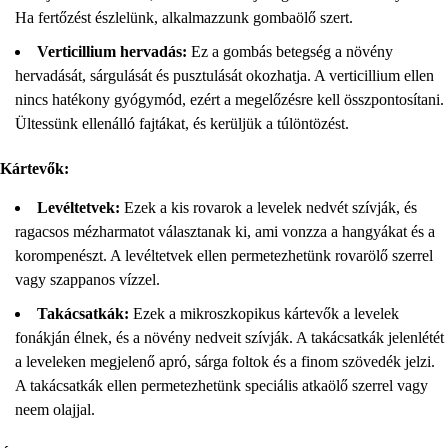
Ha fertőzést észlelünk, alkalmazzunk gombaölő szert.
Verticillium hervadás:
Ez a gombás betegség a növény
hervadását, sárgulását és pusztulását okozhatja. A verticillium ellen
nincs hatékony gyógymód, ezért a megelőzésre kell összpontosítani.
Ültessünk ellenálló fajtákat, és kerüljük a túlöntözést.
Kártevők:
Levéltetvek:
Ezek a kis rovarok a levelek nedvét szívják, és
ragacsos mézharmatot választanak ki, ami vonzza a hangyákat és a
korompenészt. A levéltetvek ellen permetezhetünk rovarölő szerrel
vagy szappanos vízzel.
Takácsatkák:
Ezek a mikroszkopikus kártevők a levelek
fonákján élnek, és a növény nedveit szívják. A takácsatkák jelenlétét
a leveleken megjelenő apró, sárga foltok és a finom szövedék jelzi.
A takácsatkák ellen permetezhetünk speciális atkaölő szerrel vagy
neem olajjal.