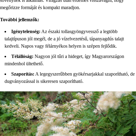
sövénynek is alkalmas. Virágzás után érdemes visszavágni, hogy
megőrizze formáját és kompakt maradjon.
További jellemzők:
Igénytelenség:
Az északi tollasgyöngyvessző a legtöbb
talajtípuson jól megél, de a jó vízelvezetésű, tápanyagdús talajt
kedveli. Napos vagy félárnyékos helyen is szépen fejlődik.
Télállóság:
Nagyon jól tűri a hideget, így Magyarországon
mindenhol ültethető.
Szaporítás:
A legegyszerűbben gyökérsarjakkal szaporítható, de
dugványozással is sikeresen szaporítható.