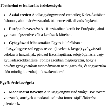
Történelmi és kulturális érdekességek:
Ázsiai eredet:
A tollasgyöngyvessző eredetileg Kelet-Ázsiában
őshonos, ahol már évszázadok óta termesztik dísznövényként.
Európai bevezetés:
A 18. században került be Európába, ahol
gyorsan népszerűvé vált a kertészek körében.
Gyógyászati felhasználás:
Egyes kultúrákban a
tollasgyöngyvessző egyes részeit (leveleket, kérget) gyógyászati
célokra is használják, például lázcsillapításra, sebgyógyításra vagy
gyulladáscsökkentésre. Fontos azonban megjegyezni, hogy a
növény gyógyhatásait tudományosan nem igazolták, és fogyasztása
előtt mindig konzultáljunk szakemberrel.
Egyéb érdekességek:
Madárbarát növény:
A tollasgyöngyvessző virágai sok rovart
vonzanak, amelyek a madarak számára fontos táplálékforrást
jelentenek.