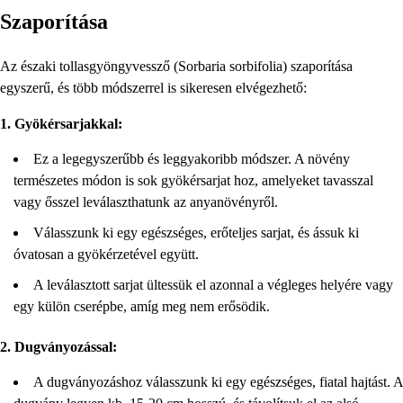
Szaporítása
Az északi tollasgyöngyvessző (Sorbaria sorbifolia) szaporítása
egyszerű, és több módszerrel is sikeresen elvégezhető:
1. Gyökérsarjakkal:
Ez a legegyszerűbb és leggyakoribb módszer. A növény
természetes módon is sok gyökérsarjat hoz, amelyeket tavasszal
vagy ősszel leválaszthatunk az anyanövényről.
Válasszunk ki egy egészséges, erőteljes sarjat, és ássuk ki
óvatosan a gyökérzetével együtt.
A leválasztott sarjat ültessük el azonnal a végleges helyére vagy
egy külön cserépbe, amíg meg nem erősödik.
2. Dugványozással:
A dugványozáshoz válasszunk ki egy egészséges, fiatal hajtást. A