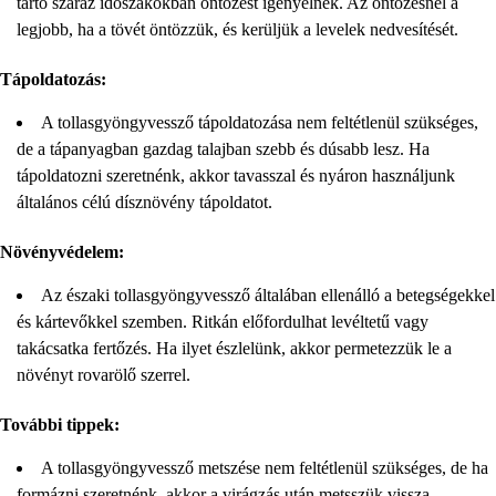
tartó száraz időszakokban öntözést igényelnek. Az öntözésnél a
legjobb, ha a tövét öntözzük, és kerüljük a levelek nedvesítését.
Tápoldatozás:
A tollasgyöngyvessző tápoldatozása nem feltétlenül szükséges,
de a tápanyagban gazdag talajban szebb és dúsabb lesz. Ha
tápoldatozni szeretnénk, akkor tavasszal és nyáron használjunk
általános célú dísznövény tápoldatot.
Növényvédelem:
Az északi tollasgyöngyvessző általában ellenálló a betegségekkel
és kártevőkkel szemben. Ritkán előfordulhat levéltetű vagy
takácsatka fertőzés. Ha ilyet észlelünk, akkor permetezzük le a
növényt rovarölő szerrel.
További tippek:
A tollasgyöngyvessző metszése nem feltétlenül szükséges, de ha
formázni szeretnénk, akkor a virágzás után metsszük vissza.