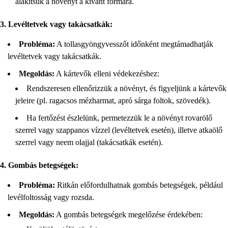
alakítsuk a növényt a kívánt formára.
3. Levéltetvek vagy takácsatkák:
Probléma:
A tollasgyöngyvesszőt időnként megtámadhatják
levéltetvek vagy takácsatkák.
Megoldás:
A kártevők elleni védekezéshez:
Rendszeresen ellenőrizzük a növényt, és figyeljünk a kártevők
jeleire (pl. ragacsos mézharmat, apró sárga foltok, szövedék).
Ha fertőzést észlelünk, permetezzük le a növényt rovarölő
szerrel vagy szappanos vízzel (levéltetvek esetén), illetve atkaölő
szerrel vagy neem olajjal (takácsatkák esetén).
4. Gombás betegségek:
Probléma:
Ritkán előfordulhatnak gombás betegségek, például
levélfoltosság vagy rozsda.
Megoldás:
A gombás betegségek megelőzése érdekében: