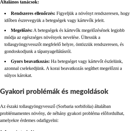
Általános tanácsok:
Rendszeres ellenőrzés:
Figyeljük a növényt rendszeresen, hogy
időben észrevegyük a betegségek vagy kártevők jeleit.
Megelőzés:
A betegségek és kártevők megelőzésének legjobb
módja az egészséges növények nevelése. Ültessük a
tollasgyöngyvesszőt megfelelő helyre, öntözzük rendszeresen, és
gondoskodjunk a tápanyagellátásról.
Gyors beavatkozás:
Ha betegséget vagy kártevőt észlelünk,
azonnal cselekedjünk. A korai beavatkozás segíthet megelőzni a
súlyos károkat.
Gyakori problémák és megoldások
Az északi tollasgyöngyvessző (Sorbaria sorbifolia) általában
problémamentes növény, de néhány gyakori probléma előfordulhat,
amelyekre érdemes odafigyelni: