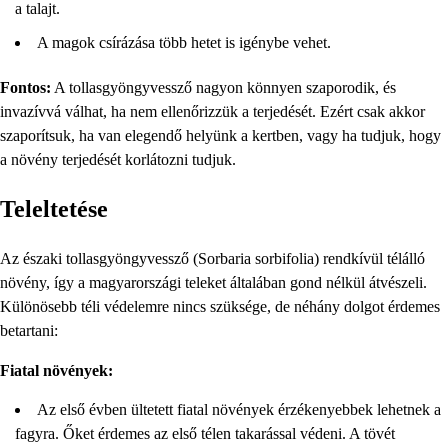
a talajt.
A magok csírázása több hetet is igénybe vehet.
Fontos:
A tollasgyöngyvessző nagyon könnyen szaporodik, és
invazívvá válhat, ha nem ellenőrizzük a terjedését. Ezért csak akkor
szaporítsuk, ha van elegendő helyünk a kertben, vagy ha tudjuk, hogy
a növény terjedését korlátozni tudjuk.
Teleltetése
Az északi tollasgyöngyvessző (Sorbaria sorbifolia) rendkívül télálló
növény, így a magyarországi teleket általában gond nélkül átvészeli.
Különösebb téli védelemre nincs szüksége, de néhány dolgot érdemes
betartani:
Fiatal növények:
Az első évben ültetett fiatal növények érzékenyebbek lehetnek a
fagyra. Őket érdemes az első télen takarással védeni. A tövét