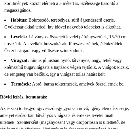
körülmények között elérheti a 3 métert is. Szélessége hasonló a
magasságához.
Habitus:
Bokrosodó, terebélyes, sűrű ágrendszerű cserje.
Gyökérsarjakkal terjed, így idővel nagyobb telepeket is alkothat.
Levelek:
Látványos, összetett levelei páfrányszerűek, 15-30 cm
hosszúak. A levélkék hosszúkásak, fűrészes szélűek, élénkzöldek.
Ősszel sárgára vagy vörösesre színeződnek.
Virágzat:
Június-júliusban nyíló, látványos, nagy, fehér vagy
krémszínű bugavirágzata a hajtások végén fejlődik. A virágok kicsik,
de rengeteg van belőlük, így a virágzat tollas hatást kelt.
Termések:
Apró, barna toktermések, amelyek ősszel érnek be.
Rövid leírás, bemutatás:
Az északi tollasgyöngyvessző egy gyorsan növő, igénytelen díszcserje,
amelyet elsősorban látványos virágzata és érdekes levelei miatt
ültetnek. Szoliterként (magányosan) vagy csoportosan is ültethető, de