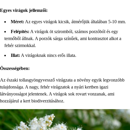
Egyes virágok jellemzői:
Méret:
Az egyes virágok kicsik, átmérőjük általában 5-10 mm.
Felépítés:
A virágok öt sziromból, számos porzóból és egy
termőből állnak. A porzók sárga színűek, ami kontrasztot alkot a
fehér szirmokkal.
Illat:
A virágoknak nincs erős illata.
Összességében:
Az északi tollasgyöngyvessző virágzata a növény egyik legvonzóbb
tulajdonsága. A nagy, fehér virágzatok a nyári kertben igazi
látványosságot jelentenek. A virágok sok rovart vonzanak, ami
hozzájárul a kert biodiverzitásához.