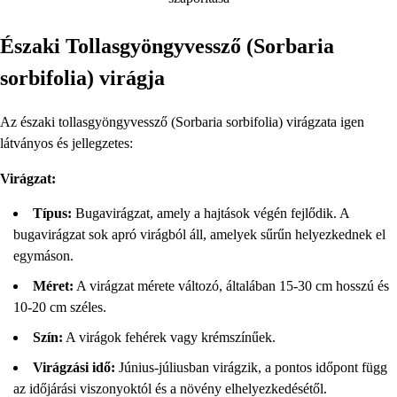
Északi Tollasgyöngyvessző (Sorbaria
sorbifolia) virágja
Az északi tollasgyöngyvessző (Sorbaria sorbifolia) virágzata igen
látványos és jellegzetes:
Virágzat:
Típus:
Bugavirágzat, amely a hajtások végén fejlődik. A
bugavirágzat sok apró virágból áll, amelyek sűrűn helyezkednek el
egymáson.
Méret:
A virágzat mérete változó, általában 15-30 cm hosszú és
10-20 cm széles.
Szín:
A virágok fehérek vagy krémszínűek.
Virágzási idő:
Június-júliusban virágzik, a pontos időpont függ
az időjárási viszonyoktól és a növény elhelyezkedésétől.