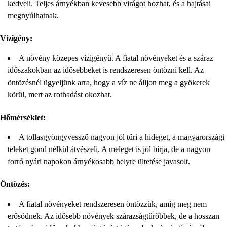
kedveli. Teljes árnyékban kevesebb virágot hozhat, és a hajtásai
megnyúlhatnak.
Vízigény:
A növény közepes vízigényű. A fiatal növényeket és a száraz
időszakokban az idősebbeket is rendszeresen öntözni kell. Az
öntözésnél ügyeljünk arra, hogy a víz ne álljon meg a gyökerek
körül, mert az rothadást okozhat.
Hőmérséklet:
A tollasgyöngyvessző nagyon jól tűri a hideget, a magyarországi
teleket gond nélkül átvészeli. A meleget is jól bírja, de a nagyon
forró nyári napokon árnyékosabb helyre ültetése javasolt.
Öntözés:
A fiatal növényeket rendszeresen öntözzük, amíg meg nem
erősödnek. Az idősebb növények szárazságtűrőbbek, de a hosszan