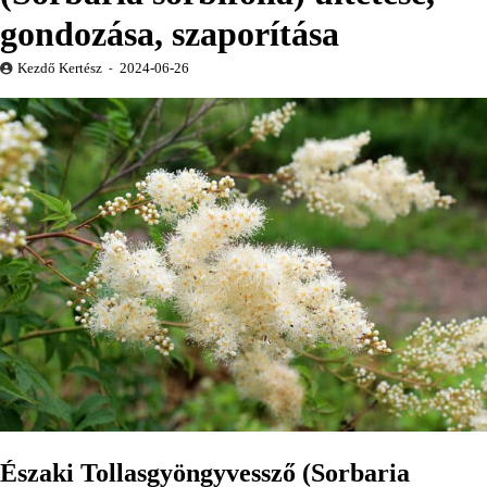
gondozása, szaporítása
Kezdő Kertész
2024-06-26
Északi Tollasgyöngyvessző (Sorbaria