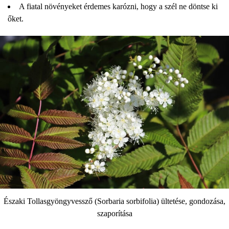
A fiatal növényeket érdemes karózni, hogy a szél ne döntse ki
őket.
Északi Tollasgyöngyvessző (Sorbaria sorbifolia) ültetése, gondozása,
szaporítása