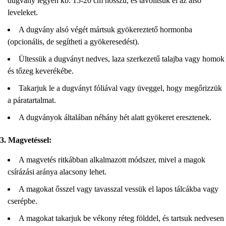
dugvány legyen kb. 15-20 cm hosszú, és távolítsuk el az alsó
leveleket.
A dugvány alsó végét mártsuk gyökereztető hormonba
(opcionális, de segítheti a gyökeresedést).
Ültessük a dugványt nedves, laza szerkezetű talajba vagy homok
és tőzeg keverékébe.
Takarjuk le a dugványt fóliával vagy üveggel, hogy megőrizzük
a páratartalmat.
A dugványok általában néhány hét alatt gyökeret eresztenek.
3. Magvetéssel:
A magvetés ritkábban alkalmazott módszer, mivel a magok
csírázási aránya alacsony lehet.
A magokat ősszel vagy tavasszal vessük el lapos tálcákba vagy
cserépbe.
A magokat takarjuk be vékony réteg földdel, és tartsuk nedvesen