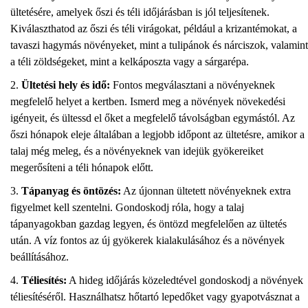
ültetésére, amelyek őszi és téli időjárásban is jól teljesítenek.
Kiválaszthatod az őszi és téli virágokat, például a krizantémokat, a
tavaszi hagymás növényeket, mint a tulipánok és nárciszok, valamint
a téli zöldségeket, mint a kelkáposzta vagy a sárgarépa.
Ültetési hely és idő:
Fontos megválasztani a növényeknek
megfelelő helyet a kertben. Ismerd meg a növények növekedési
igényeit, és ültessd el őket a megfelelő távolságban egymástól. Az
őszi hónapok eleje általában a legjobb időpont az ültetésre, amikor a
talaj még meleg, és a növényeknek van idejük gyökereiket
megerősíteni a téli hónapok előtt.
Tápanyag és öntözés:
Az újonnan ültetett növényeknek extra
figyelmet kell szentelni. Gondoskodj róla, hogy a talaj
tápanyagokban gazdag legyen, és öntözd megfelelően az ültetés
után. A víz fontos az új gyökerek kialakulásához és a növények
beállításához.
Téliesítés:
A hideg időjárás közeledtével gondoskodj a növények
téliesítéséről. Használhatsz hőtartó lepedőket vagy gyapotvásznat a