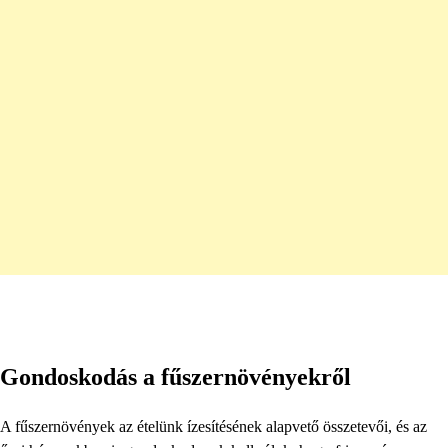
Gondoskodás a fűszernövényekről
A fűszernövények az ételünk ízesítésének alapvető összetevői, és az