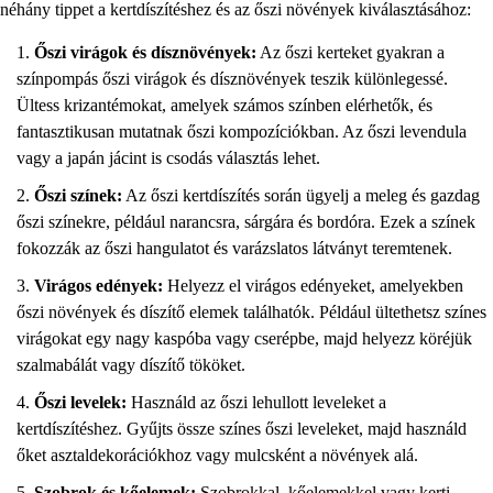
néhány tippet a kertdíszítéshez és az őszi növények kiválasztásához:
Őszi virágok és dísznövények:
Az őszi kerteket gyakran a
színpompás őszi virágok és dísznövények teszik különlegessé.
Ültess krizantémokat, amelyek számos színben elérhetők, és
fantasztikusan mutatnak őszi kompozíciókban. Az őszi levendula
vagy a japán jácint is csodás választás lehet.
Őszi színek:
Az őszi kertdíszítés során ügyelj a meleg és gazdag
őszi színekre, például narancsra, sárgára és bordóra. Ezek a színek
fokozzák az őszi hangulatot és varázslatos látványt teremtenek.
Virágos edények:
Helyezz el virágos edényeket, amelyekben
őszi növények és díszítő elemek találhatók. Például ültethetsz színes
virágokat egy nagy kaspóba vagy cserépbe, majd helyezz köréjük
szalmabálát vagy díszítő tököket.
Őszi levelek:
Használd az őszi lehullott leveleket a
kertdíszítéshez. Gyűjts össze színes őszi leveleket, majd használd
őket asztaldekorációkhoz vagy mulcsként a növények alá.
Szobrok és kőelemek:
Szobrokkal, kőelemekkel vagy kerti