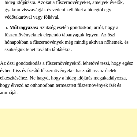
hideg időjárásra. Azokat a fűszernövényeket, amelyek évelők,
gyakran visszavágják és védeni kell őket a hidegtől egy
védőtakaróval vagy fóliával.
Műtrágyázás:
Szükség esetén gondoskodj arról, hogy a
fűszernövényeknek elegendő tápanyaguk legyen. Az őszi
hónapokban a fűszernövények még mindig aktívan nőhetnek, és
szükségük lehet további táplálékra.
Az őszi gondoskodás a fűszernövényekről lehetővé teszi, hogy egész
évben friss és ízesítő fűszernövényeket használhass az ételek
elkészítéséhez. Ne hagyd, hogy a hideg időjárás megakadályozza,
hogy élvezd az otthonodban termesztett fűszernövények ízét és
aromáját.