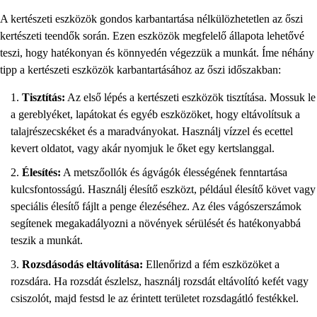
A kertészeti eszközök gondos karbantartása nélkülözhetetlen az őszi
kertészeti teendők során. Ezen eszközök megfelelő állapota lehetővé
teszi, hogy hatékonyan és könnyedén végezzük a munkát. Íme néhány
tipp a kertészeti eszközök karbantartásához az őszi időszakban:
Tisztítás:
Az első lépés a kertészeti eszközök tisztítása. Mossuk le
a gereblyéket, lapátokat és egyéb eszközöket, hogy eltávolítsuk a
talajrészecskéket és a maradványokat. Használj vízzel és ecettel
kevert oldatot, vagy akár nyomjuk le őket egy kertslanggal.
Élesítés:
A metszőollók és ágvágók élességének fenntartása
kulcsfontosságú. Használj élesítő eszközt, például élesítő követ vagy
speciális élesítő fájlt a penge élezéséhez. Az éles vágószerszámok
segítenek megakadályozni a növények sérülését és hatékonyabbá
teszik a munkát.
Rozsdásodás eltávolítása:
Ellenőrizd a fém eszközöket a
rozsdára. Ha rozsdát észlelsz, használj rozsdát eltávolító kefét vagy
csiszolót, majd festsd le az érintett területet rozsdagátló festékkel.