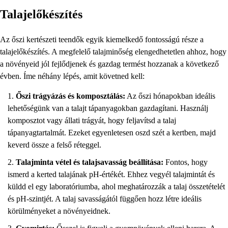
Talajelőkészítés
Az őszi kertészeti teendők egyik kiemelkedő fontosságú része a
talajelőkészítés. A megfelelő talajminőség elengedhetetlen ahhoz, hogy
a növényeid jól fejlődjenek és gazdag termést hozzanak a következő
évben. Íme néhány lépés, amit követned kell:
Őszi trágyázás és komposztálás:
Az őszi hónapokban ideális
lehetőségünk van a talajt tápanyagokban gazdagítani. Használj
komposztot vagy állati trágyát, hogy feljavítsd a talaj
tápanyagtartalmát. Ezeket egyenletesen oszd szét a kertben, majd
keverd össze a felső réteggel.
Talajminta vétel és talajsavasság beállítása:
Fontos, hogy
ismerd a kerted talajának pH-értékét. Ehhez vegyél talajmintát és
küldd el egy laboratóriumba, ahol meghatározzák a talaj összetételét
és pH-szintjét. A talaj savasságától függően hozz létre ideális
körülményeket a növényeidnek.