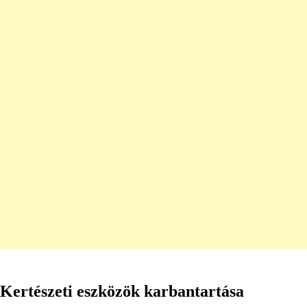
Kertészeti eszközök karbantartása