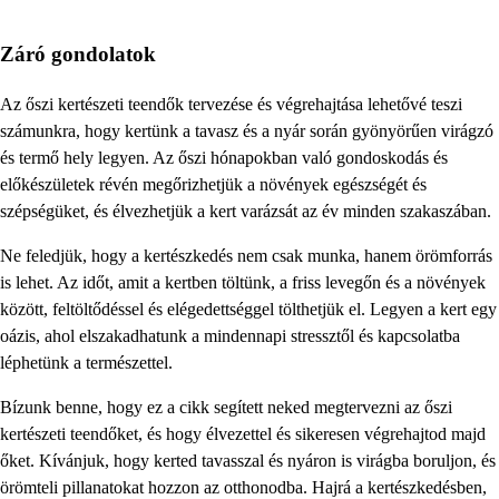
Záró gondolatok
Az őszi kertészeti teendők tervezése és végrehajtása lehetővé teszi
számunkra, hogy kertünk a tavasz és a nyár során gyönyörűen virágzó
és termő hely legyen. Az őszi hónapokban való gondoskodás és
előkészületek révén megőrizhetjük a növények egészségét és
szépségüket, és élvezhetjük a kert varázsát az év minden szakaszában.
Ne feledjük, hogy a kertészkedés nem csak munka, hanem örömforrás
is lehet. Az időt, amit a kertben töltünk, a friss levegőn és a növények
között, feltöltődéssel és elégedettséggel tölthetjük el. Legyen a kert egy
oázis, ahol elszakadhatunk a mindennapi stressztől és kapcsolatba
léphetünk a természettel.
Bízunk benne, hogy ez a cikk segített neked megtervezni az őszi
kertészeti teendőket, és hogy élvezettel és sikeresen végrehajtod majd
őket. Kívánjuk, hogy kerted tavasszal és nyáron is virágba boruljon, és
örömteli pillanatokat hozzon az otthonodba. Hajrá a kertészkedésben,