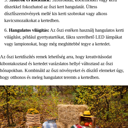
díszekkel fokozhatod az őszi kert hangulatát. Ültess
díszfűszernövények mellé kis kerti szobrokat vagy alkoss
kavicsmozaikokat a kertedben.
Hangulatos világítás:
Az őszi estéken használj hangulatos kerti
világítást, például gyertyatartókat, fákra szerelhető LED lámpákat
vagy lampionokat, hogy még meghittebbé tegye a kertedet.
Az őszi kertdíszítés remek lehetőség arra, hogy kreativitásodat
kibontakoztasd és kertedet varázslatos hellyé változtasd az őszi
hónapokban. Kombináld az őszi növényeket és díszítő elemeket úgy,
hogy otthonos és meleg hangulatot teremts a kertedben.