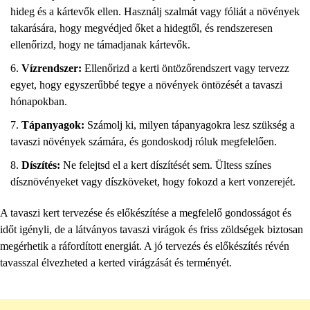
hideg és a kártevők ellen. Használj szalmát vagy fóliát a növények
takarására, hogy megvédjed őket a hidegtől, és rendszeresen
ellenőrizd, hogy ne támadjanak kártevők.
Vízrendszer:
Ellenőrizd a kerti öntözőrendszert vagy tervezz
egyet, hogy egyszerűbbé tegye a növények öntözését a tavaszi
hónapokban.
Tápanyagok:
Számolj ki, milyen tápanyagokra lesz szükség a
tavaszi növények számára, és gondoskodj róluk megfelelően.
Díszítés:
Ne felejtsd el a kert díszítését sem. Ültess színes
dísznövényeket vagy díszköveket, hogy fokozd a kert vonzerejét.
A tavaszi kert tervezése és előkészítése a megfelelő gondosságot és
időt igényli, de a látványos tavaszi virágok és friss zöldségek biztosan
megérhetik a ráfordított energiát. A jó tervezés és előkészítés révén
tavasszal élvezheted a kerted virágzását és terményét.