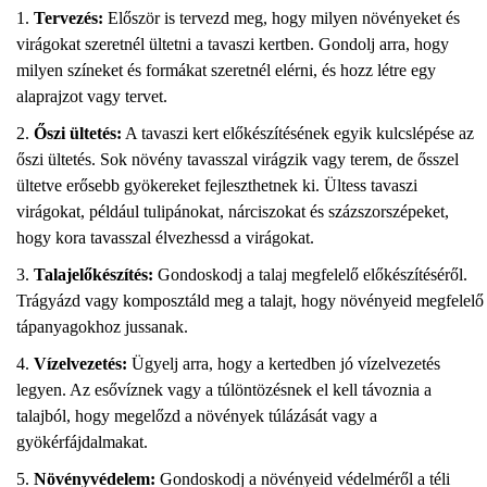
Tervezés:
Először is tervezd meg, hogy milyen növényeket és
virágokat szeretnél ültetni a tavaszi kertben. Gondolj arra, hogy
milyen színeket és formákat szeretnél elérni, és hozz létre egy
alaprajzot vagy tervet.
Őszi ültetés:
A tavaszi kert előkészítésének egyik kulcslépése az
őszi ültetés. Sok növény tavasszal virágzik vagy terem, de ősszel
ültetve erősebb gyökereket fejleszthetnek ki. Ültess tavaszi
virágokat, például tulipánokat, nárciszokat és százszorszépeket,
hogy kora tavasszal élvezhessd a virágokat.
Talajelőkészítés:
Gondoskodj a talaj megfelelő előkészítéséről.
Trágyázd vagy komposztáld meg a talajt, hogy növényeid megfelelő
tápanyagokhoz jussanak.
Vízelvezetés:
Ügyelj arra, hogy a kertedben jó vízelvezetés
legyen. Az esővíznek vagy a túlöntözésnek el kell távoznia a
talajból, hogy megelőzd a növények túlázását vagy a
gyökérfájdalmakat.
Növényvédelem:
Gondoskodj a növényeid védelméről a téli