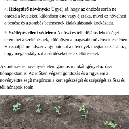
Hidegtűrő növények:
Ügyelj rá, hogy az öntözés során ne
öntözd a leveleket, különösen este vagy éjszaka, mivel ez növelheti
a penész és a gombás betegségek kialakulásának kockázatát.
Széltépés elleni védelem:
Az őszi és téli időjárás lehetőséget
teremthet a széltépésnek, különösen a magasabb növények esetében.
Használj támrendszer vagy botokat a növények megtámasztásához,
hogy megakadályozd a sérüléseket és az eltöréseket.
Az öntözés és növényvédelem gondos munkát igényel az őszi
hónapokban is. Az időben végzett gondozás és a figyelem a
növényeidre segít megőrizni a kert egészségét és szépségét az őszi és
téli hónapok során.