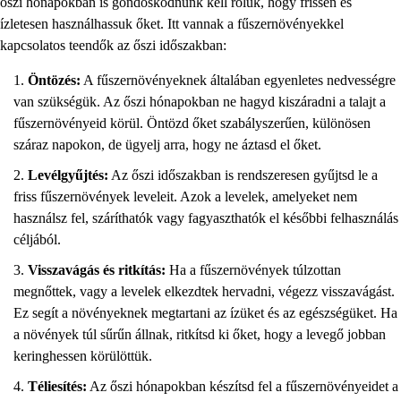
őszi hónapokban is gondoskodnunk kell róluk, hogy frissen és
ízletesen használhassuk őket. Itt vannak a fűszernövényekkel
kapcsolatos teendők az őszi időszakban:
Öntözés:
A fűszernövényeknek általában egyenletes nedvességre
van szükségük. Az őszi hónapokban ne hagyd kiszáradni a talajt a
fűszernövényeid körül. Öntözd őket szabályszerűen, különösen
száraz napokon, de ügyelj arra, hogy ne áztasd el őket.
Levélgyűjtés:
Az őszi időszakban is rendszeresen gyűjtsd le a
friss fűszernövények leveleit. Azok a levelek, amelyeket nem
használsz fel, száríthatók vagy fagyaszthatók el későbbi felhasználás
céljából.
Visszavágás és ritkítás:
Ha a fűszernövények túlzottan
megnőttek, vagy a levelek elkezdtek hervadni, végezz visszavágást.
Ez segít a növényeknek megtartani az ízüket és az egészségüket. Ha
a növények túl sűrűn állnak, ritkítsd ki őket, hogy a levegő jobban
keringhessen körülöttük.
Téliesítés:
Az őszi hónapokban készítsd fel a fűszernövényeidet a