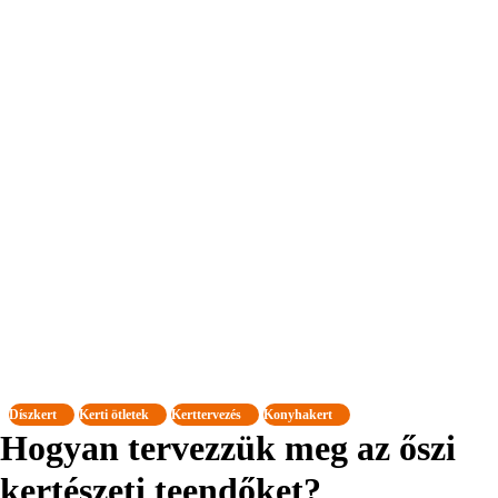
Díszkert
Kerti ötletek
Kerttervezés
Konyhakert
Hogyan tervezzük meg az őszi
kertészeti teendőket?