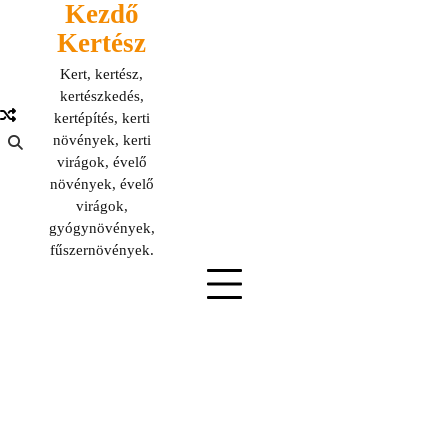
Kezdő
Skip
to
Kertész
content
Kert, kertész,
kertészkedés,
kertépítés, kerti
növények, kerti
virágok, évelő
növények, évelő
virágok,
gyógynövények,
fűszernövények.