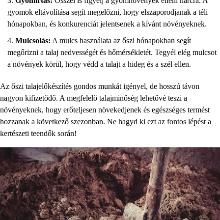
Gyomirtás:
Ősszel is figyelj a gyomnövények elleni harcra. A
gyomok eltávolítása segít megelőzni, hogy elszaporodjanak a téli
hónapokban, és konkurenciát jelentsenek a kívánt növényeknek.
Mulcsolás:
A mulcs használata az őszi hónapokban segít
megőrizni a talaj nedvességét és hőmérsékletét. Tegyél elég mulcsot
a növények körül, hogy védd a talajt a hideg és a szél ellen.
Az őszi talajelőkészítés gondos munkát igényel, de hosszú távon
nagyon kifizetődő. A megfelelő talajminőség lehetővé teszi a
növényeknek, hogy erőteljesen növekedjenek és egészséges termést
hozzanak a következő szezonban. Ne hagyd ki ezt az fontos lépést a
kertészeti teendők során!