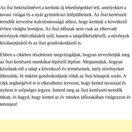
Az ősz beköszöntével a kertünk új lehetőségekkel teli, amelyekkel a
tavasz virágai és a nyár gyümölcsei felépülhetnek. Az őszi kertészeti
teendők tervezése kulcsfontosságú ahhoz, hogy kertünk a következő
évben virágba boruljon. Az őszi időszak nem csak az elhervadt
növények eltávolításáról szól, hanem a talajelőkészítésről, a növények
kiválasztásáról és az őszi gondoskodásról is.
Ebben a cikkben részletesen megvizsgáljuk, hogyan tervezhetjük meg
az őszi kertészeti munkákat lépésről lépésre. Megtanuljuk, hogyan
készítsük elő a talajt a következő év terméseinek, mely növényeket
ültessünk, és miként gondoskodjunk róluk az őszi hónapok során. A
cikk segítségével te is elkezdhetsz tervezni, hogy kerted tavasszal és
nyáron is szépséges legyen. Ismerd meg az őszi kertészeti teendők
titkait, és hagyd, hogy kerted az év minden időszakában virágozzon és
teremjen!