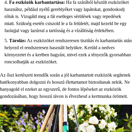
Fa eszközök karbantartása:
Ha fa szárából készült eszközöket
használsz, például nyélű gereblyéket vagy lapátokat, gondoskodj
róluk is. Vizsgáld meg a fát esetleges sérülések vagy repedések
miatt. Szükség esetén csiszold le a fa felületét, majd kezeld be egy
faolajjal vagy lazúrral a tartósság és a vízállóság érdekében.
Tárolás:
Az eszközöket rendszeresen tisztítás és karbantartás után
helyezd el rendszeresen használt helyükre. Kerüld a nedves
környezetet és a kertben hagyást, mivel ezek a tényezők gyorsabban
roncsolhatják az eszközöket.
Az őszi kertészeti teendők során a jól karbantartott eszközök segítenek
hatékonyabban dolgozni és hosszú élettartamot biztosítanak nekik. Ne
hanyagold el ezeket az egyszerű, de fontos lépéseket az eszközök
gondozásában, hogy hosszú távon is élvezhesd a kertmunka örömeit.