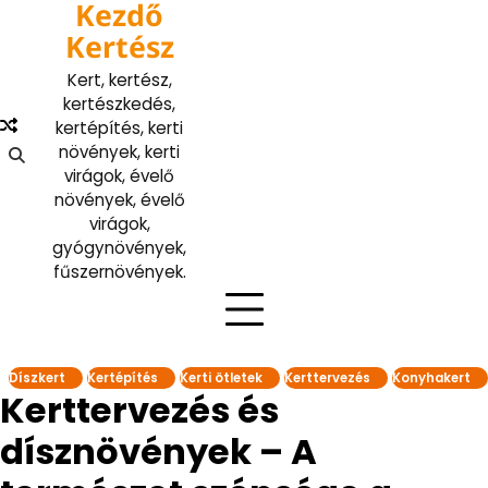
Kezdő
Skip
to
Kertész
content
Kert, kertész,
kertészkedés,
kertépítés, kerti
növények, kerti
virágok, évelő
növények, évelő
virágok,
gyógynövények,
fűszernövények.
Díszkert
Kertépítés
Kerti ötletek
Kerttervezés
Konyhakert
Kerttervezés és
dísznövények – A