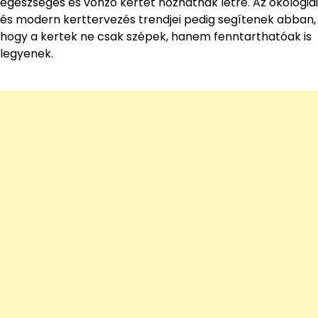
egészséges és vonzó kertet hozhatnak létre. Az ökológiai
és modern kerttervezés trendjei pedig segítenek abban,
hogy a kertek ne csak szépek, hanem fenntarthatóak is
legyenek.