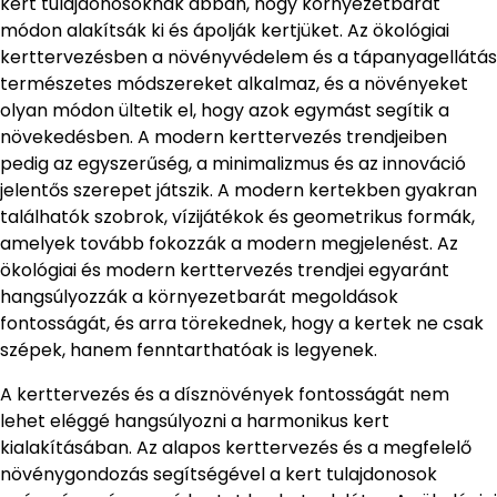
kert tulajdonosoknak abban, hogy környezetbarát
módon alakítsák ki és ápolják kertjüket. Az ökológiai
kerttervezésben a növényvédelem és a tápanyagellátás
természetes módszereket alkalmaz, és a növényeket
olyan módon ültetik el, hogy azok egymást segítik a
növekedésben. A modern kerttervezés trendjeiben
pedig az egyszerűség, a minimalizmus és az innováció
jelentős szerepet játszik. A modern kertekben gyakran
találhatók szobrok, vízijátékok és geometrikus formák,
amelyek tovább fokozzák a modern megjelenést. Az
ökológiai és modern kerttervezés trendjei egyaránt
hangsúlyozzák a környezetbarát megoldások
fontosságát, és arra törekednek, hogy a kertek ne csak
szépek, hanem fenntarthatóak is legyenek.
A kerttervezés és a dísznövények fontosságát nem
lehet eléggé hangsúlyozni a harmonikus kert
kialakításában. Az alapos kerttervezés és a megfelelő
növénygondozás segítségével a kert tulajdonosok