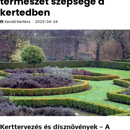
természet szépsége a
kertedben
Kezdő Kertész
2023-04-24
Kerttervezés és dísznövények – A