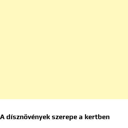
A dísznövények szerepe a kertben