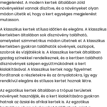
megjelenést. A modern kertek általában zöld
növényekkel vannak díszítve, és a növényeket olyan
módon ültetik el, hogy a kert egységes megjelenést
mutasson.
A klasszikus kertek stílusa időtlen és elegáns. A klasszikus
kertekben általában sok dísznövény található,
amelyeket szimmetrikus módon ültetnek el. A klasszikus
kertekben gyakran találhatók sövények, oszlopok,
szobrok és vízijátékok is. A klasszikus kertek általában
gazdag színekkel rendelkeznek, és a kertben található
dísznövények szépen együttműködnek a kert
kialakításával. A klasszikus kertek nagy figyelmet
fordítanak a részletekre és az árnyalatokra, így egy
rendkívül elegáns és stílusos kertet hoznak létre.
Az egzotikus kertek általában a trópusi területek
növényeit használják, és a kert kialakítására gyakran
hatnak az ázsiai és afrikai kertek is. Az egzotikus