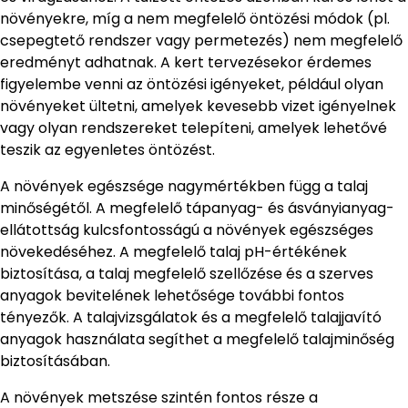
növényekre, míg a nem megfelelő öntözési módok (pl.
csepegtető rendszer vagy permetezés) nem megfelelő
eredményt adhatnak. A kert tervezésekor érdemes
figyelembe venni az öntözési igényeket, például olyan
növényeket ültetni, amelyek kevesebb vizet igényelnek
vagy olyan rendszereket telepíteni, amelyek lehetővé
teszik az egyenletes öntözést.
A növények egészsége nagymértékben függ a talaj
minőségétől. A megfelelő tápanyag- és ásványianyag-
ellátottság kulcsfontosságú a növények egészséges
növekedéséhez. A megfelelő talaj pH-értékének
biztosítása, a talaj megfelelő szellőzése és a szerves
anyagok bevitelének lehetősége további fontos
tényezők. A talajvizsgálatok és a megfelelő talajjavító
anyagok használata segíthet a megfelelő talajminőség
biztosításában.
A növények metszése szintén fontos része a