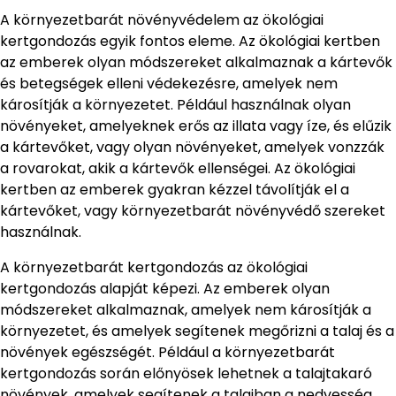
A környezetbarát növényvédelem az ökológiai
kertgondozás egyik fontos eleme. Az ökológiai kertben
az emberek olyan módszereket alkalmaznak a kártevők
és betegségek elleni védekezésre, amelyek nem
károsítják a környezetet. Például használnak olyan
növényeket, amelyeknek erős az illata vagy íze, és elűzik
a kártevőket, vagy olyan növényeket, amelyek vonzzák
a rovarokat, akik a kártevők ellenségei. Az ökológiai
kertben az emberek gyakran kézzel távolítják el a
kártevőket, vagy környezetbarát növényvédő szereket
használnak.
A környezetbarát kertgondozás az ökológiai
kertgondozás alapját képezi. Az emberek olyan
módszereket alkalmaznak, amelyek nem károsítják a
környezetet, és amelyek segítenek megőrizni a talaj és a
növények egészségét. Például a környezetbarát
kertgondozás során előnyösek lehetnek a talajtakaró
növények, amelyek segítenek a talajban a nedvesség