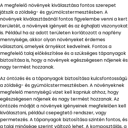
A megfelelő növények kiválasztása fontos szerepet
játszik a zöldség- és gyümölcstermesztésben. A
növények kiválasztásánál fontos figyelembe venni a kert
területét, a növények igényeit és az éghajlati viszonyokat
is. Például ha az adott területen korlátozott a napfény
mennyisége, akkor olyan növényeket érdemes
választani, amelyek árnyékot kedvelnek. Fontos a
megfelelő talaj előkészítése és a szükséges tápanyagok
biztosítása is, hogy a növények egészségesen nőjenek és
nagy termést hozzanak.
Az öntözés és a tápanyagok biztosítása kulcsfontosságú
a zöldség- és gyümölcstermesztésben. A növényeknek
megfelelő mennyiségű vizet kell kapniuk ahhoz, hogy
egészségesen nőjenek és nagy termést hozzanak. Az
öntözés módját a növények igényeinek megfelelően kell
kiválasztani, például csepegtető rendszer, vagy
permetezés. A tápanyagok biztosítása szintén fontos, és
a talaj minősége szerint változó lehet. A komposztálás, a