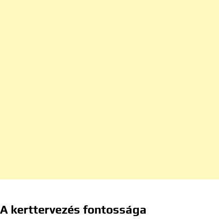
A kerttervezés fontossága