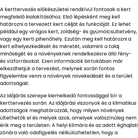
A kerttervezés előkészületei rendkívül fontosak a kert
megfelelő kialakításához. Első lépésként meg kell
határozni a tervezett kert célját és funkcióját. Ez lehet
például egy virágos kert, zöldség- és gyümölcsültetvény,
vagy egy kerti pihenőhely. Ezután meg kell határozni a
kert elhelyezkedését és méretét, valamint a talaj
minőségét és a növényeknek rendelkezésre álló fény-
és vízforrásokat. Ezen információk birtokában már
elkezdhetjük a tervezést, melynek során fontos
figyelembe venni a növények növekedését és a terület
adottságait.
Az időjárás szerepe kiemelkedő fontossággal bír a
kerttervezés során. Az időjárási viszonyok és a klimatikus
adottságok meghatározzák, hogy milyen növények
ültethetők el és melyek azok, amelyek valószínűleg nem
érik meg a területen. A helyi klímára és az adott éghajlati
zónára való odafigyelés nélkülözhetetlen, hogy a