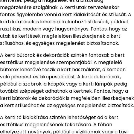
kerítések pedig a magánélet és a biztonság
megőrzésére szolgálnak. A kerti utak tervezésekor
fontos figyelembe venni a kert kialakítását és stílusát. A
kerti kerítések is lehetnek különböző stílusúak, például
rusztikus, modern vagy hagyományos. Fontos, hogy az
utak és kerítések megfelelően illeszkedjenek a kert
stílusához, és egységes megjelenést biztosítsanak.
A kerti bútorok és dekorációk szintén fontosak a kert
esztétikus megjelenése szempontjából. A megfelelő
bútorok lehetővé teszik a kert használatát, a kertben
való pihenést és kikapcsolódást. A kerti dekorációk,
például a szobrok, a kaspók vagy a kerti lámpák pedig
további szépséget adhatnak a kertnek. Fontos, hogy a
kerti bútorok és dekorációk is megfelelően illeszkedjenek
a kert stílusához és az egységes megjelenést biztosítsák.
A kerti tó kialakítása szintén lehetőséget ad a kert
esztétikus megjelenésének fokozására. A tóban
elhelyezett növények, például a vízililiomok vagy a tavi