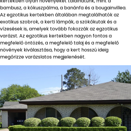
kertekben olyan növényeket találhatunk, mint a
bambusz, a kókuszpálma, a banánfa és a bougainvillea.
Az egzotikus kertekben általában megtalálhatók az
exotikus szobrok, a kerti lámpák, a szökőkutak és a
vízesések is, amelyek tovább fokozzák az egzotikus
varázst. Az egzotikus kertekben nagyon fontos a
megfelelő öntözés, a megfelelő talaj és a megfelelő
növények kiválasztása, hogy a kert hosszú ideig
megőrizze varázslatos megjelenését.