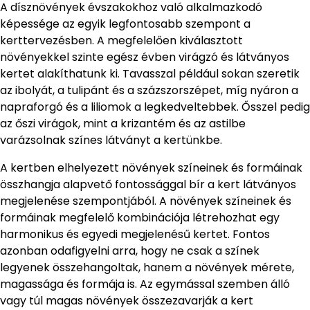
A dísznövények évszakokhoz való alkalmazkodó
képessége az egyik legfontosabb szempont a
kerttervezésben. A megfelelően kiválasztott
növényekkel szinte egész évben virágzó és látványos
kertet alakíthatunk ki. Tavasszal például sokan szeretik
az ibolyát, a tulipánt és a százszorszépet, míg nyáron a
napraforgó és a liliomok a legkedveltebbek. Ősszel pedig
az őszi virágok, mint a krizantém és az astilbe
varázsolnak színes látványt a kertünkbe.
A kertben elhelyezett növények színeinek és formáinak
összhangja alapvető fontossággal bír a kert látványos
megjelenése szempontjából. A növények színeinek és
formáinak megfelelő kombinációja létrehozhat egy
harmonikus és egyedi megjelenésű kertet. Fontos
azonban odafigyelni arra, hogy ne csak a színek
legyenek összehangoltak, hanem a növények mérete,
magassága és formája is. Az egymással szemben álló
vagy túl magas növények összezavarják a kert