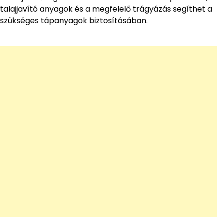
talajjavító anyagok és a megfelelő trágyázás segíthet a
szükséges tápanyagok biztosításában.