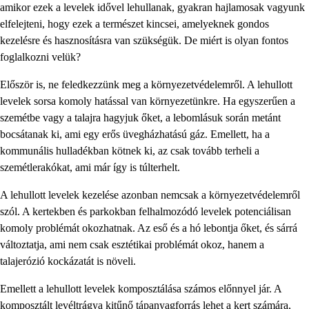
amikor ezek a levelek idővel lehullanak, gyakran hajlamosak vagyunk
elfelejteni, hogy ezek a természet kincsei, amelyeknek gondos
kezelésre és hasznosításra van szükségük. De miért is olyan fontos
foglalkozni velük?
Először is, ne feledkezzünk meg a környezetvédelemről. A lehullott
levelek sorsa komoly hatással van környezetünkre. Ha egyszerűen a
szemétbe vagy a talajra hagyjuk őket, a lebomlásuk során metánt
bocsátanak ki, ami egy erős üvegházhatású gáz. Emellett, ha a
kommunális hulladékban kötnek ki, az csak tovább terheli a
szemétlerakókat, ami már így is túlterhelt.
A lehullott levelek kezelése azonban nemcsak a környezetvédelemről
szól. A kertekben és parkokban felhalmozódó levelek potenciálisan
komoly problémát okozhatnak. Az eső és a hó lebontja őket, és sárrá
változtatja, ami nem csak esztétikai problémát okoz, hanem a
talajerózió kockázatát is növeli.
Emellett a lehullott levelek komposztálása számos előnnyel jár. A
komposztált levéltrágya kitűnő tápanyagforrás lehet a kert számára,