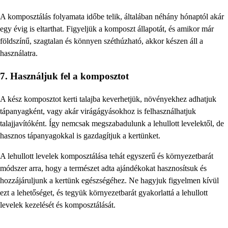
A komposztálás folyamata időbe telik, általában néhány hónaptól akár
egy évig is eltarthat. Figyeljük a komposzt állapotát, és amikor már
földszínű, szagtalan és könnyen széthúzható, akkor készen áll a
használatra.
7. Használjuk fel a komposztot
A kész komposztot kerti talajba keverhetjük, növényekhez adhatjuk
tápanyagként, vagy akár virágágyásokhoz is felhasználhatjuk
talajjavítóként. Így nemcsak megszabadulunk a lehullott levelektől, de
hasznos tápanyagokkal is gazdagítjuk a kertünket.
A lehullott levelek komposztálása tehát egyszerű és környezetbarát
módszer arra, hogy a természet adta ajándékokat hasznosítsuk és
hozzájáruljunk a kertünk egészségéhez. Ne hagyjuk figyelmen kívül
ezt a lehetőséget, és tegyük környezetbarát gyakorlattá a lehullott
levelek kezelését és komposztálását.