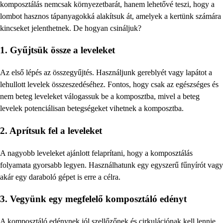
komposztálás nemcsak környezetbarát, hanem lehetővé teszi, hogy a
lombot hasznos tápanyagokká alakítsuk át, amelyek a kertünk számára
kincseket jelenthetnek. De hogyan csináljuk?
1. Gyűjtsük össze a leveleket
Az első lépés az összegyűjtés. Használjunk gereblyét vagy lapátot a
lehullott levelek összeszedéséhez. Fontos, hogy csak az egészséges és
nem beteg leveleket válogassuk be a komposztba, mivel a beteg
levelek potenciálisan betegségeket vihetnek a komposztba.
2. Aprítsuk fel a leveleket
A nagyobb leveleket ajánlott felaprítani, hogy a komposztálás
folyamata gyorsabb legyen. Használhatunk egy egyszerű fűnyírót vagy
akár egy daraboló gépet is erre a célra.
3. Vegyünk egy megfelelő komposztáló edényt
A komposztáló edénynek jól szellőzőnek és cirkulációnak kell lennie.