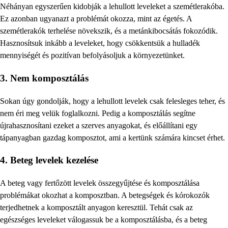
Néhányan egyszerűen kidobják a lehullott leveleket a szemétlerakóba.
Ez azonban ugyanazt a problémát okozza, mint az égetés. A
szemétlerakók terhelése növekszik, és a metánkibocsátás fokozódik.
Hasznosítsuk inkább a leveleket, hogy csökkentsük a hulladék
mennyiségét és pozitívan befolyásoljuk a környezetünket.
3. Nem komposztálás
Sokan úgy gondolják, hogy a lehullott levelek csak felesleges teher, és
nem éri meg velük foglalkozni. Pedig a komposztálás segítne
újrahasznosítani ezeket a szerves anyagokat, és előállítani egy
tápanyagban gazdag komposztot, ami a kertünk számára kincset érhet.
4. Beteg levelek kezelése
A beteg vagy fertőzött levelek összegyűjtése és komposztálása
problémákat okozhat a komposztban. A betegségek és kórokozók
terjedhetnek a komposztált anyagon keresztül. Tehát csak az
egészséges leveleket válogassuk be a komposztálásba, és a beteg