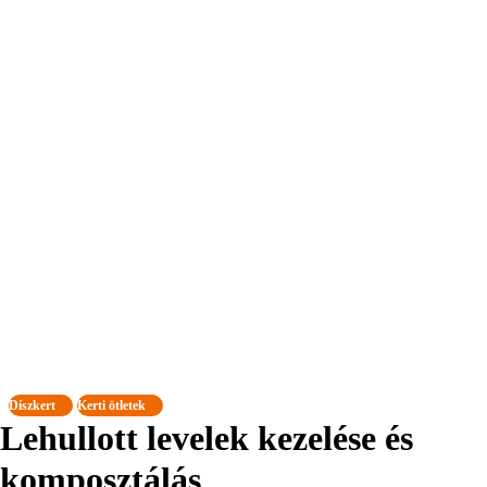
Díszkert
Kerti ötletek
Lehullott levelek kezelése és
komposztálás