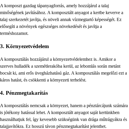
A komposzt gazdag tápanyagforrás, amely hozzájárul a talaj
minőségének javításához. A komposztált anyagot a kertbe keverve a
talaj szerkezetét javítja, és növeli annak vízmegtartó képességét. Ez
elősegíti a növények egészséges növekedését és javítja a
terméshozamot.
3. Környezetvédelem
A komposztálás hozzájárul a környezetvédelemhez is. Amikor a
szerves hulladék a szemétlerakóba kerül, az lebomlás során metánt
bocsát ki, ami erős üvegházhatású gáz. A komposztálás megelőzi ezt a
káros hatást, és csökkenti a környezeti terhelést.
4. Pénzmegtakarítás
A komposztálás nemcsak a környezet, hanem a pénztárcájunk számára
is jótékony hatással lehet. A komposztált anyagot saját kertünkben
használhatjuk fel, így kevesebb szükségünk van drága műtrágyákra és
talajjavítókra. Ez hosszú távon pénzmegtakarítást jelenthet.