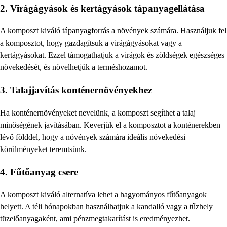
2. Virágágyások és kertágyások tápanyagellátása
A komposzt kiváló tápanyagforrás a növények számára. Használjuk fel
a komposztot, hogy gazdagítsuk a virágágyásokat vagy a
kertágyásokat. Ezzel támogathatjuk a virágok és zöldségek egészséges
növekedését, és növelhetjük a terméshozamot.
3. Talajjavítás konténernövényekhez
Ha konténernövényeket nevelünk, a komposzt segíthet a talaj
minőségének javításában. Keverjük el a komposztot a konténerekben
lévő földdel, hogy a növények számára ideális növekedési
körülményeket teremtsünk.
4. Fűtőanyag csere
A komposzt kiváló alternatíva lehet a hagyományos fűtőanyagok
helyett. A téli hónapokban használhatjuk a kandalló vagy a tűzhely
tüzelőanyagaként, ami pénzmegtakarítást is eredményezhet.