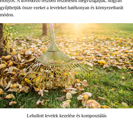
előnyös. A következő részben részletesen megvizsgáljuk, hogyan
gyűjthetjük össze ezeket a leveleket hatékonyan és környezetbarát
módon.
Lehullott levelek kezelése és komposztálás