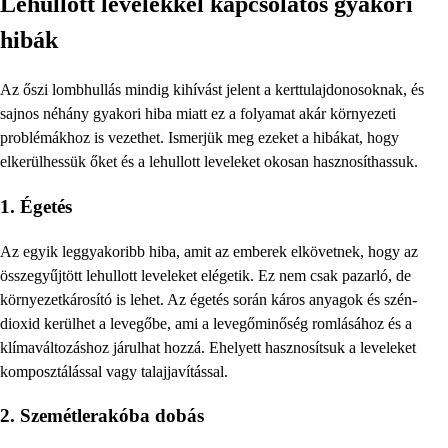
Lehullott levelekkel kapcsolatos gyakori
hibák
Az őszi lombhullás mindig kihívást jelent a kerttulajdonosoknak, és
sajnos néhány gyakori hiba miatt ez a folyamat akár környezeti
problémákhoz is vezethet. Ismerjük meg ezeket a hibákat, hogy
elkerülhessük őket és a lehullott leveleket okosan hasznosíthassuk.
1. Égetés
Az egyik leggyakoribb hiba, amit az emberek elkövetnek, hogy az
összegyűjtött lehullott leveleket elégetik. Ez nem csak pazarló, de
környezetkárosító is lehet. Az égetés során káros anyagok és szén-
dioxid kerülhet a levegőbe, ami a levegőminőség romlásához és a
klímaváltozáshoz járulhat hozzá. Ehelyett hasznosítsuk a leveleket
komposztálással vagy talajjavítással.
2. Szemétlerakóba dobás