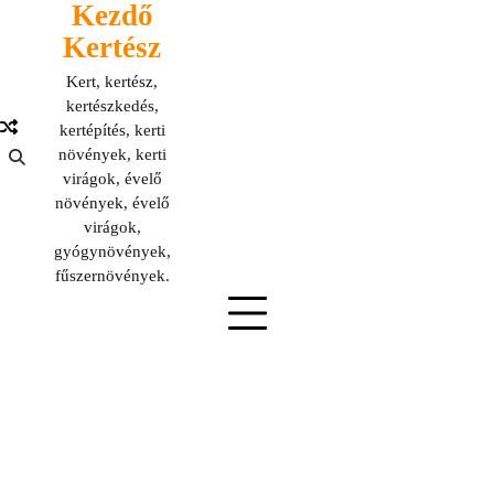
Kezdő
Skip
to
Kertész
content
Kert, kertész,
kertészkedés,
kertépítés, kerti
növények, kerti
virágok, évelő
növények, évelő
virágok,
gyógynövények,
fűszernövények.