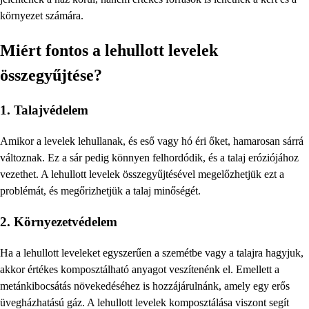
környezet számára.
Miért fontos a lehullott levelek
összegyűjtése?
1. Talajvédelem
Amikor a levelek lehullanak, és eső vagy hó éri őket, hamarosan sárrá
változnak. Ez a sár pedig könnyen felhordódik, és a talaj eróziójához
vezethet. A lehullott levelek összegyűjtésével megelőzhetjük ezt a
problémát, és megőrizhetjük a talaj minőségét.
2. Környezetvédelem
Ha a lehullott leveleket egyszerűen a szemétbe vagy a talajra hagyjuk,
akkor értékes komposztálható anyagot veszítenénk el. Emellett a
metánkibocsátás növekedéséhez is hozzájárulnánk, amely egy erős
üvegházhatású gáz. A lehullott levelek komposztálása viszont segít