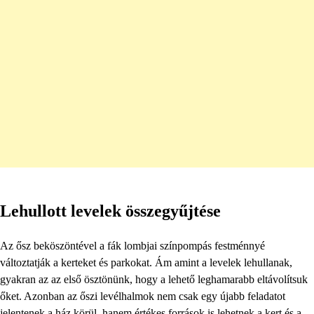
Lehullott levelek összegyűjtése
Az ősz beköszöntével a fák lombjai színpompás festménnyé
változtatják a kerteket és parkokat. Ám amint a levelek lehullanak,
gyakran az az első ösztönünk, hogy a lehető leghamarabb eltávolítsuk
őket. Azonban az őszi levélhalmok nem csak egy újabb feladatot
jelentenek a ház körül, hanem értékes források is lehetnek a kert és a