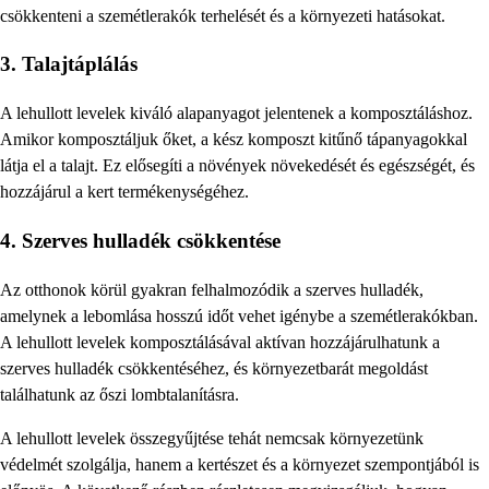
csökkenteni a szemétlerakók terhelését és a környezeti hatásokat.
3. Talajtáplálás
A lehullott levelek kiváló alapanyagot jelentenek a komposztáláshoz.
Amikor komposztáljuk őket, a kész komposzt kitűnő tápanyagokkal
látja el a talajt. Ez elősegíti a növények növekedését és egészségét, és
hozzájárul a kert termékenységéhez.
4. Szerves hulladék csökkentése
Az otthonok körül gyakran felhalmozódik a szerves hulladék,
amelynek a lebomlása hosszú időt vehet igénybe a szemétlerakókban.
A lehullott levelek komposztálásával aktívan hozzájárulhatunk a
szerves hulladék csökkentéséhez, és környezetbarát megoldást
találhatunk az őszi lombtalanításra.
A lehullott levelek összegyűjtése tehát nemcsak környezetünk
védelmét szolgálja, hanem a kertészet és a környezet szempontjából is