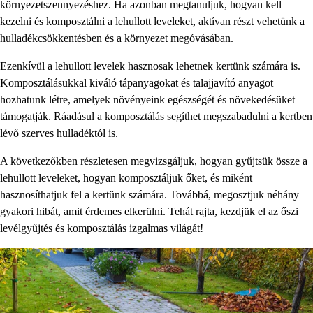
környezetszennyezéshez. Ha azonban megtanuljuk, hogyan kell
kezelni és komposztálni a lehullott leveleket, aktívan részt vehetünk a
hulladékcsökkentésben és a környezet megóvásában.
Ezenkívül a lehullott levelek hasznosak lehetnek kertünk számára is.
Komposztálásukkal kiváló tápanyagokat és talajjavító anyagot
hozhatunk létre, amelyek növényeink egészségét és növekedésüket
támogatják. Ráadásul a komposztálás segíthet megszabadulni a kertben
lévő szerves hulladéktól is.
A következőkben részletesen megvizsgáljuk, hogyan gyűjtsük össze a
lehullott leveleket, hogyan komposztáljuk őket, és miként
hasznosíthatjuk fel a kertünk számára. Továbbá, megosztjuk néhány
gyakori hibát, amit érdemes elkerülni. Tehát rajta, kezdjük el az őszi
levélgyűjtés és komposztálás izgalmas világát!