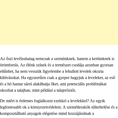
Az őszi levélzuhatag nemcsak a szemünknek, hanem a kertünknek is
örömforrás. Az élénk színek és a természet csodája azonban gyorsan
eltűnhet, ha nem vesszük figyelembe a lehullott levelek okozta
kihívásokat. Ha egyszerűen csak a gyepre hagyjuk a leveleket, az eső
és a hó hamar sárrá alakíthatja őket, ami potenciális problémákat
okozhat a talajban, mint például a talajeróziót.
De miért is érdemes foglalkozni ezekkel a levelekkel? Az egyik
legfontosabb ok a környezetvédelem. A szemétlerakók túlterhelése és a
komposztálható anyagok elégetése mind hozzájárulnak a